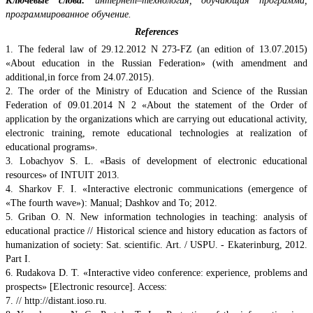
Ключевые слова:
интернет–технология, обучающая программа,
программированное обучение.
References
1. The federal law of 29.12.2012 N 273-FZ (an edition of 13.07.2015)
«About education in the Russian Federation» (with amendment and
additional,in force from 24.07.2015).
2. The order of the Ministry of Education and Science of the Russian
Federation of 09.01.2014 N 2 «About the statement of the Order of
application by the organizations which are carrying out educational activity,
electronic training, remote educational technologies at realization of
educational programs».
3. Lobachyov S. L. «Basis of development of electronic educational
resources» of INTUIT 2013.
4. Sharkov F. I. «Interactive electronic communications (emergence of
«The fourth wave»): Manual; Dashkov and To; 2012.
5. Griban O. N. New information technologies in teaching: analysis of
educational practice // Historical science and history education as factors of
humanization of society: Sat. scientific. Art. / USPU. - Ekaterinburg, 2012.
Part I.
6. Rudakova D. T. «Interactive video conference: experience, problems and
prospects» [Electronic resource]. Access:
7. // http://distant.ioso.ru.