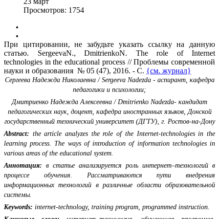
23
март
Просмотров: 1754
При цитировании, не забудьте указать ссылку на данную
статью. SergeevaN., DmitrienkoN. The role of Internet
technologies in the educational process // Проблемы современной
науки и образования № 05 (47), 2016. - С.
{см. журнал}
Сергеева Надежда Николаевна / Sergeeva Nadezda - аспирант,
кафедра
педагогики и психологии;
Дмитриенко Надежда Алексеевна / Dmitrienko Nadezda- кандидат
педагогических наук, доцент,
кафедра иностранных языков,
Донской
государственный технический университет (ДГТУ), г. Ростов-на-Дону
Abstract:
the article analyzes the role of the Internet-technologies in the
learning process. The ways of introduction of information technologies in
various areas of the educational system.
Аннотация:
в статье анализируется роль интернет–технологий в
процессе обучения. Рассматриваются пути внедрения
информационных технологий в различные области образовательной
системы.
Keywords:
internet-technology, training program, programmed instruction.