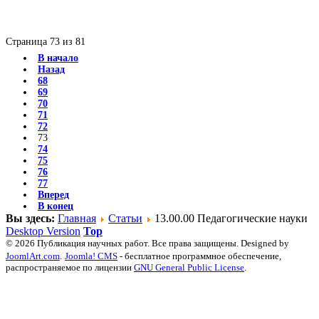
Страница 73 из 81
В начало
Назад
68
69
70
71
72
73
74
75
76
77
Вперед
В конец
Вы здесь:
Главная
Статьи
13.00.00 Педагогические науки
Desktop Version
Top
© 2026 Публикация научных работ. Все права защищены. Designed by
JoomlArt.com
.
Joomla! CMS
- бесплатное программное обеспечение,
распространяемое по лицензии
GNU General Public License
.