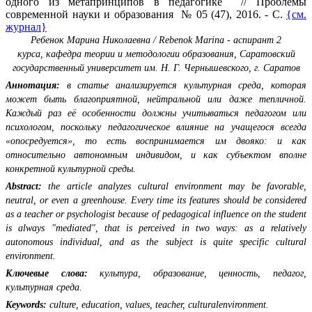
одного из метапринципов в педагогике // Проблемы
современной науки и образования № 05 (47), 2016. - С.
{см.
журнал}
Ребенок Марина Николаевна / Rebenok Marina - аспирант 2
курса,
кафедра теории и методологии образования,
Саратовский
государственный университет им. Н. Г. Чернышевского, г. Саратов
Аннотация:
в статье анализируется культурная среда, которая
может быть благоприятной, нейтральной или даже тепличной.
Каждый раз её особенности должны учитываться педагогом или
психологом, поскольку педагогическое влияние на учащегося всегда
«опосредуется», то есть воспринимается им двояко: и как
относительно автономным индивидом, и как субъектом вполне
конкретной культурной среды.
Abstract:
the article analyzes cultural environment may be favorable,
neutral, or even a greenhouse. Every time its features should be considered
as a teacher or psychologist because of pedagogical influence on the student
is always "mediated", that is perceived in two ways: as a relatively
аutonomous individual, and as the subject is quite specific cultural
environment.
Ключевые слова:
культура, образование, ценность, педагог,
культурная среда.
Keywords:
culture, education, values, teacher, culturalenvironment.