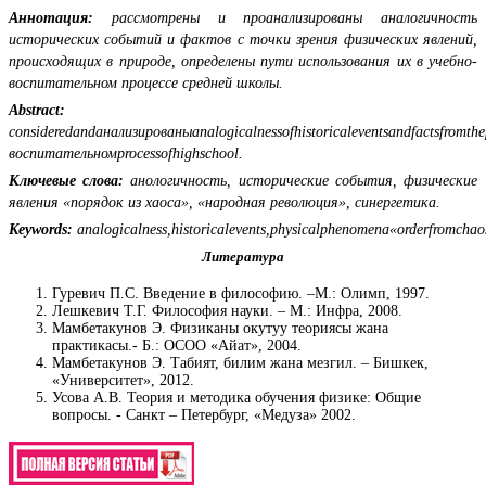
Аннотация:
рассмотрены и проанализированы аналогичность
исторических событий и фактов с точки зрения физических явлений,
происходящих в природе, определены пути использования их в учебно-
воспитательном процессе средней школы.
Abstract:
consideredandанализированыanalogicalnessofhistoricaleventsandfactsfromth
воспитательномprocessofhighschool.
Ключевые слова:
анологичность, исторические события, физические
явления «порядок из хаоса», «народная революция», синергетика.
Keywords:
analogicalness,historicalevents,physicalphenomena«orderfromchaos»
Литература
Гуревич П.С. Введение в философию. –М.: Олимп, 1997.
Лешкевич Т.Г. Философия науки. – М.: Инфра, 2008.
Мамбетакунов Э. Физиканы окутуу теориясы жана
практикасы.- Б.: ОСОО «Айат», 2004.
Мамбетакунов Э. Табият, билим жана мезгил. – Бишкек,
«Университет», 2012.
Усова А.В. Теория и методика обучения физике: Общие
вопросы. - Санкт – Петербург, «Медуза» 2002.