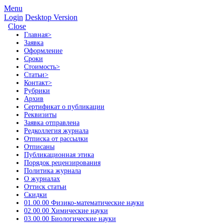
Menu
Login
Desktop Version
Close
Главная
>
Заявка
Оформление
Сроки
Стоимость
>
Статьи
>
Контакт
>
Рубрики
Архив
Сертификат о публикации
Реквизиты
Заявка отправлена
Редколлегия журнала
Отписка от рассылки
Отписаны
Публикационная этика
Порядок рецензирования
Политика журнала
О журналах
Оттиск статьи
Скидки
01.00.00 Физико-математические науки
02.00.00 Химические науки
03.00.00 Биологические науки