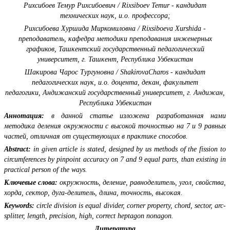
Рихсибоев Темур Рихсибоевич / Rixsiboev Temur - кандидат
технических наук, и.о. профессора;
Рихсибоева Хуршида Миркомиловна / Rixsiboeva Xurshida -
преподаватель,
кафедра методики преподавания инженерных
графиков,
Ташкентский государственный педагогический
университет, г. Ташкент, Республика Узбекистан
Шакирова Чарос Тургуновна / ShakirovaCharos - кандидат
педагогических наук, и.о. доцента, декан,
факультет
педагогики,
Андижанский государственный университет, г. Андижан,
Республика Узбекистан
Аннотация:
в данной статье изложена разработанная нами
методика деления окружности с высокой точностью на 7 и 9 равных
частей, отличная от существующих в практике способов.
Abstract:
in given article is stated, designed by us methods of the fission to
circumferences by pinpoint accuracy on 7 and 9 equal parts, than existing in
practical person of the ways.
Ключевые слова:
окружность, деление, равноделитель, угол, свойства,
хорда, сектор, дуга-делитель, длина, точность, высокая.
Keywords:
circle division is equal divider, corner property, chord, sector, arc-
splitter, length, precision, high, correct heptagon nonagon.
Литература