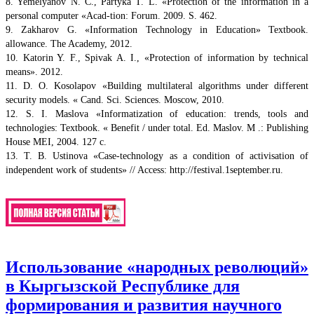
8. Yemelyanov N. C., Partyka T. L. «Protection of the information in a
personal computer «Acad-tion: Forum. 2009. S. 462.
9. Zakharov G. «Information Technology in Education» Textbook.
allowance. The Academy, 2012.
10. Katorin Y. F., Spivak A. I., «Protection of information by technical
means». 2012.
11. D. O. Kosolapov «Building multilateral algorithms under different
security models. « Cand. Sci. Sciences. Moscow, 2010.
12. S. I. Maslova «Informatization of education: trends, tools and
technologies: Textbook. « Benefit / under total. Ed. Maslov. M .: Publishing
House MEI, 2004. 127 c.
13. T. B. Ustinova «Case-technology as a condition of activisation of
independent work of students» // Access: http://festival.1september.ru.
Использование «народных революций»
в Кыргызской Республике для
формирования и развития научного