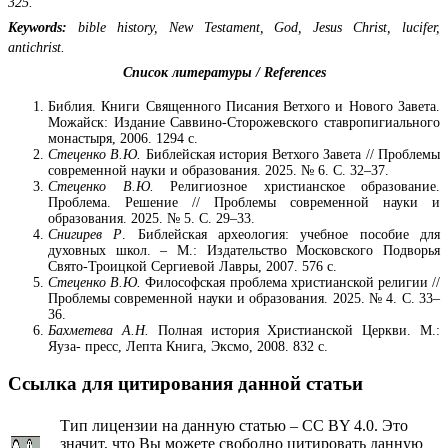
325.
Keywords:
bible history, New Testament, God, Jesus Christ, lucifer,
antichrist.
Список литературы / References
Библия. Книги Священного Писания Ветхого и Нового Завета.
Можайск: Издание Саввино-Сторожевского ставропигиального
монастыря, 2006. 1294 с.
Стеценко В.Ю.
Библейская история Ветхого Завета // Проблемы
современной науки и образования. 2025. № 6. С. 32–37.
Стеценко В.Ю.
Религиозное христианское образование.
Проблема. Решение // Проблемы современной науки и
образования. 2025. № 5. С. 29–33.
Снигирев Р
. Библейская археология: учебное пособие для
духовных школ. – М.: Издательство Московского Подворья
Свято-Троицкой Сергиевой Лавры, 2007. 576 с.
Стеценко В.Ю.
Философская проблема христианской религии //
Проблемы современной науки и образования. 2025. № 4. С. 33–
36.
Бахметева А.Н.
Полная история Христианской Церкви. М.:
Яуза- пресс, Лепта Книга, Эксмо, 2008. 832 с.
Ссылка для цитирования данной статьи
Тип лицензии на данную статью – CC BY 4.0. Это
значит, что Вы можете свободно цитировать данную