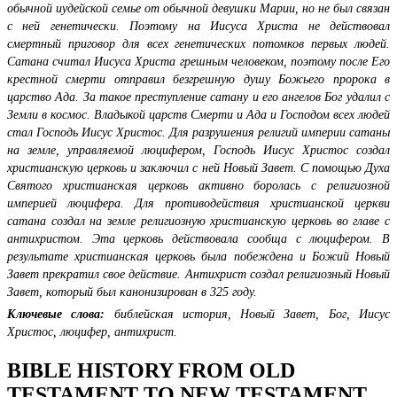
обычной иудейской семье от обычной девушки Марии, но не был связан
с ней генетически. Поэтому на Иисуса Христа не действовал
смертный приговор для всех генетических потомков первых людей.
Сатана считал Иисуса Христа грешным человеком, поэтому после Его
крестной смерти отправил безгрешную душу Божьего пророка в
царство Ада. За такое преступление сатану и его ангелов Бог удалил с
Земли в космос. Владыкой царств Смерти и Ада и Господом всех людей
стал Господь Иисус Христос. Для разрушения религий империи сатаны
на земле, управляемой люцифером, Господь Иисус Христос создал
христианскую церковь и заключил с ней Новый Завет. С помощью Духа
Святого христианская церковь активно боролась с религиозной
империей люцифера. Для противодействия христианской церкви
сатана создал на земле религиозную христианскую церковь во главе с
антихристом. Эта церковь действовала сообща с люцифером. В
результате христианская церковь была побеждена и Божий Новый
Завет прекратил свое действие. Антихрист создал религиозный Новый
Завет, который был канонизирован в 325 году.
Ключевые слова:
библейская история, Новый Завет, Бог, Иисус
Христос, люцифер, антихрист.
BIBLE HISTORY FROM OLD
TESTAMENT TO NEW TESTAMENT