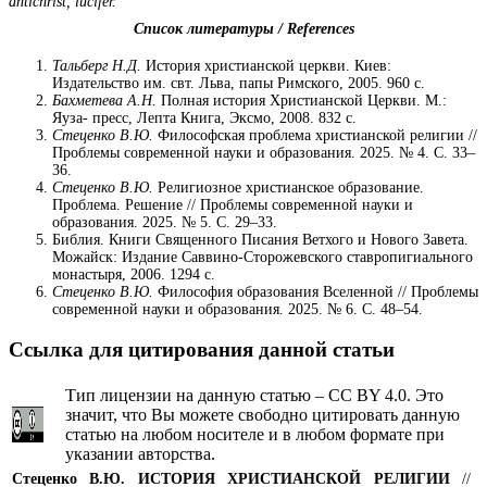
antichrist, lucifer.
Список литературы / References
Тальберг Н.Д.
История христианской церкви. Киев:
Издательство им. свт. Льва, папы Римского, 2005. 960 с.
Бахметева А.Н.
Полная история Христианской Церкви. М.:
Яуза- пресс, Лепта Книга, Эксмо, 2008. 832 с.
Стеценко В.Ю.
Философская проблема христианской религии //
Проблемы современной науки и образования. 2025. № 4. С. 33–
36.
Стеценко В.Ю.
Религиозное христианское образование.
Проблема. Решение // Проблемы современной науки и
образования. 2025. № 5. С. 29–33.
Библия. Книги Священного Писания Ветхого и Нового Завета.
Можайск: Издание Саввино-Сторожевского ставропигиального
монастыря, 2006. 1294 с.
Стеценко В.Ю.
Философия образования Вселенной // Проблемы
современной науки и образования. 2025. № 6. С. 48–54.
Ссылка для цитирования данной статьи
Тип лицензии на данную статью – CC BY 4.0. Это
значит, что Вы можете свободно цитировать данную
статью на любом носителе и в любом формате при
указании авторства.
Стеценко В.Ю.
ИСТОРИЯ ХРИСТИАНСКОЙ РЕЛИГИИ
//