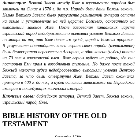
Аннотация:
Ветхий Завет между Яхве и израильским народом
был
заключен на Синае в 1570 г. до н.э. Народу были даны Божьи законы.
Целью Ветхого Завета было разрушение религиозной империи сатаны
на земле и установление на ней царства Божьего, основанного на
выполнении законов Яхве. После завоевания ханаанских царств
израильский народ недобросовестно выполнял условия Ветхого Завета
несмотря на то, что Яхве давал им судей, царей и Божьих пророков.
В результате одиннадцать колен израильского народа (израильтяне)
были безвозвратно переселены в Ассирию, а одно колено (иудеи) попали
на 70 лет в вавилонский плен. Яхве вернул иудеев на родину, где они
построили Ему храм и возобновили служение. Но даже после такой
Божьей милости иудеи недобросовестно выполняли условия Ветхого
Завета, за что были отвергнуты Яхве. Ветхий Завет окончился
примерно в 400 г. до н.э., а иудеи остались зависимыми от Персидской
империи и последующих языческих империй.
Ключевые слова:
библейская история, Ветхий Завет, Божьи законы,
израильский народ, Яхве.
BIBLE HISTORY OF THE OLD
TESTAMENT