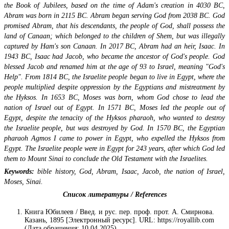
the Book of Jubilees, based on the time of Adam's creation in 4030 BC,
Abram was born in 2115 BC. Abram began serving God from 2038 BC. God
promised Abram, that his descendants, the people of God, shall possess the
land of Canaan; which belonged to the children of Shem, but was illegally
captured by Ham's son Canaan. In 2017 BC, Abram had an heir, Isaac. In
1943 BC, Isaac had Jacob, who became the ancestor of God's people. God
blessed Jacob and renamed him at the age of 93 to Israel, meaning "God's
Help". From 1814 BC, the Israelite people began to live in Egypt, where the
people multiplied despite oppression by the Egyptians and mistreatment by
the Hyksos. In 1653 BC, Moses was born, whom God chose to lead the
nation of Israel out of Egypt. In 1571 BC, Moses led the people out of
Egypt, despite the tenacity of the Hyksos pharaoh, who wanted to destroy
the Israelite people, but was destroyed by God. In 1570 BC, the Egyptian
pharaoh Agmos I came to power in Egypt, who expelled the Hyksos from
Egypt. The Israelite people were in Egypt for 243 years, after which God led
them to Mount Sinai to conclude the Old Testament with the Israelites.
Keywords:
bible history, God, Abram, Isaac, Jacob, the nation of Israel,
Moses, Sinai.
Список литературы / References
Книга Юбилеев / Введ. и рус. пер. проф. прот. А. Смирнова.
Казань, 1895 [Электронный ресурс]. URL: https://royallib.com
(Дата обращения: 10.04.2025).