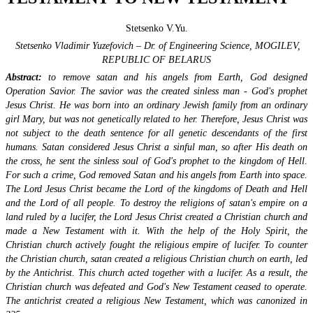
Stetsenko V.Yu.
Stetsenko Vladimir Yuzefovich – Dr. of Engineering Science,
MOGILEV,
REPUBLIC OF BELARUS
Abstract:
to remove satan and his angels from Earth, God designed
Operation Savior. The savior was the created sinless man - God's prophet
Jesus Christ. He was born into an ordinary Jewish family from an ordinary
girl Mary, but was not genetically related to her. Therefore, Jesus Christ was
not subject to the death sentence for all genetic descendants of the first
humans. Satan considered Jesus Christ a sinful man, so after His death on
the cross, he sent the sinless soul of God's prophet to the kingdom of Hell.
For such a crime, God removed Satan and his angels from Earth into space.
The Lord Jesus Christ became the Lord of the kingdoms of Death and Hell
and the Lord of all people. To destroy the religions of satan's empire on a
land ruled by a lucifer, the Lord Jesus Christ created a Christian church and
made a New Testament with it. With the help of the Holy Spirit, the
Christian church actively fought the religious empire of lucifer. To counter
the Christian church, satan created a religious Christian church on earth, led
by the Antichrist. This church acted together with a lucifer. As a result, the
Christian church was defeated and God's New Testament ceased to operate.
The antichrist created a religious New Testament, which was canonized in