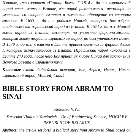
Израиля, что означает «Помощь Бога». С 1814 г. до н.э. израильский
народ стал жить в Египте, где народ размножился, несмотря на
угнетение со стороны египтян и жестокое обращение со стороны
гиксосов. В 1653 г. до н.э. родился Моисей, которого Бог избрал,
чтобы вывести израильский народ из Египта. В 1571 г. до н.э. Моисей
вывел народ из Египта, несмотря на упорство фараона-гиксоса,
который хотел погубить израильский народ, но был уничтожен Богом.
В 1570 г. до н.э. к власти в Египте пришел египетский фараон Агмос
I
, который изгнал гиксосов из Египта. Израильский народ находился в
Египте 243 года, после чего Бог привел их к горе Синай для заключения
Ветхого Завета с израильтянами.
Ключевые слова:
библейская история,
Бог, Аврам, Исаак, Иаков,
израильский народ, Моисей, Синай.
BIBLE STORY FROM ABRAM TO
SINAI
Stetsenko V.Yu.
Stetsenko Vladimir Yuzefovich – Dr. of Engineering Science,
MOGILEV,
REPUBLIC OF BELARUS
Abstract:
the article set forth a biblical story from Abram to Sinai based on