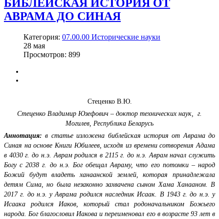
БИБЛЕЙСКАЯ ИСТОРИЯ ОТ
АВРАМА ДО СИНАЯ
Категория:
07.00.00 Исторические науки
28
мая
Просмотров: 899
Стеценко В.Ю.
Стеценко Владимир Юзефович – доктор технических наук,
г.
Могилев, Республика Беларусь
Аннотация:
в статье изложена библейская история от Аврама до
Синая на основе Книги Юбилеев, исходя из времени сотворения Адама
в 4030 г. до н.э. Аврам родился в 2115 г. до н.э. Аврам начал служить
Богу с 2038 г. до н.э. Бог обещал Авраму, что его потомки – народ
Божий будут владеть ханаанской землей, которая принадлежала
детям Сима, но была незаконно захвачена сыном Хама Ханааном. В
2017 г. до н.э. у Аврама родился наследник Исаак. В 1943 г. до н.э. у
Исаака родился Иаков, который стал родоначальником Божьего
народа. Бог благословил Иакова и переименовал его в возрасте 93 лет в