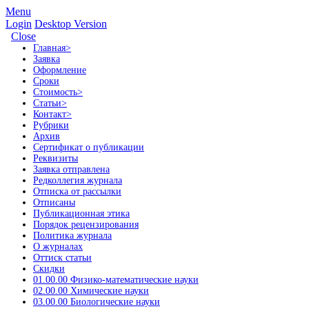
Menu
Login
Desktop Version
Close
Главная
>
Заявка
Оформление
Сроки
Стоимость
>
Статьи
>
Контакт
>
Рубрики
Архив
Сертификат о публикации
Реквизиты
Заявка отправлена
Редколлегия журнала
Отписка от рассылки
Отписаны
Публикационная этика
Порядок рецензирования
Политика журнала
О журналах
Оттиск статьи
Скидки
01.00.00 Физико-математические науки
02.00.00 Химические науки
03.00.00 Биологические науки