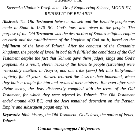
Stetsenko V.Yu.
Stetsenko Vladimir Yuzefovich – Dr. of Engineering Science,
MOGILEV,
REPUBLIC OF BELARUS
Abstract:
The Old Testament between Yahweh and the Israelite people was
made in Sinai in 1570 BC. God's laws were given to the people. The
purpose of the Old Testament was the destruction of Satan's religious empire
on earth and the establishment of the kingdom of God on it, based on the
fulfillment of the laws of Yahweh. After the conquest of the Canaanite
kingdoms, the people of Israel in bad faith fulfilled the conditions of the Old
Testament despite the fact that Yahweh gave them judges, kings and God's
prophets. As a result, eleven tribes of the Israelite people (Israelites) were
irrevocably resettled in Assyria, and one tribe (Jews) fell into Babylonian
captivity for 70 years. Yahweh returned the Jews to their homeland, where
they built a temple for him and resumed their ministry. But even after such
divine mercy, the Jews dishonestly complied with the terms of the Old
Testament, for which they were rejected by Yahweh. The Old Testament
ended around 400 BC, and the Jews remained dependent on the Persian
Empire and subsequent pagan empires.
Keywords:
bible history, the Old Testament, God's laws, the nation of Israel,
Yahweh.
Список литературы / References