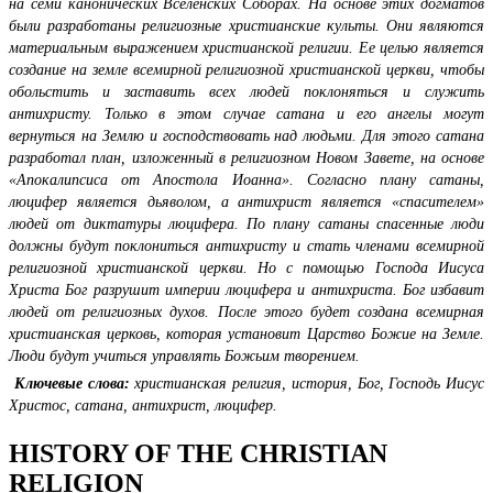
на семи канонических Вселенских Соборах. На основе этих догматов
были разработаны религиозные христианские культы. Они являются
материальным выражением христианской религии. Ее целью является
создание на земле всемирной религиозной христианской церкви, чтобы
обольстить и заставить всех людей поклоняться и служить
антихристу. Только в этом случае сатана и его ангелы могут
вернуться на Землю и господствовать над людьми. Для этого сатана
разработал план, изложенный в религиозном Новом Завете, на основе
«Апокалипсиса от Апостола Иоанна». Согласно плану сатаны,
люцифер является дьяволом, а антихрист является «спасителем»
людей от диктатуры люцифера. По плану сатаны спасенные люди
должны будут поклониться антихристу и стать членами всемирной
религиозной христианской церкви. Но с помощью Господа Иисуса
Христа Бог разрушит империи люцифера и антихриста. Бог избавит
людей от религиозных духов. После этого будет создана всемирная
христианская церковь, которая установит Царство Божие на Земле.
Люди будут учиться управлять Божьим творением.
Ключевые слова:
христианская религия, история, Бог, Господь Иисус
Христос, сатана, антихрист, люцифер.
HISTORY OF THE CHRISTIAN
RELIGION