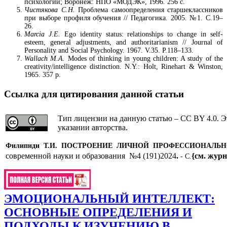
психологии; Воронеж: НПО «МОДЭК», 1996. 256 с.
Чистякова С.Н.
Проблема самоопределения старшеклассников
при выборе профиля обучения // Педагогика. 2005. №1. С.19–
26.
Marcia J.E.
Ego identity status: relationships to change in self-
esteem, general adjustments, and authoritarianism // Journal of
Personality and Social Psychology. 1967. V.35. P.118–133.
Wallach M.A.
Modes of thinking in young children: A study of the
creativity/intelligence distinction. N.Y.: Holt, Rinehart & Winston,
1965. 357 p.
Ссылка для цитирования данной статьи
Тип лицензии на данную статью – CC BY 4.0. Э
указании авторства.
Филипиди Т.И.
ПОСТРОЕНИЕ ЛИЧНОЙ ПРОФЕССИОНАЛЬН
современной науки и образования №4 (191)2024
.
{см. журн
- С.
ЭМОЦИОНАЛЬНЫЙ ИНТЕЛЛЕКТ:
ОСНОВНЫЕ ОПРЕДЕЛЕНИЯ И
ПОДХОДЫ К ИЗУЧЕНИЮ В