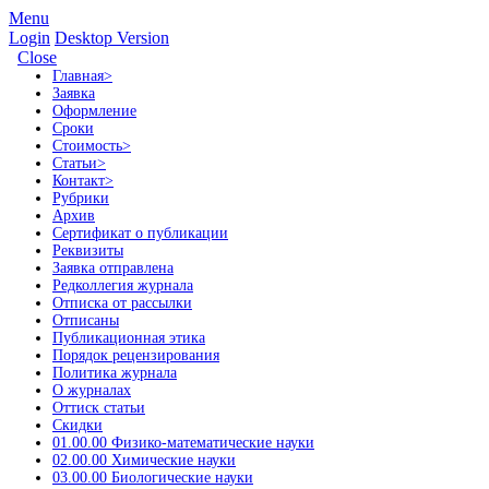
Menu
Login
Desktop Version
Close
Главная
>
Заявка
Оформление
Сроки
Стоимость
>
Статьи
>
Контакт
>
Рубрики
Архив
Сертификат о публикации
Реквизиты
Заявка отправлена
Редколлегия журнала
Отписка от рассылки
Отписаны
Публикационная этика
Порядок рецензирования
Политика журнала
О журналах
Оттиск статьи
Скидки
01.00.00 Физико-математические науки
02.00.00 Химические науки
03.00.00 Биологические науки