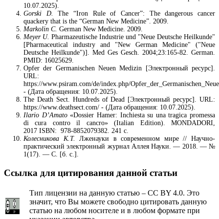
10.07.2025).
Gorski D.
The “Iron Rule of Cancer”: The dangerous cancer
quackery that is the “German New Medicine”. 2009.
Markolin C.
German New Medicine. 2009.
Meyer U.
Pharmazeutische Industrie und "Neue Deutsche Heilkunde"
[Pharmaceutical industry and "New German Medicine" ("Neue
Deutsche Heilkunde")]. Med Ges Gesch. 2004;23:165-82. German.
PMID: 16025629.
Opfer der Germanischen Neuen Medizin [Электронный ресурс].
URL:
https://www.psiram.com/de/index.php/Opfer_der_Germanischen_Neu
- (Дата обращения: 10.07.2025).
The Death Sect. Hundreds of Dead [Электронный ресурс]. URL:
https://www.deathsect.com/ - (Дата обращения: 10.07.2025).
Ilario D’Amato
«Dossier Hamer: Inchiesta su una tragica promessa
di cura contro il cancro» (Italian Edition). MONDADORI,
2017 ISBN: ‎ 978-8852079382. 241 с.
Колесникова К.Т.
Лженауки в современном мире // Научно-
практический электронный журнал Аллея Науки. — 2018. — №
1(17). — С. [б. с.].
Ссылка для цитирования данной статьи
Тип лицензии на данную статью – CC BY 4.0. Это
значит, что Вы можете свободно цитировать данную
статью на любом носителе и в любом формате при