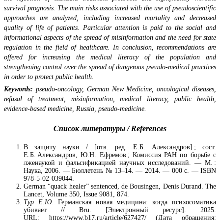
survival prognosis. The main risks associated with the use of pseudoscientific
approaches are analyzed, including increased mortality and decreased
quality of life of patients. Particular attention is paid to the social and
informational aspects of the spread of misinformation and the need for state
regulation in the field of healthcare. In conclusion, recommendations are
offered for increasing the medical literacy of the population and
strengthening control over the spread of dangerous pseudo-medical practices
in order to protect public health.
Keywords:
pseudo-oncology, German New Medicine, oncological diseases,
refusal of treatment, misinformation, medical literacy, public health,
evidence-based medicine, Russia, pseudo-medicine.
Список литературы / References
В защиту науки / [отв. ред. Е.Б. Александров] ; сост.
Е.Б. Александров, Ю.Н. Ефремов ; Комиссия РАН по борьбе с
лженаукой и фальсификацией научных исследований. — М. :
Наука, 2006. — Бюллетень № 13–14. — 2014. — 000 с. — ISBN
978-5-02-039044.
German “quack healer” sentenced, de Bousingen, Denis Durand. The
Lancet, Volume 350, Issue 9081, 874.
Тур Е.Ю.
Германская новая медицина: когда психосоматика
убивает // Bru. [Электронный ресурс]. 2025.
URL: https://www.b17.ru/article/627427/ (Дата обращения: