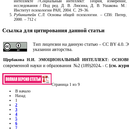
интеллекте //Социальный интеллект: Теория, измерение,
исследования / Под ред. Д. В. Люсина, Д. В. Ушакова. М.:
Институт психологии РАН, 2004. С. 29–36.
Рубинштейн С.Л.
Основы общей психологии. – СПб: Питер,
2000. – 712 с
Ссылка для цитирования данной статьи
Тип лицензии на данную статью – CC BY 4.0. Э
указании авторства.
Щербакова Н.И.
ЭМОЦИОНАЛЬНЫЙ ИНТЕЛЛЕКТ: ОСНОВ
современной науки и образования №2 (189)2024
.
{см. журн
- С.
Страница 1 из 9
В начало
Назад
1
2
3
4
5
6
7