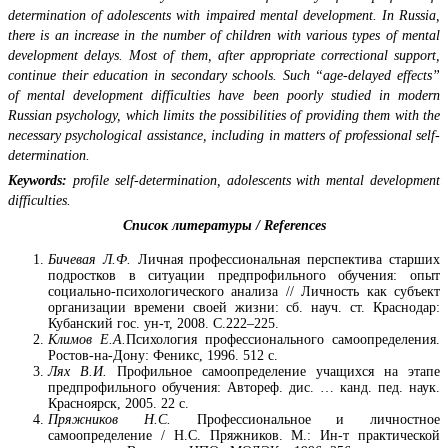
determination of adolescents with impaired mental development.
In Russia,
there is an increase in the number of children with various types of mental
development delays. Most of them, after appropriate correctional support,
continue their education in secondary schools. Such “age-delayed effects”
of mental development difficulties have been poorly studied in modern
Russian psychology, which limits the possibilities of providing them with the
necessary psychological assistance, including in matters of professional self-
determination.
Keywords:
profile self-determination, adolescents with mental development
difficulties.
Список литературы / References
Бичевая Л.Ф.
Личная профессиональная перспектива старших
подростков в ситуации предпрофильного обучения: опыт
социально-психологического анализа // Личность как субъект
организации времени своей жизни: сб. науч. ст. Краснодар:
Кубанский гос. ун-т, 2008. С.222–225.
Климов Е.А.
Психология профессионального самоопределения.
Ростов-на-Дону: Феникс, 1996. 512 с.
Лях В.И.
Профильное самоопределение учащихся на этапе
предпрофильного обучения: Автореф. дис. … канд. пед. наук.
Красноярск, 2005. 22 с.
Пряжников Н.С.
Профессиональное и личностное
самоопределение / Н.С. Пряжников. М.: Ин-т практической