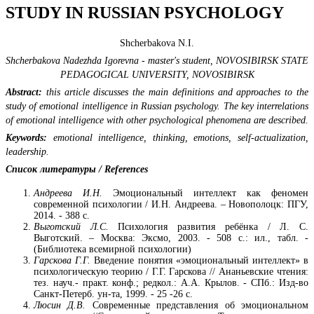
STUDY IN RUSSIAN PSYCHOLOGY
Shcherbakova N.I.
Shcherbakova Nadezhda Igorevna - master's student,
NOVOSIBIRSK STATE
PEDAGOGICAL UNIVERSITY,
NOVOSIBIRSK
Abstract:
this article discusses the main definitions and approaches to the
study of emotional intelligence in Russian psychology. The key interrelations
of emotional intelligence with other psychological phenomena are described.
Keywords:
emotional intelligence, thinking, emotions, self-actualization,
leadership.
Список литературы / References
Андреева И.Н.
Эмоциональный интеллект как феномен
современной психологии / И.Н. Андреева. – Новополоцк: ПГУ,
2014. - 388 с.
Выготский Л.С.
Психология развития ребёнка / Л. С.
Выготский. – Москва: Эксмо, 2003. - 508 с.: ил., табл. -
(Библиотека всемирной психологии)
Гарскова Г.Г.
Введение понятия «эмоциональный интеллект» в
психологическую теорию / Г.Г. Гарскова // Ананьевские чтения:
тез. науч.- практ. конф.; редкол.: А.А. Крылов. - СПб.: Изд-во
Санкт-Петерб. ун-та, 1999. - 25 -26 с.
Люсин Д.В.
Современные представления об эмоциональном