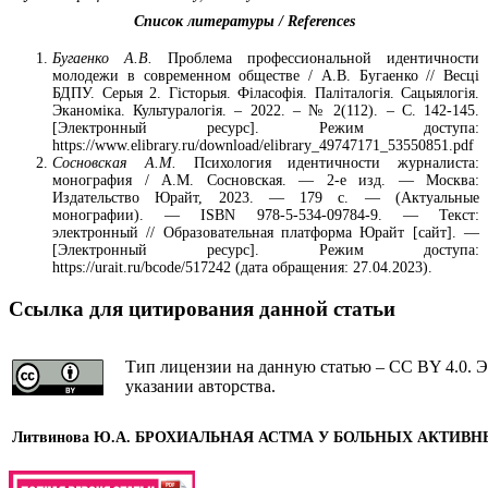
Список литературы / References
Бугаенко А.В.
Проблема профессиональной идентичности
молодежи в современном обществе / А.В. Бугаенко // Весці
БДПУ. Серыя 2. Гісторыя. Філасофія. Паліталогія. Сацыялогія.
Эканоміка. Культуралогія. – 2022. – № 2(112). – С. 142-145.
[Электронный ресурс]. Режим доступа:
https://www.elibrary.ru/download/elibrary_49747171_53550851.pdf
Сосновская А.М.
Психология идентичности журналиста:
монография / А.М. Сосновская. — 2-е изд. — Москва:
Издательство Юрайт, 2023. — 179 с. — (Актуальные
монографии). — ISBN 978-5-534-09784-9. — Текст:
электронный // Образовательная платформа Юрайт [сайт]. —
[Электронный ресурс]. Режим доступа:
https://urait.ru/bcode/517242 (дата обращения: 27.04.2023).
Ссылка для цитирования данной статьи
Тип лицензии на данную статью – CC BY 4.0. Э
указании авторства.
Литвинова Ю.А.
БРОХИАЛЬНАЯ АСТМА У БОЛЬНЫХ АКТИВН