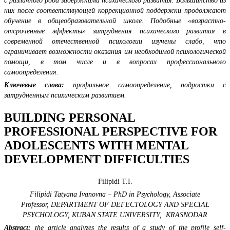
с различного рода задержками психического развития. Большинство из
них после соответствующей коррекционной поддержки продолжают
обучение в общеобразовательной школе. Подобные «возрастно-
отсроченные эффекты» затруднения психического развития в
современной отечественной психологии изучены слабо, что
ограничивает возможности оказания им необходимой психологической
помощи, в том числе и в вопросах профессионального
самоопределения.
Ключевые слова:
профильное самоопределение, подростки с
затрудненным психическим развитием.
BUILDING PERSONAL
PROFESSIONAL PERSPECTIVE FOR
ADOLESCENTS WITH MENTAL
DEVELOPMENT DIFFICULTIES
Filipidi T.I.
Filipidi Tatyana Ivanovna – PhD in Psychology, Associate
Professor,
DEPARTMENT OF DEFECTOLOGY AND SPECIAL
PSYCHOLOGY,
KUBAN
STATE
UNIVERSITY
,
KRASNODAR
Abstract:
the article
analyzes the results of a study of the profile self-