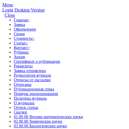
Menu
Login
Desktop Version
Close
Главная
>
Заявка
Оформление
Сроки
Стоимость
>
Статьи
>
Контакт
>
Рубрики
Архив
Сертификат о публикации
Реквизиты
Заявка отправлена
Редколлегия журнала
Отписка от рассылки
Отписаны
Публикационная этика
Порядок рецензирования
Политика журнала
О журналах
Оттиск статьи
Скидки
01.00.00 Физико-математические науки
02.00.00 Химические науки
03.00.00 Биологические науки