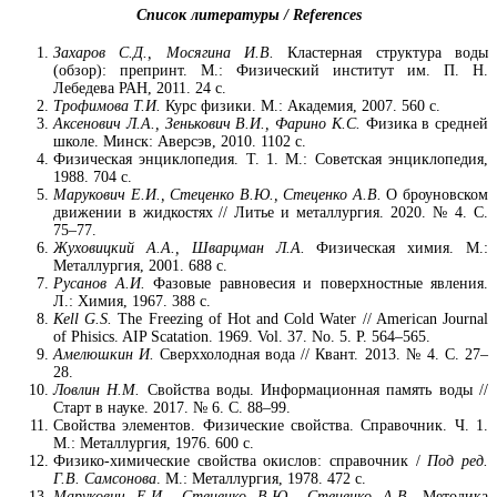
Список литературы /
References
Захаров С.Д., Мосягина И.В.
Кластерная структура воды
(обзор): препринт. М.: Физический институт им. П. Н.
Лебедева РАН, 2011. 24 с.
Трофимова Т.И.
Курс физики. М.: Академия, 2007. 560 с.
Аксенович Л.А., Зенькович В.И., Фарино К.С.
Физика в средней
школе. Минск: Аверсэв, 2010. 1102 с.
Физическая энциклопедия. Т. 1. М.: Советская энциклопедия,
1988. 704 с.
Марукович Е.И., Стеценко В.Ю., Стеценко А.В.
О броуновском
движении в жидкостях // Литье и металлургия. 2020. № 4. С.
75–77.
Жуховицкий А.А., Шварцман Л.А.
Физическая химия. М.:
Металлургия, 2001. 688 с.
Русанов А.И.
Фазовые равновесия и поверхностные явления.
Л.: Химия, 1967. 388 с.
Kell G.S.
The Freezing of Hot and Cold Water // American Journal
of Phisics. AIP Scatation. 1969. Vol. 37. No. 5. P. 564–565.
Амелюшкин И.
Сверххолодная вода // Квант. 2013. № 4. С. 27–
28.
Ловлин Н.М.
Свойства воды. Информационная память воды //
Старт в науке. 2017. № 6. С. 88–99.
Свойства элементов. Физические свойства. Справочник. Ч. 1.
М.: Металлургия, 1976. 600 с.
Физико-химические свойства окислов: справочник /
Под ред.
Г.В. Самсонова
. М.: Металлургия, 1978. 472 с.
Марукович Е.И., Стеценко В.Ю., Стеценко А.В.
Методика