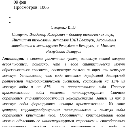
09
фев
Просмотров: 1065
Стеценко В.Ю.
Стеценко Владимир Юзефович – доктор технических наук,
Институт технологии металлов НАН Беларуси, Ассоциация
литейщиков и металлургов Республики Беларусь,
г. Могилев,
Республика Беларусь
Аннотация:
в статье расчетным путем, используя метод теории
вероятностей, показано, что в воде статистически могут
образовываться кластеры, состоящие только из трех или четырех
молекул. Установлено, что вода является двухфазной дисперсной
равновесной термодинамической системой, состоящей на 13% из
молекул воды и на 87% – из нанокристаллов льда. Процесс
кристаллизации воды является наноструктурным. Сначала
образуются структурообразующие нанокристаллы. Затем из них и
молекул воды формируются центры кристаллизации. Из этих
центров, структурообразующих нанокристаллов и молекул воды
образуются кристаллы льда. Особенности кристаллизации воды
можно объяснить ее наноструктурным строением и способностью
атмосферного воздуха хорошо растворяться в воде и