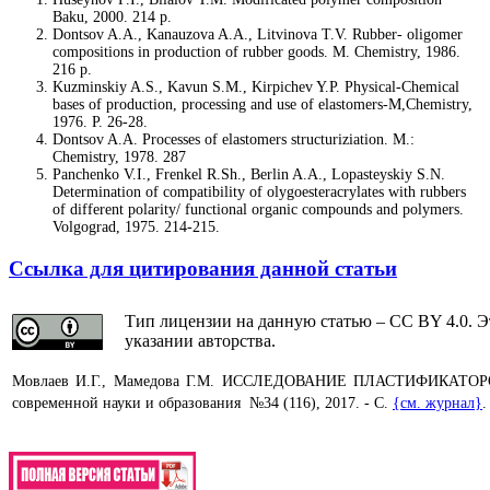
Baku, 2000. 214 p.
Dontsov A.A., Kanauzova A.A., Litvinova T.V. Rubber- oligomer
compositions in production of rubber goods. M. Chemistry, 1986.
216 p.
Kuzminskiy A.S., Kavun S.M., Kirpichev Y.P. Physical-Chemical
bases of production, processing and use of elastomers-M,Chemistry,
1976. P. 26-28.
Dontsov A.A. Processes of elastomers structuriziation. M.:
Chemistry, 1978. 287
Panchenko V.I., Frenkel R.Sh., Berlin A.A., Lopasteyskiy S.N.
Determination of compatibility of olygoesteracrylates with rubbers
of different polarity/ functional organic compounds and polymers.
Volgograd, 1975. 214-215.
Ссылка для цитирования данной статьи
Тип лицензии на данную статью – CC BY 4.0. Э
указании авторства.
Мовлаев И.Г., Мамедова Г.М. ИССЛЕДОВАНИЕ ПЛАСТИФИКА
современной науки и образования №34 (116), 2017. - С.
{см. журнал}
.