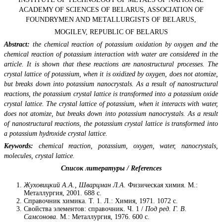
ACADEMY OF SCIENCES OF BELARUS, ASSOCIATION OF
FOUNDRYMEN AND METALLURGISTS OF BELARUS,
MOGILEV, REPUBLIC OF BELARUS
Abstract:
the chemical reaction of potassium oxidation by oxygen and the
chemical reaction of potassium interaction with water are considered in the
article. It is shown that these reactions are nanostructural processes. The
crystal lattice of potassium, when it is oxidized by oxygen, does not atomize,
but breaks down into potassium nanocrystals. As a result of nanostructural
reactions, the potassium crystal lattice is transformed into a potassium oxide
crystal lattice. The crystal lattice of potassium, when it interacts with water,
does not atomize, but breaks down into potassium nanocrystals. As a result
of nanostructural reactions, the potassium crystal lattice is transformed into
a potassium hydroxide crystal lattice.
Keywords:
chemical reaction, potassium, oxygen, water, nanocrystals,
molecules, crystal lattice.
Список литературы /
References
Жуховицкий А.А., Шварцман Л.А.
Физическая химия. М.:
Металлургия, 2001. 688 с.
Справочник химика. Т. 1. Л.: Химия, 1971. 1072 с.
Свойства элементов: справочник. Ч. 1 /
Под ред. Г. В.
Самсонова
. М.: Металлургия, 1976. 600 с.