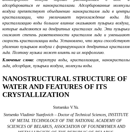
адсорбироваться ее нанокристаллами. Адсорбированные молекулы
воздуха препятствуют объединению нанокристалов льда в центры
кристаллизации, что увеличивает переохлаждение воды. На
кристаллизацию воды большое влияние оказывают пузырьки воздуха,
которые выделяются на дендритных кристаллах льда. Эти пузырьки
снижают степень разветвленности кристаллов льда и уменьшают
скорость кристаллизации воды. Установлено, что звуки способствуют
удалению пузырьков воздуха с формирующихся дендритных кристаллов
льда. Поэтому музыка может влиять на их морфологию.
Ключевые слова:
структура воды, кристаллизация, нанокристаллы
льда, адсорбция, пузырьки воздуха, молекулы воды.
NANOSTRUCTURAL STRUCTURE OF
WATER AND FEATURES OF ITS
CRYSTALLIZATION
Stetsenko V.Yu.
Stetsenko Vladimir Yuzefovich – Doctor of Technical Sciences,
INSTITUTE
OF METAL TECHNOLOGY OF THE NATIONAL ACADEMY OF
SCIENCES OF BELARUS, ASSOCIATION OF FOUNDRYMEN AND