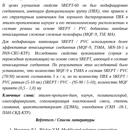
В целях улучшения свойств SREPT-60 он был модифицирован
соединением, имеющим функциональную группу (ПВХ), что привело к
его структурным изменениям для хорошего диспергирования ПВХ в
этилен-пропиленовом каучуке и его технологическому расположению в
составе резины на основе SREPT / PVC добавлены линейные
ненасыщенные сложные сложные полиэфиры (MQF-9, TSE MA).
Для модификации композиции SREPT / PVC используются более
эффективные ненасыщенные соединения (MQF-9, TSMA, SRN-18-1 и
PAN-CRU-KTP). Исследованы свойства вулканизатов (серная и
пероксидная вулканизация) на основе смеси SREPT, имеющей в составе
ненасыщенные соединения. По результатам этих исследований было
установлено, что количество MQF-9 и TSMA в составе SREPT / PVC
(70/30) может составлять 3 к / н, но по количеству ПВХ в SREPT /
PVC равным (5-10 мк) (SREPT / PVC - (95-90 / 5-10), количество MQF
принято (0,5 - 1,0) му.
Ключевые слова:
этилен-пропилен-диен, каучук, поливинилхлорид,
олигоэфиракрилат, сополимеризация пластзольной смеси, степень
сшивания, цианэтилметакрилат (ЦЭМА), олигодиенов (СКН -18-1,
ПАН-СКД-КТР).
References / Список литературы
Huseynov F.I., Bilalov Y.M. Modificated polymer composition