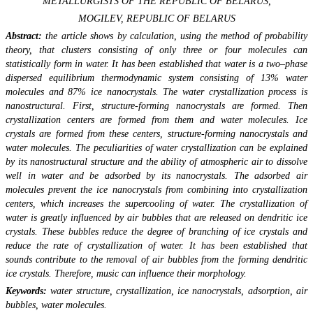
METALLURGISTS OF THE REPUBLIC OF BELARUS,
MOGILEV, REPUBLIC OF BELARUS
Abstract:
the article shows by calculation, using the method of probability
theory, that clusters consisting of only three or four molecules can
statistically form in water. It has been established that water is a two–phase
dispersed equilibrium thermodynamic system consisting of 13% water
molecules and 87% ice nanocrystals. The water crystallization process is
nanostructural. First, structure-forming nanocrystals are formed. Then
crystallization centers are formed from them and water molecules. Ice
crystals are formed from these centers, structure-forming nanocrystals and
water molecules. The peculiarities of water crystallization can be explained
by its nanostructural structure and the ability of atmospheric air to dissolve
well in water and be adsorbed by its nanocrystals. The adsorbed air
molecules prevent the ice nanocrystals from combining into crystallization
centers, which increases the supercooling of water. The crystallization of
water is greatly influenced by air bubbles that are released on dendritic ice
crystals. These bubbles reduce the degree of branching of ice crystals and
reduce the rate of crystallization of water. It has been established that
sounds contribute to the removal of air bubbles from the forming dendritic
ice crystals. Therefore, music can influence their morphology.
Keywords:
water structure, crystallization, ice nanocrystals, adsorption, air
bubbles, water molecules.