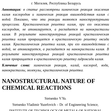
г. Могилев, Республика Беларусь
Аннотация:
в статье рассмотрены химическая реакция окисления
калия кислородом и химическая реакция взаимодействия калия с
водой. Показано, что эти реакции являются наноструктурными
процессами. Кристаллическая решетка калия, при его окислении
кислородом, не атомизируется, а распадается на нанокристаллы
калия. В результате наноструктурных реакций кристаллическая
решетка калия превращается в кристаллическую решетку оксида
калия. Кристаллическая решетка калия, при его взаимодействии с
водой, не атомизируется, а распадается на нанокристаллы калия. В
результате наноструктурных реакций кристаллическая решетка
калия превращается в кристаллическую решетку гидроксида калия.
Ключевые слова:
химическая реакция, калий, кислород, вода,
нанокристаллы, молекулы, кристаллическая решетка.
NANOSTRUCTURAL NATURE OF
CHEMICAL REACTIONS
Stetsenko V.Yu.
Stetsenko Vladimir Yuzefovich – Dr. of Engineering Science,
INSTITUTE OF TECHNOLOGY OF METALS OF NATIONAL