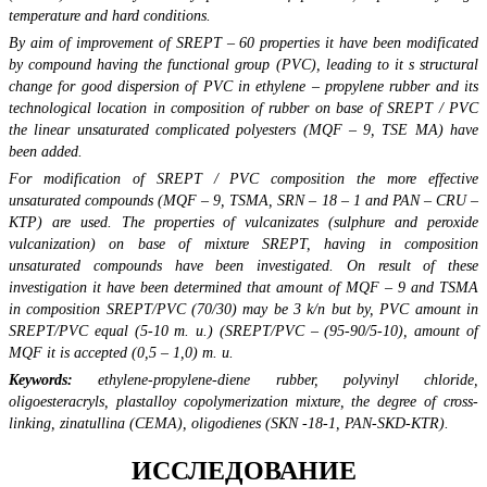
temperature and hard conditions.
By aim of improvement of SREPT – 60 properties it have been modificated
by compound having the functional group (PVC), leading to it s structural
change for good dispersion of PVC in ethylene – propylene rubber and its
technological location in composition of rubber on base of SREPT / PVC
the linear unsaturated complicated polyesters (MQF – 9, TSE MA) have
been added.
For modification of SREPT / PVC composition the more effective
unsaturated compounds (MQF – 9, TSMA, SRN – 18 – 1 and PAN – CRU –
KTP) are used. The properties of vulcanizates (sulphure and peroxide
vulcanization) on base of mixture SREPT, having in composition
unsaturated compounds have been investigated. On result of these
investigation it have been determined that amount of MQF – 9 and TSMA
in composition SREPT/PVC (70/30) may be 3 k/n but by, PVC amount in
SREPT/PVC equal (5-10 m. u.) (SREPT/PVC – (95-90/5-10), amount of
MQF it is accepted (0,5 – 1,0) m. u.
Keywords:
ethylene-propylene-diene rubber, polyvinyl chloride,
oligoesteracryls, plastalloy copolymerization mixture, the degree of cross-
linking, zinatullina (CEMA), oligodienes (SKN -18-1, PAN-SKD-KTR).
ИССЛЕДОВАНИЕ