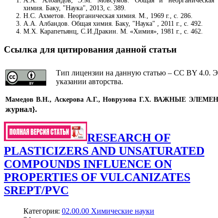
А.А. Албандов, Э.М. Мовсумов. Общая и неорганическая
химия. Баку, "Наука", 2013, с. 389.
Н.С. Ахметов. Неорганическая химия. М., 1969 г., с. 286.
А.А. Албандов. Общая химия. Баку, "Наука" , 2011 г., с. 492.
М.Х. Карапетьянц, С.И.Дракин. М. «Химия», 1981 г., с. 462.
Ссылка для цитирования данной статьи
Тип лицензии на данную статью – CC BY 4.0. Э
указании авторства.
Мамедов В.Н., Аскерова А.Г., Новрузова Г.Х.
ВАЖНЫЕ ЭЛЕМЕН
журнал}
.
RESEARCH OF
PLASTICIZERS AND UNSATURATED
COMPOUNDS INFLUENCE ON
PROPERTIES OF VULCANIZATES
SREPT/PVC
Категория:
02.00.00 Химические науки