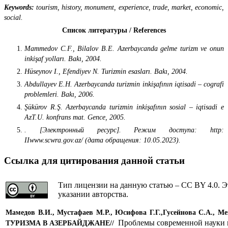
Keywords:
tourism, history, monument, experience, trade, market, economic,
social.
Список литературы / References
Mammedov C.F., Bilalov B.E. Azerbaycanda gelme turizm ve onun
inkişaf yolları. Bakı, 2004.
Hüseynov I., Efendiyev N. Turizmin esasları. Bakı, 2004.
Abdullayev E.H. Azerbaycanda turizmin inkişafının iqtisadi – cografi
problemleri. Bakı, 2006.
Şükürov R.Ş. Azerbaycanda turizmin inkişafının sosial – iqtisadi e
AzT.U. konfrans mat. Gence, 2005.
. [Электронный ресурс]. Режим доступа: http:
IIwww.scwra.gov.az/ (дата обращения: 10.05.2023).
Ссылка для цитирования данной статьи
Тип лицензии на данную статью – CC BY 4.0. Э
указании авторства.
Мамедов В.И., Мустафаев М.Р., Юсифова Г.Г.,Гусейнова С.А., М
Проблемы современной науки 
ТУРИЗМА В АЗЕРБАЙДЖАНЕ
//