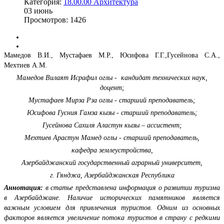
Категория:
18.00.00 Архитектура
03
июнь
Просмотров: 1426
Мамедов В.И., Мустафаев М.Р., Юсифова Г.Г.,Гусейнова С.А.,
Мехтиев А.М.
Мамедов Вилаят Исрафил оглы - кандидат технических наук,
доцент;
Мустафаев Мирза Рза оглы - старший преподаватель;
Юсифова Гусния Гамза кызы - старший преподаватель;
Гусейнова Сахиля Аластун кызы – ассистент;
Мехтиев Арастун Мамед оглы - старший преподаватель,
кафедра землеустройства,
Азербайджанский государственный аграрный университет,
г. Гянджа, Азербайджанская Республика
Аннотация:
в статье представлена информация о развитии туризма
в Азербайджане. Наличие исторических памятников является
важным условием для привлечения туристов. Одним из основных
факторов является увеличение потока туристов в страну с редкими