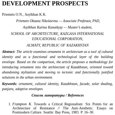
DEVELOPMENT PROSPECTS
Priemets O.N., Asylkhan K.K.
Priemets Oksana Nikolaevna — Associate Professor, PhD,
Asylkhan Karina Kanatkyzy — Master’s student,
SCHOOL OF ARCHITECTURE, KAZGASA INTERNATIONAL
EDUCATIONAL CORPORATION,
ALMATY, REPUBLIC OF KAZAKHSTAN
Abstract:
The article examines ornament in architecture as a tool of cultural
identity and as a functional and technological layer of the building
envelope. Based on the comparison, the article proposes a methodology for
introducing ornament into the architecture of Kazakhstan, oriented toward
abandoning stylization and moving to tectonic and functionally justified
solutions in the urban environment.
Keywords:
ornament, cultural identity, Kazakhstan, facade, solar shading,
panjara, adaptive envelopes.
Список
литературы
/ References
Frampton K.
Towards a Critical Regionalism: Six Points for an
Architecture of Resistance // The Anti-Aesthetic: Essays on
Postmodern Culture. Seattle: Bay Press, 1983. P. 16–30.