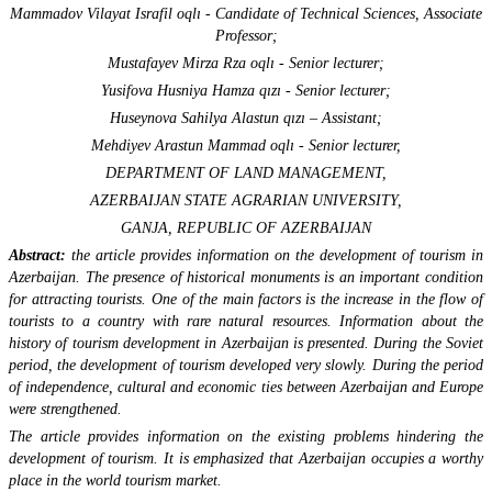
Mammadov Vilayat Israfil oqlı - Candidate of Technical Sciences, Associate
Professor;
Mustafayev Mirza Rza oqlı - Senior lecturer;
Yusifova Husniya Hamza qızı - Senior lecturer;
Huseynova Sahilya Alastun qızı – Assistant;
Mehdiyev Arastun Mammad oqlı - Senior lecturer,
DEPARTMENT OF LAND MANAGEMENT,
AZERBAIJAN STATE AGRARIAN UNIVERSITY,
GANJA, REPUBLIC OF AZERBAIJAN
Abstract:
the article provides information on the development of tourism in
Azerbaijan. The presence of historical monuments is an important condition
for attracting tourists. One of the main factors is the increase in the flow of
tourists to a country with rare natural resources. Information about the
history of tourism development in Azerbaijan is presented. During the Soviet
period, the development of tourism developed very slowly. During the period
of independence, cultural and economic ties between Azerbaijan and Europe
were strengthened.
The article provides information on the existing problems hindering the
development of tourism. It is emphasized that Azerbaijan occupies a worthy
place in the world tourism market.