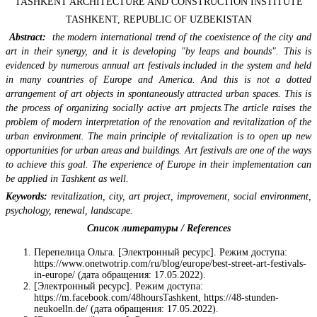
TASHKENT ARCHITECTURE AND CONSTRUCTION INSTITUTE
TASHKENT, REPUBLIC OF UZBEKISTAN
Abstract:
the modern international trend of the coexistence of the city and
art in their synergy, and it is developing "by leaps and bounds". This is
evidenced by numerous annual art festivals included in the system and held
in many countries of Europe and America. And this is not a dotted
arrangement of art objects in spontaneously attracted urban spaces. This is
the process of organizing socially active art projects.The article raises the
problem of modern interpretation of the renovation and revitalization of the
urban environment. The main principle of revitalization is to open up new
opportunities for urban areas and buildings. Art festivals are one of the ways
to achieve this goal. The experience of Europe in their implementation can
be applied in Tashkent as well.
Keywords:
revitalization, city, art project, improvement, social environment,
psychology, renewal, landscape.
Список литературы / References
Перепелица Ольга. [Электронный ресурс]. Режим доступа:
https://www.onetwotrip.com/ru/blog/europe/best-street-art-festivals-
in-europe/ (дата обращения: 17.05.2022).
[Электронный ресурс]. Режим доступа:
https://m.facebook.com/48hoursTashkent, https://48-stunden-
neukoelln.de/ (дата обращения: 17.05.2022).