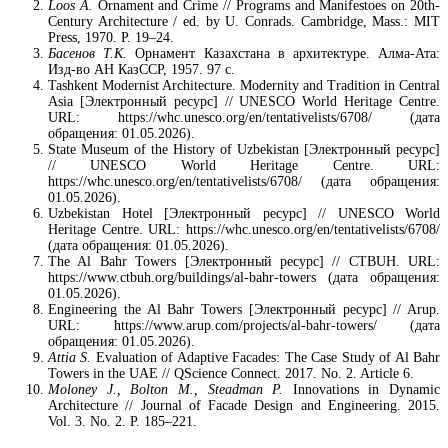
Loos A.
Ornament and Crime // Programs and Manifestoes on 20th-
Century Architecture / ed. by U. Conrads. Cambridge, Mass.: MIT
Press, 1970. P. 19–24.
Басенов Т.К.
Орнамент Казахстана в архитектуре. Алма-Ата:
Изд-во АН КазССР, 1957. 97 с.
Tashkent Modernist Architecture. Modernity and Tradition in Central
Asia [Электронный ресурс] // UNESCO World Heritage Centre.
URL: https://whc.unesco.org/en/tentativelists/6708/ (дата
обращения: 01.05.2026).
State Museum of the History of Uzbekistan [Электронный ресурс]
// UNESCO World Heritage Centre. URL:
https://whc.unesco.org/en/tentativelists/6708/ (дата обращения:
01.05.2026).
Uzbekistan Hotel [Электронный ресурс] // UNESCO World
Heritage Centre. URL: https://whc.unesco.org/en/tentativelists/6708/
(дата обращения: 01.05.2026).
The Al Bahr Towers [Электронный ресурс] // CTBUH. URL:
https://www.ctbuh.org/buildings/al-bahr-towers (дата обращения:
01.05.2026).
Engineering the Al Bahr Towers [Электронный ресурс] // Arup.
URL: https://www.arup.com/projects/al-bahr-towers/ (дата
обращения: 01.05.2026).
Attia S.
Evaluation of Adaptive Facades: The Case Study of Al Bahr
Towers in the UAE // QScience Connect. 2017. No. 2. Article 6.
Moloney J., Bolton M., Steadman P.
Innovations in Dynamic
Architecture // Journal of Facade Design and Engineering. 2015.
Vol. 3. No. 2. P. 185–221.