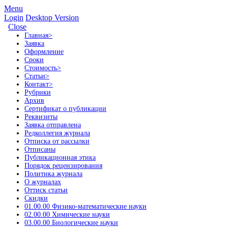
Menu
Login
Desktop Version
Close
Главная
>
Заявка
Оформление
Сроки
Стоимость
>
Статьи
>
Контакт
>
Рубрики
Архив
Сертификат о публикации
Реквизиты
Заявка отправлена
Редколлегия журнала
Отписка от рассылки
Отписаны
Публикационная этика
Порядок рецензирования
Политика журнала
О журналах
Оттиск статьи
Скидки
01.00.00 Физико-математические науки
02.00.00 Химические науки
03.00.00 Биологические науки