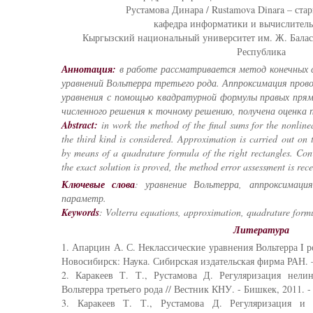
Рустамова Динара / Rustamova Dinara – ста
кафедра информатики и вычислитель
Кыргызский национальный университет им. Ж. Балас
Республика
Аннотация:
в работе рассматривается метод конечных с
уравнений Вольтерра третьего рода. Аппроксимация прово
уравнения с помощью квадратурной формулы правых прям
численного решения к точному решению, получена оценка
Abstract:
in work the method of the final sums for the nonlinea
the third kind is considered. Approximation is carried out on 
by means of a quadrature formula of the right rectangles. Con
the exact solution is proved, the method error assessment is rece
Ключевые слова
: уравнение Вольтерра, аппроксимаци
параметр.
Keywords
: Volterra equations, approximation, quadrature form
Литература
1. Апарцин А. С. Неклассические уравнения Вольтерра I р
Новосибирск: Наука. Сибирская издательская фирма РАН. – 
2. Каракеев Т. Т., Рустамова Д. Регуляризация нели
Вольтерра третьего рода // Вестник КНУ. - Бишкек, 2011. - 
3. Каракеев Т. Т., Рустамова Д. Регуляризация и