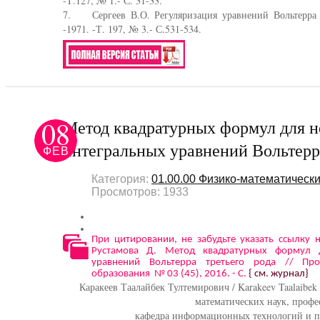
-Т.127, № 1.- С. 31-33.
7. Сергеев В.О. Регуляризация уравнений Вольтерра 
-1971. -Т. 197, № 3.- С.531-534.
08
Метод квадратурных формул для 
интегральных уравнений Вольтерра
ФЕВ
Категория:
01.00.00 Физико-математически
Просмотров: 1933
При цитировании, не забудьте указать ссылку н
Рустамова Д. Метод квадратурных формул 
уравнений Вольтерра третьего рода // Пр
образования № 03 (45), 2016. - С.
{ см. журнал}
Каракеев Таалайбек Тултемирович / Karakeev Taalaibek 
математических наук, профе
кафедра информационных технологий и п