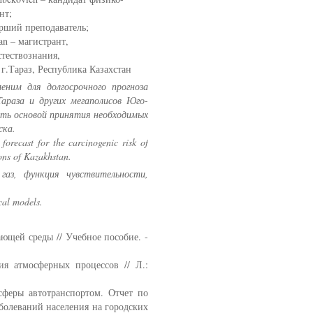
нт;
арший преподаватель;
n – магистрант,
стествознания,
.Тараз, Республика Казахстан
еним для долгосрочного прогноза
араза и других мегаполисов Юго-
ить основой принятия необходимых
ска.
forecast for the carcinogenic risk of
ons of Kazakhstan.
газ, функция чувствительности,
cal models.
щей среды // Учебное пособие. -
 атмосферных процессов // Л.:
феры автотранспортом. Отчет по
болеваний населения на городских