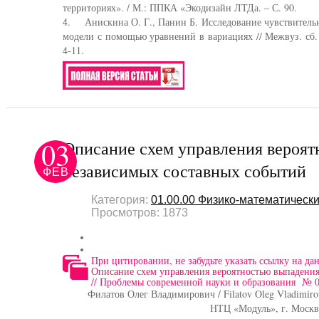
территориях». / М.: ППКА «Экодизайн ЛТДа. – С. 90.
4. Анискина О. Г., Панин Б. Исследование чувствитель
модели с помощью уравнений в вариациях // Межвуз. сб. 
4-11.
03
Описание схем управления вероя
независимых составных событий
ФЕВ
Категория:
01.00.00 Физико-математически
Просмотров: 1873
При цитировании, не забудьте указать ссылку на да
Описание схем управления вероятностью выпадени
// Проблемы современной науки и образования № 02
Филатов Олег Владимирович / Filatov Oleg Vladimir
НТЦ «Модуль», г. Москв