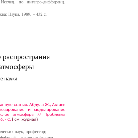
 Исслед. по интегро-дифференц.
ва: Наука, 1989. – 432 с.
 распространия
 атмосферы
е науки
данную статью. Абдула Ж., Актаев
гнозирование и моделирование
 слое атмосферы // Проблемы
. - С.
{ см. журнал}
ческих наук, профессор;
bekovich – кандидат физико-