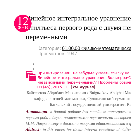
12
Линейное интегральное уравнение
Стилтьеса первого рода с двумя 
ФЕВ
переменными
Категория:
01.00.00 Физико-математически
Просмотров: 1947
При цитировании, не забудьте указать ссылку на
Линейное интегральное уравнение Вольтерра-С
независимыми переменными// Проблемы совре
03 (45), 2016. - С.
{ см. журнал}
Байгесеков Абдибаит Мажитович / Baigazakov Abdybai Maz
кафедра высшей математики, Сулюктинский гуманита
Баткенский государственный университет, К
Аннотация
: в данной работе для линейных интегральн
первого рода с двумя независимыми переменными построе
М.М. Лаврентьеву и доказана теорема единственности в 
Abstract
: in this paper, for linear integral equations of Volter