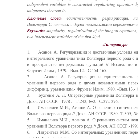
independent variables is constructed regularizing operators
uniqueness theorem in
Ключевые слова
: единственность, регуляризация, л
Вольтерра-Стилтьеса с двумя независимыми переменными 
Keywords:
singularity, regularization of the integral equations, 
two independent variables of the first kind.
Литература
1. Асанов А. Регуляризация и достаточные условия е
интегрального уравнения типа Вольтерра первого рода 
в пространстве непрерывных функций // Исслед. по и
Фрунзе: Илим , 1979. -Вып.12.- С.154-165.
2. Асанов А. Регуляризация и единственность р
уравнений первого рода с двумя независимыми перем
дифференц. уравнениям.- Фрунзе: Илим, 1980. –Вып.13.- 
3. Бухгейм А. Л. Операторные уравнения Вольтерра в 
Докл. АН СССР. -1978 . –Т.242, №2.- С.272-276.
4. Иманалиев М.И., Асанов А. О решениях систем нел
Вольтерра первого рода // Докл. АН СССР.-1989.-Т.309, №
5. Иманалиев М.И., Асанов А. О решениях систем нел
уравнений Вольтерра первого рода // Докл. АН СССР.-1991
6. Лаврентьев М.М. Об интегральных уравнениях первог