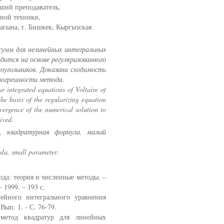
рший преподаватель,
ной техники,
агына, г. Бишкек, Кыргызская
умм для нелинейных интегральных
дится на основе регуляризованного
оугольников. Доказана сходимость
 погрешности метода.
r integrated equations of Voltaire of
the basis of the regularizing equation
vergence of the numerical solution to
ived.
я, квадратурная формула, малый
ula, small parameter
.
ода: теория и численные методы. –
1999. – 193 с.
нейного интегрального уравнения
Вып. 1. - С. 76-79.
 метод квадратур для линейных