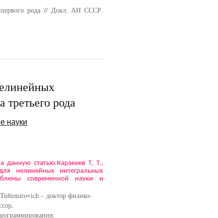
первого рода // Докл. АН СССР.
нелинейных
 третьего рода
е науки
а данную статью.Каракеев Т. Т.,
для нелинейных интегральных
облемы современной науки и
Tultemirovich – доктор физико-
ссор,
рограммирования;