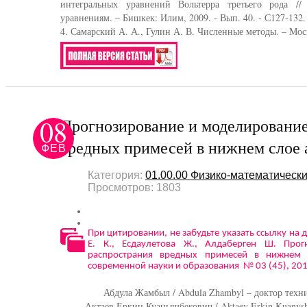
интегральных уравнений Вольтерра третьего рода //
уравнениям. – Бишкек: Илим, 2009. - Вып. 40. - С127-132.
4. Самарский А. А., Гулин А. В. Численные методы. – Моск
08
Прогнозирование и моделирование
вредных примесей в нижнем слое
ФЕВ
Категория:
01.00.00 Физико-математически
Просмотров: 1803
При цитировании, не забудьте указать ссылку на 
Е. К., Есдаулетова Ж., Алдаберген Ш. Про
распространия вредных примесей в нижнем
современной науки и образования № 03 (45), 2016
Абдула Жамбыл / Abdula Zhambyl – доктор техни
Актаев Еркин Куанышбекович / Aktaev Erkin Kuanysh