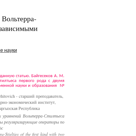
 Вольтерра-
независимыми
е науки
 данную статью. Байгесеков А. М.
тилтьеса первого рода с двумя
менной науки и образования №
hitovich - cтарший преподаватель,
рно-экономический институт,
ыргызская Республика
ых уравнений Вольтерра-Стилтьеса
ны регуляризирующие операторы по
фс
ra-Stieltjes of the first kind with two