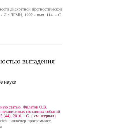
ности дискретной прогностической
- Л.: ЛГМИ, 1992 - вып. 114. - С.
тностью выпадения
е науки
нную статью. Филатов О.В.
я независимых составных событий
 (44), 2016. - С.
{ см. журнал}
ovich - инженер-программист,
а