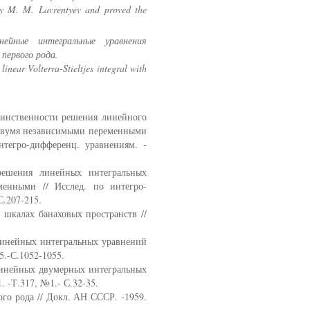
 by M. M. Lavrentyev and proved the
инейные интегральные уравнения
первого рода.
linear Volterra-Stieltjes integral with
динственности решения линейного
с двумя независимыми переменными
нтегро-дифференц. уравнениям. -
ешения линейных интегральных
енными // Исслед. по интегро-
С.207-215.
шкалах банаховых пространств //
инейных интегральных уравнений
5.-С.1052-1055.
инейных двумерных интегральных
. -Т.317, №1.- С.32-35.
о рода // Докл. АН СССР. -1959.