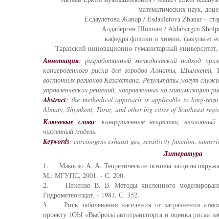
математических наук, доце
Есдаулетова Жанар / Esdauletova Zhanar – ст
Алдаберген Шолпан / Aldabergen Sholpa
кафедра физики и химии, факультет е
Таразский инновационно-гуманитарный университет, г
Аннотация
: разработанный методический подход прим
канцерогенного риска для городов Алматы, Шымкент, Т
восточных регионов Казахстана. Результаты могут служ
управленческих решений, направленных на минимизацию ри
Abstract
: the methodical approach is applicable to long-term 
Almaty, Shymkent, Taraz, and other big cities of Southeast regi
Ключевые слова
: канцерогенные вещества, выхлопный 
численный модель.
Keywords
: carcinogens exhaust gas, sensitivity function, numeri
Литература
1. Макоско А. А. Теоретические основы защиты окружаю
М.: МГУПС, 2001. - С. 200.
2. Пененко В. В. Методы численного моделирования
Гидрометеонэдат, - 1981. С. 352.
3. Риск заболевания населения от загрязнения атмос
проекту 1ОЫ «Выбросы автотранспорта и оценка риска за