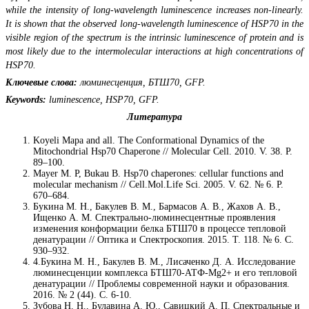
while the intensity of long-wavelength luminescence increases non-linearly.
It is shown that the observed long-wavelength luminescence of HSP70 in the
visible region of the spectrum is the intrinsic luminescence of protein and is
most likely due to the intermolecular interactions at high concentrations of
HSP70.
Ключевые слова:
люминесценция, БТШ70, GFP.
Keywords:
luminescence, HSP70, GFP.
Литература
Koyeli Mapa and all. The Conformational Dynamics of the
Mitochondrial Hsp70 Chaperone // Molecular Cell. 2010. V. 38. P.
89–100.
Mayer M. P, Bukau B. Hsp70 chaperones: cellular functions and
molecular mechanism // Cell.Mol.Life Sci. 2005. V. 62. № 6. P.
670–684.
Букина М. Н., Бакулев В. М., Бармасов А. В., Жахов А. В.,
Ищенко А. М. Спектрально-люминесцентные проявления
изменения конформации белка БТШ70 в процессе тепловой
денатурации // Оптика и Спектроскопия. 2015. Т. 118. № 6. С.
930–932.
4.Букина М. Н., Бакулев В. М., Лисаченко Д. А. Исследование
люминесценции комплекса БТШ70-АТФ-Mg2+ и его тепловой
денатурации // Проблемы современной науки и образования.
2016. № 2 (44). С. 6-10.
Зубова Н. Н., Булавина А. Ю., Савицкий А. П. Спектральные и