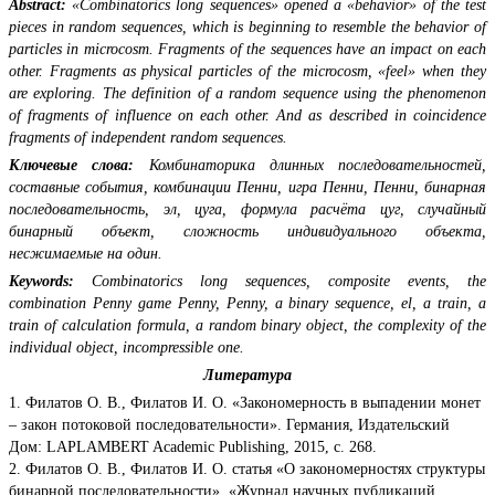
Abstract:
«Combinatorics long sequences» opened a «behavior» of the test
pieces in random sequences, which is beginning to resemble the behavior of
particles in microcosm. Fragments of the sequences have an impact on each
other. Fragments as physical particles of the microcosm, «feel» when they
are exploring. The definition of a random sequence using the phenomenon
of fragments of influence on each other. And as described in coincidence
fragments of independent random sequences.
Ключевые слова:
Комбинаторика длинных последовательностей,
составные события, комбинации Пенни, игра Пенни, Пенни, бинарная
последовательность, эл, цуга, формула расчёта цуг, случайный
бинарный объект, сложность индивидуального объекта,
несжимаемые на один.
Keywords:
Combinatorics long sequences, composite events, the
combination Penny game Penny, Penny, a binary sequence, el, a train, a
train of calculation formula, a random binary object, the complexity of the
individual object, incompressible one.
Литература
1. Филатов О. В., Филатов И. О. «Закономерность в выпадении монет
– закон потоковой последовательности». Германия, Издательский
Дом: LAPLAMBERT Academic Publishing, 2015, с. 268.
2. Филатов О. В., Филатов И. О. статья «О закономерностях структуры
бинарной последовательности», «Журнал научных публикаций