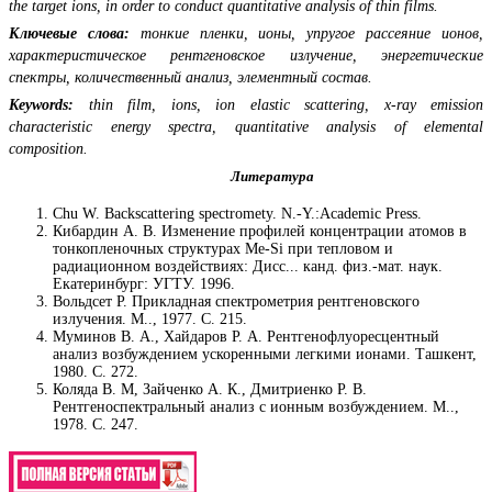
the target ions, in order to conduct quantitative analysis of thin films.
Ключевые слова:
тонкие пленки, ионы, упругое рассеяние ионов,
характеристическое рентгеновское излучение, энергетические
спектры, количественный анализ, элементный состав.
Keywords:
thin film, ions, ion elastic scattering, x-ray emission
characteristic energy spectra, quantitative analysis of elemental
composition.
Литература
Chu W. Backscattering spectromety. N.-Y.:Academic Press.
Кибардин А. В. Изменение профилей концентрации атомов в
тонкопленочных структурах Me-Si при тепловом и
радиационном воздействиях: Дисс... канд. физ.-мат. наук.
Екатеринбург: УГТУ. 1996.
Вольдсет Р. Прикладная спектрометрия рентгеновского
излучения. М.., 1977. С. 215.
Муминов В. А., Хайдаров Р. А. Рентгенофлуоресцентный
анализ возбуждением ускоренными легкими ионами. Ташкент,
1980. С. 272.
Коляда В. М, Зайченко А. К., Дмитриенко Р. В.
Рентгеноспектральный анализ с ионным возбуждением. М..,
1978. С. 247.