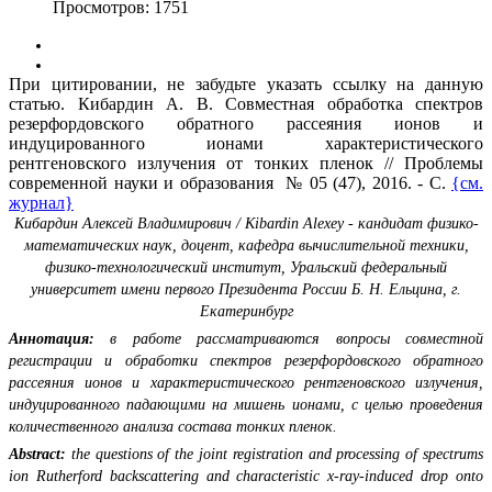
Просмотров: 1751
При цитировании, не забудьте указать ссылку на данную
статью. Кибардин А. В. Совместная обработка спектров
резерфордовского обратного рассеяния ионов и
индуцированного ионами характеристического
рентгеновского излучения от тонких пленок // Проблемы
современной науки и образования № 05 (47), 2016. - С.
{см.
журнал}
Кибардин Алексей Владимирович / Kibardin Alexey - кандидат физико-
математических наук, доцент,
кафедра вычислительной техники,
физико-технологический институт,
Уральский федеральный
университет имени первого Президента России Б. Н. Ельцина, г.
Екатеринбург
Аннотация:
в работе рассматриваются вопросы совместной
регистрации и обработки спектров резерфордовского обратного
рассеяния ионов и характеристического рентгеновского излучения,
индуцированного падающими на мишень ионами, с целью проведения
количественного анализа состава тонких пленок.
Abstract:
the questions of the joint registration and processing of spectrums
ion Rutherford backscattering and characteristic x-ray-induced drop onto