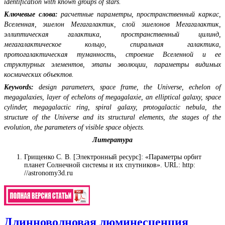
identification with known groups of stars.
Ключевые слова:
расчетные параметры, пространственный каркас,
Вселенная, эшелон Мегагалактик, слой эшелонов Мегагалактик,
эллиптическая галактика, пространственный цилинд,
мегагалактическое кольцо, спиральная галактика,
протогалактическая туманность, строение Вселенной и ее
структурных элементов, этапы эволюции, параметры видимых
космических объектов.
Keywords:
design parameters, space frame, the Universe, echelon of
megagalaxies, layer of echelons of megagalaxie, an elliptical galaxy, space
cylinder, megagalactic ring, spiral galaxy, protogalactic nebula, the
structure of the Universe and its structural elements, the stages of the
evolution, the parameters of visible space objects.
Литература
Грищенко С. В. [Электронный ресурс]: «Параметры орбит
планет Солнечной системы и их спутников». URL: http:
//astronomy3d.ru
Длинноволновая люминесценция