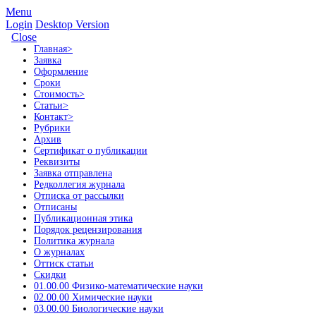
Menu
Login
Desktop Version
Close
Главная
>
Заявка
Оформление
Сроки
Стоимость
>
Статьи
>
Контакт
>
Рубрики
Архив
Сертификат о публикации
Реквизиты
Заявка отправлена
Редколлегия журнала
Отписка от рассылки
Отписаны
Публикационная этика
Порядок рецензирования
Политика журнала
О журналах
Оттиск статьи
Скидки
01.00.00 Физико-математические науки
02.00.00 Химические науки
03.00.00 Биологические науки