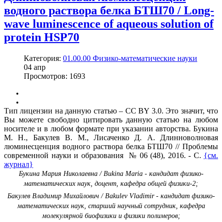
водного раствора белка БТШ70 / Long-
wave luminescence of aqueous solution of
protein HSP70
Категория:
01.00.00 Физико-математические науки
04
апр
Просмотров: 1693
Тип лицензии на данную статью – CC BY 3.0. Это значит, что
Вы можете свободно цитировать данную статью на любом
носителе и в любом формате при указании авторства. Букина
М. Н., Бакулев В. М., Лисаченко Д. А. Длинноволновая
люминесценция водного раствора белка БТШ70 // Проблемы
современной науки и образования № 06 (48), 2016. - С.
{см.
журнал}
Букина Мария Николаевна / Bukina Maria - кандидат физико-
математических наук, доцент, кафедра общей физики-2;
Бакулев Владимир Михайлович / Bakulev Vladimir - кандидат физико-
математических наук, старший научный сотрудник, кафедра
молекулярной биофизики и физики полимеров;