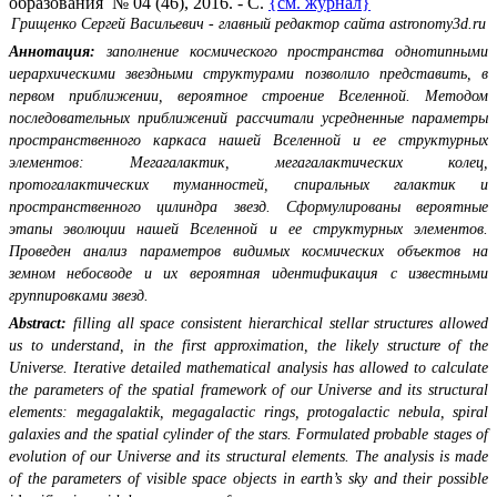
образования № 04 (46), 2016. - С.
{см. журнал}
Грищенко Сергей Васильевич - главный редактор сайта astronomy3d.ru
Аннотация:
заполнение космического пространства однотипными
иерархическими звездными структурами позволило представить, в
первом приближении, вероятное строение Вселенной. Методом
последовательных приближений рассчитали усредненные параметры
пространственного каркаса нашей Вселенной и ее структурных
элементов: Мегагалактик, мегагалактических колец,
протогалактических туманностей, спиральных галактик и
пространственного цилиндра звезд. Сформулированы вероятные
этапы эволюции нашей Вселенной и ее структурных элементов.
Проведен анализ параметров видимых космических объектов на
земном небосводе и их вероятная идентификация с известными
группировками звезд.
Abstract:
filling all space consistent hierarchical stellar structures allowed
us to understand, in the first approximation, the likely structure of the
Universe. Iterative detailed mathematical analysis has allowed to calculate
the parameters of the spatial framework of our Universe and its structural
elements: megagalaktik, megagalactic rings, protogalactic nebula, spiral
galaxies and the spatial cylinder of the stars. Formulated probable stages of
evolution of our Universe and its structural elements. The analysis is made
of the parameters of visible space objects in earth’s sky and their possible