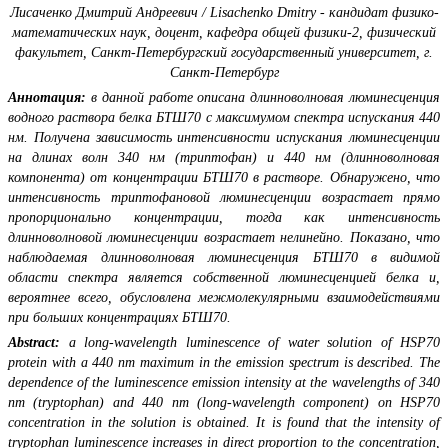
Лисаченко Дмитрий Андреевич / Lisachenko Dmitry - кандидат физико-
математических наук, доцент, кафедра общей физики-2, физический
факультет, Санкт-Петербургский государственный университет, г.
Санкт-Петербург
Аннотация:
в данной работе описана длинноволновая люминесценция
водного раствора белка БТШ70 с максимумом спектра испускания 440
нм. Получена зависимость интенсивности испускания люминесценции
на длинах волн 340 нм (триптофан) и 440 нм (длинноволновая
компонента) от концентрации БТШ70 в растворе. Обнаружено, что
интенсивность триптофановой люминесценции возрастает прямо
пропорционально концентрации, тогда как интенсивность
длинноволновой люминесценции возрастает нелинейно. Показано, что
наблюдаемая длинноволновая люминесценция БТШ70 в видимой
области спектра является собственной люминесценцией белка и,
вероятнее всего, обусловлена межмолекулярными взаимодействиями
при больших концентрациях БТШ70.
Abstract:
a long-wavelength luminescence of water solution of HSP70
protein with a 440 nm maximum in the emission spectrum is described. The
dependence of the luminescence emission intensity at the wavelengths of 340
nm (tryptophan) and 440 nm (long-wavelength component) on HSP70
concentration in the solution is obtained. It is found that the intensity of
tryptophan luminescence increases in direct proportion to the concentration,