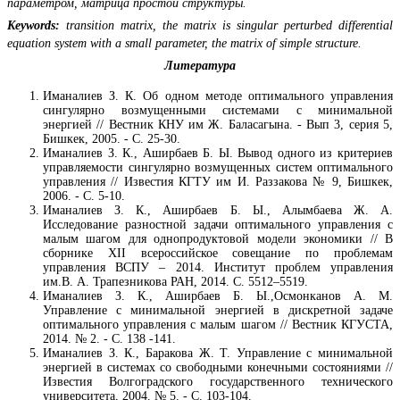
параметром, матрица простой структуры.
Keywords:
transition matrix, the matrix is singular perturbed differential
equation system with a small parameter, the matrix of simple structure.
Литература
Иманалиев З. К. Об одном методе оптимального управления
сингулярно возмущенными системами с минимальной
энергией // Вестник КНУ им Ж. Баласагына. - Вып 3, серия 5,
Бишкек, 2005. - С. 25-30.
Иманалиев З. К., Аширбаев Б. Ы. Вывод одного из критериев
управляемости сингулярно возмущенных систем оптимального
управления // Известия КГТУ им И. Раззакова № 9, Бишкек,
2006. - С. 5-10.
Иманалиев З. К., Аширбаев Б. Ы., Алымбаева Ж. А.
Исследование разностной задачи оптимального управления с
малым шагом для однопродуктовой модели экономики // В
сборнике XII всероссийское совещание по проблемам
управления ВСПУ – 2014. Институт проблем управления
им.В. А. Трапезникова РАН, 2014. С. 5512–5519.
Иманалиев З. К., Аширбаев Б. Ы.,Осмонканов А. М.
Управление с минимальной энергией в дискретной задаче
оптимального управления с малым шагом // Вестник КГУСТА,
2014. № 2. - С. 138 -141.
Иманалиев З. К., Баракова Ж. Т. Управление с минимальной
энергией в системах со свободными конечными состояниями //
Известия Волгоградского государственного технического
университета, 2004. № 5. - С. 103-104.