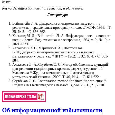
волна.
Keywords:
diffraction, auxiliary function, a plane wave.
Литература
Вайнштейн J. А. Дифракция электромагнитных волн на
решетке из параллельных проводящих полос // ЖТФ. 1955. - Т.
25, № 5. - С. 856-862.
Хаскинд М. Д., Вайнштейн Л. А. Дифракция плоских волн на
щели и ленте. Радиотехника и электроника, 1964, т. 9, № 10, с.
1821-1833.
Агранович 3. С.,МарченкоВ. А., Шестопалов
В. П.Дифракцияэлектромагнитных волн на плоских
металлических решетках // ЖТФ. - 1962. Т. 32, № 4. - С. 381-
384.
Алексеева JI. A.,СаутбековС. С. Метод обобщенных функций
при решении стационарных краевых задач для уравнений
Максвелла // Журнал вычислительной математики и
математической физики - 2000. Т. 40, № 4. - С. 611-622.
Саутбеков С. С. Factorization method for finite fine structure //
Progress In Electromagnetics Research B, Vol. 25, 1 {21, 2010.
Об информационной избыточности