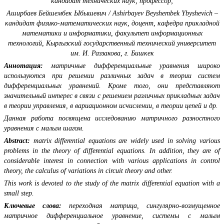
кандидат технических наук, профессор;
Аширбаев Бейшембек Ыбышевич / Ashirbayev Beyshembek Ybyshevich –
кандидат физико-математических наук, доцент, кафедра прикладной
математики и информатики, факультет информационных
технологий, Кыргызский государственный технический университет
им. И. Раззакова, г. Бишкек
Аннотация:
матричные дифференциальные уравнения широко
используются при решении различных задач в теории систем
дифференциальных уравнений. Кроме того, они представляют
значительный интерес в связи с решением различных прикладных задач
в теории управления, в вариационном исчислении, в теории цепей и др.
Данная работа посвящена исследованию матричного разностного
уравнения с малым шагом.
Abstract:
matrix differential equations are widely used in solving various
problems in the theory of differential equations. In addition, they are of
considerable interest in connection with various applications in control
theory, the calculus of variations in circuit theory and other.
This work is devoted to the study of the matrix differential equation with a
small step.
Ключевые слова:
переходная матрица, сингулярно-возмущенное
матричное дифференциальное уравнение, системы с малым