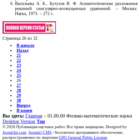
Васильева А. Б., Бутузов В. Ф. Асимптотические разложения
решений сингулярно-возмущенных уравнений. – Москва:
Наука, 1973. – 272 с.
Страница 26 из 32
В начало
Назад
21
22
23
24
25
26
27
28
29
30
Вперед
В конец
Вы здесь:
Главная
01.00.00 Физико-математические науки
Desktop Version
Top
© 2026 Публикация научных работ. Все права защищены. Designed by
JoomlArt.com
.
Joomla! CMS
- бесплатное программное обеспечение,
распространяемое по лицензии
GNU General Public License
.