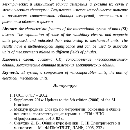
электрических и магнитных единиц измерения и указана их связь с
механическими единицами. Результаты имеют методическое значение
и позволяют сопоставлять единицы измерений, относящихся к
различным областям физики.
Abstract:
the characteristic features of the international system of units (SI)
discuss. The explanation of some of the subsidiary electric and magnetic
units proposed, and indicated their relationship to mechanical units. The
results have a methodological significance and can be used to associate
units of measurements related to different fields of physics.
Ключевые слова:
система СИ, сопоставление «несопоставимых»
единиц, механические единицы измерения электрических единиц.
Keywords:
SI system, a comparison of «incomparable» units, the unit of
electrical, mechanical units.
Литература
ГОСТ 8.417 – 2002.
Supplement 2014: Updates to the 8th edition (2006) of the SI
Brochure.
Международный словарь по метрологии: основные и общие
понятия и соответствующие термины – СПб.: НПО
«Профессионал», 2010, 82 с.
Сивухин Д. В.. Общий курс физики. Т. III Электричество и
магнетизм. – М.: ФИЗМАТЛИТ; ЛАНЬ, 2005, 232 с.