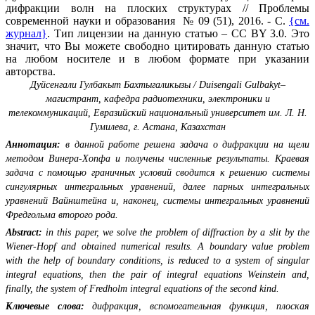
дифракции волн на плоских структурах // Проблемы
современной науки и образования № 09 (51), 2016. - С.
{см.
журнал}
. Тип лицензии на данную статью – CC BY 3.0. Это
значит, что Вы можете свободно цитировать данную статью
на любом носителе и в любом формате при указании
авторства.
Дуйсенгали Гулбакыт Бахтыгаликызы / Duisengali Gulbakyt–
магистрант, кафедра радиотехники, электроники и
телекоммуникаций, Евразийский национальный университет им. Л. Н.
Гумилева, г. Астана, Казахстан
Аннотация:
в данной работе решена задача о дифракции на щели
методом Винера-Хопфа и получены численные результаты. Краевая
задача с помощью граничных условий сводится к решению системы
сингулярных интегральных уравнений, далее парных интегральных
уравнений Вайнштейна и, наконец, системы интегральных уравнений
Фредгольма второго рода.
Abstract:
in this paper, we solve the problem of diffraction by a slit by the
Wiener-Hopf and obtained numerical results. A boundary value problem
with the help of boundary conditions, is reduced to a system of singular
integral equations, then the pair of integral equations Weinstein and,
finally, the system of Fredholm integral equations of the second kind.
Ключевые слова:
дифракция, вспомогательная функция, плоская