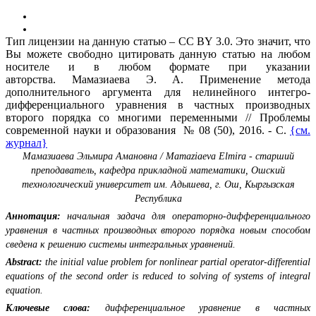
Тип лицензии на данную статью – CC BY 3.0. Это значит, что
Вы можете свободно цитировать данную статью на любом
носителе и в любом формате при указании
авторства. Мамазиаева Э. А. Применение метода
дополнительного аргумента для нелинейного интегро-
дифференциального уравнения в частных производных
второго порядка со многими переменными // Проблемы
современной науки и образования № 08 (50), 2016. - С.
{см.
журнал}
Мамазиаева Эльмира Амановна / Mamaziaeva Elmira - cтарший
преподаватель,
кафедра прикладной математики,
Ошский
технологический университет им. Адышева, г. Ош, Кыргызская
Республика
Аннотация:
начальная задача для операторно-дифференциального
уравнения в частных производных второго порядка новым способом
сведена к решению системы интегральных уравнений.
Abstract:
the initial value problem for nonlinear partial operator-differential
equations of the second order is reduced to solving of systems of integral
equation.
Ключевые слова:
дифференциальное уравнение в частных