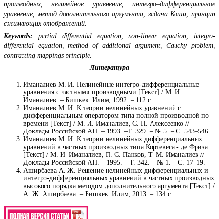
производных, нелинейное уравнение, интегро–дифференциальное
уравнение, метод дополнительного аргумента, задача Коши, принцип
сжимающих отображений.
Keywords:
partial differential equation, non-linear equation, integro-
differential equation, method of additional argument, Cauchy problem,
contracting mappings principle.
Литература
Иманалиев М. И. Нелинейные интегро-дифференциальные
уравнения с частными производными [Текст] / М. И.
Иманалиев. – Бишкек: Илим, 1992. – 112 с.
Иманалиев М. И. К теории нелинейных уравнений с
дифференциальным оператором типа полной производной по
времени [Текст] / М. И. Иманалиев, С. Н. Алексеенко //
Доклады Российской АН. – 1993. –Т. 329. – № 5. – С. 543–546.
Иманалиев М. И. К теории нелинейных дифференциальных
уравнений в частных производных типа Кортевега - де Фриза
[Текст] / М. И. Иманалиев, П. С. Панков, Т. М. Иманалиев //
Доклады Российской АН. – 1995. – Т. 342. – № 1. – С. 17–19.
Аширбаева А. Ж. Решение нелинейных дифференциальных и
интегро-дифференциальных уравнений в частных производных
высокого порядка методом дополнительного аргумента [Текст] /
А. Ж. Аширбаева. – Бишкек: Илим, 2013. – 134 с.