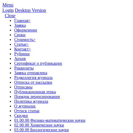
Menu
Login
Desktop Version
Close
Главная
>
Заявка
Оформление
Сроки
Стоимость
>
Статьи
>
Контакт
>
Рубрики
Архив
Сертификат о публикации
Реквизиты
Заявка отправлена
Редколлегия журнала
Отписка от рассылки
Отписаны
Публикационная этика
Порядок рецензирования
Политика журнала
О журналах
Оттиск статьи
Скидки
01.00.00 Физико-математические науки
02.00.00 Химические науки
03.00.00 Биологические науки