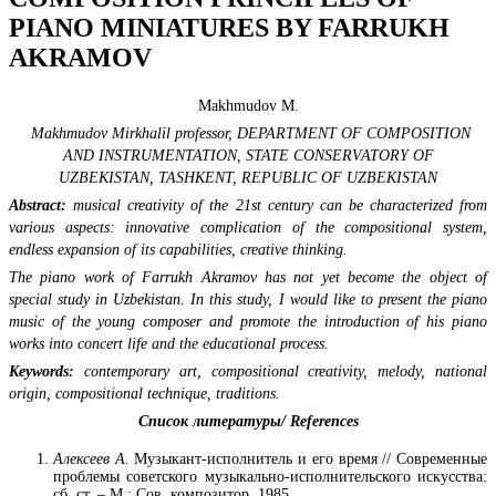
PIANO MINIATURES BY FARRUKH
AKRAMOV
Makhmudov M.
Makhmudov Mirkhalil professor,
DEPARTMENT OF COMPOSITION
AND INSTRUMENTATION,
STATE CONSERVATORY OF
UZBEKISTAN,
TASHKENT,
REPUBLIC OF UZBEKISTAN
Abstract:
musical creativity of the 21st century can be characterized from
various aspects: innovative complication of the compositional system,
endless expansion of its capabilities, creative thinking.
The piano work of Farrukh Akramov has not yet become the object of
special study in Uzbekistan. In this study, I would like to present the piano
music of the young composer and promote the introduction of his piano
works into concert life and the educational process.
Keywords:
contemporary art, compositional creativity, melody, national
origin, compositional technique, traditions.
Список литературы/
References
Алексеев А.
Музыкант-исполнитель и его время // Современные
проблемы советского музыкально-исполнительского искусства:
сб. ст. – М.: Сов. композитор, 1985.