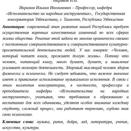
Икрамов И.И.
Икрамов Ильхам Иногамович – Профессор,
кафедра
«Исполнительство на народных инструментах»,
Государственная
консерватория Узбекистана,
г. Ташкент, Республика Узбекистан
Аннотация:
современный этап развития нашей Республики требует
осуществления коренных качественных изменений во всех сферах
жизни общества. Решение этой задачи во многом органически связано
с постоянным совершенствованием и совершенствованием культурно-
просветительской деятельности людей. У нас говорят: «Человек,
который читает книги, проживет долгую жизнь». Потому что
человек, читающий книгу, много думает, думает, а мышление
усиливает мозговую деятельность. Здоровый мыслящий человек здоров
физически и психически. Не следует забывать, что важное значение
имеет и правильное использование музыкального исполнения. В связи с
этим коллектив консерватории, в частности, профессора и
преподаватели кафедры «Исполнительства на народных
инструментах», учитывая, что требования к образованию и
воспитанию для всех одинаковы, уделяют особое внимание каждому
студенту, сложный процесс, они работают терпеливо, глубоко зная
свою психологию.
Ключе
вые слова:
музыка,
ритм, дойра, лад, литература, ученик,
искусство, культура.