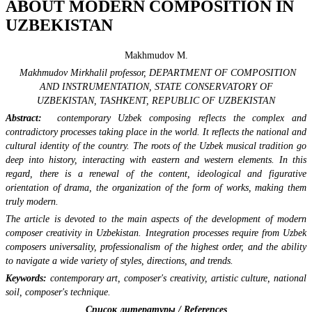
ABOUT MODERN COMPOSITION IN
UZBEKISTAN
Makhmudov M.
Makhmudov Mirkhalil professor,
DEPARTMENT OF COMPOSITION
AND INSTRUMENTATION,
STATE CONSERVATORY OF
UZBEKISTAN,
TASHKENT,
REPUBLIC OF UZBEKISTAN
Abstract:
contemporary Uzbek composing reflects the complex and
contradictory processes taking place in the world. It reflects the national and
cultural identity of the country. The roots of the Uzbek musical tradition go
deep into history, interacting with eastern and western elements. In this
regard, there is a renewal of the content, ideological and figurative
orientation of drama, the organization of the form of works, making them
truly modern.
The article is devoted to the main aspects of the development of modern
composer creativity in Uzbekistan. Integration processes require from Uzbek
composers universality, professionalism of the highest order, and the ability
to navigate a wide variety of styles, directions, and trends.
Keywords:
contemporary art, composer's creativity, artistic culture, national
soil, composer's technique.
Список литературы /
References