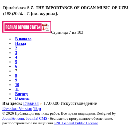
Djurabekova S
.
Z
.
THE IMPORTANCE OF ORGAN MUSIC OF UZB
(188)2024
.
{см. журнал}
.
- С.
Страница 7 из 103
В начало
Назад
2
3
4
5
6
7
8
9
10
11
Вперед
В конец
Вы здесь:
Главная
17.00.00 Искусствоведение
Desktop Version
Top
© 2026 Публикация научных работ. Все права защищены. Designed by
JoomlArt.com
.
Joomla! CMS
- бесплатное программное обеспечение,
распространяемое по лицензии
GNU General Public License
.