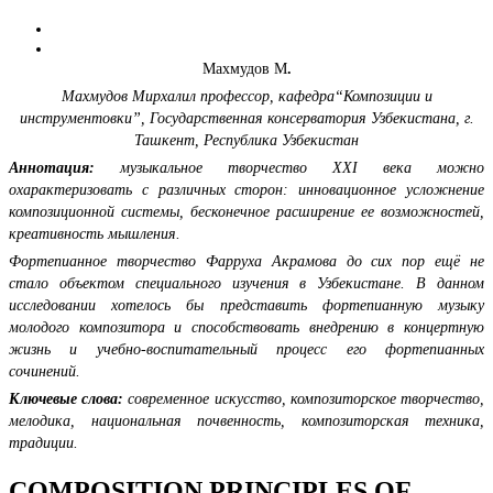
Махмудов М
.
Махмудов Мирхалил профессор,
кафедра“Композиции и
инструментовки”,
Государственная консерватория Узбекистана,
г.
Ташкент
,
Республика Узбекистан
Аннотация:
музыкальное творчество XXI века можно
охарактеризовать с различных сторон: инновационное усложнение
композиционной системы, бесконечное расширение ее возможностей,
креативность мышления.
Фортепианное творчество Фарруха Акрамова до сих пор ещё не
стало объектом специального изучения в Узбекистане. В данном
исследовании хотелось бы представить фортепианную музыку
молодого композитора и способствовать внедрению в концертную
жизнь и учебно-воспитательный процесс его фортепианных
сочинений.
Ключевые слова:
современное искусство, композиторское творчество,
мелодика, национальная почвенность, композиторская техника,
традиции.
COMPOSITION PRINCIPLES OF