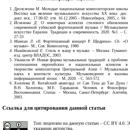
Дрожжина М.
Молодые национальные композиторские школы
Востока как явление музыкального искусства XX века: дис.
докт. иск.: 17.00.02: утв. 16.12.2005 – Новосибирск, 2005, с. 94.
Ислямова Д
.
О некоторых аспектах стилевого обновления
современной узбекской фортепианной музыки // Музыкальное
искусство Евразии. Традиции и современность. 2020. №1. – С.
27-33.
Минкин Л
. «II Фортепианный концерт Р. Щедрина». Сб. «О
музыке». М., Сов. Композитор, 1980
Назайкинский Е.
Стиль и жанр в музыке. – Москва: Гуманит.
изд. центр ВЛАДОС, 2003.
Ульмасов Ф.
Новые формы музыкальных традиций: к проблеме
соотношения европейских и национальных аспектов в
творчестве композиторов Центральной Азии // Музыкальная
наука в контексте культуры. Музыковедение и вызовы
информационной эпохи. - М.,2020. - С. 563-572.
Холопова В.
Китайский авангард: от Сан Туна до Тан Дуна /
В.Н. Холопова, М.Е. Тараканов: Человек и Фоносфера:
Воспоминания. Статьи. – Москва, Санкт-Петербург: Алетейя,
2003.
Ссылка для цитирования данной статьи
Тип лицензии на данную статью – CC BY 4.0. Э
указании авторства.