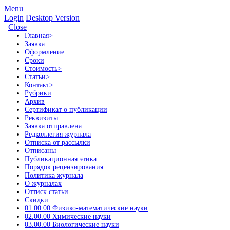
Menu
Login
Desktop Version
Close
Главная
>
Заявка
Оформление
Сроки
Стоимость
>
Статьи
>
Контакт
>
Рубрики
Архив
Сертификат о публикации
Реквизиты
Заявка отправлена
Редколлегия журнала
Отписка от рассылки
Отписаны
Публикационная этика
Порядок рецензирования
Политика журнала
О журналах
Оттиск статьи
Скидки
01.00.00 Физико-математические науки
02.00.00 Химические науки
03.00.00 Биологические науки