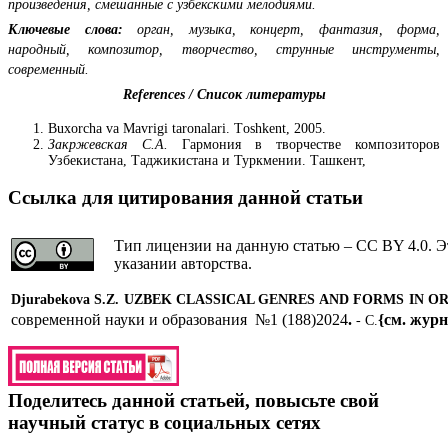
произведения, смешанные с узбекскими мелодиями.
Ключевые слова:
орган, музыка, концерт, фантазия, форма,
народный, композитор, творчество, струнные инструменты,
современный.
References / Список литературы
Buxorcha va Mavrigi taronalari. Тoshkent, 2005.
З
а
кржевская С.А.
Гармония в творчестве композиторов
Узбекистана, Таджикистана и Туркмении. Ташкент,
Ссылка для цитирования данной статьи
Тип лицензии на данную статью – CC BY 4.0. Э
указании авторства.
Djurabekova S
.
Z
.
UZBEK CLASSICAL GENRES AND FORMS IN O
современной науки и образования №1 (188)2024
.
{см. журн
- С.
Поделитесь данной статьей, повысьте свой
научный статус в социальных сетях