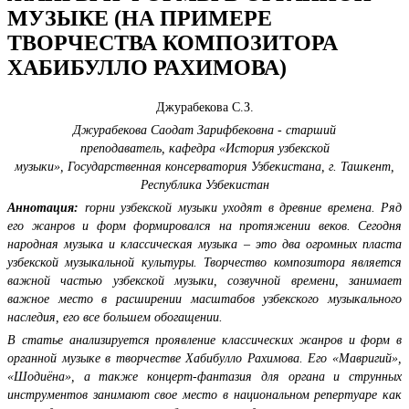
МУЗЫКЕ (НА ПРИМЕРЕ
ТВОРЧЕСТВА КОМПОЗИТОРА
ХАБИБУЛЛО РАХИМОВА)
Джурабекова С.З.
Джурабекова Саодат Зарифбековна
-
старший
преподаватель,
кафедр
а
«История узбекской
музыки»,
Государственная консерватория Узбекистана,
г. Ташкент,
Республика Узбекистан
Аннотация:
r
орни узбекской музыки уходят в древние времена. Ряд
его жанров и форм формировался на протяжении веков. Сегодня
народная музыка и классическая музыка – это два огромных пласта
узбекской музыкальной культуры. Творчество композитора является
важной частью узбекской музыки, созвучной времени, занимает
важное место в расширении масштабов узбекского музыкального
наследия, его все большем обогащении.
В статье анализируется проявление классических жанров и форм в
органной музыке в творчестве Хабибулло Рахимова. Его «Мавригий»,
«Шодиёна», а также концерт-фантазия для органа и струнных
инструментов занимают свое место в национальном репертуаре как