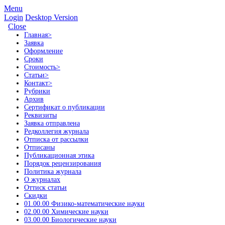
Menu
Login
Desktop Version
Close
Главная
>
Заявка
Оформление
Сроки
Стоимость
>
Статьи
>
Контакт
>
Рубрики
Архив
Сертификат о публикации
Реквизиты
Заявка отправлена
Редколлегия журнала
Отписка от рассылки
Отписаны
Публикационная этика
Порядок рецензирования
Политика журнала
О журналах
Оттиск статьи
Скидки
01.00.00 Физико-математические науки
02.00.00 Химические науки
03.00.00 Биологические науки