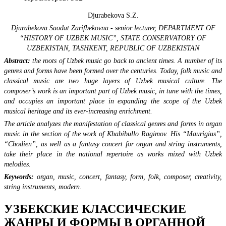
Djurabekova S.Z.
Djurabekova Saodat Zarifbekovna - senior lecturer,
DEPARTMENT OF
“HISTORY OF UZBEK MUSIC”,
STATE CONSERVATORY OF
UZBEKISTAN,
TASHKENT, REPUBLIC OF UZBEKISTAN
Abstract
:
the roots of Uzbek music go back to ancient times. A number of its
genres and forms have been formed over the centuries. Today, folk music and
classical music are two huge layers of Uzbek musical culture. The
composer’s work is an important part of Uzbek music, in tune with the times,
and occupies an important place in expanding the scope of the Uzbek
musical heritage and its ever-increasing enrichment.
The article analyzes the manifestation of classical genres and forms in organ
music in the section of the work of Khabibullo Ragimov. His “Maurigius”,
“Chodien”, as well as a fantasy concert for organ and string instruments,
take their place in the national repertoire as works mixed with Uzbek
melodies.
Keywords:
organ, music, concert, fantasy, form, folk, composer, creativity,
string instruments, modern.
УЗБЕКСКИЕ КЛАССИЧЕСКИЕ
ЖАНРЫ И ФОРМЫ В ОРГАННОЙ