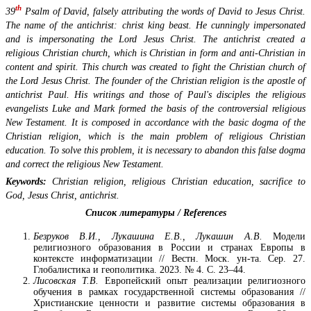
th
39
Psalm of David, falsely attributing the words of David to Jesus Christ.
The name of the antichrist: christ king beast. He cunningly impersonated
and is impersonating the Lord Jesus Christ. The antichrist created a
religious Christian church, which is Christian in form and anti-Christian in
content and spirit. This church was created to fight the Christian church of
the Lord Jesus Christ. The founder of the Christian religion is the apostle of
antichrist Paul. His writings and those of Paul's disciples the religious
evangelists Luke and Mark formed the basis of the controversial religious
New Testament. It is composed in accordance with the basic dogma of the
Christian religion, which is the main problem of religious Christian
education. To solve this problem, it is necessary to abandon this false dogma
and correct the religious New Testament.
Keywords:
Christian religion, religious Christian education, sacrifice to
God, Jesus Christ, antichrist.
Список литературы / References
Безруков В.И., Лукашина Е.В., Лукашин А.В.
Модели
религиозного образования в России и странах Европы в
контексте информатизации // Вестн. Моск. ун-та. Сер. 27.
Глобалистика и геополитика. 2023. № 4. С. 23–44.
Лисовская Т.В.
Европейский опыт реализации религиозного
обучения в рамках государственной системы образования //
Христианские ценности и развитие системы образования в