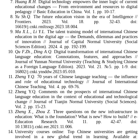
Huang R.H.
Digital technology empowers the inner logic of current
educational changes — From environment and resources to digital
pedagogy // Basic Education in China. Vol. 1. pp. 10-17.
Yu Sh.Q.
The future education vision in the era of Intelligence //
Frontiers. 2023. Vol. 18. pp. 32-43. doi:
16619/j.cnki.rmltxsqy.2023.18.004.
Ma X.L., Li Y.L.
The talent training model of international Chinese
education in the digital age — the Demands, dilemmas and practices
of innovation // Journal of Capital Normal University (Social
Sciences Edition). 2024. 4. pp. 192-199.
Qu F.Zh., Ding A.Q.
Digital transformation of international Chinese
language education: Connotations, features, and approaches //
Journal of Yunnan Normal University (Teaching & Studying Chinese
as a Foreign Language Edition). 2023. Vol. 21. №5. pp. 1-9. doi:
16802/j.cnki.ynsddw.2023.05.010.
Zheng Y.Q.
70 years of Chinese language teaching — the influence
and role of educational technology // Journal of International
Chinese Teaching. Vol. 4. pp. 69-76.
Zheng Y.Q. Comments on the prospects of international Chinese
language education in the context of educational and technological
change // Journal of Tianjin Normal University (Social Sciences).
Vol. 2. pp. 15-23.
Zheng X., Zhou Z.
Three questions on the new infrastructure in
education: What is the foundation? What is new? How to build? // e-
Education Research. Vol. 11. pp. 42-47. doi:
10.13811/j.cnki.eer.2021.11.006.
University courses online: Top Chinese universities are getting
involved in a new global trend in learning. Available at: