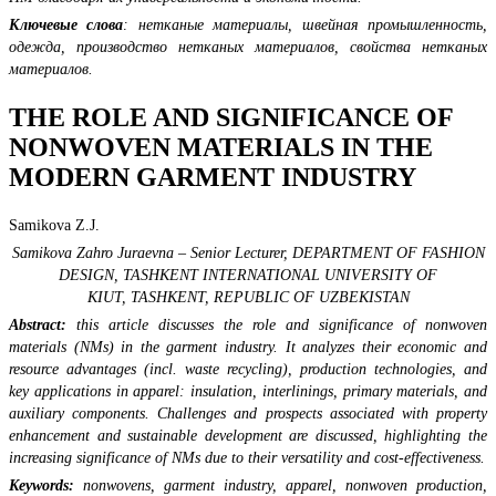
Ключевые слова
: нетканые материалы, швейная промышленность,
одежда, производство нетканых материалов, свойства нетканых
материалов.
THE ROLE AND SIGNIFICANCE OF
NONWOVEN MATERIALS IN THE
MODERN GARMENT INDUSTRY
Samikova Z.J.
Samikova Zahro Juraevna – Senior Lecturer,
DEPARTMENT OF FASHION
DESIGN,
TASHKENT INTERNATIONAL UNIVERSITY OF
KIUT,
TASHKENT, REPUBLIC OF UZBEKISTAN
Abstract:
this article discusses the role and significance of nonwoven
materials (NMs) in the garment industry. It analyzes their economic and
resource advantages (incl. waste recycling), production technologies, and
key applications in apparel: insulation, interlinings, primary materials, and
auxiliary components. Challenges and prospects associated with property
enhancement and sustainable development are discussed, highlighting the
increasing significance of NMs due to their versatility and cost-effectiveness.
Keywords:
nonwovens, garment industry, apparel, nonwoven production,