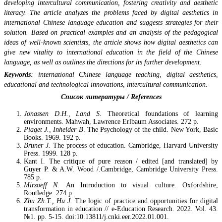
developing intercultural communication, fostering creativity and aesthetic
literacy. The article analyzes the problems faced by digital aesthetics in
international Chinese language education and suggests strategies for their
solution. Based on practical examples and an analysis of the pedagogical
ideas of well-known scientists, the article shows how digital aesthetics can
give new vitality to international education in the field of the Chinese
language, as well as outlines the directions for its further development.
Keywords
:
international Chinese language teaching, digital aesthetics,
educational and technological innovations, intercultural communication.
Список литературы
/ References
Jonassen D.H., Land S.
Theoretical foundations of learning
environments. Mahwah, Lawrence Erlbaum Associates. 272 p.
Piaget J., Inhelder B
. The Psychology of the child. New York, Basic
Books. 1969. 192 p.
Bruner J.
The process of education. Cambridge, Harvard University
Press. 1999. 128 p.
Kant I. The critique of pure reason / edited [and translated] by
Guyer P. & A.W. Wood /.Cambridge, Cambridge University Press.
785 p.
Mirzoeff N.
An Introduction to visual culture. Oxfordshire,
Routledge. 274 p.
Zhu Zh.T., Hu J.
The logic of practice and opportunities for digital
transformation in education // e-Education Research. 2022. Vol. 43.
№1. pp. 5-15. doi:10.13811/j.cnki.eer.2022.01.001.