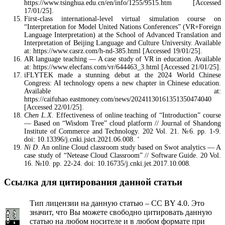
https://www.tsinghua.edu.cn/en/info/1255/9515.htm [Accessed
17/01/25].
First-class international-level virtual simulation course on
“Interpretation for Model United Nations Conferences” (VR+Foreign
Language Interpretation) at the School of Advanced Translation and
Interpretation of Beijing Language and Culture University. Available
at: https://www.casrz.com/h-nd-385.html [Accessed 19/01/25].
AR language teaching — A case study of VR in education. Available
at: https://www.elecfans.com/vr/644463_3.html [Accessed 21/01/25].
iFLYTEK made a stunning debut at the 2024 World Chinese
Congress: AI technology opens a new chapter in Chinese education.
Available at:
https://caifuhao.eastmoney.com/news/20241130161351350474040
[Accessed 22/01/25].
Chen L.X.
Effectiveness of online teaching of “Introduction” course
— Based on “Wisdom Tree” cloud platform // Journal of Shandong
Institute of Commerce and Technology. 202 Vol. 21. №6. pp. 1-9.
doi: 10.13396/j.cnki.jsict.2021.06.008. ‘
Ni D.
An online Cloud classroom study based on Swot analytics — A
case study of “Netease Cloud Classroom” // Software Guide. 20 Vol.
16. №10. pp. 22-24. doi: 10.16735/j.cnki.jet.2017.10.008.
Ссылка для цитирования данной статьи
Тип лицензии на данную статью – CC BY 4.0. Это
значит, что Вы можете свободно цитировать данную
статью на любом носителе и в любом формате при