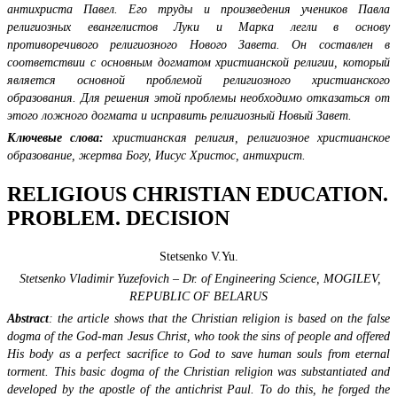
антихриста Павел. Его труды и произведения учеников Павла
религиозных евангелистов Луки и Марка легли в основу
противоречивого религиозного Нового Завета. Он составлен в
соответствии с основным догматом христианской религии, который
является основной проблемой религиозного христианского
образования. Для решения этой проблемы необходимо отказаться от
этого ложного догмата и исправить религиозный Новый Завет.
Ключевые слова:
христианская религия, религиозное христианское
образование, жертва Богу, Иисус Христос, антихрист.
RELIGIOUS CHRISTIAN EDUCATION.
PROBLEM. DECISION
Stetsenko V.Yu.
Stetsenko Vladimir Yuzefovich – Dr. of Engineering Science,
MOGILEV,
REPUBLIC OF BELARUS
Abstract
: the article shows that the Christian religion is based on the false
dogma of the God-man Jesus Christ, who took the sins of people and offered
His body as a perfect sacrifice to God to save human souls from eternal
torment. This basic dogma of the Christian religion was substantiated and
developed by the apostle of the antichrist Paul. To do this, he forged the