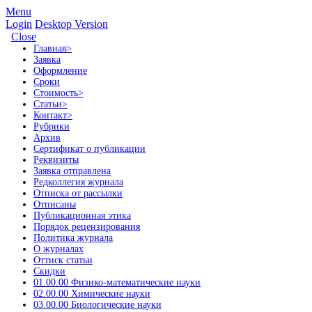
Menu
Login
Desktop Version
Close
Главная
>
Заявка
Оформление
Сроки
Стоимость
>
Статьи
>
Контакт
>
Рубрики
Архив
Сертификат о публикации
Реквизиты
Заявка отправлена
Редколлегия журнала
Отписка от рассылки
Отписаны
Публикационная этика
Порядок рецензирования
Политика журнала
О журналах
Оттиск статьи
Скидки
01.00.00 Физико-математические науки
02.00.00 Химические науки
03.00.00 Биологические науки