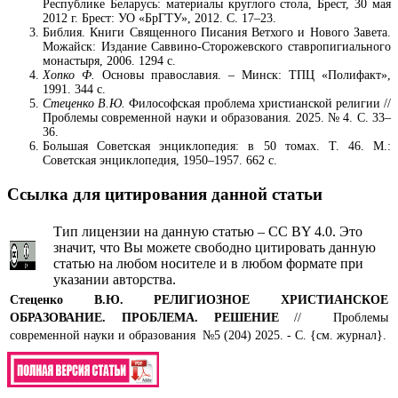
Республике Беларусь: материалы круглого стола, Брест, 30 мая
2012 г. Брест: УО «БрГТУ», 2012. С. 17–23.
Библия. Книги Священного Писания Ветхого и Нового Завета.
Можайск: Издание Саввино-Сторожевского ставропигиального
монастыря, 2006. 1294 с.
Хопко Ф.
Основы православия. – Минск: ТПЦ «Полифакт»,
1991. 344 с.
Стеценко В.Ю.
Философская проблема христианской религии //
Проблемы современной науки и образования. 2025. № 4. С. 33–
36.
Большая Советская энциклопедия: в 50 томах. Т. 46. М.:
Советская энциклопедия, 1950–1957. 662 c.
Ссылка для цитирования данной статьи
Тип лицензии на данную статью – CC BY 4.0. Это
значит, что Вы можете свободно цитировать данную
статью на любом носителе и в любом формате при
указании авторства.
Стеценко В.Ю.
РЕЛИГИОЗНОЕ ХРИСТИАНСКОЕ
ОБРАЗОВАНИЕ. ПРОБЛЕМА. РЕШЕНИЕ
// Проблемы
современной науки и образования №5 (204) 2025. - С. {см. журнал}.