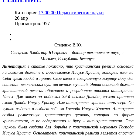
Категория:
13.00.00 Педагогические науки
26
апр
Просмотров: 957
Стеценко В.Ю.
Стеценко Владимир Юзефович – доктор технических наук,
г.
Могилев, Республика Беларусь
Аннотация:
в статье показано, что христианская религия основана
на ложном догмате о Богочеловеке Иисусе Христе, который взял на
Себя грехи людей и принес Свое тело в совершенную жертву Богу для
спасения человеческих душ от вечных мучений. Этот основной догмат
христианской религии обосновал и разработал апостол антихриста
Павел. Для этого он подделал 39-й псалом Давида, ложно приписав
слова Давида Иисусу Христу. Имя антихриста: христос царь зверь. Он
лукаво выдавал и выдает себя за Господа Иисуса Христа. Антихрист
создал религиозную христианскую церковь, которая по форме
христианская, а по содержанию и духу – антихристианская. Эта
церковь была создана для борьбы с христианской церковью Господа
Иисуса Христа. Основателем христианской религии является апостол