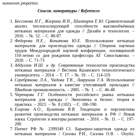
nonwoven properties.
Список литературы / References
Бессонова Н.Г., Жагрина И.Н., Шампаров Е.Ю.
Сравнительный
анализ теплоизолирующей способности высокообъёмных
нетканых материалов для одежды // Дизайн и технологии. –
2016. – №. 52. – С. 80-87.
Федорова Н.Е., Копытова Ю.Е.
Использование нетканых
материалов для производства одежды // Сборник научных
трудов Международной научной конференции, посвященной
110-летию со дня рождения профессора АГ Севостьянова. –
2020. – С. 71-73.
Абдуллин И.Ш. и др.
Современные технологии производства
нетканых материалов // Вестник Казанского технологического
университета. – 2014. – Т. 17. – №. 19. – С. 114-119.
Серебрякова Л.А., Чадова Т.В., Лаврушин Г.А.
Использование
нетканых материалов в качестве утепляющей прокладки //
Швейная промышленность. – 2005. – №. 1. – С. 46-48.
Черенцова Г.Г.
Особенности российского рынка нетканых
материалов для одежды // Экономика и бизнес: теория и
практика. – 2023. – №. 8 (102). – С. 186-190.
Егорова А.О., Булатова В.В.
Тенденции и перспективы
развития производства нетканых материалов в РФ // Новая
наука: Стратегии и векторы развития. – 2016. – №. 11. – С. 197-
200.
Патент РФ № 2399349 C1. Барьерно-защитная одежда из
нетканых материалов / Сизова Р.И., Сизова О.В. - Опубл.