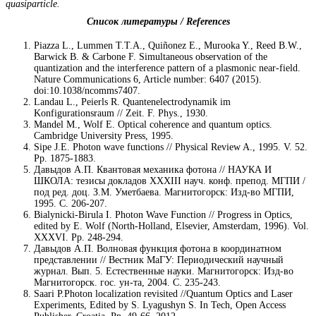
quasiparticle.
Список литературы / References
Piazza L., Lummen T.T.A., Quiñonez E., Murooka Y., Reed B.W.,
Barwick B. & Carbone F. Simultaneous observation of the
quantization and the interference pattern of a plasmonic near-field.
Nature Communications 6, Article number: 6407 (2015).
doi:10.1038/ncomms7407.
Landau L., Peierls R. Quantenelectrodynamik im
Konfigurationsraum // Zeit. F. Phys., 1930.
Mandel M., Wolf E. Optical coherence and quantum optics.
Cambridge University Press, 1995.
Sipe J.E. Photon wave functions // Physical Review A., 1995. V. 52.
Pp. 1875-1883.
Давыдов А.П. Квантовая механика фотона // НАУКА И
ШКОЛА: тезисы докладов XXXIII науч. конф. препод. МГПИ /
под ред. доц. З.М. Уметбаева. Магнитогорск: Изд-во МГПИ,
1995. С. 206-207.
Bialynicki-Birula I. Photon Wave Function // Progress in Optics,
edited by E. Wolf (North-Holland, Elsevier, Amsterdam, 1996). Vol.
XXXVI. Pp. 248-294.
Давыдов А.П. Волновая функция фотона в координатном
представлении // Вестник МаГУ: Периодический научный
журнал. Вып. 5. Естественные науки. Магнитогорск: Изд-во
Магнитогорск. гос. ун-та, 2004. С. 235-243.
Saari P.Photon localization revisited //Quantum Optics and Laser
Experiments, Edited by S. Lyagushyn S. In Tech, Open Access