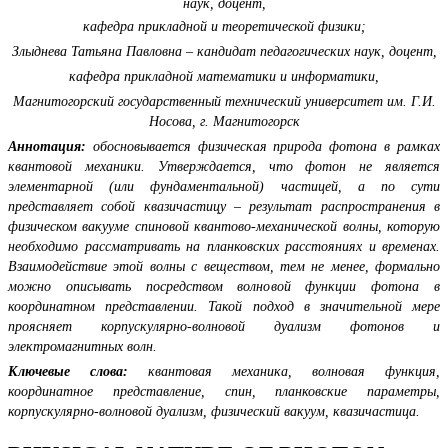
наук, доцент,
кафедра прикладной и теоретической физики;
Злыднева Татьяна Павловна – кандидат педагогических наук, доцент,
кафедра прикладной математики и информатики,
Магнитогорский государственный технический университет им. Г.И.
Носова, г. Магнитогорск
Аннотация:
обосновывается физическая природа фотона в рамках
квантовой механики. Утверждается, что фотон не является
элементарной (или фундаментальной) частицей, а по сути
представляет собой квазичастицу – результат распространения в
физическом вакууме спиновой квантово-механической волны, которую
необходимо рассматривать на планковских расстояниях и временах.
Взаимодействие этой волны с веществом, тем не менее, формально
можно описывать посредством волновой функции фотона в
координатном представлении. Такой подход в значительной мере
проясняет корпускулярно-волновой дуализм фотонов и
электромагнитных волн.
Ключевые слова:
квантовая механика, волновая функция,
координатное представление, спин, планковские параметры,
корпускулярно-волновой дуализм, физический вакуум, квазичастица.