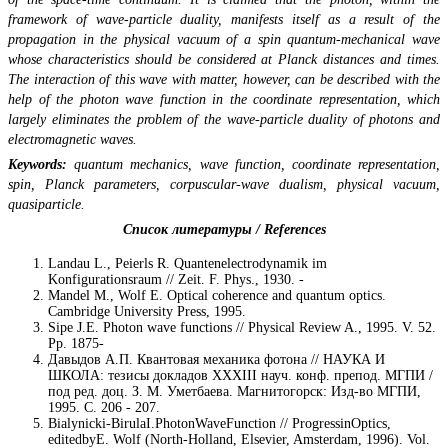
framework of wave-particle duality, manifests itself as a result of the
propagation in the physical vacuum of a spin quantum-mechanical wave
whose characteristics should be considered at Planck distances and times.
The interaction of this wave with matter, however, can be described with the
help of the photon wave function in the coordinate representation, which
largely eliminates the problem of the wave-particle duality of photons and
electromagnetic waves.
Keywords:
quantum mechanics, wave function, coordinate representation,
spin, Planck parameters, corpuscular-wave dualism, physical vacuum,
quasiparticle.
Список литературы / References
Landau L., Peierls R. Quantenelectrodynamik im
Konfigurationsraum // Zeit. F. Phys., 1930. -
Mandel M., Wolf E. Optical coherence and quantum optics.
Cambridge University Press, 1995.
Sipe J.E. Photon wave functions // Physical Review A., 1995. V. 52.
Pp. 1875-
Давыдов А.П. Квантовая механика фотона // НАУКА И
ШКОЛА: тезисы докладов XXXIII науч. конф. препод. МГПИ /
под ред. доц. З. М. Уметбаева. Магнитогорск: Изд-во МГПИ,
1995. С. 206 - 207.
Bialynicki-BirulaI.PhotonWaveFunction // ProgressinOptics,
editedbyE. Wolf (North-Holland, Elsevier, Amsterdam, 1996). Vol.