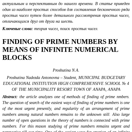
актуальным и перспективным до нашего времени. В статье приведен
один из наиболее простых способов для составления бесконечного ряда
простых чисел путем более детального рассмотрения простых чисел,
отличающихся друг от друга на шесть.
Ключевые слова:
теория чисел, поиск простых чисел.
FINDING OF PRIME NUMBERS BY
MEANS OF INFINITE NUMERICAL
BLOCKS
Proshutina N.А.
Proshutina Nadezda Antonovna – Student, MUNICIPAL BUDGETARY
EDUCATIONAL INSTITUTION HIGH COMPREHENSIVE SCHOOL № 4
OF THE MUNICIPALITY RESORT TOWN OF ANAPA, ANAPA
Abstract:
the article analyzes one of methods of finding of prime nmbers.
The question of search of the easiest ways of finding of prime numbers is one
of the most urgent presently, and regularity of an arrangement of prime
numbers among natural numbers remains to the unknown still. Also large
number of open questions in the theory of numbers is connected with prime
numbers. For this reason studying of prime numbers remains urgent and