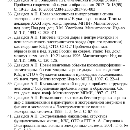
Давыдов А.П., Злыднева Т.П. Физическая природа фотона //
Проблемы современной науки и образования. 2017. № 13(95).
С. 19-25. doi: 10.20861/2304-2338-2017-95-003
Давыдов А.П. Новая классическая интерпретация спина
электрона и его энергия связи // Наука - вуз - школа: Тезисы
докладов XXXI науч. конф. препод. МГПИ / Магнитогорск.
пед. инт; Под ред. доц. З.М. Уметбаева. Магнитогорск: Изд-во
МГПИ, 1993. С. 308-311.
Давыдов А.П. Гипотеза черной дыры в центре электрона и
неинвариантность электрического заряда (при его вращении)
как следствие КЭД, ОТО, СТО // Проблемы физ.-мат.
образования в пед. вузах России на соврем. этапе: Тез. докл.
межвуз. науч. конф. 19-21 марта 1996. Магнитогорск: Изд-во
МГПИ, 1996. С. 120-126.
Давыдов А.П. Новые квантовые объекты космомикрофизики –
элементарные бессингулярные черные дыры – как следствие
КЭД и ОТО // Фундаментальные и прикладные исследования:
сб. науч. труд. Магнитогорск: Изд-во МГПИ, 1997. С. 22-41.
Давыдов А.П. Квазиклассический подход к проблеме структуры
лептонов // Современные проблемы науки и образования: Сб.
тез. докл. науч. конф. Магнитогорск: МГМИ, 1997. С. 137.
Давыдов А.П. Возможность квантовых бессингулярных черных
дыр с планковскими параметрами и экстремальной метрикой в
физике и космологии // Электромагнитные волны и
электронные системы. 1998. Т. 3, № 2. С. 67-78.
Давыдов А.П. Экстремальные максимоны, структура
фундаментальных частиц, КЭД, ОТО и РТГ А. А. Логунова //
Электромагнитные волны и электронные системы. 2001. Т. 6, №