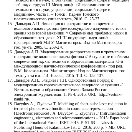
технологии в науке, управлении, социальной сфере и медицине
: сб. науч. трудов III Межд. конф. «Информационные
технологии в науке, управлении, социальной сфере и
медицине». Часть I. – Томск : Изд-во Томского
политехнического университета, 2016. С. 25-27.
Давыдов А.П. Эволюция в пространстве и во времени
волнового пакета фотона фемтосекундного излучения с точки
зрения квантовой механики // Современные проблемы науки и
образования: тез. докл. XLIII внутривуз. науч. конф.
преподавателей МаГУ. Магнитогорск: Изд-во Магнитогорск.
гос. ун-та, 2005. С. 269-270.
Давыдов А.П. Моделирование распространения в трехмерном
пространстве волнового пакета фотона // Актуальные проблемы
современной науки, техники и образования: материалы 73-й
международной научно-технической конференции / под ред.
В.М. Колокольцева. Магнитогорск: Изд-во Магнитогорск. гос.
техн. ун-та им. Г.И. Носова, 2015. Т.3. С. 133-137.
Давыдов А.П., Злыднева Т.П. Однофотонный подход к
моделированию короткоимпульсного лазерного излучения //
Вестник науки и образования Севера-Запада России:
электронный журнал, вып. 1, № 4, 2015. URL: http://vestnik-
nauki.ru/.
Davydov A., Zlydneva T. Modeling of short-pulse laser radiation in
terms of photon wave function in coordinate representation
[Electronic resource] / A. Davydov, T. Zlydneva // Instrumentation
engineering, electronics and telecommunications – 2015: Paper book
of the International Forum IEET-2015. P. 51-63. – Izhevsk:
Publishing House of Kalashnikov ISTU, 2016. 208 p. 7 MB. URL: