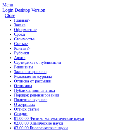
Menu
Login
Desktop Version
Close
Главная
>
Заявка
Оформление
Сроки
Стоимость
>
Статьи
>
Контакт
>
Рубрики
Архив
Сертификат о публикации
Реквизиты
Заявка отправлена
Редколлегия журнала
Отписка от рассылки
Отписаны
Публикационная этика
Порядок рецензирования
Политика журнала
О журналах
Оттиск статьи
Скидки
01.00.00 Физико-математические науки
02.00.00 Химические науки
03.00.00 Биологические науки