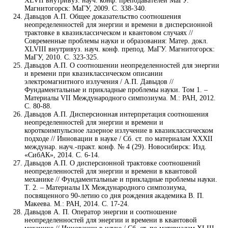
XLVII внутривуз. науч. конф. преподавателей МаГУ.
Магнитогорск: МаГУ, 2009. С. 338-340.
Давыдов А.П. Общее доказательство соотношения
неопределенностей для энергии и времени в дисперсионной
трактовке в квазиклассическом и квантовом случаях //
Современные проблемы науки и образования: Матер. докл.
XLVIII внутривуз. науч. конф. препод. МаГУ. Магнитогорск:
МаГУ, 2010. С. 323-325.
Давыдов А.П. О соотношении неопределенностей для энергии
и времени при квазиклассическом описании
электромагнитного излучения / А.П. Давыдов //
Фундаментальные и прикладные проблемы науки. Том 1. –
Материалы VII Международного симпозиума. М.: РАН, 2012.
С. 80-88.
Давыдов А.П. Дисперсионная интерпретация соотношения
неопределенностей для энергии и времени и
короткоимпульсное лазерное излучение в квазиклассическом
подходе // Инновации в науке / Сб. ст. по материалам XXXII
междунар. науч.-практ. конф. № 4 (29). Новосибирск: Изд.
«СибАК», 2014. С. 6-14.
Давыдов А.П. О дисперсионной трактовке соотношений
неопределенностей для энергии и времени в квантовой
механике // Фундаментальные и прикладные проблемы науки.
Т. 2. – Материалы IX Международного симпозиума,
посвященного 90-летию со дня рождения академика В. П.
Макеева. М.: РАН, 2014. С. 17-24.
Давыдов А. П. Оператор энергии и соотношение
неопределенностей для энергии и времени в квантовой