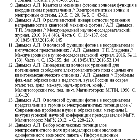
Publisher. Croatia. Pp. 49-66, 2012.
Давыдов А.П. Квантовая механика фотона: волновая функция в
координатном представлении // Электромагнитные волны и
электронные системы, 2015. Т. 20. № 5. С. 43-61.
Давыдов А.П. О релятивистской инвариантности уравнения
непрерывности в квантовой механике фотона / А.П. Давыдов,
Т.П. Злыднева // Международный научно-исследовательский
журнал. 2016. № 4 (46). Часть 6. С. 134-137. doi:
10.18454/IRJ.2016.46.145
Давыдов А.П. О волновой функции фотона в координатном и
импульсном представлениях / А.П. Давыдов, Т.П. Злыднева //
Международный научно-исследовательский журнал. 2016. № 11
(53). Часть 4. С. 152-155. doi: 10.18454/IRJ.2016.53.104
Давыдов А.П. Линеаризация волновых уравнений для
потенциалов свободного электромагнитного поля с целью его
квантовомеханического описания / А.П. Давыдов // Проблемы
физ.-мат. образования в педагогич. вузах России на соврем.
этапе: тез. докл. межвуз. науч.-практич. конф. /
Магнитогорский гос. пед. ин-т. Магнитогорск: МГПИ, 1996. С.
116-120.
Давыдов А.П. О волновой функции фотона в координатном
представлении в терминах электромагнитных потенциалов //
Современные проблемы науки и образования: материалы L
внутривузовcкой научной конференции преподавателей МаГУ.
Магнитогорск: МаГУ, 2012. – С. 228–229.
Давыдов А.П. Выбор комплексных потенциалов
электромагнитного поля при моделировании эволюции
однофотонного волнового пакета // Информационные