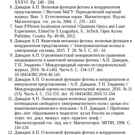
XXXVI. Pp. 248 - 294.
Давыдов А.П. Волновая функция фотона в координатном
представлении // Вестник МаГУ: Периодический научный
журнал. Вып. 5. Естественные науки. Магнитогорск: Изд-во
Магнитогорск. гос. ун-та, 2004. С. 235 - 243.
Saari P.Photon localization revisited //Quantum Optics and Laser
Experiments, Edited by S.Lyagushyn, S., InTech, Open Access
Publisher, Croatia. Pp. 49-66, 2012.
Давыдов А.П. Квантовая механика фотона: волновая функция в
координатном представлении // Электромагнитные волны и
электронные системы, 2015. Т. 20. № 5. С. 43 - 61.
Давыдов А.П. О релятивистской инвариантности уравнения
непрерывности в квантовой механике фотона / А.П. Давыдов,
Т.П. Злыднева // Международный научно-исследовательский
журнал, 2016. № 4 (46). Часть 6. С. 134-137. doi:
10.18454/IRJ.2016.46.145.
Давыдов А.П. О волновой функции фотона в координатном и
импульсном представлениях / А.П. Давыдов, Т.П. Злыднева //
Международный научно-исследовательский журнал, 2016. № 11
(53). Часть 4. С. 152-155. doi: 10.18454/IRJ.2016.53.104.
Давыдов А.П. Линеаризация волновых уравнений для
потенциалов свободного электромагнитного поля с целью его
квантовомеханического описания / А.П. Давыдов // Проблемы
физ.-мат. образования в педагогич. вузах России на соврем.
этапе: тез. докл. межвуз. науч.-практич. конф. /
Магнитогорский гос. пед. ин-т. Магнитогорск: МГПИ, 1996. С.
116-120.
Давыдов А.П. О волновой функции фотона в координатном