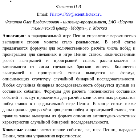
Филатов О.В.
Email:
Filatov1799@scientifictext.ru
Филатов Олег Владимирович - инженер-программист,
ЗАО «Научно
технический центр «Модуль», г. Москва
Аннотация:
в парадоксальной игре Пенни управление вероятностью
выпадения сторон монеты стало реальностью. В этой статье
предлагаются формулы для количественного расчёта числа побед и
проигрышей для сделанных в игре Пенни ставок. Количественный
расчёт выигрышей и проигрышей ставок рассчитывается в
зависимости от числа сделанных бросков монеты. Количества
выигрышей и проигрышей ставки выводятся из формул,
описывающих структуру случайной бинарной последовательности.
Любая случайная бинарная последовательность образуется цугами из
составных событий. Формулы для расчёта численностей составных
событий и их цуг применимы для расчёта количественных результатов
побед ставок в парадоксальной игре Пенни. В конце статьи также
даны правила для расчёта процентов побед и проигрышей ставок, эти
правила также выведены из формул описания амплитудно-частотных
характеристик случайной бинарной последовательности.
Ключевые слова:
элементарное событие, эл, игра Пенни, парадокс
Пенни, техника управления вероятностью.