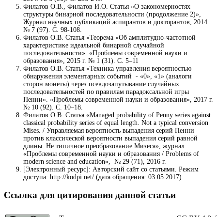
Филатов О.В., Филатов И.О. Статья «О закономерностях
структуры бинарной последовательности (продолжение 2)»,
Журнал научных публикаций аспирантов и докторантов, 2014.
№ 7 (97). С. 98-108.
Филатов О.В. Статья «Теорема «Об амплитудно-частотной
характеристике идеальной бинарной случайной
последовательности». «Проблемы современной науки и
образования», 2015 г. № 1 (31). С. 5–11
Филатов О.В. Статья «Техника управления вероятностью
обнаружения элементарных событий - «0», «1» (аналоги
сторон монеты) через псевдозапутывание случайных
последовательностей по правилам парадоксальной игры
Пенни». «Проблемы современной науки и образования», 2017 г.
№ 10 (92). С. 10–18.
Филатов О.В. Статья «Managed probability of Penny series against
classical probability series of equal length. Not a typical conversion
Mises. / Управляемая вероятность выпадения серий Пенни
против классической вероятности выпадения серий равной
длины. Не типичное преобразование Мизеса», журнал
«Проблемы современной науки и образования / Problems of
modern science and education», № 29 (71), 2016 г.
[Электронный ресурс]: Авторский сайт со статьями. Режим
доступа: http://kodpi.net/ (дата обращения: 03.05.2017).
Ссылка для цитирования данной статьи