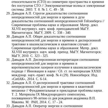
относительности (СТО) из симметрии пространства и времени
без постулатов СТО // Электромагнитные волны и электронные
системы. 2003. Т. 8. № 1. С. 49 - 58.
Давыдов А.П. Строгое доказательство соотношения
неопределенностей для энергии и времени в духе
доказательства соотношений неопределенностей Гейзенберга //
Современные проблемы науки и образования: Матер. докл.
XLVII внутривуз. науч. конф. преподавателей МаГУ.
Магнитогорск: МаГУ, 2009. С. 338 - 340.
Давыдов А.П. Общее доказательство соотношения
неопределенностей для энергии и времени в дисперсионной
трактовке в квазиклассическом и квантовом случаях //
Современные проблемы науки и образования: Матер. докл.
XLVIII внутривуз. науч. конф. препод. МаГУ. Магнитогорск:
МаГУ, 2010. С. 323 - 325.
Давыдов А.П. Дисперсионная интерпретация соотношения
неопределенностей для энергии и времени и
короткоимпульсное лазерное излучение в квазиклассическом
подходе // Инновации в науке / Сб. ст. по материалам XXXII
междунар. науч.-практ. конф. № 4 (29). Новосибирск: Изд.
«СибАК», 2014. С. 6-14.
Давыдов А.П. О дисперсионной трактовке соотношений
неопределенностей для энергии и времени в квантовой
механике // Фундаментальные и прикладные проблемы науки.
Т. 2. Материалы IX Международного симпозиума,
посвященного 90-летию со дня рождения академика В.П.
Макеева. М.: РАН, 2014. С. 17 - 24.
Давыдов А.П. Оператор энергии и соотношение