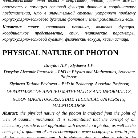
Взаимодействие этой волны с веществом, однако, вполне можно
описывать с помощью волновой функции фотона в координатном
представлении, что в значительной степени устраняет проблему
корпускулярно-волнового дуализма фотонов и электромагнитных волн.
Ключевые слова:
квантовая механика, волновая функция,
координатное представление, спин, планковские параметры,
корпускулярно-волновой дуализм, физический вакуум, квазичастица.
PHYSICAL NATURE OF PHOTON
Davydov A.P., Zlydneva T.P.
Davydov Alexandr Petrovich – PhD in Physics and Mathematics, Associate
Professor;
Zlydneva Tatiana Pavlovna – PhD in Pedagogy, Associate Professor,
DEPARTMENT OF APPLIED MATHEMATICS AND INFORMATICS,
NOSOV MAGNITOGORSK STATE TECHNICAL UNIVERSITY,
MAGNITOGORSK
Abstract:
the physical nature of the photon is analyzed from the point of
view of quantum mechanics. It is substantiated that the concept of an
elementary particle is not applicable with respect to a photon, as well as the
concept of a quantum of an electromagnetic wave occupying a certain part
of the space-time continuum. It is claimed that the photon, within the