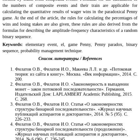
the numbers of composite events and their train are applicable for
calculating the quantitative results of wager wins in the paradoxical Penny
game. At the end of the article, the rules for calculating the percentages of
wins and losing stakes are also given, these rules are also derived from the
formulas for describing the amplitude-frequency characteristics of a random
binary sequence.
Keywords:
elementary event, el, game Penny, Penny paradox, binary
sequence, probability management technique.
Список литературы / References
Филатов О.В., Филатов И.О., Макеева Л.Л. и др. «Потоковая
теория: из сайта в книгу». Москва. «Век информации», 2014. С.
200.
Филатов О.В., Филатов И.О. «Закономерность в выпадении
монет – закон потоковой последовательности». Германия,
Издательский Дом: LAPLAMBERT Academic Publishing, 2015.
С. 268.
Филатов О.В., Филатов И.О. Статья «О закономерностях
структуры бинарной последовательности». «Журнал научных
публикаций аспирантов и докторантов», 2014. № 5 (95). С.
226–233.
Филатов О.В., Филатов И.О. Статья «О закономерностях
структуры бинарной последовательности (продолжение)».
«Журнал научных публикаций аспирантов и докторантов»,
2014. № 6 (96). С. 236-245.