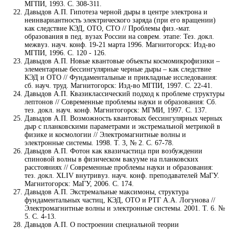
МГПИ, 1993. С. 308-311.
Давыдов А.П. Гипотеза черной дыры в центре электрона и
неинвариантность электрического заряда (при его вращении)
как следствие КЭД, ОТО, СТО // Проблемы физ.-мат.
образования в пед. вузах России на соврем. этапе: Тез. докл.
межвуз. науч. конф. 19-21 марта 1996. Магнитогорск: Изд-во
МГПИ, 1996. С. 120 - 126.
Давыдов А.П. Новые квантовые объекты космомикрофизики –
элементарные бессингулярные черные дыры – как следствие
КЭД и ОТО // Фундаментальные и прикладные исследования:
сб. науч. труд. Магнитогорск: Изд-во МГПИ, 1997. С. 22-41.
Давыдов А.П. Квазиклассический подход к проблеме структуры
лептонов // Современные проблемы науки и образования: Сб.
тез. докл. науч. конф. Магнитогорск: МГМИ, 1997. С. 137.
Давыдов А.П. Возможность квантовых бессингулярных черных
дыр с планковскими параметрами и экстремальной метрикой в
физике и космологии // Электромагнитные волны и
электронные системы. 1998. Т. 3, № 2. С. 67-78.
Давыдов А.П. Фотон как квазичастица при возбуждении
спиновой волны в физическом вакууме на планковских
расстояниях // Современные проблемы науки и образования:
тез. докл. XLIV внутривуз. науч. конф. преподавателей МаГУ.
Магнитогорск: МаГУ, 2006. С. 174.
Давыдов А.П. Экстремальные максимоны, структура
фундаментальных частиц, КЭД, ОТО и РТГ А.А. Логунова //
Электромагнитные волны и электронные системы. 2001. Т. 6. №
5. С. 4-13.
Давыдов А.П. О построении специальной теории