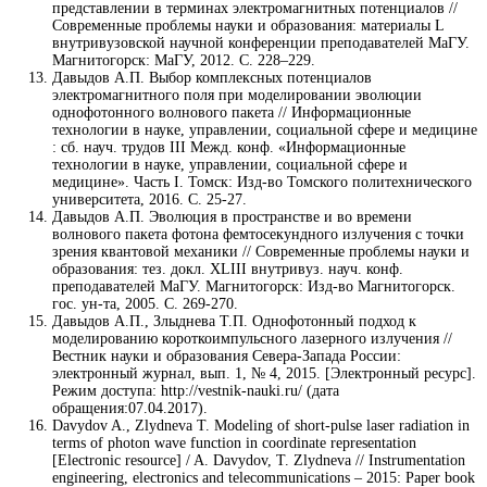
представлении в терминах электромагнитных потенциалов //
Современные проблемы науки и образования: материалы L
внутривузовcкой научной конференции преподавателей МаГУ.
Магнитогорск: МаГУ, 2012. С. 228–229.
Давыдов А.П. Выбор комплексных потенциалов
электромагнитного поля при моделировании эволюции
однофотонного волнового пакета // Информационные
технологии в науке, управлении, социальной сфере и медицине
: сб. науч. трудов III Межд. конф. «Информационные
технологии в науке, управлении, социальной сфере и
медицине». Часть I. Томск: Изд-во Томского политехнического
университета, 2016. С. 25-27.
Давыдов А.П. Эволюция в пространстве и во времени
волнового пакета фотона фемтосекундного излучения с точки
зрения квантовой механики // Современные проблемы науки и
образования: тез. докл. XLIII внутривуз. науч. конф.
преподавателей МаГУ. Магнитогорск: Изд-во Магнитогорск.
гос. ун-та, 2005. С. 269-270.
Давыдов А.П., Злыднева Т.П. Однофотонный подход к
моделированию короткоимпульсного лазерного излучения //
Вестник науки и образования Севера-Запада России:
электронный журнал, вып. 1, № 4, 2015. [Электронный ресурс].
Режим доступа: http://vestnik-nauki.ru/ (дата
обращения:07.04.2017).
Davydov A., Zlydneva T. Modeling of short-pulse laser radiation in
terms of photon wave function in coordinate representation
[Electronic resource] / A. Davydov, T. Zlydneva // Instrumentation
engineering, electronics and telecommunications – 2015: Paper book