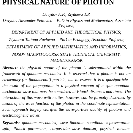
PHYSICAL NATURE OF PHOTON
Davydov A.P., Zlydneva T.P.
Davydov Alexandеr Petrovich – PhD in Physics and Mathematics, Associate
Professor,
DEPARTMENT OF APPLIED AND THEORETICAL PHYSICS;
Zlydneva Tatiana Pavlovna – PhD in Pedagogy, Associate Professor,
DEPARTMENT OF APPLIED MATHEMATICS AND INFORMATICS,
NOSOV MAGNITOGORSK STATE TECHNICAL UNIVERSITY,
MAGNITOGORSK
Abstract:
the physical nature of the photon is substantiated within the
framework of quantum mechanics. It is asserted that a photon is not an
elementary (or fundamental) particle, but in essence it is a quasiparticle -
the result of the propagation in a physical vacuum of a spin quantum-
mechanical wave that must be considered at Planck distances and times. The
interaction of this wave with matter, however, can be formally described by
means of the wave function of the photon in the coordinate representation.
Such approach largely clarifies the wave-particle duality of photons and
electromagnetic waves.
Keywords:
quantum mechanics, wave function, coordinate representation,
spin, Planck parameters, corpuscular-wave dualism, physical vacuum,