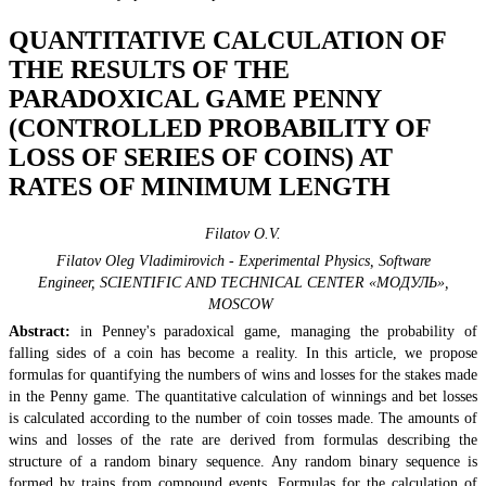
QUANTITATIVE CALCULATION OF
THE RESULTS OF THE
PARADOXICAL GAME PENNY
(CONTROLLED PROBABILITY OF
LOSS OF SERIES OF COINS) AT
RATES OF MINIMUM LENGTH
Filatov O.V.
Filatov Oleg Vladimirovich - Experimental Physics, Software
Engineer,
SCIENTIFIC AND TECHNICAL CENTER «МОДУЛЬ»,
MOSCOW
Abstract:
in Penney's paradoxical game, managing the probability of
falling sides of a coin has become a reality. In this article, we propose
formulas for quantifying the numbers of wins and losses for the stakes made
in the Penny game. The quantitative calculation of winnings and bet losses
is calculated according to the number of coin tosses made. The amounts of
wins and losses of the rate are derived from formulas describing the
structure of a random binary sequence. Any random binary sequence is
formed by trains from compound events. Formulas for the calculation of