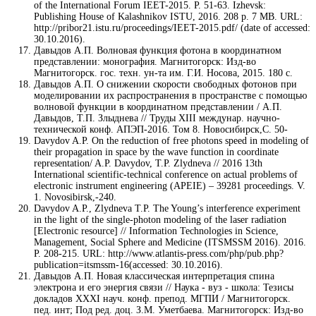
of the International Forum IEET-2015. P. 51-63. Izhevsk:
Publishing House of Kalashnikov ISTU, 2016. 208 p. 7 MB. URL:
http://pribor21.istu.ru/proceedings/IEET-2015.pdf/ (date of accessed:
30.10.2016).
Давыдов А.П. Волновая функция фотона в координатном
представлении: монография. Магнитогорск: Изд-во
Магнитогорск. гос. техн. ун-та им. Г.И. Носова, 2015. 180 с.
Давыдов А.П. О снижении скорости свободных фотонов при
моделировании их распространения в пространстве с помощью
волновой функции в координатном представлении / А.П.
Давыдов, Т.П. Злыднева // Труды XIII междунар. научно-
технической конф. АПЭП-2016. Том 8. Новосибирск,С. 50-
Davydov A.P. On the reduction of free photons speed in modeling of
their propagation in space by the wave function in coordinate
representation/ A.P. Davydov, T.P. Zlydneva // 2016 13th
International scientific-technical conference on actual problems of
electronic instrument engineering (APEIE) – 39281 proceedings. V.
1. Novosibirsk,-240.
Davydov A.P., Zlydneva T.P. The Young’s interference experiment
in the light of the single-photon modeling of the laser radiation
[Electronic resource] // Information Technologies in Science,
Management, Social Sphere and Medicine (ITSMSSM 2016). 2016.
P. 208-215. URL: http://www.atlantis-press.com/php/pub.php?
publication=itsmssm-16(accessed: 30.10.2016).
Давыдов А.П. Новая классическая интерпретация спина
электрона и его энергия связи // Наука - вуз - школа: Тезисы
докладов XXXI науч. конф. препод. МГПИ / Магнитогорск.
пед. инт; Под ред. доц. З.М. Уметбаева. Магнитогорск: Изд-во