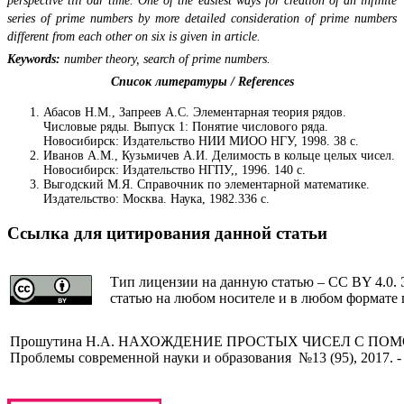
perspective till our time. One of the easiest ways for creation of an infinite
series of prime numbers by more detailed consideration of prime numbers
different from each other on six is given in article.
Keywords:
number theory, search of prime numbers.
Список литературы / References
Абасов Н.М., Запреев А.С. Элементарная теория рядов.
Числовые ряды. Выпуск 1: Понятие числового ряда.
Новосибирск: Издательство НИИ МИОО НГУ, 1998. 38 с.
Иванов А.М., Кузьмичев А.И. Делимость в кольце целых чисел.
Новосибирск: Издательство НГПУ,, 1996. 140 с.
Выгодский М.Я. Справочник по элементарной математике.
Издательство: Москва. Наука, 1982.336 с.
Ссылка для цитирования данной статьи
Тип лицензии на данную статью – CC BY 4.0. 
статью на любом носителе и в любом формате 
Прошутина Н.А.
НАХОЖДЕНИЕ ПРОСТЫХ ЧИСЕЛ С ПОМ
Проблемы современной науки и образования №13 (95), 2017. -