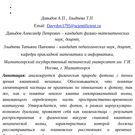
Давыдов А.П., Злыднева Т.П.
Email:
Davydov1795@scientifictext.ru
Давыдов Александр Петрович – кандидат физико-математических
наук, доцент;
Злыднева Татьяна Павловна – кандидат педагогических наук, доцент,
кафедра прикладной математики и информатики,
Магнитогорский государственный технический университет им. Г.И.
Носова, г. Магнитогорск
Аннотация:
анализируется физическая природа фотона с точки
зрения квантовой механики. Обосновывается, что понятие
элементарной частицы не применимо по отношению к фотону, так
же, как и понятие некоего кванта электромагнитной волны,
занимающего определенную часть пространственно-временного
континуума. Утверждается, что фотон, в рамках корпускулярно-
волнового дуализма, проявляет себя как квазичастица – результат
распространения в физическом вакууме спиновой квантово-
механической волны, характеристики которой должны
рассматриваться на планковских расстояниях и временах.