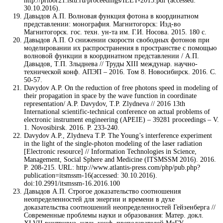
http://pribor21.istu.ru/proceedings/IEET-2015.pdf (accessed:
30.10.2016).
Давыдов А.П. Волновая функция фотона в координатном
представлении: монография. Магнитогорск: Изд-во
Магнитогорск. гос. техн. ун-та им. Г.И. Носова. 2015. 180 с.
Давыдов А.П. О снижении скорости свободных фотонов при
моделировании их распространения в пространстве с помощью
волновой функции в координатном представлении / А.П.
Давыдов, Т.П. Злыднева // Труды XIII междунар. научно-
технической конф. АПЭП – 2016. Том 8. Новосибирск. 2016. С.
50-57.
Davydov A.P. On the reduction of free photons speed in modeling of
their propagation in space by the wave function in coordinate
representation/ A.P. Davydov, T.P. Zlydneva // 2016 13th
International scientific-technical conference on actual problems of
electronic instrument engineering (APEIE) – 39281 proceedings – V.
1. Novosibirsk. 2016. P. 233-240.
Davydov A.P., Zlydneva T.P. The Young’s interference experiment
in the light of the single-photon modeling of the laser radiation
[Electronic resource] // Information Technologies in Science,
Management, Social Sphere and Medicine (ITSMSSM 2016). 2016.
P. 208-215. URL: http://www.atlantis-press.com/php/pub.php?
publication=itsmssm-16(accessed: 30.10.2016).
doi:10.2991/itsmssm-16.2016.100
Давыдов А.П. Строгое доказательство соотношения
неопределенностей для энергии и времени в духе
доказательства соотношений неопределенностей Гейзенберга //
Современные проблемы науки и образования: Матер. докл.