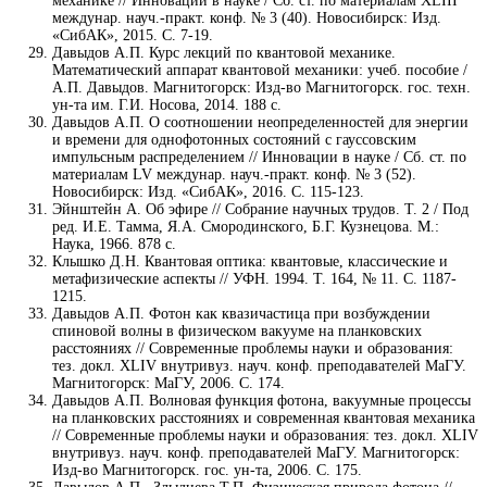
механике // Инновации в науке / Cб. ст. по материалам XLIII
междунар. науч.-практ. конф. № 3 (40). Новосибирск: Изд.
«СибАК», 2015. С. 7-19.
Давыдов А.П. Курс лекций по квантовой механике.
Математический аппарат квантовой механики: учеб. пособие /
А.П. Давыдов. Магнитогорск: Изд-во Магнитогорск. гос. техн.
ун-та им. Г.И. Носова, 2014. 188 с.
Давыдов А.П. О соотношении неопределенностей для энергии
и времени для однофотонных состояний с гауссовским
импульсным распределением // Инновации в науке / Cб. ст. по
материалам LV междунар. науч.-практ. конф. № 3 (52).
Новосибирск: Изд. «СибАК», 2016. С. 115-123.
Эйнштейн А. Об эфире // Собрание научных трудов. Т. 2 / Под
ред. И.Е. Тамма, Я.А. Смородинского, Б.Г. Кузнецова. М.:
Наука, 1966. 878 с.
Клышко Д.Н. Квантовая оптика: квантовые, классические и
метафизические аспекты // УФН. 1994. Т. 164, № 11. С. 1187-
1215.
Давыдов А.П. Фотон как квазичастица при возбуждении
спиновой волны в физическом вакууме на планковских
расстояниях // Современные проблемы науки и образования:
тез. докл. XLIV внутривуз. науч. конф. преподавателей МаГУ.
Магнитогорск: МаГУ, 2006. С. 174.
Давыдов А.П. Волновая функция фотона, вакуумные процессы
на планковских расстояниях и современная квантовая механика
// Современные проблемы науки и образования: тез. докл. XLIV
внутривуз. науч. конф. преподавателей МаГУ. Магнитогорск:
Изд-во Магнитогорск. гос. ун-та, 2006. С. 175.