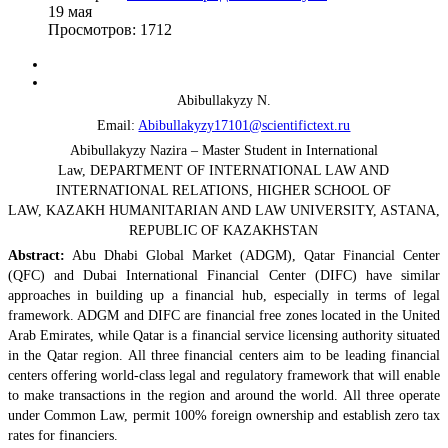
19
мая
Просмотров: 1712
Abibullakyzy N.
Email:
Abibullakyzy17101@scientifictext.ru
Abibullakyzy Nazira – Master Student in International
Law, DEPARTMENT OF INTERNATIONAL LAW AND
INTERNATIONAL RELATIONS, HIGHER SCHOOL OF
LAW, KAZAKH HUMANITARIAN AND LAW UNIVERSITY, ASTANA,
REPUBLIC OF KAZAKHSTAN
Abstract:
Abu Dhabi Global Market (ADGM), Qatar Financial Center
(QFC) and Dubai International Financial Center (DIFC) have similar
approaches in building up a financial hub, especially in terms of legal
framework. ADGM and DIFC are financial free zones located in the United
Arab Emirates, while Qatar is a financial service licensing authority situated
in the Qatar region. All three financial centers aim to be leading financial
centers offering world-class legal and regulatory framework that will enable
to make transactions in the region and around the world. All three operate
under Common Law, permit 100% foreign ownership and establish zero tax
rates for financiers.