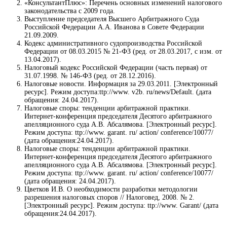
«КонсультантПлюс»: Перечень основных изменений налогового
законодательства с 2009 года.
Выступление председателя Высшего Арбитражного Суда
Российской Федерации А.А. Иванова в Совете Федерации
21.09.2009.
Кодекс административного судопроизводства Российской
Федерации от 08.03.2015 № 21-ФЗ (ред. от 28.03.2017, с изм. от
13.04.2017).
Налоговый кодекс Российской Федерации (часть первая) от
31.07.1998. № 146-ФЗ (ред. от 28.12.2016).
Налоговые новости. Информация за 29.03.2011. [Электронный
ресурс]. Режим доступа:ttp://www. v2b. ru/news/Default. (дата
обращения: 24.04.2017).
Налоговые споры: тенденции арбитражной практики.
Интернет-конференция председателя Десятого арбитражного
апелляционного суда А.В. Абсалямова. [Электронный ресурс].
Режим доступа: ttp://www. garant. ru/ action/ conference/10077/
(дата обращения:24.04.2017).
Налоговые споры: тенденции арбитражной практики.
Интернет-конференция председателя Десятого арбитражного
апелляционного суда А.В. Абсалямова. [Электронный ресурс].
Режим доступа: ttp://www. garant. ru/ action/ conference/10077/
(дата обращения: 24.04.2017).
Цветков И.В. О необходимости разработки методологии
разрешения налоговых споров // Налоговед, 2008. № 2.
[Электронный ресурс]. Режим доступа: ttp://www. Garant/ (дата
обращения:24.04.2017).