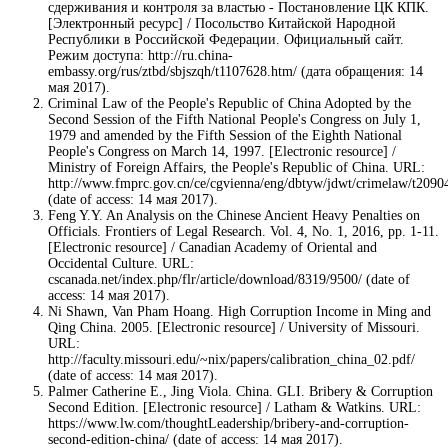
сдерживания и контроля за властью - Постановление ЦК КПК.
[Электронный ресурс] / Посольство Китайской Народной
Республики в Российской Федерации. Официальный сайт.
Режим доступа: http://ru.china-
embassy.org/rus/ztbd/sbjszqh/t1107628.htm/ (дата обращения: 14
мая 2017).
Criminal Law of the People's Republic of China Adopted by the
Second Session of the Fifth National People's Congress on July 1,
1979 and amended by the Fifth Session of the Eighth National
People's Congress on March 14, 1997. [Electronic resource] /
Ministry of Foreign Affairs, the People's Republic of China. URL:
http://www.fmprc.gov.cn/ce/cgvienna/eng/dbtyw/jdwt/crimelaw/t2090
(date of access: 14 мая 2017).
Feng Y.Y. An Analysis on the Chinese Ancient Heavy Penalties on
Officials. Frontiers of Legal Research. Vol. 4, No. 1, 2016, pp. 1-11.
[Electronic resource] / Canadian Academy of Oriental and
Occidental Culture. URL:
cscanada.net/index.php/flr/article/download/8319/9500/ (date of
access: 14 мая 2017).
Ni Shawn, Van Pham Hoang. High Corruption Income in Ming and
Qing China. 2005. [Electronic resource] / University of Missouri.
URL:
http://faculty.missouri.edu/~nix/papers/calibration_china_02.pdf/
(date of access: 14 мая 2017).
Palmer Catherine E., Jing Viola. China. GLI. Bribery & Corruption
Second Edition. [Electronic resource] / Latham & Watkins. URL:
https://www.lw.com/thoughtLeadership/bribery-and-corruption-
second-edition-china/ (date of access: 14 мая 2017).