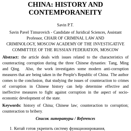
CHINA: HISTORY AND
CONTEMPORANEITY
Savin P.Т.
Savin Pavel Timurovich - Candidate of Juridical Sciences, Assistant
Professor, CHAIR OF CRIMINAL LAW AND
CRIMINOLOGY, MOSCOW ACADEMY OF THE INVESTIGATIVE
COMMITTEE OF THE RUSSIAN FEDERATION, MOSCOW
Abstract:
the article deals with issues related to the characteristics of
counteracting corruption during the three Chinese dynasties: Tang, Ming
and Qing. Also, the work investigates some modern anti-corruption
measures that are being taken in the People's Republic of China. The author
comes to the conclusion, that studying the issues of counteraction to crimes
of corruption in Chinese history can help determine effective and
ineffective measures to fight against corruption in the aspect of socio-
economic development of the state.
Keywords:
history of China; Chinese law; counteraction to corruption;
counteraction to bribery.
Список литературы / References
Китай готов укрепить систему функционирования,