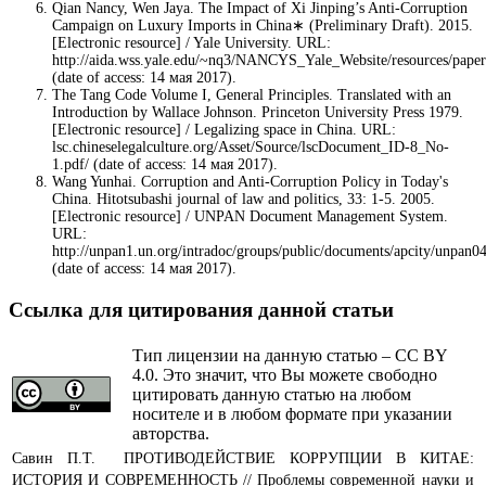
Qian Nancy, Wen Jaya. The Impact of Xi Jinping’s Anti-Corruption
Campaign on Luxury Imports in China∗ (Preliminary Draft). 2015.
[Electronic resource] / Yale University. URL:
http://aida.wss.yale.edu/~nq3/NANCYS_Yale_Website/resources/pap
(date of access: 14 мая 2017).
The Tang Code Volume I, General Principles. Translated with an
Introduction by Wallace Johnson. Princeton University Press 1979.
[Electronic resource] / Legalizing space in China. URL:
lsc.chineselegalculture.org/Asset/Source/lscDocument_ID-8_No-
1.pdf/ (date of access: 14 мая 2017).
Wang Yunhai. Corruption and Anti-Corruption Policy in Today's
China. Hitotsubashi journal of law and politics, 33: 1-5. 2005.
[Electronic resource] / UNPAN Document Management System.
URL:
http://unpan1.un.org/intradoc/groups/public/documents/apcity/unpan0
(date of access: 14 мая 2017).
Ссылка для цитирования данной статьи
Тип лицензии на данную статью – CC BY
4.0. Это значит, что Вы можете свободно
цитировать данную статью на любом
носителе и в любом формате при указании
авторства.
Савин П.Т. ПРОТИВОДЕЙСТВИЕ КОРРУПЦИИ В КИТАЕ:
ИСТОРИЯ И СОВРЕМЕННОСТЬ // Проблемы современной науки и