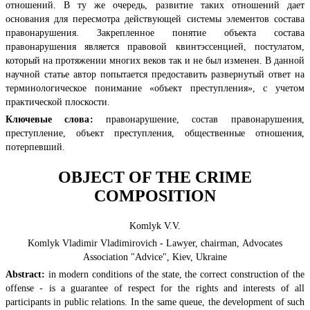
отношений. В ту же очередь, развитие таких отношений дает
основания для пересмотра действующей системы элементов состава
правонарушения. Закрепленное понятие объекта состава
правонарушения является правовой квинтэссенцией, постулатом,
который на протяжении многих веков так и не был изменен. В данной
научной статье автор попытается предоставить развернутый ответ на
терминологическое понимание «объект преступления», с учетом
практической плоскости.
Ключевые слова:
правонарушение, состав правонарушения,
преступление, объект преступления, общественные отношения,
потерпевший.
OBJECT OF THE CRIME
COMPOSITION
Komlyk V.V.
Komlyk Vladimir Vladimirovich - Lawyer, chairman, Advocates
Association "Advice", Kiev, Ukraine
Abstract:
in modern conditions of the state, the correct construction of the
offense - is a guarantee of respect for the rights and interests of all
participants in public relations. In the same queue, the development of such