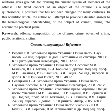
relations gives grounds for revising the current system of elements of the
offense. The fixed concept of an object of the offense is a legal
quintessence, a postulate that has not been changed for many centuries. In
this scientific article, the author will attempt to provide a detailed answer to
the terminological understanding of the "object of crime", taking into
account the practical plane.
Keywords:
offense, composition of the offense, crime, object of crime,
public relations, victim.
Список литературы / Referеnces
Вереша Р.В. Уголовное право Украины: Общая часть. Науч.
пособ. 2-е изд. перераб. и доп. Состоянием на сентябрь 2011 г.
К.: Центр учебной литературы, 2012. 320 с.
Уголовное право Украины: Общая часть: Пособие/ М.И.
Бажанов, Ю.В. Баулин, В.И. Борисов и другие. Под ред. проф.
М.И. Бажанова, В.В. Сташиса, В.Я. Тация. 2-е изд., перероб. и
допол. К.: Юринком Интер, 2005. 480 с.
Селецький С.И. Уголовное право Украины. Общая часть.
Научное пособие. К.: Центр учебной литературы, 2008. 248 с.
Уголовное право Украины: Уголовное право Украины: Общая
часть: Учебник / М.И. Бажанов, Ю.В. Баулин, В.И. Борисов и
др. Под ред. проф. М.И. Бажанова, В.В. Сташиса, В.Я. Тация.
2-е изд. перераб. и допол. К.: Юринком Интер, 2005. 480 с.
Уголовное право Украины: Общая часть: Учебник / Ю.В.
Баулин, В.И. Борисов, Л.М. Кривоченко и др. Под ред. проф.