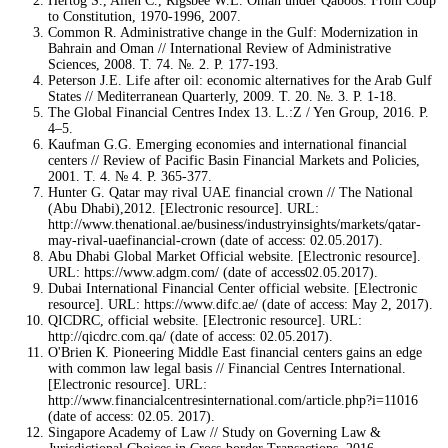
Hertog S., Allen C., Rigsbee W.L. Oman under Qaboos. From Coup
to Constitution, 1970-1996, 2007.
Common R. Administrative change in the Gulf: Modernization in
Bahrain and Oman // International Review of Administrative
Sciences, 2008. Т. 74. №. 2. P. 177-193.
Peterson J.E. Life after oil: economic alternatives for the Arab Gulf
States // Mediterranean Quarterly, 2009. Т. 20. №. 3. P. 1-18.
The Global Financial Centres Index 13. L.:Z / Yen Group, 2016. P.
4–5.
Kaufman G.G. Emerging economies and international financial
centers // Review of Pacific Basin Financial Markets and Policies,
2001. Т. 4. № 4. P. 365-377.
Hunter G. Qatar may rival UAE financial crown // The National
(Abu Dhabi),2012. [Electronic resource]. URL:
http://www.thenational.ae/business/industryinsights/markets/qatar-
may-rival-uaefinancial-crown (date of access: 02.05.2017).
Abu Dhabi Global Market Official website. [Electronic resource].
URL: https://www.adgm.com/ (date of access02.05.2017).
Dubai International Financial Center official website. [Electronic
resource]. URL: https://www.difc.ae/ (date of access: May 2, 2017).
QICDRC, official website. [Electronic resource]. URL:
http://qicdrc.com.qa/ (date of access: 02.05.2017).
O'Brien К. Pioneering Middle East financial centers gains an edge
with common law legal basis // Financial Centres International.
[Electronic resource]. URL:
http://www.financialcentresinternational.com/article.php?i=11016
(date of access: 02.05. 2017).
Singapore Academy of Law // Study on Governing Law &