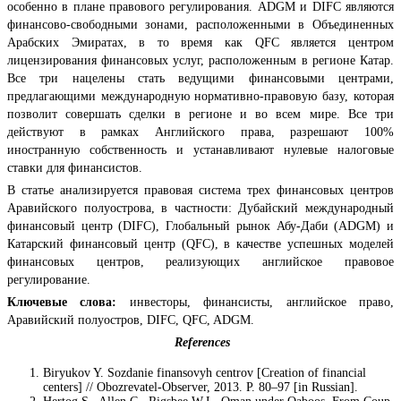
особенно в плане правового регулирования. ADGM и DIFC являются
финансово-свободными зонами, расположенными в Объединенных
Арабских Эмиратах, в то время как QFC является центром
лицензирования финансовых услуг, расположенным в регионе Катар.
Все три нацелены стать ведущими финансовыми центрами,
предлагающими международную нормативно-правовую базу, которая
позволит совершать сделки в регионе и во всем мире. Все три
действуют в рамках Английского права, разрешают 100%
иностранную собственность и устанавливают нулевые налоговые
ставки для финансистов.
В статье анализируется правовая система трех финансовых центров
Аравийского полуострова, в частности: Дубайский международный
финансовый центр (DIFC), Глобальный рынок Абу-Даби (ADGM) и
Катарский финансовый центр (QFC), в качестве успешных моделей
финансовых центров, реализующих английское правовое
регулирование.
Ключевые слова:
инвесторы, финансисты, английское право,
Аравийский полуостров, DIFC, QFC, ADGM.
References
Biryukov Y. Sozdanie finansovyh centrov [Creation of financial
centers] // Obozrevatel-Observer, 2013. P. 80–97 [in Russian].