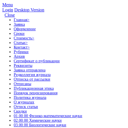
Menu
Login
Desktop Version
Close
Главная
>
Заявка
Оформление
Сроки
Стоимость
>
Статьи
>
Контакт
>
Рубрики
Архив
Сертификат о публикации
Реквизиты
Заявка отправлена
Редколлегия журнала
Отписка от рассылки
Отписаны
Публикационная этика
Порядок рецензирования
Политика журнала
О журналах
Оттиск статьи
Скидки
01.00.00 Физико-математические науки
02.00.00 Химические науки
03.00.00 Биологические науки