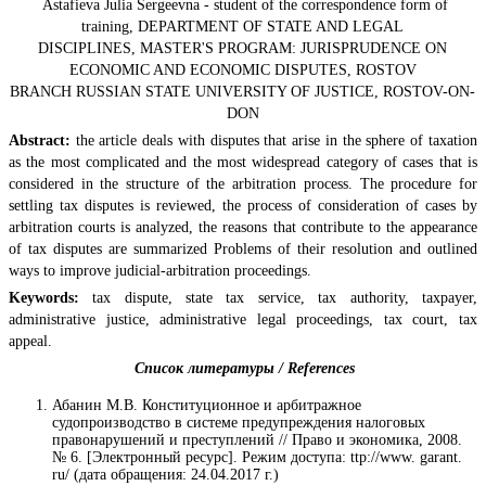
Astafieva Julia Sergeevna - student of the correspondence form of
training, DEPARTMENT OF STATE AND LEGAL
DISCIPLINES, MASTER'S PROGRAM: JURISPRUDENCE ON
ECONOMIC AND ECONOMIC DISPUTES, ROSTOV
BRANCH RUSSIAN STATE UNIVERSITY OF JUSTICE, ROSTOV-ON-
DON
Abstract:
the article deals with disputes that arise in the sphere of taxation
as the most complicated and the most widespread category of cases that is
considered in the structure of the arbitration process. The procedure for
settling tax disputes is reviewed, the process of consideration of cases by
arbitration courts is analyzed, the reasons that contribute to the appearance
of tax disputes are summarized Problems of their resolution and outlined
ways to improve judicial-arbitration proceedings.
Keywords:
tax dispute, state tax service, tax authority, taxpayer,
administrative justice, administrative legal proceedings, tax court, tax
appeal.
Список литературы / References
Абанин М.В. Конституционное и арбитражное
судопроизводство в системе предупреждения налоговых
правонарушений и преступлений // Право и экономика, 2008.
№ 6. [Электронный ресурс]. Режим доступа: ttp://www. garant.
ru/ (дата обращения: 24.04.2017 г.)