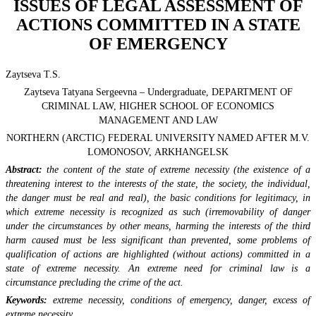
ISSUES OF LEGAL ASSESSMENT OF
ACTIONS COMMITTED IN A STATE
OF EMERGENCY
Zaytseva T.S.
Zaytseva Tatyana Sergeevna – Undergraduate, DEPARTMENT OF
CRIMINAL LAW, HIGHER SCHOOL OF ECONOMICS
MANAGEMENT AND LAW
NORTHERN (ARCTIC) FEDERAL UNIVERSITY NAMED AFTER M.V.
LOMONOSOV, ARKHANGELSK
Abstract:
the content of the state of extreme necessity (the existence of a
threatening interest to the interests of the state, the society, the individual,
the danger must be real and real), the basic conditions for legitimacy, in
which extreme necessity is recognized as such (irremovability of danger
under the circumstances by other means, harming the interests of the third
harm caused must be less significant than prevented, some problems of
qualification of actions are highlighted (without actions) committed in a
state of extreme necessity. An extreme need for criminal law is a
circumstance precluding the crime of the act.
Keywords:
extreme necessity, conditions of emergency, danger, excess of
extreme necessity.