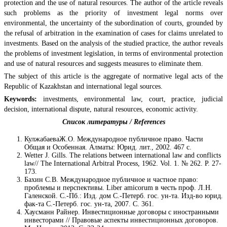
protection and the use of natural resources. The author of the article reveals
such problems as the priority of investment legal norms over
environmental, the uncertainty of the subordination of courts, grounded by
the refusal of arbitration in the examination of cases for claims unrelated to
investments. Based on the analysis of the studied practice, the author reveals
the problems of investment legislation, in terms of environmental protection
and use of natural resources and suggests measures to eliminate them.
The subject of this article is the aggregate of normative legal acts of the
Republic of Kazakhstan and international legal sources.
Keywords:
investments, environmental law, court, practice, judicial
decision, international dispute, natural resources, economic activity.
Список литературы / References
КулжабаеваЖ.О. Международное публичное право. Части
Общая и Особенная. Алматы: Юрид. лит., 2002. 467 с.
Wetter J. Gills. The relations between international law and conflicts
law// The International Arbitral Process, 1962. Vol. 1. № 262. P. 27-
173.
Бахин С.В. Международное публичное и частное право:
проблемы и перспективы. Liber amicorum в честь проф. Л.Н.
Галенской. С.-Пб.: Изд. дом С.-Петерб. гос. ун-та. Изд-во юрид.
фак-та С.-Петерб. гос. ун-та, 2007. С. 361.
Хаусманн Райнер. Инвестиционные договоры с иностранными
инвесторами // Правовые аспекты инвестиционных договоров.