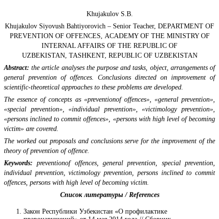
Khujakulov S.B.
Khujakulov Siyovush Bahtiyorovich – Senior Teacher, DEPARTMENT OF
PREVENTION OF OFFENCES, ACADEMY OF THE MINISTRY OF
INTERNAL AFFAIRS OF THE REPUBLIC OF
UZBEKISTAN, TASHKENT, REPUBLIC OF UZBEKISTAN
Abstract:
the article analyses the purpose and tasks, object, arrangements of
general prevention of offences. Conclusions directed on improvement of
scientific-theoretical approaches to these problems are developed.
The essence of concepts as «preventionof offences», «general prevention»,
«special prevention», «individual prevention», «victimology prevention»,
«persons inclined to commit offences», «persons with high level of becoming
victim» are covered.
The worked out proposals and conclusions serve for the improvement of the
theory of prevention of offence.
Keywords:
preventionof offences, general prevention, special prevention,
individual prevention, victimology prevention, persons inclined to commit
offences, persons with high level of becoming victim.
Список литературы / References
Закон Республики Узбекистан «О профилактике