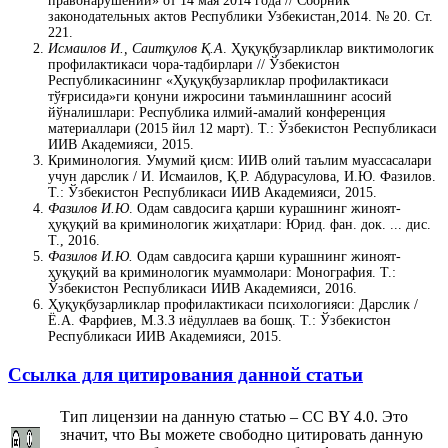
правонарушений» от 14 мая 2014 года // Сборник
законодательных актов Республики Узбекистан,2014. № 20. Ст.
221.
Исмаилов И., Саитқулов Қ.А
. Ҳуқуқбузарликлар виктимологик
профилактикаси чора-тадбирлари // Ўзбекистон
Республикасининг «Ҳуқуқбузарликлар профилактикаси
тўғрисида»ги қонуни ижросини таъминлашнинг асосий
йўналишлари: Республика илмий-амалий конференция
материаллари (2015 йил 12 март). Т.: Ўзбекистон Республикаси
ИИВ Академияси, 2015.
Криминология. Умумий қисм: ИИВ олий таълим муассасалари
учун дарслик / И. Исмаилов, Қ.Р. Абдурасулова, И.Ю. Фазилов.
Т.: Ўзбекистон Республикаси ИИВ Академияси, 2015.
Фазилов И.Ю
. Одам савдосига қарши курашнинг жиноят-
ҳуқуқий ва криминологик жиҳатлари: Юрид. фан. док. ... дис.
Т., 2016.
Фазилов И.Ю.
Одам савдосига қарши курашнинг жиноят-
ҳуқуқий ва криминологик муаммолари: Монография. Т.:
Ўзбекистон Республикаси ИИВ Академияси, 2016.
Ҳуқуқбузарликлар профилактикаси психологияси: Дарслик /
Ё.А. Фарфиев, М.З.З иёдуллаев ва бошқ. Т.: Ўзбекистон
Республикаси ИИВ Академияси, 2015.
Ссылка для цитирования данной статьи
Тип лицензии на данную статью – CC BY 4.0. Это
значит, что Вы можете свободно цитировать данную