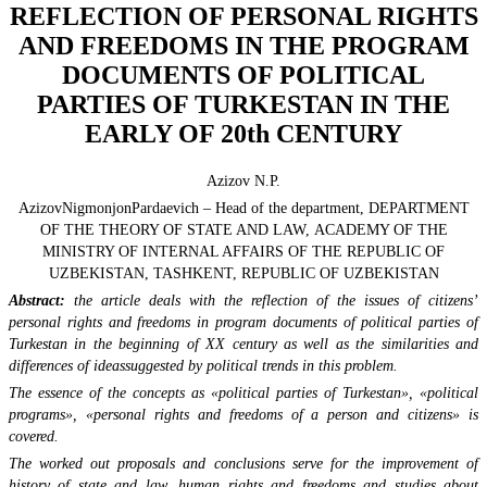
REFLECTION OF PERSONAL RIGHTS
AND FREEDOMS IN THE PROGRAM
DOCUMENTS OF POLITICAL
PARTIES OF TURKESTAN IN THE
EARLY OF 20th CENTURY
Azizov N.P.
AzizovNigmonjonPardaevich – Нead of the department, DEPARTMENT
OF THE THEORY OF STATE AND LAW, ACADEMY OF THE
MINISTRY OF INTERNAL AFFAIRS OF THE REPUBLIC OF
UZBEKISTAN, TASHKENT, REPUBLIC OF UZBEKISTAN
Abstract:
the article deals with the reflection of the issues of citizens’
personal rights and freedoms in program documents of political parties of
Turkestan in the beginning of XX century as well as the similarities and
differences of ideassuggested by political trends in this problem.
The essence of the concepts as «political parties of Turkestan», «political
programs», «personal rights and freedoms of a person and citizens» is
covered.
The worked out proposals and conclusions serve for the improvement of
history of state and law, human rights and freedoms and studies about