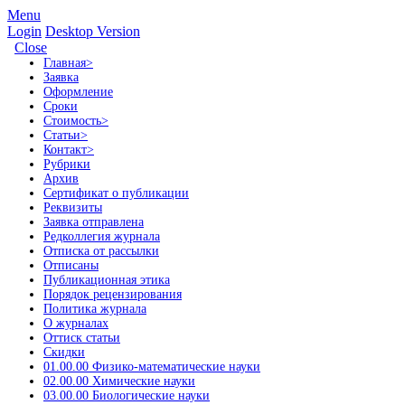
Menu
Login
Desktop Version
Close
Главная
>
Заявка
Оформление
Сроки
Стоимость
>
Статьи
>
Контакт
>
Рубрики
Архив
Сертификат о публикации
Реквизиты
Заявка отправлена
Редколлегия журнала
Отписка от рассылки
Отписаны
Публикационная этика
Порядок рецензирования
Политика журнала
О журналах
Оттиск статьи
Скидки
01.00.00 Физико-математические науки
02.00.00 Химические науки
03.00.00 Биологические науки