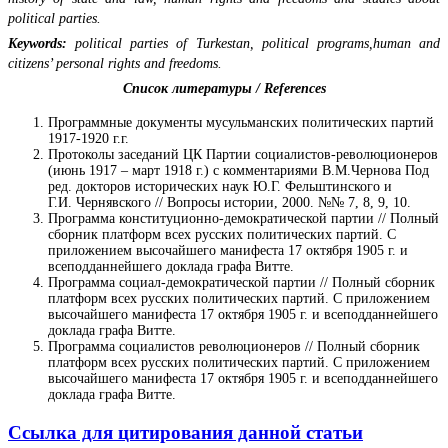
political parties.
Keywords:
political parties of Turkestan, political programs,human and
citizens’ personal rights and freedoms.
Список литературы / References
Программные документы мусульманских политических партий
1917-1920 г.г.
Протоколы заседаний ЦК Партии социалистов-революционеров
(июнь 1917 – март 1918 г.) с комментариями В.М.Чернова Под
ред. докторов исторических наук Ю.Г. Фельштинского и
Г.И. Чернявского // Вопросы истории, 2000. №№ 7, 8, 9, 10.
Программа конституционно-демократической партии // Полный
сборник платформ всех русских политических партий. С
приложением высочайшего манифеста 17 октября 1905 г. и
всеподданнейшего доклада графа Витте.
Программа социал-демократической партии // Полный сборник
платформ всех русских политических партий. С приложением
высочайшего манифеста 17 октября 1905 г. и всеподданнейшего
доклада графа Витте.
Программа социалистов революционеров // Полный сборник
платформ всех русских политических партий. С приложением
высочайшего манифеста 17 октября 1905 г. и всеподданнейшего
доклада графа Витте.
Ссылка для цитирования данной статьи