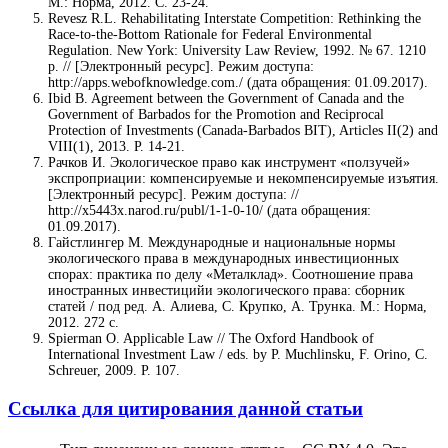
М.: Норма, 2012. С. 23-24.
Revesz R.L. Rehabilitating Interstate Competition: Rethinking the
Race-to-the-Bottom Rationale for Federal Environmental
Regulation. New York: University Law Review, 1992. № 67. 1210
р. // [Электронный ресурс]. Режим доступа:
http://apps.webofknowledge.com./ (дата обращения: 01.09.2017).
Ibid B. Agreement between the Government of Canada and the
Government of Barbados for the Promotion and Reciprocal
Protection of Investments (Canada-Barbados BIT), Articles II(2) and
VIII(1), 2013. Р. 14-21.
Рачков И. Экологическое право как инструмент «ползучей»
экспроприации: компенсируемые и некомпенсируемые изъятия.
[Электронный ресурс]. Режим доступа: //
http://x5443x.narod.ru/publ/1-1-0-10/ (дата обращения:
01.09.2017).
Гайстлингер М. Международные и национальные нормы
экологического права в международных инвестиционных
спорах: практика по делу «Металклад». Соотношение права
иностранных инвестицийи экологического права: сборник
статей / под ред. А. Алиева, С. Крупко, А. Трунка. М.: Норма,
2012. 272 с.
Spierman O. Applicable Law // The Oxford Handbook of
International Investment Law / eds. by P. Muchlinsku, F. Orino, C.
Schreuer, 2009. P. 107.
Ссылка для цитирования данной статьи