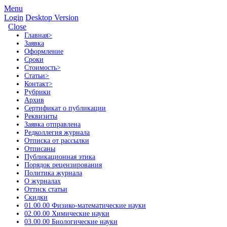
Menu
Login
Desktop Version
Close
Главная
>
Заявка
Оформление
Сроки
Стоимость
>
Статьи
>
Контакт
>
Рубрики
Архив
Сертификат о публикации
Реквизиты
Заявка отправлена
Редколлегия журнала
Отписка от рассылки
Отписаны
Публикационная этика
Порядок рецензирования
Политика журнала
О журналах
Оттиск статьи
Скидки
01.00.00 Физико-математические науки
02.00.00 Химические науки
03.00.00 Биологические науки