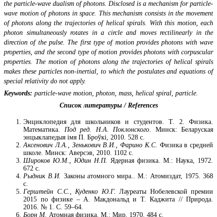
the particle-wave dualism of photons. Disclosed is a mechanism for particle-
wave motion of photons in space. This mechanism consists in the movement
of photons along the trajectories of helical spirals. With this motion, each
photon simultaneously rotates in a circle and moves rectilinearly in the
direction of the pulse. The first type of motion provides photons with wave
properties, and the second type of motion provides photons with corpuscular
properties. The motion of photons along the trajectories of helical spirals
makes these particles non-inertial, to which the postulates and equations of
special relativity do not apply.
Keywords:
particle-wave motion, photon, mass, helical spiral, particle.
Список литературы /
References
Энциклопедия для школьников и студентов. Т. 2. Физика.
Математика.
Под ред. Н.А. Поклонского
. Минск: Беларуская
энцыклапедыя імя П. Броўкі, 2010. 528 с.
Аксенович Л.А., Зенькович В.И., Фарино К.С.
Физика в средней
школе. Минск: Аверсэв, 2010. 1102 с.
Широков Ю.М., Юдин Н.П.
Ядерная физика. М.: Наука, 1972.
672 с.
Рыдник В.И.
Законы атомного мира.. М.: Атомиздат, 1975. 368
с.
Герштейн С.С., Куденко Ю.Г.
Лауреаты Нобелевской премии
2015 по физике – А. Макдональд и Т. Каджита // Природа.
2016. № 1. С. 59–64.
Борн М.
Атомная физика. М.: Мир, 1970. 484 с.