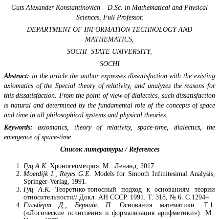
Guts Alexander Konstantinovich –
D.Sc. in Mathematical and Physical
Sciences, Full Professor,
DEPARTMENT OF INFORMATION TECHNOLOGY AND
MATHEMATICS,
SOCHI STATE UNIVERSITY,
SOCHI
Abstract:
in t
he
article the author expresses dissatisfaction with the existing
axiomatics of the Special theory of relativity, and analyzes the reasons for
this dissatisfaction. From the point of view of dialectics, such dissatisfaction
is natural and determined by the fundamental role of the concepts of space
and time in all philosophical systems and physical theories.
Keywords:
axiomatics,
theory of relativity, space-time, dialectics, the
emergence of space-time.
Список литературы /
References
Гуц А.К.
Хроногеометрия. М.: Ленанд, 2017.
Moerdijk I., Reyes G.E.
Models for Smooth Infinitesimal Analysis,
Springer-Verlag, 1991.
Гуц А.К.
Теоретико-топосный подход к основаниям теории
относительности// Докл. АН СССР. 1991. Т. 318, № 6. С.1294–
Гильберт Д., Бернайс П.
Основания математики. Т.1.
(«Логические исчисления и формализация арифметики»). М.: