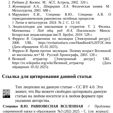
Радзини Д.
Космос. М.: АСТ, Астрель, 2002. 320 с.
Жуховицкий А.А., Шварцман Л.А.
Физическая химия. М.:
Металлургия, 2001. 688 с.
Марукович Е.И., Стеценко В.Ю., Стеценко А.В. О
термодинамическом равновесии литейных процессов
// Литье и металлургия. 2024. № 2. С. 12–14.
Энциклопедия для школьников и студентов. Т. 2. Физика.
Математика /
Под общ. ред. Н.А. Поклонского
. Минск:
Беларуская энцыклапедыя імя П. Броўкі, 2010. 528 с.
Феррелл В.
Справочник по эволюции [Электронный ресурс].
2006. URL: https://evolutionfacts.com/Handbook%20TOC.htm
(Дата обращения: 05.02.2025).
Феррелл В.
Время против эволюции. Почему возраст Вселенной
не миллионы лет? М.: Русскiй Хронографъ, 2003. 128 с.
Великий аттрактор [Электронный ресурс]. URL:
https://ru.wikipedia.org/wiki/Великий_аттрактор (Дата
обращения: 05.02.2025).
Ссылка для цитирования данной статьи
Тип лицензии на данную статью – CC BY 4.0. Это
значит, что Вы можете свободно цитировать данную
статью на любом носителе и в любом формате при
указании авторства.
Стеценко В.Ю. РАВНОВЕСНАЯ ВСЕЛЕННАЯ
// Проблемы
современной науки и образования №3 (202) 2025. - С. {см. журнал}.