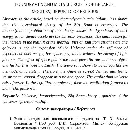
FOUNDRYMEN AND METALLURGISTS OF BELARUS,
MOGILEV, REPUBLIC OF BELARUS
Abstract:
in the article, based on thermodynamic calculations, it is shown
that the cosmological theory of the Big Bang is erroneous. The
thermodynamic prohibition of this theory makes the hypothesis of dark
energy, which should accelerate the universe, erroneous. The main reason for
the increase in the redshift of the spectral lines of light from distant stars and
galaxies is not the expansion of the Universe under the influence of
hypothetical dark energy, but space gas, which reduces the energy of light
photons. The effect of space gas is the more powerful the luminous object
and further it is from the Earth. The universe is shown to be an equilibrium
thermodynamic system. Therefore, the Universe cannot disintegrate, losing
its structure, cannot disappear in time and space. The equilibrium universe
exists forever. In the equilibrium universe, there are equilibrium formations
and cyclic processes.
Keywords:
Universe, thermodynamics, Big Bang theory, expansion of the
Universe, spectrum redshift.
Список литературы / References
Энциклопедия для школьников и студентов. Т. 3. Земля.
Вселенная /
Под ред. В.И. Стражева
. Минск: Беларуская
энцыклапедыя імя П. Броўкі, 2011. 440 с.