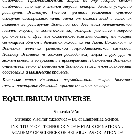
ошибочной. Термодинамический запрет на эту теорию делает
ошибочной гипотезу о темной энергии, которая должна ускоренно
расширять Вселенную. Главной причиной увеличения красного
смещения спектральных линий света от далеких звезд и галактик
является не расширение Вселенной под действием гипотетической
темной энергии, а космический газ, который уменьшает энергию
фотонов света. Действие космического газа тем больше, чем мощнее
светящийся объект и дальше он находится от Земли. Показано, что
Вселенная является равновесной термодинамической системой.
Поэтому Вселенная не может распадаться, теряя структуру, не
может исчезать во времени и в пространстве. Равновесная Вселенная
существует вечно. В равновесной Вселенной существуют равновесные
образования и циклические процессы.
Ключевые слова:
Вселенная, термодинамика, теория Большого
взрыва, расширение Вселенной, красное смещение спектра.
EQUILIBRIUM UNIVERSE
Stetsenko V.Yu.
Stetsenko Vladimir Yuzefovich – Dr. of Engineering Science,
INSTITUTE OF TECHNOLOGY OF METALS OF NATIONAL
ACADEMY OF SCIENCES OF BELARUS, ASSOCIATION OF