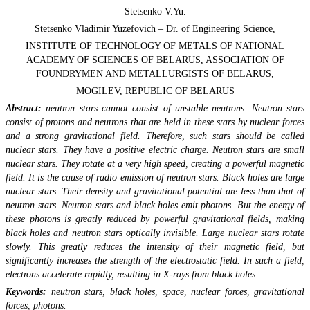
Stetsenko V.Yu.
Stetsenko Vladimir Yuzefovich – Dr. of Engineering Science,
INSTITUTE OF TECHNOLOGY OF METALS OF NATIONAL
ACADEMY OF SCIENCES OF BELARUS, ASSOCIATION OF
FOUNDRYMEN AND METALLURGISTS OF BELARUS,
MOGILEV, REPUBLIC OF BELARUS
Abstract:
neutron stars cannot consist of unstable neutrons. Neutron stars
consist of protons and neutrons that are held in these stars by nuclear forces
and a strong gravitational field. Therefore, such stars should be called
nuclear stars. They have a positive electric charge. Neutron stars are small
nuclear stars. They rotate at a very high speed, creating a powerful magnetic
field. It is the cause of radio emission of neutron stars. Black holes are large
nuclear stars. Their density and gravitational potential are less than that of
neutron stars. Neutron stars and black holes emit photons. But the energy of
these photons is greatly reduced by powerful gravitational fields, making
black holes and neutron stars optically invisible. Large nuclear stars rotate
slowly. This greatly reduces the intensity of their magnetic field, but
significantly increases the strength of the electrostatic field. In such a field,
electrons accelerate rapidly, resulting in X-rays from black holes.
Keywords:
neutron stars, black holes, space, nuclear forces, gravitational
forces, photons.