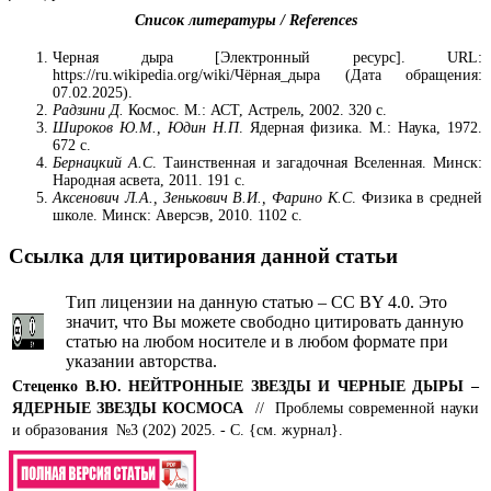
Список литературы / References
Черная дыра [Электронный ресурс]. URL:
https://ru.wikipedia.org/wiki/Чёрная_дыра (Дата обращения:
07.02.2025).
Радзини Д.
Космос. М.: АСТ, Астрель, 2002. 320 с.
Широков Ю.М., Юдин Н.П
. Ядерная физика. М.: Наука, 1972.
672 с.
Бернацкий А.С
. Таинственная и загадочная Вселенная. Минск:
Народная асвета, 2011. 191 с.
Аксенович Л.А., Зенькович В.И., Фарино К.С
. Физика в средней
школе. Минск: Аверсэв, 2010. 1102 с.
Ссылка для цитирования данной статьи
Тип лицензии на данную статью – CC BY 4.0. Это
значит, что Вы можете свободно цитировать данную
статью на любом носителе и в любом формате при
указании авторства.
Стеценко В.Ю.
НЕЙТРОННЫЕ ЗВЕЗДЫ И ЧЕРНЫЕ ДЫРЫ –
ЯДЕРНЫЕ ЗВЕЗДЫ КОСМОСА
// Проблемы современной науки
и образования №3 (202) 2025. - С. {см. журнал}.