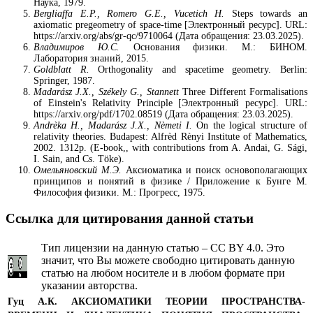
Наука, 1979.
Bergliaffa
E.P.,
Romero G.E.,
Vucetich
H.
Steps towards an
axiomatic pregeometry of space-time [Электронный ресурс]. URL:
https://arxiv.org/abs/gr-qc/9710064 (Дата обращения: 23.03.2025).
Владимиров
Ю
.
С
.
Основания физики. М.: БИНОМ.
Лаборатория знаний, 2015.
Goldblatt R.
Orthogonality and spacetime geometry. Berlin:
Springer, 1987.
Madarász J.X., Székely G., Stannett
Three Different Formalisations
of Einstein's Relativity Principle [Электронный ресурс]. URL:
https://arxiv.org/pdf/1702.08519 (Дата обращения: 23.03.2025).
Andrèka H., Madarász J.X., Nèmeti I.
On the logical structure of
relativity theories. Budapest: Alfrèd Rènyi Institute of Mathematics,
2002. 1312p. (E-book,, with contributions from A. Andai, G. Sági,
I. Sain, and Cs. Töke).
Омельяновский М.Э.
Аксиоматика и поиск основополагающих
принципов и понятий в физике / Приложение к Бунге М.
Философия физики. М.: Прогресс, 1975.
Ссылка для цитирования данной статьи
Тип лицензии на данную статью – CC BY 4.0. Это
значит, что Вы можете свободно цитировать данную
статью на любом носителе и в любом формате при
указании авторства.
Гуц А.К.
АКСИОМАТИКИ ТЕОРИИ ПРОСТРАНСТВА-