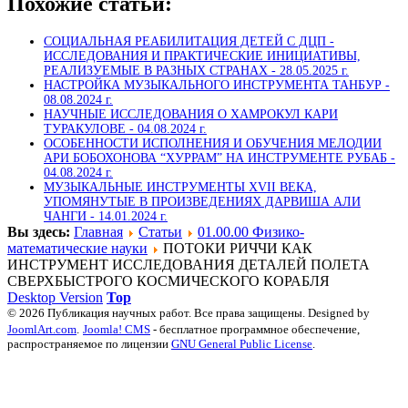
Похожие статьи:
СОЦИАЛЬНАЯ РЕАБИЛИТАЦИЯ ДЕТЕЙ С ДЦП -
ИССЛЕДОВАНИЯ И ПРАКТИЧЕСКИЕ ИНИЦИАТИВЫ,
РЕАЛИЗУЕМЫЕ В РАЗНЫХ СТРАНАХ -
28.05.2025 г.
НАСТРОЙКА МУЗЫКАЛЬНОГО ИНСТРУМЕНТА ТАНБУР -
08.08.2024 г.
НАУЧНЫЕ ИССЛЕДОВАНИЯ О ХАМРОКУЛ КАРИ
ТУРАКУЛОВЕ -
04.08.2024 г.
ОСОБЕННОСТИ ИСПОЛНЕНИЯ И ОБУЧЕНИЯ МЕЛОДИИ
АРИ БОБОХОНОВА “ХУРРАМ” НА ИНСТРУМЕНТЕ РУБАБ -
04.08.2024 г.
МУЗЫКАЛЬНЫЕ ИНСТРУМЕНТЫ XVII ВЕКА,
УПОМЯНУТЫЕ В ПРОИЗВЕДЕНИЯХ ДАРВИША АЛИ
ЧАНГИ -
14.01.2024 г.
Вы здесь:
Главная
Статьи
01.00.00 Физико-
математические науки
ПОТОКИ РИЧЧИ КАК
ИНСТРУМЕНТ ИССЛЕДОВАНИЯ ДЕТАЛЕЙ ПОЛЕТА
СВЕРХБЫСТРОГО КОСМИЧЕСКОГО КОРАБЛЯ
Desktop Version
Top
© 2026 Публикация научных работ. Все права защищены. Designed by
JoomlArt.com
.
Joomla! CMS
- бесплатное программное обеспечение,
распространяемое по лицензии
GNU General Public License
.