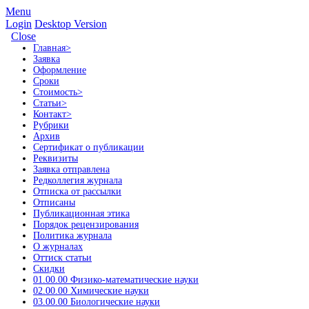
Menu
Login
Desktop Version
Close
Главная
>
Заявка
Оформление
Сроки
Стоимость
>
Статьи
>
Контакт
>
Рубрики
Архив
Сертификат о публикации
Реквизиты
Заявка отправлена
Редколлегия журнала
Отписка от рассылки
Отписаны
Публикационная этика
Порядок рецензирования
Политика журнала
О журналах
Оттиск статьи
Скидки
01.00.00 Физико-математические науки
02.00.00 Химические науки
03.00.00 Биологические науки