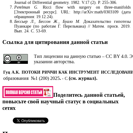
Journal of Differential geometry. 1982. V.17 (2). P. 255-306.
Perelman G.
Ricci flow with surgery on three-manifolds
[Электронный ресурс]. URL: http://arXiv:math/0303109 (дата
обращения: 19.12.24).
Бессьер Л., Бессон Ж., Буало М.
Доказательство гипотезы
Пуанкаре (по работам Г. Перельмана) // Матем. просв. 2019.
Вып. 24. C. 53-69.
Ссылка для цитирования данной статьи
Тип лицензии на данную статью – CC BY 4.0. Э
указании авторства.
Гуц А.К.
ПОТОКИ РИЧЧИ КАК ИНСТРУМЕНТ ИССЛЕДОВАН
образования №1 (200) 2025
.
{см. журнал}
.
- С.
Поделитесь данной статьей,
повысьте свой научный статус в социальных
сетях