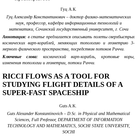
Гуц А.К.
Гуц Александр Константинович – доктор физико-математических
наук, профессор,
кафедра информационных технологий и
математики,
Сочинский государственный университет,
г. Сочи
Аннотация:
в статье предлагается
опи
сывать
полет
ы
сверхбыстрых
космических варп-кораблей, меняющих
топологию
и геометрию 3-
мерного физического
пространства,
посредством потоков Риччи
.
Ключевые слова:
космический варп-корабль, кротовые норы,
изменения топологии и геометрии, потоки Риччи.
RICCI FLOWS AS A TOOL FOR
STUDYING FLIGHT DETAILS OF A
SUPER-FAST SPACESHIP
Guts A.K.
Guts Alexander Konstantinovich –
D.Sc.
in
Physical and Mathematical
Sciences
,
Full Professor,
DEPARTMENT OF INFORMATION
TECHNOLOGY AND MATHEMATICS,
SOCHI STATE UNIVERSITY,
SOCHI