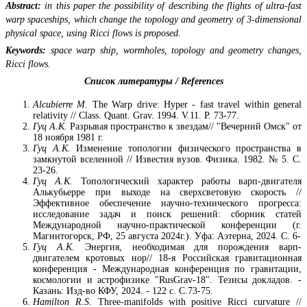
Abstract:
in this paper the possibility of describing the flights of ultra-fast
warp spaceships, which change the topology and geometry of 3-dimensional
physical space, using Ricci flows is proposed.
Keywords:
space warp ship, wormholes, topology and geometry changes,
Ricci flows.
Список литературы /
References
Alcubierre M.
The Warp drive: Hyper - fast travel within general
relativity // Class. Quant. Grav. 1994. V.11. P. 73-77.
Гуц А.К.
Разрывая пространство к звездам// "Вечерний Омск" от
18 ноября 1981 г.
Гуц А.К.
Изменение топологии физического пространства в
замкнутой вселенной // Известия вузов. Физика. 1982. № 5. C.
23-26.
Гуц А.К.
Топологический характер работы варп-двигателя
Алькубьерре при выходе на сверхсветовую скорость //
Эффективное обеспечение научно-технического прогресса:
исследование задач и поиск решений: сборник статей
Международной научно-практической конференции (г.
Магнитогорск, РФ, 25 августа 2024г.). Уфа: Аэтерна, 2024. C. 6-
Гуц А.К.
Энергия, необходимая для порождения варп-
двигателем кротовых нор// 18-я Российская гравитационная
конференция - Международная конференция по гравитации,
космологии и астрофизике "RusGrav-18". Тезисы докладов. -
Казань: Изд-во КФУ, 2024. - 122 c. С.73-75.
Hamilton R.S.
Three-manifolds with positive Ricci curvature //