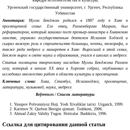
кафедра исполнительства и культуры,
Ургенчский государственный университет, г. Ургенч, Республика
Узбекистан
Аннотация:
Мулла Бекджан родился в 1887 году в Хиве в
просвещенной семье. Его отец, Рахмонберган Махрам, был
реформатором, который занимал пост премьер-министра в Хивинском
ханстве, управлял государственным деятелем Исламом Ходжей и
сыграл важную роль в строительстве больницы, почты, телеграфа, а
также ряда медресе и минаретов в Хиве. Выросший в этой семье,
Бекжон вырос в свете науки и образования, учился в школах и медресе.
Статья посвящена творческому наследию Муллы Бекджона Рахмон
оглу, который в начале ХХ века в Хорезме собрал, опубликовал и
исследовал множество работ в области культуры и просвещения.
Ключевые слова
:
Хива, Стамбул, Исламходжа, просвещение,
литература, музыковед, наука, медресе.
References / Список литературы
Yusupov Polvonniyoz Hoji. Yosh Xivaliklar tarixi. Urganch, 1999.
Karimov N. Qurbon Beregin qismati. Toshkent, 2006.
Ahmad Zakiy Validiy Tugon. Hotiralar. Bashkiria, 1996.
Ссылка для цитирования данной статьи