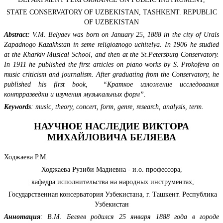
STATE CONSERVATORY OF UZBEKISTAN, TASHKENT. REPUBLIC
OF UZBEKISTAN
Abstract:
V.M. Belyaev was born on January 25, 1888 in the city of Urals
Zapadnogo Kazakhstan in seme religioznogo uchitelya. In 1906 he studied
at the Kharkiv Musical School, and then at the St.Petersburg Conservatory.
In 1911 he published the first articles on piano works by S. Prokofeva on
music criticism and journalism. After graduating from the Conservatory, he
published his first book, “Краткое изложение исследования
контрразведки и изучения музыкальных форм”.
Keywords
:
music, theory, concert, form, genre, research, analysis, term.
НАУЧНОЕ НАСЛЕДИЕ ВИКТОРА
МИХАЙЛОВИЧА БЕЛЯЕВА
Ходжаева Р.М.
Ходжаева Рузиби Мадиевна - и.о. профессора,
кафедра исполнительства на народных инструментах,
Государственная консерватория Узбекистана, г. Ташкент. Республика
Узбекистан
Аннотация
:
В.М. Беляев родился 25 января 1888 года в городе