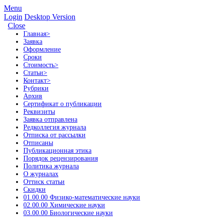
Menu
Login
Desktop Version
Close
Главная
>
Заявка
Оформление
Сроки
Стоимость
>
Статьи
>
Контакт
>
Рубрики
Архив
Сертификат о публикации
Реквизиты
Заявка отправлена
Редколлегия журнала
Отписка от рассылки
Отписаны
Публикационная этика
Порядок рецензирования
Политика журнала
О журналах
Оттиск статьи
Скидки
01.00.00 Физико-математические науки
02.00.00 Химические науки
03.00.00 Биологические науки