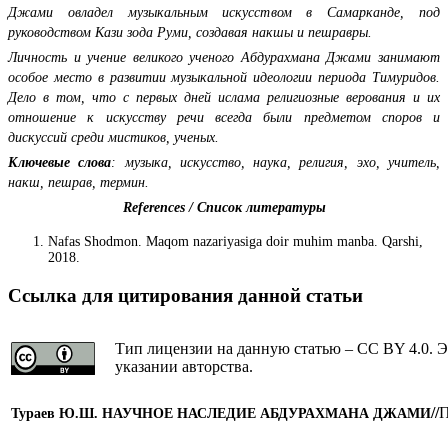
Джами овладел музыкальным искусством в Самарканде, под
руководством Кази зода Руми, создавая накшы и пешравры.
Личность и учение великого ученого Абдурахмана Джами занимают
особое место в развитии музыкальной идеологии периода Тимуридов.
Дело в том, что с первых дней ислама религиозные верования и их
отношение к искусству речи всегда были предметом споров и
дискуссий среди мистиков, ученых.
Ключевые слова
:
музыка, искусство, наука, религия, эхо, учитель,
накш, пешрав, термин.
References / Список литературы
Nafas Shodmon. Maqom nazariyasiga doir muhim manba. Qarshi,
2018.
Ссылка для цитирования данной статьи
Тип лицензии на данную статью – CC BY 4.0. Э
указании авторства.
//
П
Тураев Ю.Ш. НАУЧНОЕ НАСЛЕДИЕ АБДУРАХМАНА ДЖАМИ