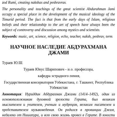
zod Rumi, creating nakshas and peshravras.
The personality and teachings of the great scientist Abdurahman Jami
occupy a special place in the development of the musical ideology of the
Timurid period. The fact is that from the early days of Islam, religious
beliefs and their relationship to the art of speech have always been the
subject of controversy and discussion among mystics and scientists.
Keywords
:
music, art, science, religion, echo, teacher, naksh, peshrav, term.
НАУЧНОЕ НАСЛЕДИЕ АБДУРАХМАНА
ДЖАМИ
Тураев Ю.Ш.
Тураев Юнус Шарипович - и.о. профессора,
кафедра эстрадного пения,
Государственная консерватория Узбекистана, г. Ташкент, Республика
Узбекистан
Аннотация
:
Нуриддин Абдурахман Джами (1414–1492), один из
основоположником духовной зрелости Герата, был великим
мыслителем и учителем, ученым и мудрецом, великим писателем и
представителем музыковедения. Он родился в провинции Джам,
недалеко от Нишапура, и всю свою жизнь провел в Герате. В юности