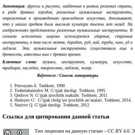
Аннотация
: фрески и рисунки, найденные в разных регионах страны,
в ряде древних городов, различные музыкальные инструменты,
отраженные в произведениях прикладного искусства, доказывают,
что у наших предков была высокая культура тысячи лет назад. На
изображениях представлены различные музыкальные инструменты. В
сольном исполнении широко используются ударные, струнные
инструменты, в том числе лютня, барабан, руд, най, труба, чанг, уд и
гиджак. Эти музыкальные инструменты существовали еще в
древности, известны нам с древних времен.
Ключевые слова
:
музыка, инструмент, культура, искусство,
традиция, наследие, творчество, гиджак, жанр.
References / Список литературы
Petrosyans A. Tashkent, 1990.
Toshmuhamedov M. G‘ijjak darsligi. Toshkent, 1995.
Qodirov N. G‘ijjak ijrochilik maktabi. Toshkent, 2011.
Hudoyev G‘. G‘ijjak cholg‘usi ijrochilik an’analari. Toshkent, 2014.
Nazirov Q. G‘ijjak darsligi. Toshkent, 2012.
Ссылка для цитирования данной статьи
Тип лицензии на данную статью – CC BY 4.0. Э