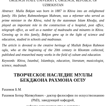
URGENCH STATE UNIVERSITY, URGENCH, REPUBLIC OF
UZBEKISTAN
Abstract:
Mulla Bekjan was born in 1887 in Khiva into an enlightened
family. His father, Rahmonbergan Mahram, was a reformer who served as
prime minister in the Khiva, ruled by the statesman Islam Khodja, and
played an important role in the construction of a hospital, post office,
telegraph office, as well as a number of madrasahs and minarets in Khiva.
Growing up in this family, Bekjon grew up in the light of science and
education, studied in schools and madrassas.
The article is devoted to the creative heritage of Mullah Bekjon Rahmon
oglu, who at the beginning of the 20th century in Khorezm collected,
published and researched many works in the field of culture and education.
Keywords
: Khiva, Istanbul, Islamhoja, education, literature, musicologist,
science, madrasah.
ТВОРЧЕСКОЕ НАСЛЕДИЕ МУЛЛЫ
БЕКДЖОНА РАХМОНА ОГЛУ
Рахимов Б.М.
Рахимов Ботир Матякубович - доктор философии по искусствознанию
(PhD), заведующий кафедрой,