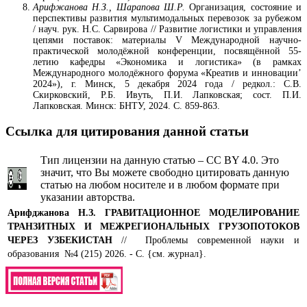
Арифжанова Н.З., Шарапова Ш.Р.
Организация, состояние и
перспективы развития мультимодальных перевозок за рубежом
/ науч. рук. Н.С. Сарвирова // Развитие логистики и управления
цепями поставок: материалы V Международной научно-
практической молодёжной конференции, посвящённой 55-
летию кафедры «Экономика и логистика» (в рамках
Международного молодёжного форума «Креатив и инновации’
2024»), г. Минск, 5 декабря 2024 года / редкол.: С.В.
Скирковский, Р.Б. Ивуть, П.И. Лапковская; сост. П.И.
Лапковская. Минск: БНТУ, 2024. С. 859-863.
Ссылка для цитирования данной статьи
Тип лицензии на данную статью – CC BY 4.0. Это
значит, что Вы можете свободно цитировать данную
статью на любом носителе и в любом формате при
указании авторства.
Арифджанова Н.З.
ГРАВИТАЦИОННОЕ МОДЕЛИРОВАНИЕ
ТРАНЗИТНЫХ И МЕЖРЕГИОНАЛЬНЫХ ГРУЗОПОТОКОВ
ЧЕРЕЗ УЗБЕКИСТАН
// Проблемы современной науки и
образования №4 (215) 2026. - С. {см. журнал}.