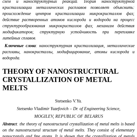
схем и наноструктурных реакций. Теория наноструктурной
кристаллизации металлических расплавов позволяет объяснить:
происхождение центров кристаллизации микрокристаллов фаз;
действие растворенных атомов кислорода и водорода на процесс
структурообразования микрокристаллов фаз; механизм действия
модификаторов; структурную устойчивость при переплавке
литейных сплавов.
Ключевые слова
: наноструктурная кристаллизация, металлические
расплавы, нанокристаллы, модифицирование, атомы кислорода и
водорода.
THEORY OF NANOSTRUCTURAL
CRYSTALLIZATION OF METAL
MELTS
Stetsenko V.Yu.
Stetsenko Vladimir Yuzefovich – Dr. of Engineering Science,
MOGILEV, REPUBLIC OF BELARUS
Abstract
: the theory of nanostructural crystallization of metal melts is based
on the nanostructural structure of metal melts. They consist of elementary
nanocrystals and free atoms. It is shown that the crystallization of metals