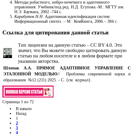
Методы робастного, нейро-нечеткого и адаптивного
управления: Учебник/под ред. Н.Д. Егупова.-М.: МГТУ им.
Н.Э. Баумана, 2002.-744 с.
Карабутов Н.Н.
Адаптивная идентификация систем:
Информационный синтез. – М.: КомКнига, 2006.– 384 с.
Ссылка для цитирования данной статьи
Тип лицензии на данную статью – CC BY 4.0. Это
значит, что Вы можете свободно цитировать данную
статью на любом носителе и в любом формате при
указании авторства.
Шлопак А.А.
ПРЯМОЕ АДАПТИВНОЕ УПРАВЛЕНИЕ С
ЭТАЛОННОЙ МОДЕЛЬЮ
// Проблемы современной науки и
образования №12 (211) 2025. - С. {см. журнал}.
Страница 1 из 72
В начало
Назад
1
2
3
4