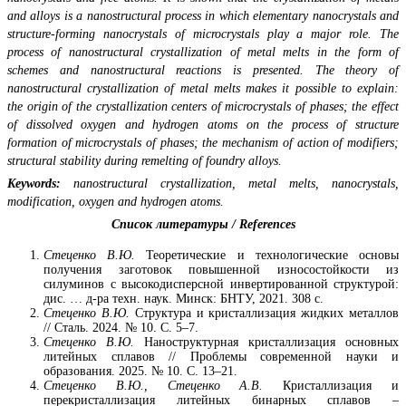
and alloys is a nanostructural process in which elementary nanocrystals and
structure-forming nanocrystals of microcrystals play a major role. The
process of nanostructural crystallization of metal melts in the form of
schemes and nanostructural reactions is presented. The theory of
nanostructural crystallization of metal melts makes it possible to explain:
the origin of the crystallization centers of microcrystals of phases; the effect
of dissolved oxygen and hydrogen atoms on the process of structure
formation of microcrystals of phases; the mechanism of action of modifiers;
structural stability during remelting of foundry alloys.
Keywords:
nanostructural crystallization, metal melts, nanocrystals,
modification, oxygen and hydrogen atoms.
Список литературы / References
Стеценко В.Ю.
Теоретические и технологические основы
получения заготовок повышенной износостойкости из
силуминов с высокодисперсной инвертированной структурой:
дис. … д-ра техн. наук. Минск: БНТУ, 2021. 308 с.
Стеценко В.Ю.
Структура и кристаллизация жидких металлов
// Сталь. 2024. № 10. С. 5–7.
Стеценко В.Ю.
Наноструктурная кристаллизация основных
литейных сплавов // Проблемы современной науки и
образования. 2025. № 10. С. 13–21.
Стеценко В.Ю., Стеценко А.В.
Кристаллизация и
перекристаллизация литейных бинарных сплавов –