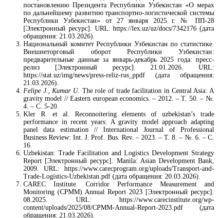
постановлению Президента Республики Узбекистан «О мерах
по дальнейшему развитию транспортно-логистической системы
Республики Узбекистан» от 27 января 2025 г. № ПП-28
[Электронный ресурс]. URL: https://lex.uz/uz/docs/7342176 (дата
обращения: 21.03.2026).
Национальный комитет Республики Узбекистан по статистике.
Внешнеторговый оборот Республики Узбекистан:
предварительные данные за январь-декабрь 2025 года: пресс-
релиз [Электронный ресурс]. 21.01.2026. URL:
https://stat.uz/img/news/press-reliz-rus_ppdf (дата обращения:
21.03.2026).
Felipe J., Kumar U.
The role of trade facilitation in Central Asia: A
gravity model // Eastern european economics. – 2012. – Т. 50. – №.
4. – С. 5-20.
Kler R. et al. Reconnoitering elements of uzbekistan’s trade
performance in recent years: A gravity model approach adapting
panel data estimation // International Journal of Professional
Business Review: Int. J. Prof. Bus. Rev. – 2023. – Т. 8. – №. 6. – С.
16.
Uzbekistan: Trade Facilitation and Logistics Development Strategy
Report [Электронный ресурс]. Manila: Asian Development Bank,
2009. URL: https://www.carecprogram.org/uploads/Transport-and-
Trade-Logistics-Uzbekistan.pdf (дата обращения: 20.03.2026).
CAREC Institute. Corridor Performance Measurement and
Monitoring (CPMM) Annual Report 2023 [Электронный ресурс].
08.2025. URL: https://www.carecinstitute.org/wp-
content/uploads/2025/08/CPMM-Annual-Report-2023.pdf (дата
обращения: 21.03.2026).