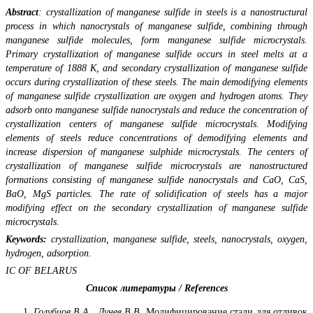
Abstract
: crystallization of manganese sulfide in steels is a nanostructural
process in which nanocrystals of manganese sulfide, combining through
manganese sulfide molecules, form manganese sulfide microcrystals.
Primary crystallization of manganese sulfide occurs in steel melts at a
temperature of 1888 K, and secondary crystallization of manganese sulfide
occurs during crystallization of these steels. The main demodifying elements
of manganese sulfide crystallization are oxygen and hydrogen atoms. They
adsorb onto manganese sulfide nanocrystals and reduce the concentration of
crystallization centers of manganese sulfide microcrystals. Modifying
elements of steels reduce concentrations of demodifying elements and
increase dispersion of manganese sulphide microcrystals. The centers of
crystallization of manganese sulfide microcrystals are nanostructured
formations consisting of manganese sulfide nanocrystals and CaO, CaS,
BaO, MgS particles. The rate of solidification of steels has a major
modifying effect on the secondary crystallization of manganese sulfide
microcrystals.
Keywords:
crystallization, manganese sulfide, steels, nanocrystals, oxygen,
hydrogen, adsorption.
IC OF BELARUS
Список литературы / References
Голубцов В.А., Лунев В.В.
Модифицирование стали для отливок