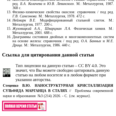
ред.
Б.А. Колачева
и
Ю.В. Левинского
. М.: Металлургия, 1987.
368 с.
Физико-химические свойства окислов: справочник / под ред.
Г.В. Самсонова
. М.: Металлургия, 1978. 472 с.
Неймарк В.Е.
Модифицированный стальной слиток. М.:
Металлургия, 1977. 200 с.
Жуховицкий А.А., Шварцман Л.А.
Физическая химия. М.:
Металлургия, 2001. 688 с.
Диаграммы состояния двойных и многокомпонентных систем
на основе железа: справочник / под ред.
О.А. Банных
и
М.Е.
Дрица
. М.: Металлургия, 1986. 440 с.
Ссылка для цитирования данной статьи
Тип лицензии на данную статью – CC BY 4.0. Это
значит, что Вы можете свободно цитировать данную
статью на любом носителе и в любом формате при
указании авторства.
Стеценко В.Ю.
НАНОСТРУКТУРНАЯ КРИСТАЛЛИЗАЦИЯ
СУЛЬФИДА МАРГАНЦА В СТАЛЯХ
// Проблемы современной
науки и образования №3 (214) 2026. - С. {см. журнал}.