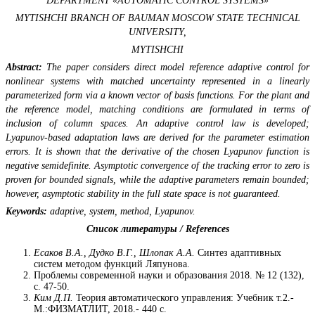
DEPARTMENT «AUTOMATIC CONTROL SYSTEMS»
MYTISHCHI BRANCH OF
BAUMAN MOSCOW STATE TECHNICAL
UNIVERSITY,
MYTISHCHI
Abstract:
The paper considers direct model reference adaptive control for
nonlinear systems with matched uncertainty represented in a linearly
parameterized form via a known vector of basis functions. For the plant and
the reference model, matching conditions are formulated in terms of
inclusion of column spaces. An adaptive control law is developed;
Lyapunov-based adaptation laws are derived for the parameter estimation
errors. It is shown that the derivative of the chosen Lyapunov function is
negative semidefinite. Asymptotic convergence of the tracking error to zero is
proven for bounded signals, while the adaptive parameters remain bounded;
however, asymptotic stability in the full state space is not guaranteed.
Keywords:
adaptive, system, method, Lyapunov.
Список литературы /
References
Есаков В.А., Дудко В.Г., Шлопак А.А.
Синтез адаптивных
систем методом функций Ляпунова.
Проблемы современной науки и образования 2018. № 12 (132),
с. 47-50.
Ким Д.П.
Теория автоматического управления: Учебник т.2.-
М.:ФИЗМАТЛИТ, 2018.- 440 с.