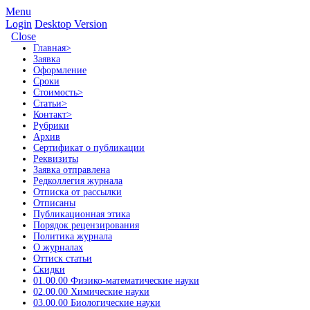
Menu
Login
Desktop Version
Close
Главная
>
Заявка
Оформление
Сроки
Стоимость
>
Статьи
>
Контакт
>
Рубрики
Архив
Сертификат о публикации
Реквизиты
Заявка отправлена
Редколлегия журнала
Отписка от рассылки
Отписаны
Публикационная этика
Порядок рецензирования
Политика журнала
О журналах
Оттиск статьи
Скидки
01.00.00 Физико-математические науки
02.00.00 Химические науки
03.00.00 Биологические науки