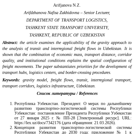
Arifjanova N.Z.
Arifdzhanova Nafisa Zakhidovna – Senior Lecturer,
DEPARTMENT OF TRANSPORT LOGISTICS,
TASHKENT STATE TRANSPORT UNIVERSITY,
TASHKENT, REPUBLIC OF UZBEKISTAN
Abstract:
the article examines the applicability of the gravity approach to
the analysis of transit and interregional freight flows in Uzbekistan. It is
shown that the combination of economic mass, transport distance, corridor
quality, and institutional conditions explains the spatial configuration of
freight movements. The paper substantiates priorities for the development of
transport hubs, logistics centers, and border-crossing procedures.
Keywords:
gravity model, freight flows, transit, interregional transport,
transport corridors, logistics infrastructure, Uzbekistan.
Список литературы / References
Республика Узбекистан. Президент. О мерах по дальнейшему
развитию транспортно-логистической системы Республики
Узбекистан: постановление Президента Республики Узбекистан
от 27 января 2025 г. № ПП-28 [Электронный ресурс]. URL:
https://lex.uz/docs/7342176 (дата обращения: 21.03.2026).
Концепция развития транспортно-логистической системы
Республики Узбекистан до 2030 года: приложение № 1 к