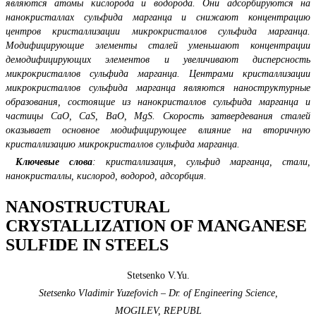
являются атомы кислорода и водорода. Они адсорбируются на
нанокристаллах сульфида марганца и снижают концентрацию
центров кристаллизации микрокристаллов сульфида марганца.
Модифицирующие элементы сталей уменьшают концентрации
демодифицирующих элементов и увеличивают дисперсность
микрокристаллов сульфида марганца. Центрами кристаллизации
микрокристаллов сульфида марганца являются наноструктурные
образования, состоящие из нанокристаллов сульфида марганца и
частицы CaO, CaS, BaO, MgS. Скорость затвердевания сталей
оказывает основное модифицирующее влияние на вторичную
кристаллизацию микрокристаллов сульфида марганца.
Ключевые слова
: кристаллизация, сульфид марганца, стали,
нанокристаллы, кислород, водород, адсорбция.
NANOSTRUCTURAL
CRYSTALLIZATION OF MANGANESE
SULFIDE IN STEELS
Stetsenko V.Yu.
Stetsenko Vladimir Yuzefovich – Dr. of Engineering Science,
MOGILEV, REPUBL