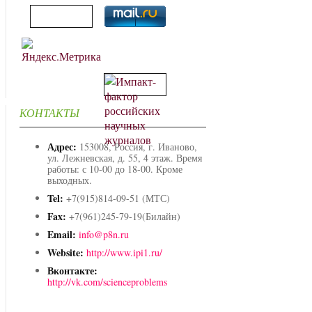
КОНТАКТЫ
Адрес:
153008, Россия, г. Иваново,
ул. Лежневская, д. 55, 4 этаж. Время
работы: с 10-00 до 18-00. Кроме
выходных.
Tel:
+7(915)814-09-51 (МТС)
Fax:
+7(961)245-79-19(Билайн)
Email:
info@p8n.ru
Website:
http://www.ipi1.ru/
Вконтакте:
http://vk.com/scienceproblems