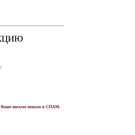
акцию
7
о Ваше письмо попало в СПАМ.