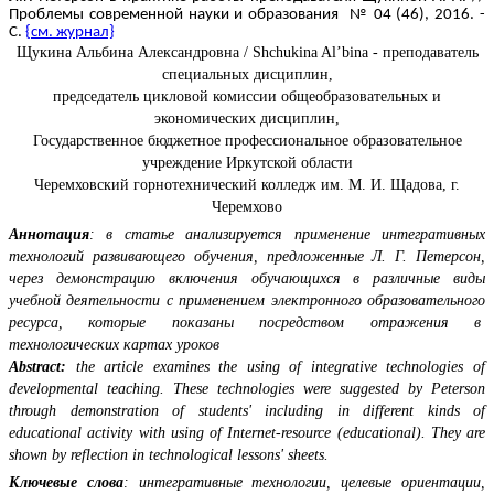
Проблемы современной науки и образования № 04 (46), 2016. -
С.
{см. журнал}
Щукина Альбина Александровна / Shchukina Al’bina - преподаватель
специальных дисциплин,
председатель цикловой комиссии общеобразовательных и
экономических дисциплин,
Государственное бюджетное профессиональное образовательное
учреждение Иркутской области
Черемховский горнотехнический колледж им. М. И. Щадова, г.
Черемхово
Аннотация
: в статье анализируется применение интегративных
технологий развивающего обучения, предложенные Л. Г. Петерсон,
через демонстрацию включения обучающихся в различные виды
учебной деятельности с применением электронного образовательного
ресурса, которые показаны посредством отражения в
технологических картах уроков
Abstract:
the article examines the using of integrative technologies of
developmental teaching. These technologies were suggested by Peterson
through demonstration of students' including in different kinds of
educational activity with using of Internet-resource (educational). They are
shown by reflection in technological lessons' sheets.
Ключевые слова
: интегративные технологии, целевые ориентации,