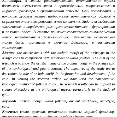
Аннотация
: в статье рассматриваются архетипические образы
богатырей кыргызского эпоса с произведениями тюркоязычного и
мирового фольклора в сравнительном аспекте. Цель исследования -
показать художественное изображение архетипических образов в
кыргызском эпосе в мифопоэтическом контексте. Задача исследования
заключается в определении роли архаических мотивов в формировании
и развитии эпоса. В статье применен сравнительно-типологический
метод исследования в фольклористике. Результаты исследования
могут быть применены в изучении фольклора, в частности
эпосоведения.
Abstract
: the article deals with the archaic motifs of the archetype in the
Kyrgyz epos in comparison with materials of world folklore. The aim of the
research is to show the artistic image of the archaic motifs in the Kyrgyz epic
of the mythological and poetic context. The objectives of the study are to
determine the role of archaic motifs in the formation and development of the
epic. In writing the research article we have used the comparative-
typological method of folklore study. The research results can be applied to
studies of folklore in the philological aspect, particularly in the study of
epic.
Keywords
: archaic motifs, world folklore, ancient worldview, archetype,
epic.
Ключевые слова
: архетип, архаические мотивы, мировой фольклор,
древнее мировосприятие, мифические образы дивов, эпос.