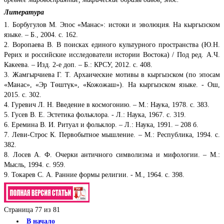
Литература
1. Борбугулов М. Эпос «Манас»: истоки и эволюция. На кыргызском
языке. – Б., 2004. с. 162.
2. Воропаева В. В поисках единого культурного пространства (Ю.Н.
Рерих и российские исследователи истории Востока) / Под ред. А.Ч.
Какеева. – Изд. 2-е доп. – Б.: КРСУ, 2012. с. 408.
3. Жамгырчиева Г. Т. Архаические мотивы в кыргызском (по эпосам
«Манас», «Эр Төштүк», «Кожожаш»). На кыргызском языке. - Ош,
2015. с. 302.
4. Гуревич Л. Н. Введение в космогонию. – М.: Наука, 1978. с. 383.
5. Гусев В. Е. Эстетика фольклора. - Л.: Наука, 1967. с. 319.
6. Еремина В. И. Ритуал и фольклор. – Л.: Наука, 1991. – 208 б.
7. Леви-Строс К. Первобытное мышление. – М.: Республика, 1994. с.
382.
8. Лосев А. Ф. Очерки античного символизма и мифологии. – М.:
Мысль, 1994. с. 959.
9. Токарев С. А. Ранние формы религии. - М., 1964. с. 398.
Страница 77 из 81
В начало