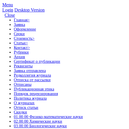
Menu
Login
Desktop Version
Close
Главная
>
Заявка
Оформление
Сроки
Стоимость
>
Статьи
>
Контакт
>
Рубрики
Архив
Сертификат о публикации
Реквизиты
Заявка отправлена
Редколлегия журнала
Отписка от рассылки
Отписаны
Публикационная этика
Порядок рецензирования
Политика журнала
О журналах
Оттиск статьи
Скидки
01.00.00 Физико-математические науки
02.00.00 Химические науки
03.00.00 Биологические науки