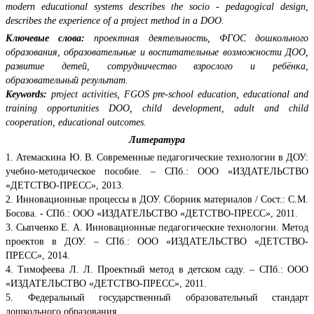
modern educational systems describes the socio - pedagogical design,
describes the experience of a project method in a DOО.
Ключевые слова:
проектная деятельность, ФГОС дошкольного
образования, образовательные и воспитательные возможности ДОО,
развитие детей, сотрудничество взрослого и ребёнка,
образовательный результат.
Keywords:
project activities, FGOS pre-school education, educational and
training opportunities DОО, child development, adult and child
cooperation, educational outcomes.
Литература
1. Атемаскина Ю. В. Современные педагогические технологии в ДОУ:
учебно-методическое пособие. – СПб.: ООО «ИЗДАТЕЛЬСТВО
«ДЕТСТВО-ПРЕСС», 2013.
2. Инновационные процессы в ДОУ. Сборник материалов / Сост.: С.М.
Босова. - СПб.: ООО «ИЗДАТЕЛЬСТВО «ДЕТСТВО-ПРЕСС», 2011.
3. Сыпченко Е. А. Инновационные педагогические технологии. Метод
проектов в ДОУ. – СПб.: ООО «ИЗДАТЕЛЬСТВО «ДЕТСТВО-
ПРЕСС», 2014.
4. Тимофеева Л. Л. Проектный метод в детском саду. – СПб.: ООО
«ИЗДАТЕЛЬСТВО «ДЕТСТВО-ПРЕСС», 2011.
5. Федеральный государственный образовательный стандарт
дошкольного образования.