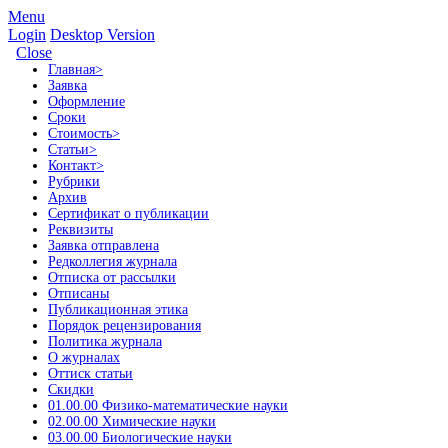
Menu
Login
Desktop Version
Close
Главная
>
Заявка
Оформление
Сроки
Стоимость
>
Статьи
>
Контакт
>
Рубрики
Архив
Сертификат о публикации
Реквизиты
Заявка отправлена
Редколлегия журнала
Отписка от рассылки
Отписаны
Публикационная этика
Порядок рецензирования
Политика журнала
О журналах
Оттиск статьи
Скидки
01.00.00 Физико-математические науки
02.00.00 Химические науки
03.00.00 Биологические науки