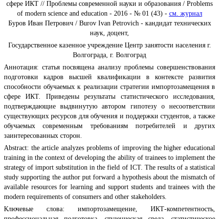
сфере ИКТ // Проблемы современной науки и образования / Problems
of modern science and education - 2016 - № 01 (43) -
см. журнал
Буров Иван Петрович / Burov Ivan Petrovich - кандидат технических
наук, доцент,
Государственное казенное учреждение Центр занятости населения г.
Волгограда, г. Волгоград
Аннотация: статья посвящена анализу проблемы совершенствования
подготовки кадров высшей квалификации в контексте развития
способности обучаемых к реализации стратегии импортозамещения в
сфере ИКТ. Приведены результаты статистического исследования,
подтверждающие выдвинутую автором гипотезу о несоответствии
существующих ресурсов для обучения и поддержки студентов, а также
обучаемых современным требованиям потребителей и других
заинтересованных сторон.
Abstract: the article analyzes problems of improving the higher educational
training in the context of developing the ability of trainees to implement the
strategy of import substitution in the field of ICT. The results of a statistical
study supporting the author put forward a hypothesis about the mismatch of
available resources for learning and support students and trainees with the
modern requirements of consumers and other stakeholders.
Ключевые слова: импортозамещение, ИКТ-компетентность,
профессиональная подготовка, студенческая среда, статистическое