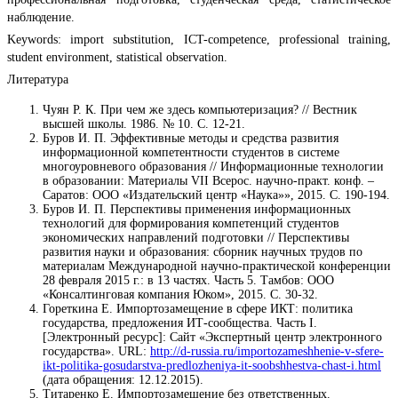
наблюдение.
Keywords: import substitution, ICT-competence, professional training,
student environment, statistical observation.
Литература
Чуян Р. К. При чем же здесь компьютеризация? // Вестник
высшей школы. 1986. № 10. С. 12-21.
Буров И. П. Эффективные методы и средства развития
информационной компетентности студентов в системе
многоуровневого образования // Информационные технологии
в образовании: Материалы VII Всерос. научно-практ. конф. –
Саратов: ООО «Издательский центр «Наука»», 2015. С. 190-194.
Буров И. П. Перспективы применения информационных
технологий для формирования компетенций студентов
экономических направлений подготовки // Перспективы
развития науки и образования: сборник научных трудов по
материалам Международной научно-практической конференции
28 февраля 2015 г.: в 13 частях. Часть 5. Тамбов: ООО
«Консалтинговая компания Юком», 2015. С. 30-32.
Гореткина Е. Импортозамещение в сфере ИКТ: политика
государства, предложения ИТ-сообщества. Часть I.
[Электронный ресурс]: Сайт «Экспертный центр электронного
государства». URL:
http://d-russia.ru/importozameshhenie-v-sfere-
ikt-politika-gosudarstva-predlozheniya-it-soobshhestva-chast-i.html
(дата обращения: 12.12.2015).
Титаренко Е. Импортозамещение без ответственных.