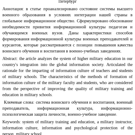
Петербург
Аннотация: в статье проанализировано состояние системы высшего
военного образования в условиях интеграции нашей страны в
глобальное информационное общество. Сформулировано обоснование
необходимости привития информационной культуры педагогам и
обучающимся военных вузов. Даны характеристики способов
формирования информационной культуры военных преподавателей и
курсантов, которые рассматриваются с позиции повышения качества
воинского обучения и воспитания в военно-учебных заведениях.
Abstract: the article analyzes the system of higher military education in our
country's integration into the global information society. Articulated the
rationale for the imparting of information culture of teachers and students
of military schools. The characteristics of the methods of formation of
information culture of the military faculty and students, who are considered
from the perspective of improving the quality of military training and
education in military schools.
Ключевые слова: система воинского обучения и воспитания, военный
преподаватель, информационная культура, информационно-
психологическая защита личности, военно-учебное заведение.
Keywords: system of military training and education, a military instructor,
information culture, information and psychological protection of the
person, military school.