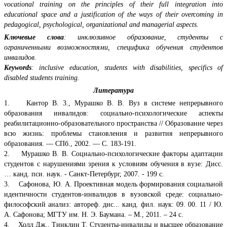
vocational training on the principles of their full integration into
educational space and a justification of the ways of their overcoming in
pedagogical, psychological, organizational and managerial aspects.
Ключевые слова
: инклюзивное образование, студенты с
ограниченными возможностями, специфика обучения студентов
инвалидов.
Keywords
: inclusive education, students with disabilities, specifics of
disabled students training.
Литература
1. Кантор В. 3., Мурашко В. В. Вуз в системе непрерывного
образования инвалидов: социально-психологические аспекты
реабилитационно-образовательного пространства // Образование через
всю жизнь: проблемы становления и развития непрерывного
образования. — СПб., 2002. — С. 183-191.
2. Мурашко В. В. Социально-психологические факторы адаптации
студентов с нарушениями зрения к условиям обучения в вузе: Дисс.
… канд. пси. наук. - Санкт-Петербург, 2007. - 199 с.
3. Сафонова, Ю. А. Проективная модель формирования социальной
идентичности студентов-инвалидов в вузовской среде: социально-
философский анализ: автореф. дис... канд. фил. наук: 09. 00. 11 / Ю.
А. Сафонова; МГТУ им. Н. Э. Баумана. – М., 2011. – 24 с.
4. Холл Дж., Тинклин Т. Студенты-инвалиды и высшее образование