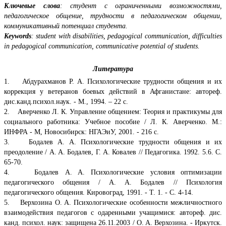
Ключевые слова
: студент с ограниченными возможностями,
педагогическое общение, трудности в педагогическом общении,
коммуникативный потенциал студента.
Keywords
: student with disabilities, pedagogical communication, difficulties
in pedagogical communication, communicative potential of students.
Литература
1. Абдурахманов P. A. Психологические трудности общения и их
коррекция у ветеранов боевых действий в Афганистане: автореф.
дис.канд.психол.наук. - М., 1994. – 22 с.
2. Аверченко Л. К. Управление общением: Теория и практикумы для
социального работника: Учебное пособие / Л. К. Аверченко. М.:
ИНФРА - М, Новосибирск: НГАЭиУ, 2001. - 216 с.
3. Бодалев A. A. Психологические трудности общения и их
преодоление / A. A. Бодалев, Г. А. Ковалев // Педагогика. 1992. 5.6. С.
65-70.
4. Бодалев A. A. Психологические условия оптимизации
педагогического общения / A. A. Бодалев // Психология
педагогического общения. Кировоград, 1991. - Т. 1. - С. 4-14.
5. Верхозина O. A. Психологические особенности межличностного
взаимодействия педагогов с одаренными учащимися: автореф. дис.
канд. психол. наук: защищена 26.11.2003 / O. A. Верхозина. - Иркутск.