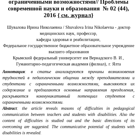
ограниченными возможностями// Проблемы
современной науки и образования № 02 (44),
2016
{ см. журнал}
Шувалова Ирина Николаевна / Shuvalova Irina Nikolaevna - доктор
медицинских наук, профессор,
кафедра здоровья и реабилитации,
Федеральное государственное бюджетное образовательное учреждение
высшего образования
Крымский федеральный университет им Вернадского В. И.,
Гуманитарно-педагогическая академия (филиал), г. Ялта
Аннотация
: в статье анализируются причины возникновения
трудностей в педагогическом общении между преподавателями и
студентами с ограниченными возможностями, выясняются их
содержание и предлагаются основные направления преодоления,
раскрывается коммуникативный потенциал студентов с
ограниченными возможностями.
Abstract
: the article reveals reasons of difficulties in pedagogical
communication between teachers and students with disabilities. Also the
content of difficulties is studied out and the basic directions of its
overcoming are suggested. The communicative potential of students with
disabilities is revealed.