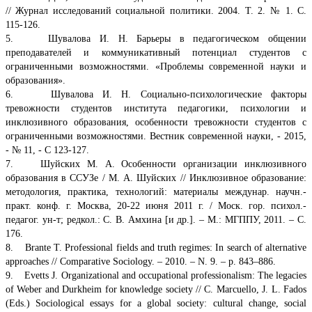
// Журнал исследований социальной политики. 2004. Т. 2. № 1. С.
115-126.
5. Шувалова И. Н. Барьеры в педагогическом общении
преподавателей и коммуникативный потенциал студентов с
ограниченными возможностями. «Проблемы современной науки и
образования».
6. Шувалова И. Н. Социально-психологические факторы
тревожности студентов института педагогики, психологии и
инклюзивного образования, особенности тревожности студентов с
ограниченными возможностями. Вестник современной науки, - 2015,
- № 11, - С 123-127.
7. Шуйских М. А. Особенности организации инклюзивного
образования в ССУЗе / М. А. Шуйских // Инклюзивное образование:
методология, практика, технологий: материалы междунар. научн.-
практ. конф. г. Москва, 20-22 июня 2011 г. / Моск. гор. психол.-
педагог. ун-т; редкол.: С. В. Амхина [и др.]. – М.: МГППУ, 2011. – С.
176.
8. Brante T. Professional fields and truth regimes: In search of alternative
approaches // Comparative Sociology. – 2010. – N. 9. – p. 843–886.
9. Evetts J. Organizational and occupational professionalism: The legacies
of Weber and Durkheim for knowledge society // C. Marcuello, J. L. Fados
(Eds.) Sociological essays for a global society: cultural change, social