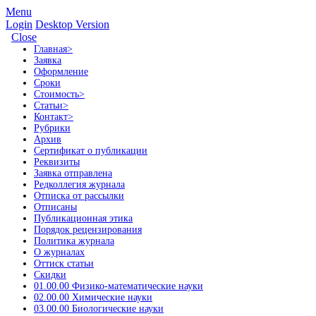
Menu
Login
Desktop Version
Close
Главная
>
Заявка
Оформление
Сроки
Стоимость
>
Статьи
>
Контакт
>
Рубрики
Архив
Сертификат о публикации
Реквизиты
Заявка отправлена
Редколлегия журнала
Отписка от рассылки
Отписаны
Публикационная этика
Порядок рецензирования
Политика журнала
О журналах
Оттиск статьи
Скидки
01.00.00 Физико-математические науки
02.00.00 Химические науки
03.00.00 Биологические науки