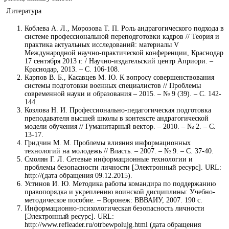
Литература
Коблева А. Л., Морозова Т. П. Роль андрагогического подхода в
системе профессиональной переподготовки кадров // Теория и
практика актуальных исследований: материалы V
Международной научно-практической конференции, Краснодар
17 сентября 2013 г. / Научно-издательский центр Априори. –
Краснодар, 2013. – С. 106-108.
Карпов В. Б., Касавцев М. Ю. К вопросу совершенствования
системы подготовки военных специалистов // Проблемы
современной науки и образования – 2015. – № 9 (39). – С. 142-
144.
Козлова Н. И. Профессионально-педагогическая подготовка
преподавателя высшей школы в контексте андрагогической
модели обучения // Гуманитарный вектор. – 2010. – № 2. – С.
13-17.
Гридчин М. М. Проблемы влияния информационных
технологий на молодежь // Власть. – 2007. – № 9. – С. 37-40.
Смолян Г. Л. Сетевые информационные технологии и
проблемы безопасности личности [Электронный ресурс]. URL:
http://(дата обращения 09.12.2015).
Устинов И. Ю. Методика работы командира по поддержанию
правопорядка и укреплению воинской дисциплины: Учебно-
методическое пособие. – Воронеж: ВВВАИУ, 2007. 190 с.
Информационно-психологическая безопасность личности
[Электронный ресурс]. URL:
http://www.refleader.ru/otrbewpolujg.html (дата обращения