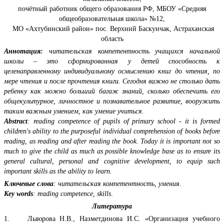
почётный работник общего образования РФ, МБОУ «Средняя
общеобразовательная школа» №12,
МО «Ахтубинский район» пос. Верхний Баскунчак, Астраханская
область
Аннотация:
читательская компетентность учащихся начальной
школы – это сформированная у детей способность к
целенаправленному индивидуальному осмыслению книг до чтения, по
мере чтения и после прочтения книги. Сегодня важно не столько дать
ребенку как можно больший багаж знаний, сколько обеспечить его
общекультурное, личностное и познавательное развитие, вооружить
таким важным умением, как умение учиться.
Abstract
: reading competence of pupils of primary school - it is formed
children's ability to the purposeful individual comprehension of books before
reading, as reading and after reading the book. Today it is important not so
much to give the child as much as possible knowledge base as to ensure its
general cultural, personal and cognitive development, to equip such
important skills as the ability to learn.
Ключевые слова
: читательская компетентность, умения.
Key words
: reading competence, skills
.
Литература
1. Лыюрова Н.В., Назметдинова И.С. «Организация учебного