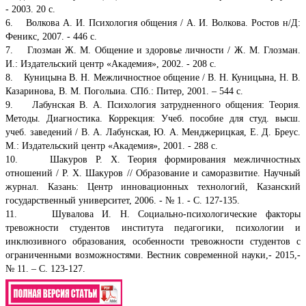
- 2003. 20 с.
6. Волкова А. И. Психология общения / А. И. Волкова. Ростов н/Д:
Феникс, 2007. - 446 с.
7. Глозман Ж. М. Общение и здоровье личности / Ж. М. Глозман.
И.: Издательский центр «Академия», 2002. - 208 с.
8. Куницына В. Н. Межличностное общение / В. Н. Куницына, Н. В.
Казаринова, В. М. Поголыиа. СПб.: Питер, 2001. – 544 с.
9. Лабунская В. А. Психология затрудненного общения: Теория.
Методы. Диагностика. Коррекция: Учеб. пособие для студ. высш.
учеб. заведений / В. А. Лабунская, Ю. А. Менджерицкая, Е. Д. Бреус.
М.: Издательский центр «Академия», 2001. - 288 с.
10. Шакуров Р. Х. Теория формирования межличностных
отношений / Р. Х. Шакуров // Образование и саморазвитие. Научный
журнал. Казань: Центр инновационных технологий, Казанский
государственный университет, 2006. - № 1. - С. 127-135.
11. Шувалова И. Н. Социально-психологические факторы
тревожности студентов института педагогики, психологии и
инклюзивного образования, особенности тревожности студентов с
ограниченными возможностями. Вестник современной науки,- 2015,-
№ 11. – С. 123-127.