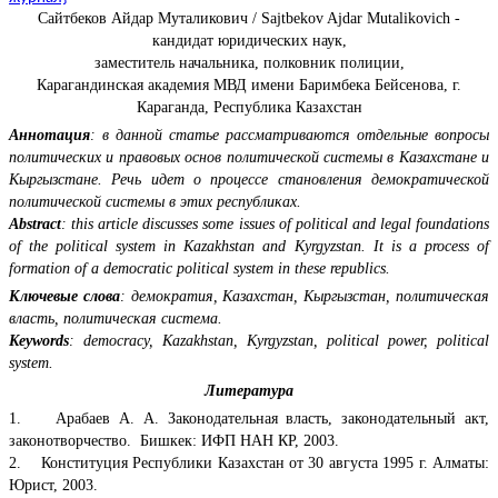
Сайтбеков Айдар Муталикович / Sajtbekov Ajdar Mutalikovich -
кандидат юридических наук,
заместитель начальника, полковник полиции,
Карагандинская академия МВД имени Баримбека Бейсенова, г.
Караганда, Республика Казахстан
Аннотация
: в данной статье рассматриваются отдельные вопросы
политических и правовых основ политической системы в Казахстане и
Кыргызстане. Речь идет о процессе становления демократической
политической системы в этих республиках.
Abstract
: this article discusses some issues of political and legal foundations
of the political system in Kazakhstan and Kyrgyzstan. It is a process of
formation of a democratic political system in these republics.
Ключевые слова
: демократия, Казахстан, Кыргызстан, политическая
власть, политическая система.
Keywords
: democracy, Kazakhstan, Kyrgyzstan, political power, political
system.
Литература
1. Арабаев А. А. Законодательная власть, законодательный акт,
законотворчество. Бишкек: ИФП НАН КР, 2003.
2. Конституция Республики Казахстан от 30 августа 1995 г. Алматы:
Юрист, 2003.