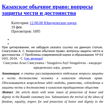
Казахское обычное право: вопросы
защиты чести и достоинства
Категория:
12.00.00 Юридические науки
19
фев
Просмотров: 1695
При цитировании, не забудьте указать ссылку на данную статью.
Смагулова А. С. Казахское обычное право: вопросы защиты чести и
достоинства // Проблемы современной науки и образования № 03
(45), 2016. - С.
{см. журнал}
Смагулова Асыл Смагуловна / Smagulova Asyl Smagulovna - кандидат
юридических наук, доцент
Аннотация:
в статье рассматриваются отдельные вопросы защиты
и чести достоинства человека в казахском обычном праве.
Обосновывается возрождение идей свободы, равенства, соблюдения и
защиты чести и достоинства в казахском традиционном обществе.
Abstract
: the article deals with some issues of protection of honor and
dignity in the Kazakh customary law. Substantiates the revival of the ideas of
freedom, equality, respect for and protection of honor and dignity in the