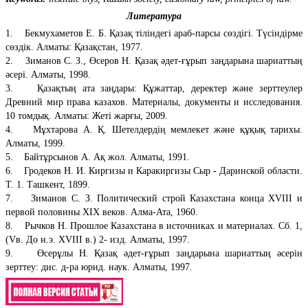
Литература
1. Бекмухаметов Е. Б. Қазақ тіліндегі араб-парсы сөздігі. Түсіндірме
сөздік. Алматы: Қазақстан, 1977.
2. Зиманов С. З., Өсеров Н. Қазақ әдет-ғұрып заңдарына шариаттың
әсері. Алматы, 1998.
3. Қазақтың ата заңдары: Құжаттар, деректер және зерттеулер
Древний мир права казахов. Материалы, документы и исследования.
10 томдық. Алматы: Жеті жарғы, 2009.
4. Мұхтарова А. Қ. Шетелдердің мемлекет және құқық тарихы.
Алматы, 1999.
5. Байтұрсынов А. Ақ жол. Алматы, 1991.
6. Гродеков Н. И. Киргизы и Каракиргизы Сыр - Даринской области.
Т. 1. Ташкент, 1899.
7. Зиманов С. З. Политический строй Казахстана конца XVIII и
первой половины XIX веков. Алма-Ата, 1960.
8. Рычков Н. Прошлое Казахстана в источниках и материалах. Сб. 1,
(Vв. До н.э. XVIIІ в.) 2- изд. Алматы, 1997.
9. Өсерұлы Н. Қазақ әдет-ғұрып заңдарына шариаттың әсерін
зерттеу: дис. д-ра юрид. наук. Алматы, 1997.