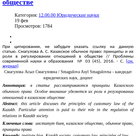
обществе
Категория:
12.00.00 Юридические науки
19
фев
Просмотров: 1784
При цитировании, не забудьте указать ссылку на данную
статью. Смагулова А. С. Казахское обычное право: принципы и их
роли в регулировании отношений в обществе // Проблемы
современной науки и образования № 03 (45), 2016. - С.
{см.
журнал}
Смагулова Асыл Смагуловна / Smagulova Asyl Smagulovna - кандидат
юридических наук, доцент
Аннотация:
в статье рассматриваются принципы Казахского
обычного права. Особое внимание уделяется их роли в регулировании
отношений в казахском обществе.
Abstract:
this article discusses the principles of customary law of the
Kazakh. Particular attention is paid to their role in the regulation of
relations in Kazakh society.
Ключевые слова
: институт биев, казахское общество, обычное право,
принципы права.
Keywords:
institute biys, Kazakh society, customary law, principles of law.