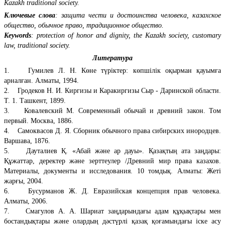
Kazakh traditional society.
Ключевые слова
: защита чести и достоинства человека, казахское
общество, обычное право, традиционное общество.
Keywords
: protection of honor and dignity, the Kazakh society, customary
law, traditional society.
Литература
1. Гумилев Л. Н. Көне түріктер: көпшілік оқырман қауымға
арналған. Алматы, 1994.
2. Гродеков Н. И. Киргизы и Каракиргизы Сыр - Даринской области.
Т. 1. Ташкент, 1899.
3. Ковалевский М. Современный обычай и древний закон. Том
первый. Москва, 1886.
4. Самоквасов Д. Я. Сборник обычного права сибирских инородцев.
Варшава, 1876.
5. Дауталиев Қ. «Абай және ар дауы». Қазақтың ата заңдары:
Құжаттар, деректер және зерттеулер /Древний мир права казахов.
Материалы, документы и исследования. 10 томдық. Алматы: Жеті
жарғы, 2004.
6. Бусурманов Ж. Д. Евразийская концепция прав человека.
Алматы, 2006.
7. Смагулов А. А. Шариат заңдарындағы адам құқықтары мен
бостандықтары және олардың дәстүрлі қазақ қоғамындағы іске асу