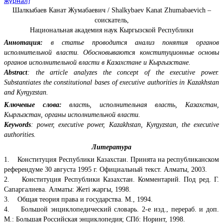
журнал}
Шалкыбаев Канат Жумабаевич / Shalkybaev Kanat Zhumabaevich –
соискатель,
Национальная академия наук Кыргызской Республики
Аннотация:
в статье проводится анализ понятия органов
исполнительной власти. Обосновываются конституционные основы
органов исполнительной власти в Казахстане и Кыргызстане.
Abstract
: the article analyzes the concept of the executive power.
Substantiates the constitutional bases of executive authorities in Kazakhstan
and Kyrgyzstan.
Ключевые слова:
власть, исполнительная власть, Казахстан,
Кыргызстан, органы исполнительной власти.
Keywords
: power, executive power, Kazakhstan, Kyrgyzstan, the executive
authorities.
Литература
1. Конституция Республики Казахстан. Принята на республиканском
референдуме 30 августа 1995 г. Официальный текст. Алматы, 2003.
2. Конституция Республики Казахстан. Комментарий. Под ред. Г.
Сапаргалиева. Алматы: Жетi жаргы, 1998.
3. Общая теория права и государства. М., 1994.
4. Большой энциклопедический словарь. 2-е изд., перераб. и доп.
М.: Большая Российская энциклопедия; СПб: Норинт, 1998.