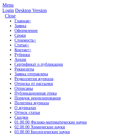
Menu
Login
Desktop Version
Close
Главная
>
Заявка
Оформление
Сроки
Стоимость
>
Статьи
>
Контакт
>
Рубрики
Архив
Сертификат о публикации
Реквизиты
Заявка отправлена
Редколлегия журнала
Отписка от рассылки
Отписаны
Публикационная этика
Порядок рецензирования
Политика журнала
О журналах
Оттиск статьи
Скидки
01.00.00 Физико-математические науки
02.00.00 Химические науки
03.00.00 Биологические науки