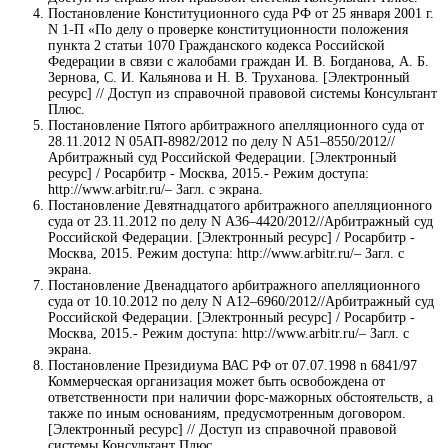
Постановление Конституционного суда РФ от 25 января 2001 г.
N 1-П «По делу о проверке конституционности положения
пункта 2 статьи 1070 Гражданского кодекса Российской
Федерации в связи с жалобами граждан И. В. Богданова, А. Б.
Зернова, С. И. Кальянова и Н. В. Труханова. [Электронный
ресурс] // Доступ из справочной правовой системы Консультант
Плюс.
Постановление Пятого арбитражного апелляционного суда от
28.11.2012 N 05АП-8982/2012 по делу N А51–8550/2012//
Арбитражный суд Российской Федерации. [Электронный
ресурс] / Росарбитр - Москва, 2015.- Режим доступа:
http://www.arbitr.ru/– Загл. с экрана.
Постановление Девятнадцатого арбитражного апелляционного
суда от 23.11.2012 по делу N А36–4420/2012//Арбитражный суд
Российской Федерации. [Электронный ресурс] / Росарбитр -
Москва, 2015. Режим доступа: http://www.arbitr.ru/– Загл. с
экрана.
Постановление Двенадцатого арбитражного апелляционного
суда от 10.10.2012 по делу N А12–6960/2012//Арбитражный суд
Российской Федерации. [Электронный ресурс] / Росарбитр -
Москва, 2015.- Режим доступа: http://www.arbitr.ru/– Загл. с
экрана.
Постановление Президиума ВАС РФ от 07.07.1998 n 6841/97
Коммерческая организация может быть освобождена от
ответственности при наличии форс-мажорных обстоятельств, а
также по иным основаниям, предусмотренным договором.
[Электронный ресурс] // Доступ из справочной правовой
системы Консультант Плюс.