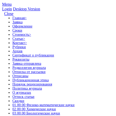
Menu
Login
Desktop Version
Close
Главная
>
Заявка
Оформление
Сроки
Стоимость
>
Статьи
>
Контакт
>
Рубрики
Архив
Сертификат о публикации
Реквизиты
Заявка отправлена
Редколлегия журнала
Отписка от рассылки
Отписаны
Публикационная этика
Порядок рецензирования
Политика журнала
О журналах
Оттиск статьи
Скидки
01.00.00 Физико-математические науки
02.00.00 Химические науки
03.00.00 Биологические науки