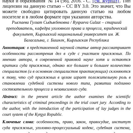
науки и образования № 14 (56), 2016. - С.
{см. журнал}
. Тип
лицензии на данную статью – CC BY 3.0. Это значит, что Вы
можете свободно цитировать данную статью на любом
носителе и в любом формате при указании авторства.
Рыспаева Гулзат Сыдыкбековна / Ryspaeva Gulzat – старший
преподаватель, кафедра уголовного права и процесса, юридический
факультет, Кыргызский национальный университет им. Ж.
Баласагына, г. Бишкек, Кыргызская Республика
Аннотация:
в представленной научной статье автор рассматривает
особенности рассмотрения дел в суде с участием присяжных. По
мнению автора, в современной правовой науке хотя и остаются
критики суда присяжных, однако все большее и большее количество
специалистов (и в основном специалистов практикующих) склоняются
к тому, что суд присяжных в целом играет положительную роль в
становлении судебной системы нового типа, развитии подлинно
состязательного процесса и независимого суда.
Abstract:
in the present article the author examines the scientific
characteristics of criminal proceedings in the trial court jury. According to
the author, with the introduction of the participation of lay judges in the
court system of the Kyrgyz Republic.
Ключевые слова:
особенность, право, закон, правосудие, институт
суда присяжных, уголовно-процессуальный кодекс, судебная система,