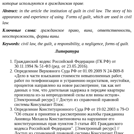
которые используются в гражданском праве.
Abstract:
in the article the institution of guilt in civil law. The story of his
appearance and experience of using. Forms of guilt, which are used in civil
law.
Ключевые слова:
гражданское право, вина, ответственность,
неосторожность, формы вины.
Keywords:
civil law, the guilt, a responsibility, a negligence, forms of guilt.
Литература
Гражданский кодекс Российской Федерации (ГК РФ) от
30.11.1994 № 51-ФЗ (ред. от 23.05.2016).
Определение Верховного Суда РФ от 01.09.2009 N 24-В09-8
«Дело в части взыскания стоимости невыполненных работ,
работ по телефонизации и устранению недостатков, неустойки,
процентов направлено на новое рассмотрение, так как нет
данных о том, что длительная задержка в передаче квартиры
произошла из-за непреодолимой силы или вины истцов».
[Электронный ресурс] // Доступ из справочной правовой
системы Консультант Плюс.
Определение Конституционного Суда РФ от 19.02.2003 n 79-О
"Об отказе в принятии к рассмотрению жалобы гражданина
Аниянца Михаила Константиновича на нарушение его
конституционных прав пунктом 3 статьи 401 Гражданского
кодекса Российской Федерации". [Электронный ресурс] //
Доступ из справочной правовой системы Консультант Плюс.