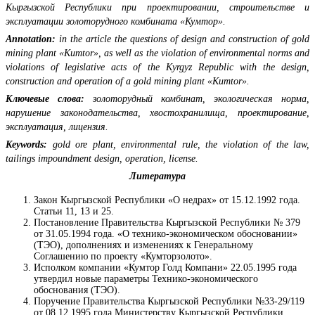
Кыргызской Республики при проектировании, строительстве и
эксплуатации золоторудного комбината «Кумтор».
Annotation:
in the article the questions of design and construction of gold
mining plant «Kumtor», as well as the violation of environmental norms and
violations of legislative acts of the Kyrgyz Republic with the design,
construction and operation of a gold mining plant «Kumtor».
Ключевые слова:
золоторудный комбинат, экологическая норма,
нарушение законодательства, хвостохранилища, проектирование,
эксплуатация, лицензия.
Keywords:
gold ore plant, environmental rule, the violation of the law,
tailings impoundment design, operation, license.
Литература
Закон Кыргызской Республики «О недрах» от 15.12.1992 года.
Статьи 11, 13 и 25.
Постановление Правительства Кыргызской Республики № 379
от 31.05.1994 года. «О технико-экономическом обосновании»
(ТЭО), дополнениях и изменениях к Генеральному
Соглашению по проекту «Кумторзолото».
Исполком компании «Кумтор Голд Компани» 22.05.1995 года
утвердил новые параметры Технико-экономического
обоснования (ТЭО).
Поручение Правительства Кыргызской Республики №33-29/119
от 08.12.1995 года Министерству Кыргызской Республики.