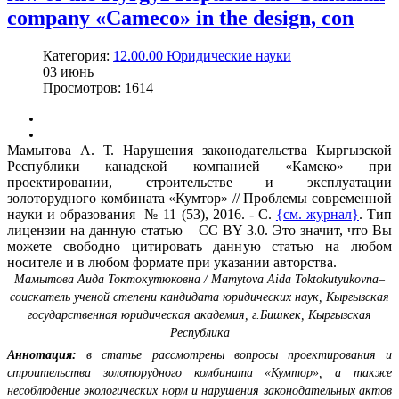
company «Сameco» in the design, con
Категория:
12.00.00 Юридические науки
03
июнь
Просмотров: 1614
Мамытова А. Т. Нарушения законодательства Кыргызской
Республики канадской компанией «Камеко» при
проектировании, строительстве и эксплуатации
золоторудного комбината «Кумтор» // Проблемы современной
науки и образования № 11 (53), 2016. - С.
{см. журнал}
. Тип
лицензии на данную статью – CC BY 3.0. Это значит, что Вы
можете свободно цитировать данную статью на любом
носителе и в любом формате при указании авторства.
Мамытова Аида Токтокутюковна / Mamytova Aida Toktokutyukovna–
соискатель ученой степени кандидата юридических наук, Кыргызская
государственная юридическая академия,
г.Бишкек, Кыргызская
Республика
Аннотация:
в статье рассмотрены вопросы проектирования и
строительства золоторудного комбината «Кумтор», а также
несоблюдение экологических норм и нарушения законодательных актов