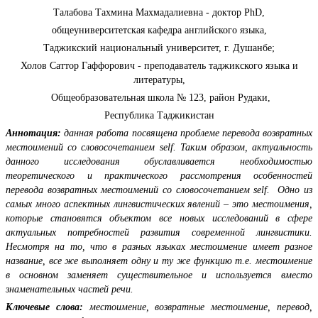
Талабова Тахмина Махмадалиевна - доктор PhD,
общеуниверситетская кафедра английского языка,
Таджикский национальный университет, г. Душанбе;
Холов Саттор Гаффорович - преподаватель таджикского языка и
литературы,
Общеобразовательная школа № 123, район Рудаки,
Республика Таджикистан
Аннотация:
данная работа посвящена проблеме перевода возвратных
местоимений со словосочетанием self. Таким образом, актуальность
данного исследования обуславливается необходимостью
теоретического и практического рассмотрения особенностей
перевода возвратных местоимений со словосочетанием self. Одно из
самых много аспектных лингвистических явлений – это местоимения,
которые становятся объектом все новых исследований в сфере
актуальных потребностей развития современной лингвистики.
Несмотря на то, что в разных языках местоимение имеет разное
название, все же выполняет одну и ту же функцию т.е. местоимение
в основном заменяет существительное и используется вместо
знаменательных частей речи.
Ключевые слова:
местоимение, возвратные местоимение, перевод,