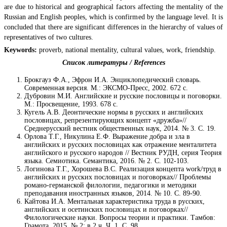
are due to historical and geographical factors affecting the mentality of the
Russian and English peoples, which is confirmed by the language level. It is
concluded that there are significant differences in the hierarchy of values of
representatives of two cultures.
Keywords:
proverb, national mentality, cultural values, work, friendship.
Список литературы / References
Брокгауз Ф.А., Эфрон И.А. Энциклопедический словарь.
Современная версия. М.: ЭКСМО-Пресс, 2002. 672 с.
Дубровин М.И. Английские и русские пословицы и поговорки.
М.: Просвещение, 1993. 678 с.
Кугель А.В. Деонтические нормы в русских и английских
пословицах, репрезентирующих концепт «дружба»//
Среднерусский вестник общественных наук, 2014. № 3. С. 19.
Орлова Т.Г., Никулина Е.Ф. Выражение добра и зла в
английских и русских пословицах как отражение менталитета
английского и русского народов // Вестник РУДН, серия Теория
языка. Семиотика. Семантика, 2016. № 2. С. 102-103.
Логинова Т.Г., Хорошева В.С. Реализация концепта work/труд в
английских и русских пословицах и поговорках// Проблемы
романо-германской филологии, педагогики и методики
преподавания иностранных языков, 2014. № 10. С. 89-90.
Кайтова И.А. Ментальная характеристика труда в русских,
английских и осетинских пословицах и поговорках//
Филологические науки. Вопросы теории и практики. Тамбов:
Грамота, 2015. № 2: в 2 ч. Ч. 1. С. 98.