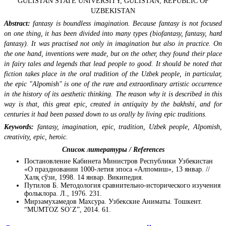
GULISTAN STATE UNIVERSITY, GULISTAN, REPUBLIC OF
UZBEKISTAN
Abstract
:
fantasy
is boundless imagination. Because
fantasy
is not focused
on one thing, it has been divided into many types (biofantasy,
fantasy
, hard
fantasy
). It was practised not only in
imagination but also in practice. On
the one hand, inventions were made, but on the other, they found their place
in fairy tales and legends that lead people to good. It should be noted that
fiction takes place in the oral tradition of the Uzbek people, in particular,
the epic "Alpomish" is one of the rare and extraordinary artistic
occurrence
in the history of
its
aesthetic thinking. The reason
why
it is described in this
way is that
,
this great epic, created in antiquity by the bakhshi,
and
for
centuries
it
ha
d
been passed down to us orally by living epic traditions.
Keywords:
fantasy, imagination, epic, tradition, Uzbek people,
Alpomish
,
creativity, epic, heroic.
Список литературы / References
Постановление Кабинета Министров Республики Узбекистан
«О праздновании 1000-летия эпоса «Алпомиш», 13 январ. //
Халқ сўзи, 1998. 14 январ. Википедия.
Путилов Б. Методология сравнительно-исторического изучения
фольклора. Л., 1976. 231.
Мирзамухамедов Махсура. Узбекские Аниматы. Тошкент.
“MUMTOZ SO’Z”, 2014. 61.