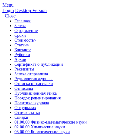
Menu
Login
Desktop Version
Close
Главная
>
Заявка
Оформление
Сроки
Стоимость
>
Статьи
>
Контакт
>
Рубрики
Архив
Сертификат о публикации
Реквизиты
Заявка отправлена
Редколлегия журнала
Отписка от рассылки
Отписаны
Публикационная этика
Порядок рецензирования
Политика журнала
О журналах
Оттиск статьи
Скидки
01.00.00 Физико-математические науки
02.00.00 Химические науки
03.00.00 Биологические науки