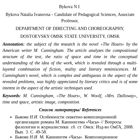
Bykova N.I.
Bykova Natalia Ivanovna - Candidate of Pedagogical Sciences, Associate
Professor,
DEPARTMENT OF DIRECTING AND CHOREOGRAPHY,
DOSTOEVSKY OMSK STATE UNIVERSITY, OMSK
Annotation:
the subject of the research is the novel «The Hours» by the
American writer M. Cunningham. The article analyzes the compositional
structure of the text, the ratio of space and time in the conceptual
understanding of the idea of the work, which is revealed through a multi-
layered combination of fiction, reality and literary reminiscences. M.
Cunningham's novel, which is complex and ambiguous in the aspect of the
revealed problems, was highly appreciated by literary critics and is of some
interest in the aspect of the artistic techniques used.
Keywords:
M. Cunningham, «The Hours», W. Woolf, «Mrs. Dalloway»,
time and space, artistic image, composition.
Список литературы/
References
Быкова Н.И.
Особенности сюжетно-композиционной
организации романа М. Каннингема «Часы» // Вопросы
филологии и журналистики: сб. ст. Омск: Изд-во ОмГА, 2008.
Вып. 3. С. 49-58.
Быкова Н.И.
М. Каннингем «Часы». Композиционное