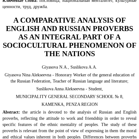
Ключевые слова:
пословица, национальный менталитет, культурные
ценности, труд, дружба.
A COMPARATIVE ANALYSIS OF
ENGLISH AND RUSSIAN PROVERBS
AS AN INTEGRAL PART OF A
SOCIOCULTURAL PHENOMENON OF
THE NATIONS
Giyasova N.А., Suslikova A.А.
Giyasova Nina Alekseevna - Honorary Worker of the general education of
the Russian Federation, Teacher of Russian language and literature;
Suslikova Anna Alekseevna - Student,
MUNICIPALITY GENERAL SECONDARY SCHOOL № 8,
KAMENKA, PENZA REGION
Abstract:
the article is devoted to the analysis of Russian and English
proverbs, reflecting the attitude to work and friendship in order to reveal
specific features of the ethnic mentality of peoples. The study of these
proverbs is relevant from the point of view of expressing in them the moral
and ethical values inherent in both peoples. Differences between proverbs