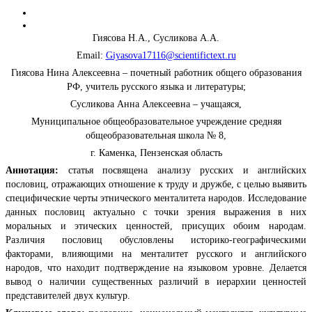
Гиясова Н.А., Сусликова А.А.
Email:
Giyasova17116@scientifictext.ru
Гиясова Нина Алексеевна – почетный работник общего образования
РФ, учитель русского языка и литературы;
Сусликова Анна Алексеевна – учащаяся,
Муниципальное общеобразовательное учреждение средняя
общеобразовательная школа № 8,
г. Каменка, Пензенская область
Аннотация:
статья посвящена анализу русских и английских
пословиц, отражающих отношение к труду и дружбе, с целью выявить
специфические черты этнического менталитета народов. Исследование
данных пословиц актуально с точки зрения выражения в них
моральных и этических ценностей, присущих обоим народам.
Различия пословиц обусловлены историко-географическими
факторами, влияющими на менталитет русского и английского
народов, что находит подтверждение на языковом уровне. Делается
вывод о наличии существенных различий в иерархии ценностей
представителей двух культур.