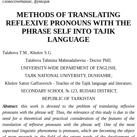
словосочетание, функция.
METHODS OF TRANSLATING
REFLEXIVE PRONOUNS WITH THE
PHRASE SELF INTO TAJIK
LANGUAGE
Talabova T.М., Kholov S.G.
Talabova Tahmina Mahmadalievna - Doctor PhD,
UNIVERSITY-WIDE DEPARTMENT OF ENGLISH,
TAJIK NATIONAL UNIVERSITY, DUSHANBE;
Kholov Sattor Gafforovich - Teacher of the Tajik language and literature,
SECONDARY SCHOOL № 123, RUDAKI DISTRICT,
REPUBLIC OF TAJIKISTAN
Abstract:
this work is devoted to the problem of translating reflexive
pronouns with the phrase self. Thus, the relevance of this study is due to the
need for a theoretical and practical consideration of the features of the
translation of reflexive pronouns with the phrase self. One of the most
aspectual linguistic phenomena is pronouns, which are becoming the object
of more research in the field of the urgent needs of the development of