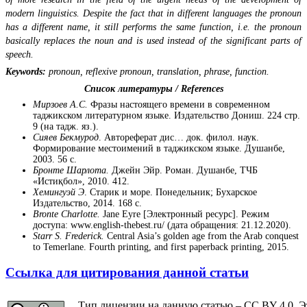
modern linguistics.
Despite the fact that in different languages the pronoun
has a different name, it still performs the same function, i.e. the pronoun
basically replaces the noun and is used instead of the significant parts of
speech.
Keywords:
pronoun, reflexive pronoun, translation, phrase, function.
Список литературы / References
Мирзоев А.С.
Фразы настоящего времени в современном
таджикском литературном языке. Издательство Дониш. 224 стр.
9 (на тадж. яз.).
Сияев Бекмурод
. Автореферат дис… док. филол. наук.
Формирование местоимений в таджикском языке. Душанбе,
2003. 56 с.
Бронте Шарлота.
Джейн Эйр. Роман. Душанбе, ТЧБ
«Истиқбол», 2010. 412.
Хемингуэй Э
. Старик и море. Понедельник; Бухарское
Издательство, 2014. 168 с.
Bronte
Charlotte
.
Jane Eyre [Электронный ресурс]. Режим
доступа: www.english-thebest.ru/ (дата обращения: 21.12.2020).
Starr S. Frederick.
Central Asia’s golden age from the Arab conquest
to Temerlane. Fourth printing, and first paperback printing, 2015.
Ссылка для цитирования данной статьи
Тип лицензии на данную статью – CC BY 4.0. Э