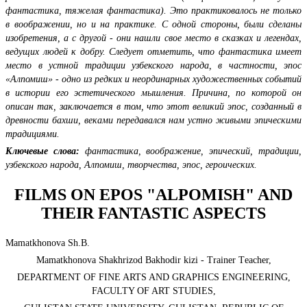
фантастика, тяжелая фантастика). Это практиковалось не только
в воображении, но и на практике. С одной стороны, были сделаны
изобретения, а с другой - они нашли свое место в сказках и легендах,
ведущих людей к добру. Следует отметить, что фантастика имеет
место в устной традиции узбекского народа, в частности, эпос
«Алпомиш» - одно из редких и неординарных художественных событий
в истории его эстетического мышления. Причина, по которой он
описан так, заключается в том, что этот великий эпос, созданный в
древности бахши, веками передавался нам устно живыми эпическими
традициями.
Ключевые слова:
фантастика, воображение, эпический, традиции,
узбекского народа, Алпомиш, творчества, эпос, героических.
FILMS ON EPOS "ALPOMISH" AND
THEIR FANTASTIC ASPECTS
Mamatkhonova Sh.B.
Mamatkhonova Shakhrizod Bakhodir kizi - Trainer Тeacher,
DEPARTMENT OF FINE ARTS AND GRAPHICS ENGINEERING,
FACULTY OF ART STUDIES,