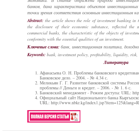
экономики. В статье отражена природа инвестицион
банков, дана характеристика объектов инвестиционных
точки зрения соответствия основным инвестиционным ка
Abstract:
the article shows the role of investment banking in 
the disclosure of their economic substance, reflected the n
commercial banks, the characteristic of the objects of invest
conformity with the essential qualities of an investment.
Ключевые слова:
банк, инвестиционная политика, доходнос
Keywords:
bank, investment policy, profitability, liquidity, risk,
Литература
Афанасьева О. Н. Проблемы банковского кредитован
Банковское дело. – 2004. - № 4.34 с.
Меликьян Г. Г. Развитие банковской системы Росси
проблемы // Деньги и кредит. – 2006. - № 1. 6 с.
Банковский менеджмент - Режим доступа: URL: http:/
Официальный сайт Национального банка Кыргызско
URL: http://www.nbkr.kg/index1.jsp?item=125&lang=