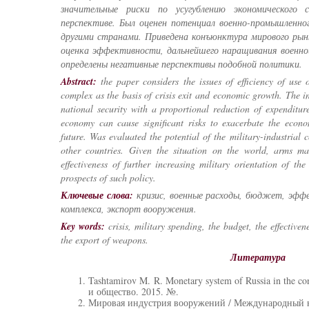
значительные риски по усугублению экономического
перспективе. Был оценен потенциал военно-промышленног
другими странами. Приведена конъюнктура мирового рын
оценка эффективности, дальнейшего наращивания военно
определены негативные перспективы подобной политики.
Abstract:
the paper considers the issues of efficiency of use o
complex as the basis of crisis exit and economic growth. The i
national security with a proportional reduction of expenditur
economy can cause significant risks to exacerbate the econo
future. Was evaluated the potential of the military-industrial
other countries. Given the situation on the world, arms mar
effectiveness of further increasing military orientation of th
prospects of such policy.
Ключевые слова:
кризис, военные расходы, бюджет, эфф
комплекса, экспорт вооружения.
Key words:
crisis, military spending, the budget, the effectiven
the export of weapons.
Литература
Tashtamirov M. R. Monetary system of Russia in the con
и общество. 2015. №.
Мировая индустрия вооружений / Международный н