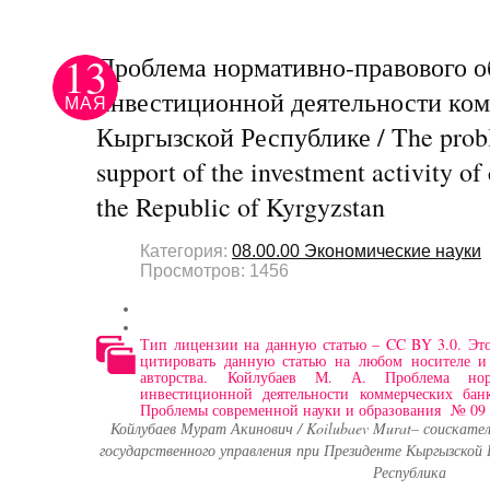
13
Проблема нормативно-правового о
инвестиционной деятельности ком
МАЯ
Кыргызской Республике / The probl
support of the investment activity o
the Republic of Kyrgyzstan
Категория:
08.00.00 Экономические науки
Просмотров: 1456
Тип лицензии на данную статью – CC BY 3.0. Это
цитировать данную статью на любом носителе 
авторства. Койлубаев М. А. Проблема норм
инвестиционной деятельности коммерческих бан
Проблемы современной науки и образования № 09 (
Койлубаев Мурат Акинович / Koilubaev Murat– соискате
государственного управления при Президенте Кыргызской 
Республика