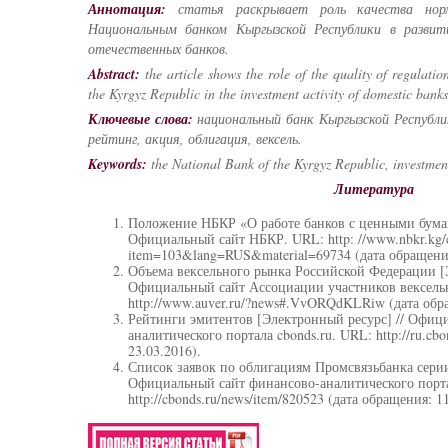
Аннотация:
статья раскрывает роль качества нор
Национальным банком Кыргызской Республики в развит
отечественных банков.
Abstract:
the article shows the role of the quality of regulat
the Kyrgyz Republic in the investment activity of domestic banks
Ключевые слова:
национальный банк Кыргызской Республи
рейтинг, акция, облигация, вексель.
Keywords:
the National Bank of the Kyrgyz Republic, investment,
Литература
Положение НБКР «О работе банков с ценными бумаг
Официальный сайт НБКР. URL: http: //www.nbkr.kg/c
item=103&lang=RUS&material=69734 (дата обращения
Объема вексельного рынка Российской Федерации [Э
Официальный сайт Ассоциации участников вексель
http://www.auver.ru/?news#.VvORQdKLRiw (дата обра
Рейтинги эмитентов [Электронный ресурс] // Офиц
аналитического портала cbonds.ru. URL: http://ru.cbon
23.03.2016).
Список заявок по облигациям Промсвязьбанка серии
Официальный сайт финансово-аналитического порта
http://cbonds.ru/news/item/820523 (дата обращения: 1