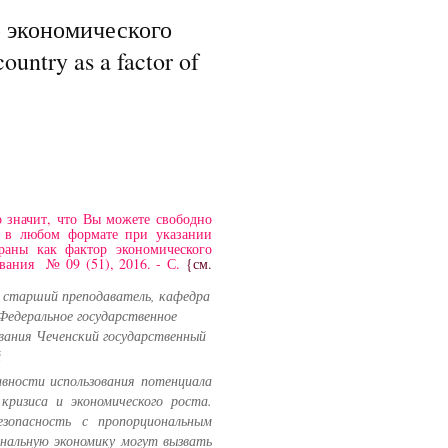
 экономического
country as a factor of
 значит, что Вы можете свободно
и в любом формате при указании
раны как фактор экономического
ования № 09 (51), 2016. - С.
{см.
- старший преподаватель, кафедра
Федеральное государственное
вания Чеченский государственный
й
вности использования потенциала
кризиса и экономического роста.
зопасность с пропорциональным
ональную экономику могут вызвать