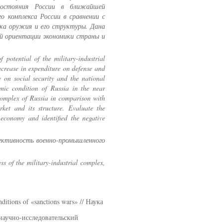
 состояния России в ближайшей
о комплекса России в сравнении с
ка оружия и его структуры. Дана
й ориентации экономики страны и
f potential of the military-industrial
ncrease in expenditure on defense and
e on social security and the national
mic condition of Russia in the near
 complex of Russia in comparison with
ket and its structure. Evaluate the
e economy and identified the negative
ективность военно-промышленного
ess of the military-industrial complex,
ditions of «sanctions wars» // Наука
аучно-исследовательский