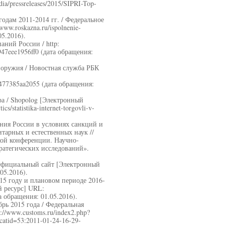
ia/pressreleases/2015/SIPRI-Top-
одам 2011-2014 гг. / Федеральное
ww.roskazna.ru/ispolnenie-
05.2016).
ний России / http:
7947eee1956ff0 (дата обращения:
 оружия / Новостная служба РБК
9477385aa2055 (дата обращения:
ра / Shopolog [Электронный
s/statistika-internet-torgovli-v-
ния России в условиях санкций и
тарных и естественных наук //
ой конференции. Научно-
атегических исследований».
 Официальный сайт [Электронный
05.2016).
15 году и плановом периоде 2016-
й ресурс] URL:
ата обращения: 01.05.2016).
рь 2015 года / Федеральная
//www.customs.ru/index2.php?
catid=53:2011-01-24-16-29-