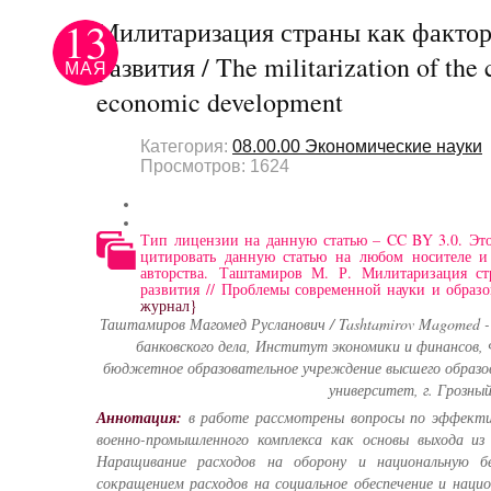
13
Милитаризация страны как фактор
развития / The militarization of the 
МАЯ
economic development
Категория:
08.00.00 Экономические науки
Просмотров: 1624
Тип лицензии на данную статью – CC BY 3.0. Это
цитировать данную статью на любом носителе 
авторства. Таштамиров М. Р. Милитаризация ст
развития // Проблемы современной науки и образ
журнал}
Таштамиров Магомед Русланович / Tashtamirov Magomed 
банковского дела, Институт экономики и финансов, 
бюджетное образовательное учреждение высшего образо
университет, г. Грозны
Аннотация:
в работе рассмотрены вопросы по эффекти
военно-промышленного комплекса как основы выхода из 
Наращивание расходов на оборону и национальную бе
сокращением расходов на социальное обеспечение и наци