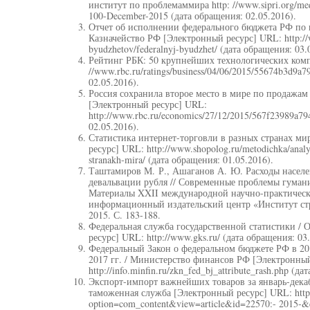
институт по проблемаммира http: //www.sipri.org/med
100-December-2015 (дата обращения: 02.05.2016).
Отчет об исполнении федерального бюджета РФ по г
Казначейство РФ [Электронный ресурс] URL: http://w
byudzhetov/federalnyj-byudzhet/ (дата обращения: 03.
Рейтинг РБК: 50 крупнейших технологических компа
//www.rbc.ru/ratings/business/04/06/2015/55674b3d9a
02.05.2016).
Россия сохранила второе место в мире по продажам
[Электронный ресурс] URL:
http://www.rbc.ru/economics/27/12/2015/567f23989a7
02.05.2016).
Статистика интернет-торговли в разных странах ми
ресурс] URL: http://www.shopolog.ru/metodichka/analytic
stranakh-mira/ (дата обращения: 01.05.2016).
Таштамиров М. Р., Ашаганов А. Ю. Расходы населе
девальвации рубля // Современные проблемы гумани
Материалы XXII международной научно-практическ
информационный издательский центр «Институт стр
2015. С. 183-188.
Федеральная служба государственной статистики /
ресурс] URL: http://www.gks.ru/ (дата обращения: 03.
Федеральный Закон о федеральном бюджете РФ в 20
2017 гг. / Министерство финансов РФ [Электронны
http://info.minfin.ru/zkn_fed_bj_attribute_rash.php (д
Экспорт-импорт важнейших товаров за январь-декаб
таможенная служба [Электронный ресурс] URL: http:
option=com_content&view=article&id=22570:- 2015-&