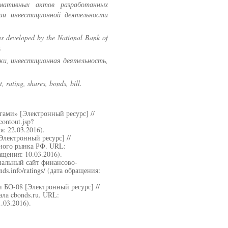
мативных актов разработанных
ии инвестиционной деятельности
ions developed by the National Bank of
.
ки, инвестиционная деятельность,
 rating, shares, bonds, bill.
ами» [Электронный ресурс] //
ontout.jsp?
: 22.03.2016).
лектронный ресурс] //
ного рынка РФ. URL:
щения: 10.03.2016).
иальный сайт финансово-
ds.info/ratings/ (дата обращения:
 БО-08 [Электронный ресурс] //
ла cbonds.ru. URL:
1.03.2016).