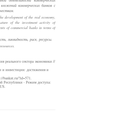
ной деятельности коммерческих
 вложений коммерческих банков с
чествам.
the development of the real economy,
ature of the investment activity of
ments of commercial banks in terms of
ть, ликвидность, риск, ресурсы.
 resources.
ия реального сектора экономики //
и и инвестиции: достижения и
/banknt.ru/?id=571.
й Республики - Режим доступа:
RUS.