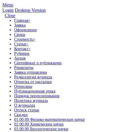
Menu
Login
Desktop Version
Close
Главная
>
Заявка
Оформление
Сроки
Стоимость
>
Статьи
>
Контакт
>
Рубрики
Архив
Сертификат о публикации
Реквизиты
Заявка отправлена
Редколлегия журнала
Отписка от рассылки
Отписаны
Публикационная этика
Порядок рецензирования
Политика журнала
О журналах
Оттиск статьи
Скидки
01.00.00 Физико-математические науки
02.00.00 Химические науки
03.00.00 Биологические науки