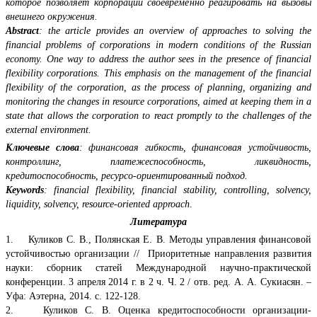
которое позволяет корпорации своевременно реагировать на вызовы
внешнего окружения.
Abstract
: the article provides an overview of approaches to solving the
financial problems of corporations in modern conditions of the Russian
economy. One way to address the author sees in the presence of financial
flexibility corporations. This emphasis on the management of the financial
flexibility of the corporation, as the process of planning, organizing and
monitoring the changes in resource corporations, aimed at keeping them in a
state that allows the corporation to react promptly to the challenges of the
external environment.
Ключевые слова
: финансовая гибкость, финансовая устойчивость,
контроллинг, платежеспособность, ликвидность,
кредитоспособность, ресурсо-ориентированный подход.
Keywords
: financial flexibility, financial stability, controlling, solvency,
liquidity, solvency, resource-oriented approach
.
Литература
1. Куликов С. В., Полянская Е. В. Методы управления финансовой
устойчивостью организации // Приоритетные направления развития
науки: сборник статей Международной научно-практической
конференции. 3 апреля 2014 г. в 2 ч. Ч. 2 / отв. ред. А. А. Сукиасян. –
Уфа: Аэтерна, 2014. с. 122-128.
2. Куликов С. В. Оценка кредитоспособности организации-