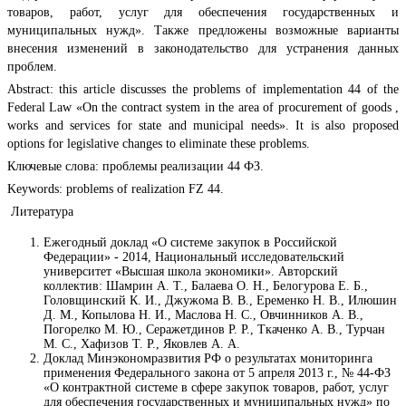
товаров, работ, услуг для обеспечения государственных и
муниципальных нужд». Также предложены возможные варианты
внесения изменений в законодательство для устранения данных
проблем.
Abstract: this article discusses the problems of implementation 44 of the
Federal Law «On the contract system in the area of procurement of goods ,
works and services for state and municipal needs». It is also proposed
options for legislative changes to eliminate these problems.
Ключевые слова: проблемы реализации 44 ФЗ.
Keywords: problems of realization FZ 44.
Литература
Ежегодный доклад «О системе закупок в Российской
Федерации» - 2014, Национальный исследовательский
университет «Высшая школа экономики». Авторский
коллектив: Шамрин А. Т., Балаева О. Н., Белогурова Е. Б.,
Головщинский К. И., Джужома В. В., Еременко Н. В., Илюшин
Д. М., Копылова Н. И., Маслова Н. С., Овчинников А. В.,
Погорелко М. Ю., Серажетдинов Р. Р., Ткаченко А. В., Турчан
М. С., Хафизов Т. Р., Яковлев А. А.
Доклад Минэкономразвития РФ о результатах мониторинга
применения Федерального закона от 5 апреля 2013 г., № 44-ФЗ
«О контрактной системе в сфере закупок товаров, работ, услуг
для обеспечения государственных и муниципальных нужд» по