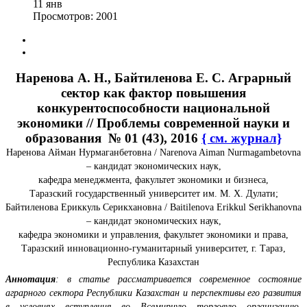
11
янв
Просмотров: 2001
Наренова А. Н., Байтиленова Е. С. Аграрный
сектор как фактор повышения
конкурентоспособности национальной
экономики // Проблемы современной науки и
образования № 01 (43), 2016
{ см. журнал}
Наренова Айман Нурмаганбетовна / Narenova Aiman Nurmagambetovna
– кандидат экономических наук,
кафедра менеджмента, факультет экономики и бизнеса,
Таразский государственный университет им. М. Х. Дулати;
Байтиленова Ериккуль Серикхановна / Baitilenova Erikkul Serikhanovna
– кандидат экономических наук,
кафедра экономики и управления, факультет экономики и права,
Таразский инновационно-гуманитарный университет, г. Тараз,
Республика Казахстан
Аннотация
: в статье рассматривается современное состояние
аграрного сектора Республики Казахстан и перспективы его развития
в условиях вступления во Всемирную торговую организацию.