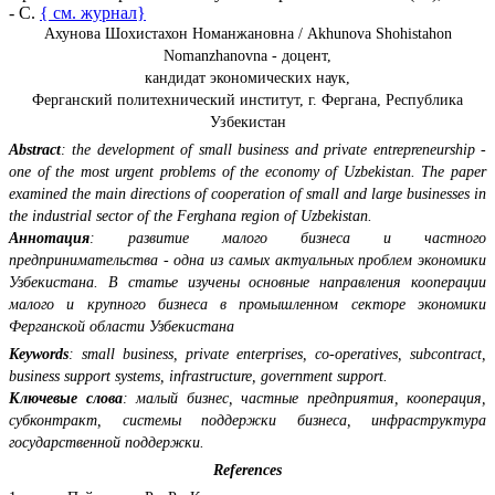
- С.
{ см. журнал}
Ахунова Шохистахон Номанжановна / Akhunova Shohistahon
Nomanzhanovna - доцент,
кандидат экономических наук,
Ферганский политехнический институт, г. Фергана, Республика
Узбекистан
Abstract
: the development of small business and private entrepreneurship -
one of the most urgent problems of the economy of Uzbekistan. The paper
examined the main directions of cooperation of small and large businesses in
the industrial sector of the Ferghana region of Uzbekistan.
Аннотация
: развитие малого бизнеса и частного
предпринимательства - одна из самых актуальных проблем экономики
Узбекистана. В статье изучены основные направления кооперации
малого и крупного бизнеса в промышленном секторе экономики
Ферганской области Узбекистана
Keywords
: small business, private enterprises, co-operatives, subcontract,
business support systems, infrastructure, government support.
Ключевые слова
: малый бизнес, частные предприятия, кооперация,
субконтракт, системы поддержки бизнеса, инфраструктура
государственной поддержки.
References