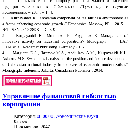
1. Пайгамов Р. Р. К вопросу развития малого и частного
предпринимательства в Узбекистане //Гуманитарные научные
исследования. – 2014. – Т. 4.
2. Kurpayanidi K. Innovation component of the business environment as
a factor enhancing economic growth // Economics. Moscow, PF. – 2015. –
№1. ISSN 2410-289Х. – С. 6-9.
3. Kurpayanidi K., Muminova E., Paygamov R. Management of
innovative activity on industrial corporations// Monograph. LAP
LAMBERT Academic Publishing. Germany 2015.
4. Margianti E.S., Ikramov M.A., Abdullaev A.M., Kurpayanidi K.I.,
Ashurov M.S. Systematical analysis of the position and further development
of Uzbekistan national industry in the case of economic modernization//
Monograph. Indonesia, Jakarta, Gunadarma Publisher , 2014.
Управление финансовой гибкостью
корпорации
Категория:
08.00.00 Экономические науки
02
фев
Просмотров: 2047