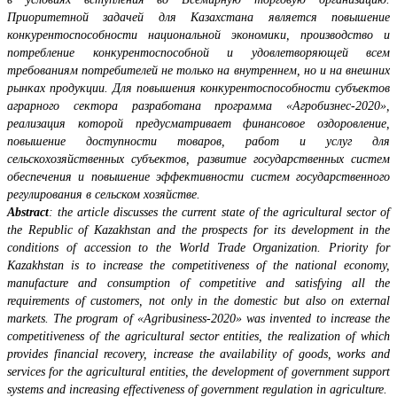
Приоритетной задачей для Казахстана является повышение
конкурентоспособности национальной экономики, производство и
потребление конкурентоспособной и удовлетворяющей всем
требованиям потребителей не только на внутреннем, но и на внешних
рынках продукции. Для повышения конкурентоспособности субъектов
аграрного сектора разработана программа «Агробизнес-2020»,
реализация которой предусматривает финансовое оздоровление,
повышение доступности товаров, работ и услуг для
сельскохозяйственных субъектов, развитие государственных систем
обеспечения и повышение эффективности систем государственного
регулирования в сельском хозяйстве.
Abstract
: the article discusses the current state of the agricultural sector of
the Republic of Kazakhstan and the prospects for its development in the
conditions of accession to the World Trade Organization. Priority for
Kazakhstan is to increase the competitiveness of the national economy,
manufacture and consumption of competitive and satisfying all the
requirements of customers, not only in the domestic but also on external
markets. The program of «Agribusiness-2020» was invented to increase the
competitiveness of the agricultural sector entities, the realization of which
provides financial recovery, increase the availability of goods, works and
services for the agricultural entities, the development of government support
systems and increasing effectiveness of government regulation in agriculture.