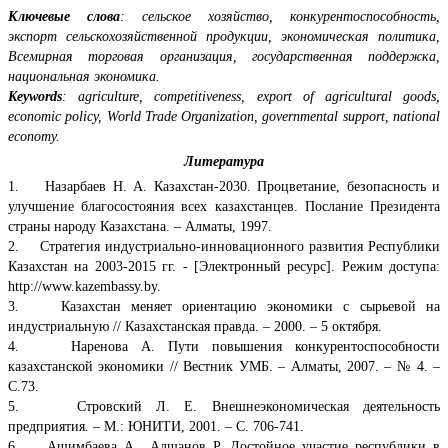
Ключевые слова
: сельское хозяйство, конкурентоспособность,
экспорт сельскохозяйственной продукции, экономическая политика,
Всемирная торговая организация, государственная поддержка,
национальная экономика.
Keywords
: аgriculture, competitiveness, export of agricultural goods,
economic policy, World Trade Organization, governmental support, national
economy.
Литература
1. Назарбаев Н. А. Казахстан-2030. Процветание, безопасность и
улучшение благосостояния всех казахстанцев. Послание Президента
страны народу Казахстана. – Алматы, 1997.
2. Стратегия индустриально-инновационного развития Республики
Казахстан на 2003-2015 гг. - [Электронный ресурс]. Режим доступа:
http://www.kazembassy.by.
3. Казахстан меняет ориентацию экономики с сырьевой на
индустриальную // Казахстанская правда. – 2000. – 5 октября.
4. Наренова А. Пути повышения конкурентоспособности
казахстанской экономики // Вестник УМБ. – Алматы, 2007. – № 4. –
С.73.
5. Стровский Л. Е. Внешнеэкономическая деятельность
предприятия. – М.: ЮНИТИ, 2001. – С. 706-741.
6. Ашимбаева А., Алшанов Р. Достойное участие республики в