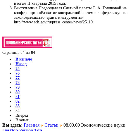
итогам II квартала 2015 года.
Выступление Председателя Счетной палаты Т. А. Голиковой на
конференции «Развитие контрактной системы в сфере закупок:
законодательство, аудит, инструменты»
http://www.ach.gov.ru/press_center/news/25110.
Страница 84 из 84
В начало
Назад
75
76
77
78
79
80
81
82
83
84
Вперед
В конец
Вы здесь:
Главная
Статьи
08.00.00 Экономические науки
Desktop Version
Top