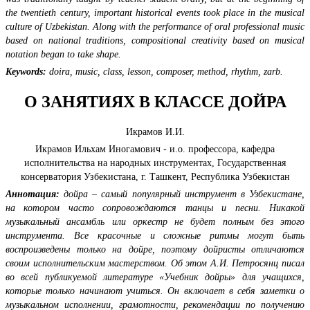
the twentieth century, important historical events took place in the musical
culture of Uzbekistan. Along with the performance of oral professional music
based on national traditions, compositional creativity based on musical
notation began to take shape.
Keywords:
doira, music, class, lesson, composer, method, rhythm, zarb.
О ЗАНЯТИЯХ В КЛАССЕ ДОЙРА
Икрамов И.И.
Икрамов Ильхам Иногамович - и.о. профессора, кафедра
исполнительства на народных инструментах, Государственная
консерватория Узбекистана, г. Ташкент, Республика Узбекистан
Аннотация:
дойра – самый популярный инструмент в Узбекистане,
на котором часто сопровождаются танцы и песни. Никакой
музыкальный ансамбль или оркестр не будет полным без этого
инструмента. Все красочные и сложные ритмы могут быть
воспроизведены только на дойре, поэтому дойристы отличаются
своим исполнительским мастерством. Об этом А.И. Петросянц писал
во всей публикуемой литературе «Учебник дойры» для учащихся,
которые только начинают учиться. Он включает в себя заметки о
музыкальном исполнении, грамотности, рекомендации по получению