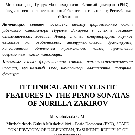
Миршохидзода Гулрух Миршохид кизи - базовый докторант (PhD),
Государственная консерватория Узбекистана, г. Ташкент, Республика
Узбекистан
Аннотация:
статья посвящена анализу фортепианных сонат
узбекского композитора Нуриллы Закирова в аспекте технико-
стилистических новаций. Автор статьи концентрирует научное
внимание на особенностях инструментальной драматургии,
качественном обновлении музыкального языка, применении
современных техник композиции.
Ключевые слова:
фортепианная соната, технико-стилистические
новации, музыкальный язык, композитор, аллеаторика, сонорика,
фактура.
ТECHNICAL AND STYLISTIC
FEATURES IN THE PIANO SONATAS
OF NURILLA ZAKIROV
Mirshohidzoda G.М.
Mirshohidzoda Gulruh Mirshohid kizi - Basic Doctorant (PhD), STATE
CONSERVATORY OF UZBEKISTAN, TASHKENT, REPUBLIC OF