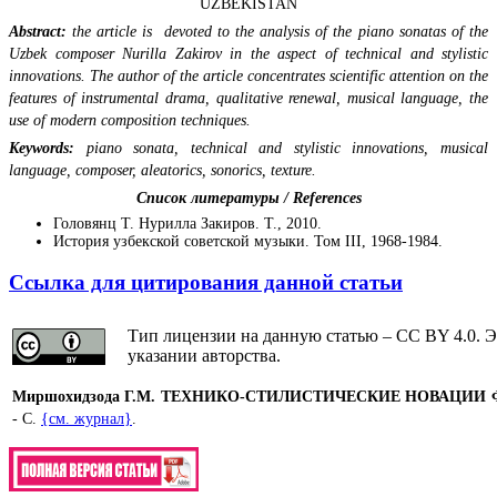
UZBEKISTAN
Abstract:
the article is devoted to the analysis of the piano sonatas of the
Uzbek composer Nurilla Zakirov in the aspect of technical and stylistic
innovations. The author of the article concentrates scientific attention on the
features of instrumental drama, qualitative renewal, musical language, the
use of modern composition techniques.
Keywords:
piano sonata, technical and stylistic innovations, musical
language, composer, aleatorics, sonorics, texture.
Список литературы / References
Головянц Т. Нурилла Закиров. Т., 2010.
История узбекской советской музыки. Том III, 1968-1984.
Ссылка для цитирования данной статьи
Тип лицензии на данную статью – CC BY 4.0. Э
указании авторства.
Миршохидзода Г.М. ТЕХНИКО-СТИЛИСТИЧЕСКИЕ НОВАЦИ
- С.
{см. журнал}
.