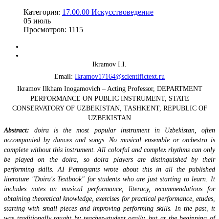
Категория:
17.00.00 Искусствоведение
05
июль
Просмотров: 1115
Ikramov I.I.
Email:
Ikramov17164@scientifictext.ru
Ikramov Ilkham Inogamovich – Acting Professor, DEPARTMENT
PERFORMANCE ON PUBLIC INSTRUMENT, STATE
CONSERVATORY OF UZBEKISTAN, TASHKENT, REPUBLIC OF
UZBEKISTAN
Abstract:
doira is the most popular instrument in Uzbekistan, often
accompanied by dances and songs. No musical ensemble or orchestra is
complete without this instrument. All colorful and complex rhythms can only
be played on the doira, so doira players are distinguished by their
performing skills. AI Petrosyants wrote about this in all the published
literature "Doira's Textbook" for students who are just starting to learn. It
includes notes on musical performance, literacy, recommendations for
obtaining theoretical knowledge, exercises for practical performance, etudes,
starting with small pieces and improving performing skills. In the past, it
was traditionally taught by teacher-student orally, but at the beginning of