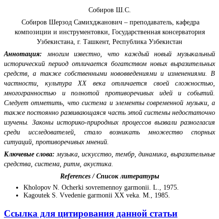
Собиров Ш.С.
Собиров Шерзод Самихджанович – преподаватель, кафедра
композиции и инструментовки, Государственная консерватория
Узбекистана, г. Ташкент, Республика Узбекистан
Аннотация:
многим известно, что каждый новый музыкальный
исторический период отличается богатством новых выразительных
средств, а также собственными нововведениями и изменениями. В
частности, культура ХХ века отличается своей сложностью,
многогранностью и полнотой противоречивых идей и событий.
Следует отметить, что система и элементы современной музыки, а
также постоянно развивающаяся часть этой системы недостаточно
изучены. Законы историко-природных процессов вызвали разногласия
среди исследователей, стало возникать множество спорных
ситуаций, противоречивых мнений.
Ключевые слова:
музыка, искусство, тембр, динамика, выразительные
средства, система, ритм, акустика.
References / Список литературы
Kholopov N. Ocherki sovremennoy garmonii. L., 1975.
Kagoutek S. Vvedeniе garmonii XX veka. M., 1985.
Ссылка для цитирования данной статьи