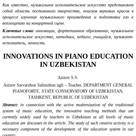
Как известно, музыкальное исполнительское искусство представляет
собой область постоянного творчества, поисков звуковых красок в
процессе изучения музыкального произведения и подготовки его к
воплощению на концертной сцене.
Ключевые слова:
инновации, фортепианное образование, музыкальное
исполнительское искусство, методика, педагог, учащийся, музыкант-
исполнитель, личность.
INNOVATIONS IN PIANO EDUCATION
IN UZBEKISTAN
Azizov S.S.
Azizov Sarvarzhon Salimzhon ugli – Teacher, DEPARTMENT GENERAL
PIANOFORTE, STATE CONSERVATORY OF UZBEKISTAN,
TASHKENT, REPUBLIC OF UZBEKISTAN
Abstract:
in connection with the active modernization of the traditional
system of music education, the innovative teaching methods that are
currently widely used by teachers in Uzbekistan at all levels of music
education are discusses in the article. The study of such creative activity is a
necessary component of the development of the education system in our
country.