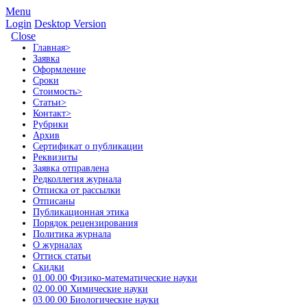
Menu
Login
Desktop Version
Close
Главная
>
Заявка
Оформление
Сроки
Стоимость
>
Статьи
>
Контакт
>
Рубрики
Архив
Сертификат о публикации
Реквизиты
Заявка отправлена
Редколлегия журнала
Отписка от рассылки
Отписаны
Публикационная этика
Порядок рецензирования
Политика журнала
О журналах
Оттиск статьи
Скидки
01.00.00 Физико-математические науки
02.00.00 Химические науки
03.00.00 Биологические науки