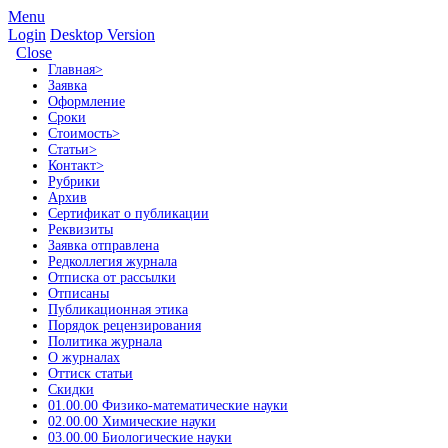
Menu
Login
Desktop Version
Close
Главная
>
Заявка
Оформление
Сроки
Стоимость
>
Статьи
>
Контакт
>
Рубрики
Архив
Сертификат о публикации
Реквизиты
Заявка отправлена
Редколлегия журнала
Отписка от рассылки
Отписаны
Публикационная этика
Порядок рецензирования
Политика журнала
О журналах
Оттиск статьи
Скидки
01.00.00 Физико-математические науки
02.00.00 Химические науки
03.00.00 Биологические науки