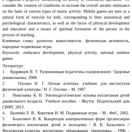
consider the creation of conditions to increase the overall aerobic endurance
on the basis of various types of motor activity. Mobile games are seen as a
natural form of exercise for kids, corresponding to their anatomical and
psychological characteristics, as well as the factor of physical development
and education and a means of spiritual formation of the person in the
process of teaching.
Ключевые слова: развитие выносливости, физическая активность,
народные подвижные игры.
Keywords: endurance development, physical activity, national outdoor
games.
Литература
1. Кудрявцев В. Т. Развивающая педагогика оздоровления / Здоровье
дошкольника, 2008.
2. Озолин Н. Г. Легкая атлетика: учебник для институтов
физической культуры / Н. Г. Озолин – М. 1987.
3. Николаева К. В. Этнопедагогические основы воспитания детей
дошкольного возраста. Учебное пособие. - Якутск: Издательский дом
СВФУ, 2013.
4. Былеева Л. В., Коротков И. М. Подвижные игры. - М.: ФиС, 2002.
5. Бальсевич В. К. Концепция альтернативных форм организации
физического воспитания детей и молодежи / В. К. Бальсевич //
Физическая культура: воспитание, образование, тренировка. - 1996. -