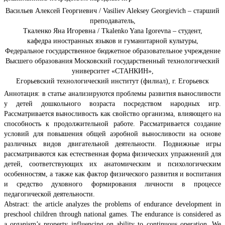
Васильев Алексей Георгиевич / Vasiliev Aleksey Georgievich – старший
преподаватель,
Ткаленко Яна Игоревна / Tkalenko Yana Igorevna – студент,
кафедра иностранных языков и гуманитарной культуры,
Федеральное государственное бюджетное образовательное учреждение
Высшего образования Московский государственный технологический
университет «СТАНКИН»,
Егорьевский технологический институт (филиал), г. Егорьевск
Аннотация: в статье анализируются проблемы развития выносливости
у детей дошкольного возраста посредством народных игр.
Рассматривается выносливость как свойство организма, влияющего на
способность к продолжительной работе. Рассматривается создание
условий для повышения общей аэробной выносливости на основе
различных видов двигательной деятельности. Подвижные игры
рассматриваются как естественная форма физических упражнений для
детей, соответствующих их анатомическим и психологическим
особенностям, а также как фактор физического развития и воспитания
и средство духовного формирования личности в процессе
педагогической деятельности.
Abstract: the article analyzes the problems of endurance development in
preschool children through national games. The endurance is considered as
a organism’s property influencing on ability to continuous operation. We