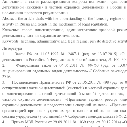
Аннотация: в статье рассматриваются вопросы понимания сущност
детективной (сыскной) и частной охранной деятельности в России 
нормативно-правового регулирования.
Abstract: the article deals with the understanding of the licensing regime of 
activity in Russia and trends in the mechanism of legal regulation.
Ключевые слова: лицензирование, административно-правовой режим
деятельность, частная охранная деятельность.
Keywords: licensing, administrative and legal regime, private detective activity
Литература
1. Закон РФ от 11.03.1992 № 2487-1 (ред. от 13.07.2015) «О ч
деятельности в Российской Федерации» // Российская газета, № 100, 30.
2. Федеральный закон от 04.05.2011 № 99-ФЗ (ред. от 13.07.2
лицензировании отдельных видов деятельности» // Собрание законодат
2716.
3. Постановление Правительства РФ от 23.06.2011 № 498 (ред. от 0
осуществления частной детективной (сыскной) и частной охранной дея
о лицензировании частной детективной (сыскной) деятельности»
частной охранной деятельности», «Правилами ведения реестра лиц
охранной деятельности и предоставления сведений из него», «Правил
организацией органов внутренних дел о начале и об окончании ока
состава учредителей (участников)») // Собрание законодательства РФ, 27
4. Приказ МВД России от 29.09.2011 № 1039 (ред. от 30.12.2014) «