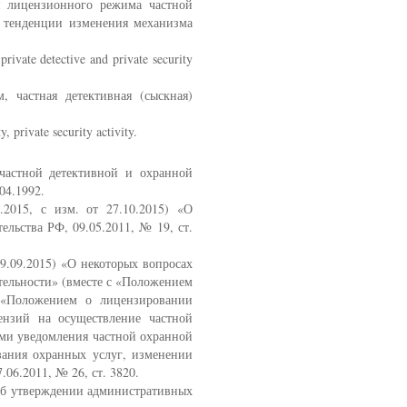
и лицензионного режима частной
и тенденции изменения механизма
private detective and private security
, частная детективная (сыскная)
, private security activity.
астной детективной и охранной
04.1992.
015, с изм. от 27.10.2015) «О
ельства РФ, 09.05.2011, № 19, ст.
9.09.2015) «О некоторых вопросах
тельности» (вместе с «Положением
, «Положением о лицензировании
ензий на осуществление частной
ами уведомления частной охранной
зания охранных услуг, изменении
.06.2011, № 26, ст. 3820.
Об утверждении административных