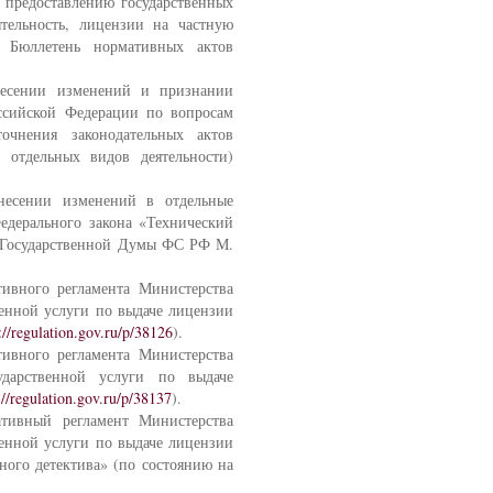
 предоставлению государственных
тельность, лицензии на частную
/ Бюллетень нормативных актов
сении изменений и признании
ссийской Федерации по вопросам
очнения законодательных актов
отдельных видов деятельности)
сении изменений в отдельные
едерального закона «Технический
м Государственной Думы ФС РФ М.
ного регламента Министерства
енной услуги по выдаче лицензии
://regulation.gov.ru/p/38126
).
ного регламента Министерства
дарственной услуги по выдаче
://regulation.gov.ru/p/38137
).
вный регламент Министерства
енной услуги по выдаче лицензии
ного детектива» (по состоянию на