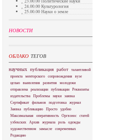
23.00.00 Политические науки
24.00.00 Культурология
25.00.00 Науки о земле
НОВОСТИ
ОБЛАКО
ТЕГОВ
научных
публикация
работ
талантливой
проекта
менторского
сопровождения
вузе
целью
выявления
развития
молодежи
отправлена
реализации
публикации
Реквизиты
издательства
Проблемы
науки
заявка
Сертификат
фильмов
подготовка
журнал
Заявка
публикацию
Просто
удобно
Максимальная
оперативность
Оргвзнос
статей
узбекских
Архив
журнала
роль
одежды
художественном
замысле
современных
Редакцию