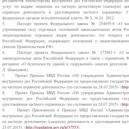
регламентов Министерства внутренних дел Российской Федерации по
услуг по выдаче лицензии на частную детективную (сыскную) дея
охранную деятельность и удостоверения частного охранника» /
федеральных органов исполнительной власти, № 3, 16.01. 2012.
5. Паспорт проекта Федерального закона № 254695-6 «О вне
утратившими силу отдельных положений законодательных актов Ро
лицензирования отдельных видов деятельности» (по вопросу ут
Российской Федерации, содержащих положения о лицензировании 
(внесен Правительством РФ).
6. Паспорт проекта Федерального закона № 272981-5 «О вне
законодательные акты Российской Федерации в связи с принятием Ф
регламент «О безопасности зданий и сооружений» (внесен депутато
Л. Шаккумом).
7. Проект Приказа МВД России «Об утверждении Административ
внутренних дел Российской Федерации по предоставлению государств
на частную охранную деятельность» (по состоянию на 24.07.2015). (
http
8. Проект Приказа МВД России «Об утверждении Административ
внутренних дел Российской Федерации по предоставлению госу
удостоверения частного охранника» (по состоянию на 24.07.2015). (
http
9. Проект Приложения к Приказу МВД России «Администрати
внутренних дел Российской Федерации по предоставлению государств
на частную детективную (сыскную) деятельность и удостоверения част
23.07.2015). (
http://regulation.gov.ru/p/37553
).