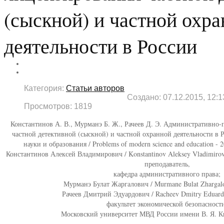
(сыскной) и частной охр
деятельности в России
Категория:
Статьи авторов
Создано: 07.12.2015, 12:1
Просмотров: 1819
Константинов А. В., Мурманэ Б. Ж., Рачеев Д. Э. Административно
частной детективной (сыскной) и частной охранной деятельности в 
науки и образования / Problems of modern science and education - 
Константинов Алексей Владимирович / Konstantinov Aleksey Vladimiro
преподаватель,
кафедра административного права;
Мурманэ Булат Жаргалович / Murmane Bulat Zhargalo
Рачеев Дмитрий Эдуардович / Racheev Dmitry Eduardo
факультет экономической безопасност
Московский университет МВД России имени В. Я. Ки