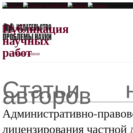
Публикация
научных
работ
Skip to content
Статьи н
авторов
Административно-правов
лицензирования частной 