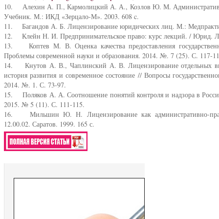
10. Алехин А. П., Кармолицкий А. А., Козлов Ю. М. Административ
Учебник. М.: ИКД «Зерцало-М». 2003. 608 c.
11. Багандов А. Б. Лицензирование юридических лиц. М.: Медпрактика
12. Клейн Н. И. Предпринимательское право: курс лекций. / Юрид. Ли
13. Коптев М. В. Оценка качества предоставления государственн
Проблемы современной науки и образования. 2014. №. 7 (25). С. 117-11
14. Кнутов А. В., Чаплинский А. В. Лицензирование отдельных ви
история развития и современное состояние // Вопросы государственн
2014. №. 1. С. 73-97.
15. Поляков А. А. Соотношение понятий контроля и надзора в России 
2015. № 5 (11). С. 111-115.
16. Мильшин Ю. Н. Лицензирование как административно-право
12.00.02. Саратов. 1999. 165 с.