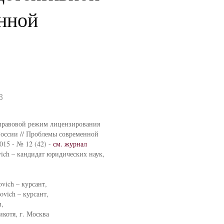
анной
3
-правовой режим лицензирования
России // Проблемы современной
2015 - № 12 (42) -
см. журнал
vich – кандидат юридических наук,
vich – курсант,
vich – курсант,
и,
котя, г. Москва