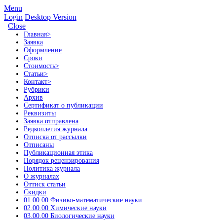
Menu
Login
Desktop Version
Close
Главная
>
Заявка
Оформление
Сроки
Стоимость
>
Статьи
>
Контакт
>
Рубрики
Архив
Сертификат о публикации
Реквизиты
Заявка отправлена
Редколлегия журнала
Отписка от рассылки
Отписаны
Публикационная этика
Порядок рецензирования
Политика журнала
О журналах
Оттиск статьи
Скидки
01.00.00 Физико-математические науки
02.00.00 Химические науки
03.00.00 Биологические науки