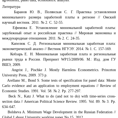
agreements, panel data, econometric analysis.
Литература
Баранов Ю. В., Полянская С. Г. Практика установления
минимального размера заработной платы в регионе // Омский
научный вестник. 2011. № 2. С. 52-55.
Ефимова Е. Установление минимальной заработной платы:
зарубежный опыт и российская практика // Мировая экономика и
международные отношения. 2011. № 2. С. 24-35.
Капелюк С. Д. Региональная минимальная заработная плата:
эконометрический анализ // Вестник НГУЭУ. 2014. № 1. С. 157-169.
Кобзарь Е. Н. Минимальная заработная плата и региональные
рынки труда в России. Препринт WP15/2009/06. М.: Изд. дом ГУ
ВШЭ, 2009.
Angrist J., Pischke J. Mostly Harmless Econometrics. Princeton
University Press, 2009. 373 p.
Arellano M., Bond S. Some tests of specification for panel data: Monte
Carlo evidence and an application to employment equations // Review of
Economic Studies. 1991. Vol. 58. № 2. Pp. 277-297.
Beck N., Katz J. What to do (and not to do) with time-series cross-
section data // American Political Science Review. 1995. Vol. 89. № 3. Pp.
634–647.
Bolsheva A. Minimum Wage Development in the Russian Federation //
Global Labour University working paper No 15. 2012.