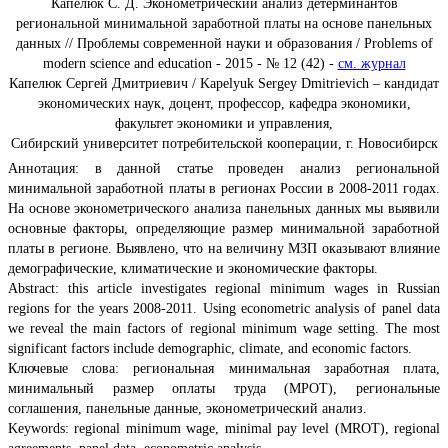
Капелюк С. Д. Эконометрический анализ детерминантов
региональной минимальной заработной платы на основе панельных
данных // Проблемы современной науки и образования / Problems of
modern science and education - 2015 - № 12 (42) -
см. журнал
Капелюк Сергей Дмитриевич / Kapelyuk Sergey Dmitrievich – кандидат
экономических наук, доцент, профессор, кафедра экономики,
факультет экономики и управления,
Сибирский университет потребительской кооперации, г. Новосибирск
Аннотация: в данной статье проведен анализ региональной
минимальной заработной платы в регионах России в 2008-2011 годах.
На основе эконометрического анализа панельных данных мы выявили
основные факторы, определяющие размер минимальной заработной
платы в регионе. Выявлено, что на величину МЗП оказывают влияние
демографические, климатические и экономические факторы.
Abstract: this article investigates regional minimum wages in Russian
regions for the years 2008-2011. Using econometric analysis of panel data
we reveal the main factors of regional minimum wage setting. The most
significant factors include demographic, climate, and economic factors.
Ключевые слова: региональная минимальная заработная плата,
минимальный размер оплаты труда (МРОТ), региональные
соглашения, панельные данные, эконометрический анализ.
Keywords: regional minimum wage, minimal pay level (MROT), regional