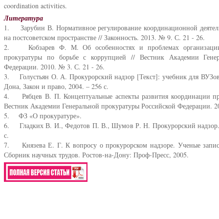
coordination activities.
Литература
1. Зарубин В. Нормативное регулирование координационной деятель
на постсоветском пространстве // Законность. 2013. № 9. С. 21 - 26.
2. Кобзарев Ф. М. Об особенностях и проблемах организации 
прокуратуры по борьбе с коррупцией // Вестник Академии Генер
Федерации. 2010. № 3. С. 21 - 26.
3. Голустьян О. А. Прокурорский надзор [Текст]: учебник для ВУЗов 
Дона, Закон и право, 2004. – 256 с.
4. Рябцев В. П. Концептуальные аспекты развития координации пра
Вестник Академии Генеральной прокуратуры Российской Федерации. 200
5. ФЗ «О прокуратуре».
6. Гладких В. И., Федотов П. В., Шумов Р. Н. Прокурорский надзор. 
с.
7. Князева Е. Г. К вопросу о прокурорском надзоре. Ученые запис
Сборник научных трудов. Ростов-на-Дону: Проф-Пресс, 2005.