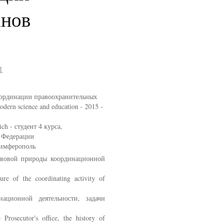
анов
1
координации правоохранительных
ern science and education - 2015 -
ch - студент 4 курса,
 Федерации
Симферополь
равовой природы координационной
ture of the coordinating activity of
национной деятельности, задачи
 Prosecutor's office, the history of