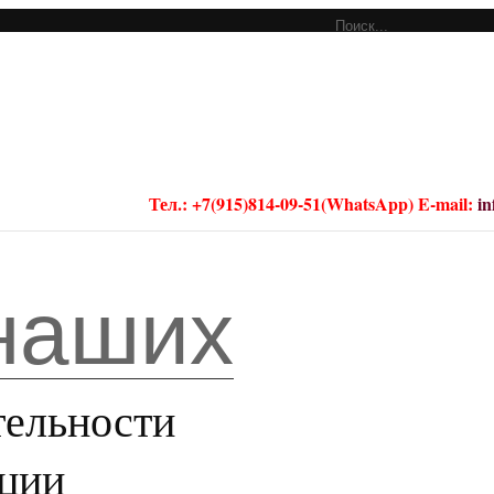
Тел.: +7(915)814-09-51(WhatsApp) E-mail:
i
аших
тельности
ации