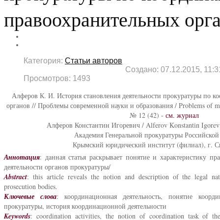
правоохранительных орг
Категория:
Статьи авторов
Создано: 07.12.2015, 11:3
Просмотров: 1493
Алферов К. И. История становления деятельности прокуратуры по 
органов // Проблемы современной науки и образования / Problems of mod
№ 12 (42) -
см. журнал
Алферов Константин Игоревич / Alferov Konstantin Igorevi
Академия Генеральной прокуратуры Российской
Крымский юридический институт (филиал), г. 
Аннотация
: данная статья раскрывает понятие и характеристику п
деятельности органов прокуратуры/
Abstract
: this article reveals the notion and description of the legal na
prosecution bodies.
Ключевые слова
: координационная деятельность, понятие коорди
прокуратуры, история координационной деятельности
Keywords
: coordination activities, the notion of coordination task of the