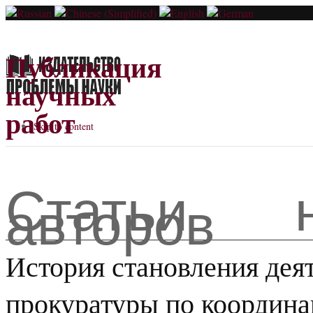
Публикация
научных
работ
Skip to content
Статьи н
авторов
История становления дея
прокуратуры по координ