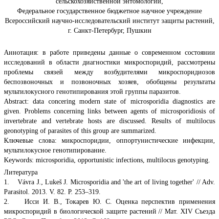
сельскохозяйственной энтомологии,
Федеральное государственное бюджетное научное учреждение
Всероссийский научно-исследовательский институт защиты растений,
г. Санкт-Петербург, Пушкин
Аннотация: в работе приведены данные о современном состоянии
исследований в области диагностики микроспоридий, рассмотрены
проблемы связей между возбудителями микроспоридиозов
беспозвоночных и позвоночных хозяев, обобщены результаты
мультилокусного генотипирования этой группы паразитов.
Abstract: data concering modern state of microsporidia diagnostics are
given. Problems concerning links between agents of microsporidiosis of
invertebrate and vertebrate hosts are discussed. Results of multilocus
geonotyping of parasites of this group are summarized.
Ключевые слова: микроспоридии, оппортунистические инфекции,
мультилокусное генотипирование.
Keywords: microsporidia, opportunistic infections, multilocus genotyping.
Литература
1. Vávra J., Lukeš J. Microsporidia and 'the art of living together' // Adv.
Parasitol. 2013. V. 82. P. 253–319.
2. Исси И. В., Токарев Ю. С. Оценка перспектив применения
микроспоридий в биологической защите растений // Мат. XIV Съезда