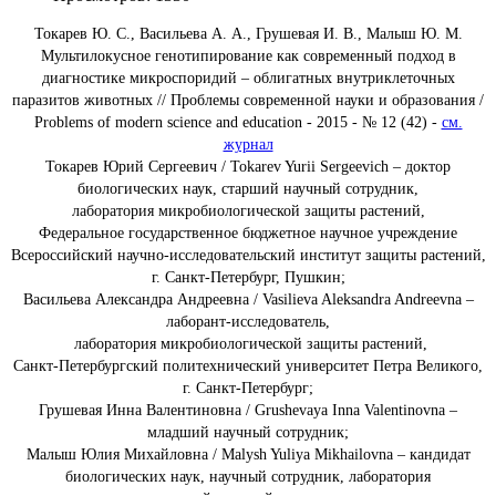
Токарев Ю. С., Васильева А. А., Грушевая И. В., Малыш Ю. М.
Мультилокусное генотипирование как современный подход в
диагностике микроспоридий – облигатных внутриклеточных
паразитов животных // Проблемы современной науки и образования /
Problems of modern science and education - 2015 - № 12 (42) -
см.
журнал
Токарев Юрий Сергеевич / Tokarev Yurii Sergeevich – доктор
биологических наук, старший научный сотрудник,
лаборатория микробиологической защиты растений,
Федеральное государственное бюджетное научное учреждение
Всероссийский научно-исследовательский институт защиты растений,
г. Санкт-Петербург, Пушкин;
Васильева Александра Андреевна / Vasilieva Aleksandra Andreevna –
лаборант-исследователь,
лаборатория микробиологической защиты растений,
Санкт-Петербургский политехнический университет Петра Великого,
г. Санкт-Петербург;
Грушевая Инна Валентиновна / Grushevaya Inna Valentinovna –
младший научный сотрудник;
Малыш Юлия Михайловна / Malysh Yuliya Mikhailovna – кандидат
биологических наук, научный сотрудник, лаборатория