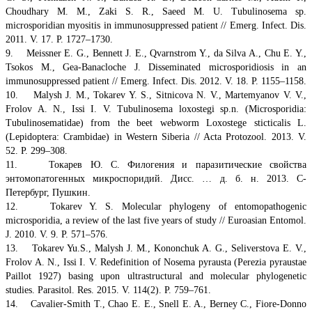
Choudhary M. M., Zaki S. R., Saeed M. U. Tubulinosema sp.
microsporidian myositis in immunosuppressed patient // Emerg. Infect. Dis.
2011. V. 17. P. 1727–1730.
9. Meissner E. G., Bennett J. E., Qvarnstrom Y., da Silva A., Chu E. Y.,
Tsokos M., Gea-Banacloche J. Disseminated microsporidiosis in an
immunosuppressed patient // Emerg. Infect. Dis. 2012. V. 18. P. 1155–1158.
10. Malysh J. M., Tokarev Y. S., Sitnicova N. V., Martemyanov V. V.,
Frolov A. N., Issi I. V. Tubulinosema loxostegi sp.n. (Microsporidia:
Tubulinosematidae) from the beet webworm Loxostege sticticalis L.
(Lepidoptera: Crambidae) in Western Siberia // Acta Protozool. 2013. V.
52. P. 299–308.
11. Токарев Ю. С. Филогения и паразитические свойства
энтомопатогенных микроспоридий. Дисс. … д. б. н. 2013. С-
Петербург, Пушкин.
12. Tokarev Y. S. Molecular phylogeny of entomopathogenic
microsporidia, a review of the last five years of study // Euroasian Entomol.
J. 2010. V. 9. P. 571–576.
13. Tokarev Yu.S., Malysh J. M., Kononchuk A. G., Seliverstova E. V.,
Frolov A. N., Issi I. V. Redefinition of Nosema pyrausta (Perezia pyraustae
Paillot 1927) basing upon ultrastructural and molecular phylogenetic
studies. Parasitol. Res. 2015. V. 114(2). P. 759–761.
14. Cavalier-Smith T., Chao E. E., Snell E. A., Berney C., Fiore-Donno