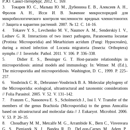
РЭО. Санкт-Петербург, 2012. С. 169.
3. Токарев Ю. С., Малыш Ю. М., Дубинина Е. В., Алексеев А. Н.,
Фролов А. Н., Исси И. В. Значение микроспоридий для
микробиологического контроля численности вредных членистоногих
// Защита и карантин растений. 2007. № 12. С. 14–16.
4. Tokarev Y. S., Levchenko M. V., Naumov A. M., Senderskiy I. V.,
Lednev G. R. Interactions of two insect pathogens, Paranosema locustae
(Protista: Microsporidia) and Metarhizium acridum (Fungi: Hypocreales),
during a mixed infection of Locusta migratoria (Insecta: Orthoptera)
nymphs // J. Invertebr. Pathol. 2011. V. 106. P. 336–338.
5. Didier E. S., Bessinger G. T. Host-parasite relationships in
microsporidiosis: animal models and immunology. In: Wittner. M. (Ed.),
The microsporidia and microsporidiosis. Washington, D. C., 1999. P. 225–
257.
6. Vossbrinck C. R., Debrunner-Vossbrinck B. A. Molecular phylogeny of
the Microsporidia: ecological, ultrastructural and taxonomic considerations
// Folia Parasitol. 2005. V. 52. V. 131–142.
7. Franzen C., Nassonova E. S., Scholmerich J., Issi I. V. Transfer of the
members of the genus Brachiola (Microsporidia) to the genus Anncaliia
based on ultrastructural and molecular data // J. Eukaryot. Microbiol. 2006.
V. 53. P. 26–35.
8. Choudhary M. M., Metcalfe M. G., Arrambide K., Bern C., Visvesvara
G. S., Pieniazek N. J., Bandea R. D., DeLeon-Carnes M., Adem P.,