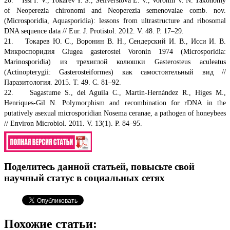
20. Issi I. V., Tokarev Y. S., Seliverstova E. V., Voronin V. N. Taxonomy
of Neoperezia chironomi and Neoperezia semenovaiae comb. nov.
(Microsporidia, Aquasporidia): lessons from ultrastructure and ribosomal
DNA sequence data // Eur. J. Protistol. 2012. V. 48. P. 17–29.
21. Токарев Ю. С., Воронин В. Н., Сендерский И. В., Исси И. В.
Микроспоридия Glugea gasterostei Voronin 1974 (Microsporidia:
Marinosporidia) из трехиглой колюшки Gasterosteus aculeatus
(Actinopterygii: Gasterosteiformes) как самостоятельный вид //
Паразитология. 2015. Т. 49. С. 81–92.
22. Sagastume S., del Aguila C., Martín-Hernández R., Higes M.,
Henriques-Gil N. Polymorphism and recombination for rDNA in the
putatively asexual microsporidian Nosema ceranae, a pathogen of honeybees
// Environ Microbiol. 2011. V. 13(1). P. 84–95.
Поделитесь данной статьей, повысьте свой
научный статус в социальных сетях
Похожие статьи: