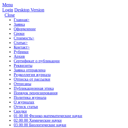
Menu
Login
Desktop Version
Close
Главная
>
Заявка
Оформление
Сроки
Стоимость
>
Статьи
>
Контакт
>
Рубрики
Архив
Сертификат о публикации
Реквизиты
Заявка отправлена
Редколлегия журнала
Отписка от рассылки
Отписаны
Публикационная этика
Порядок рецензирования
Политика журнала
О журналах
Оттиск статьи
Скидки
01.00.00 Физико-математические науки
02.00.00 Химические науки
03.00.00 Биологические науки