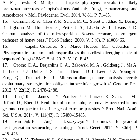
A. M., Lewis R. Multigene eukaryote phylogeny reveals the likely
protozoan ancestors of opisthokonts (animals, fungi, choanozoans) and
Amoebozoa // Mol. Phylogenet. Evol. 2014. V. 81. P. 71–85.
15. Cornman R. S., Chen Y. P., Schatz M. C., Street C., Zhao Y., Desany
B., Egholm M., Hutchison S., Pettis J. S., Lipkin W. I., Evans J. D.
Genomic analyses of the microsporidian Nosema ceranae, an emergent
pathogen of honey bees // PLoS Pathog. 2009. V. 5 (6). P. e1000466.
16. Capella-Gutiérrez S., Marcet-Houben M., Gabaldón T.
Phylogenomics supports microsporidia as the earliest diverging clade of
sequenced fungi // BMC Biol. 2012. V. 10. P. 47.
17. Cuomo C. A., Desjardins C. A., Bakowski M. A., Goldberg J., Ma A.
T., Becnel J. J., Didier E. S., Fan L., Heiman D. I., Levin J. Z., Young S.,
Zeng Q., Troemel E. R. Microsporidian genome analysis reveals
evolutionary strategies for obligate intracellular growth // Genome Res.
2012. V. 22(12). P. 2478–2488.
18. Haag K. L., James T. Y., Pombert J. F., Larsson R., Schaer T. M.,
Refardt D., Ebert D. Evolution of a morphological novelty occurred before
genome compaction in a lineage of extreme parasites // Proc. Natl. Acad.
Sci. U S A. 2014. V. 111(43). P. 15480–15485.
19. van Dijk E. L., Auger H., Jaszczyszyn Y., Thermes C. Ten years of
next-generation sequencing technology. Trends Genet. 2014. V. 30(9). P.
418–426.