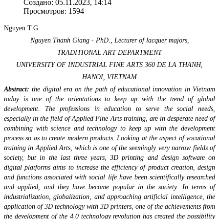
Создано: 05.11.2023, 14:14
Просмотров: 1594
Nguyen T.G.
Nguyen Thanh Giang - PhD., Lecturer of lacquer majors,
TRADITIONAL ART DEPARTMENT
UNIVERSITY OF INDUSTRIAL FINE ARTS 360 DE LA THANH,
HANOI, VIETNAM
Abstract:
the digital era on the path of educational innovation in Vietnam
today is one of the orientations to keep up with the trend of global
development. The professions in education to serve the social needs,
especially in the field of Applied Fine Arts training, are in desperate need of
combining with science and technology to keep up with the development
process so as to create modern products. Looking at the aspect of vocational
training in Applied Arts, which is one of the seemingly very narrow fields of
society, but in the last three years, 3D printing and design software on
digital platforms aims to increase the efficiency of product creation, design
and functions associated with social life have been scientifically researched
and applied, and they have become popular in the society. In terms of
industrialization, globalization, and approaching artificial intelligence, the
application of 3D technology with 3D printers, one of the achievements from
the development of the 4.0 technology revolution has created the possibility