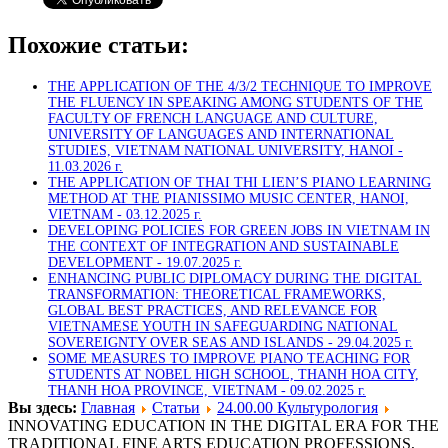
Похожие статьи:
THE APPLICATION OF THE 4/3/2 TECHNIQUE TO IMPROVE
THE FLUENCY IN SPEAKING AMONG STUDENTS OF THE
FACULTY OF FRENCH LANGUAGE AND CULTURE,
UNIVERSITY OF LANGUAGES AND INTERNATIONAL
STUDIES, VIETNAM NATIONAL UNIVERSITY, HANOI -
11.03.2026 г.
THE APPLICATION OF THAI THI LIEN’S PIANO LEARNING
METHOD AT THE PIANISSIMO MUSIC CENTER, HANOI,
VIETNAM -
03.12.2025 г.
DEVELOPING POLICIES FOR GREEN JOBS IN VIETNAM IN
THE CONTEXT OF INTEGRATION AND SUSTAINABLE
DEVELOPMENT -
19.07.2025 г.
ENHANCING PUBLIC DIPLOMACY DURING THE DIGITAL
TRANSFORMATION: THEORETICAL FRAMEWORKS,
GLOBAL BEST PRACTICES, AND RELEVANCE FOR
VIETNAMESE YOUTH IN SAFEGUARDING NATIONAL
SOVEREIGNTY OVER SEAS AND ISLANDS -
29.04.2025 г.
SOME MEASURES TO IMPROVE PIANO TEACHING FOR
STUDENTS AT NOBEL HIGH SCHOOL, THANH HOA CITY,
THANH HOA PROVINCE, VIETNAM -
09.02.2025 г.
Вы здесь:
Главная
Статьи
24.00.00 Культурология
INNOVATING EDUCATION IN THE DIGITAL ERA FOR THE
TRADITIONAL FINE ARTS EDUCATION PROFESSIONS,