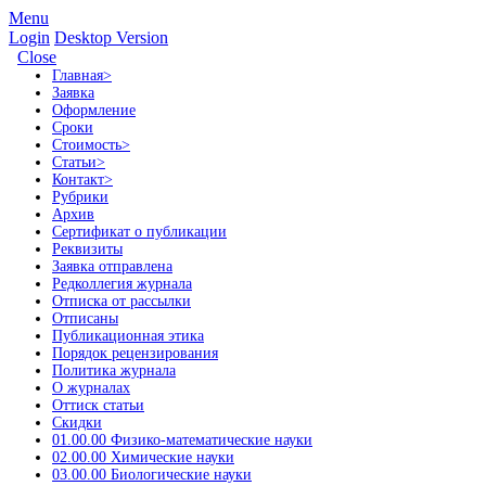
Menu
Login
Desktop Version
Close
Главная
>
Заявка
Оформление
Сроки
Стоимость
>
Статьи
>
Контакт
>
Рубрики
Архив
Сертификат о публикации
Реквизиты
Заявка отправлена
Редколлегия журнала
Отписка от рассылки
Отписаны
Публикационная этика
Порядок рецензирования
Политика журнала
О журналах
Оттиск статьи
Скидки
01.00.00 Физико-математические науки
02.00.00 Химические науки
03.00.00 Биологические науки