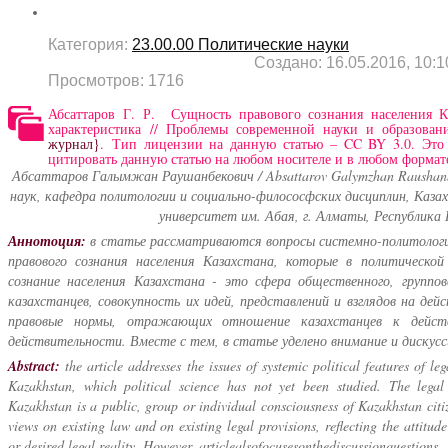
Категория:
23.00.00 Политические науки
Создано: 16.05.2016, 10:1
Просмотров: 1716
Абсаттаров Г. Р. Сущность правового сознания населения Ка
характеристика // Проблемы современной науки и образов
журнал}
. Тип лицензии на данную статью – CC BY 3.0. Это 
цитировать данную статью на любом носителе и в любом формате
Абсаттаров Галымжан Раушанбекович / Absattarov Galymzhan Raushan
наук, кафедра политологии и социально-филососфских дисциплин, Каза
университет им. Абая, г. Алматы, Республика
Аннотоция:
в статье рассматриваются вопросы системно-политолог
правового сознания населения Казахстана, которые в политической
сознание населения Казахстана - это сфера общественного, группов
казахстанцев, совокупность их идей, представлений и взглядов на де
правовые нормы, отражающих отношение казахстанцев к дейст
действительности. Вместе с тем, в статье уделено внимание и дискус
Abstract:
the article addresses the issues of systemic political features of le
Kazakhstan, which political science has not yet been studied. The legal
Kazakhstan is a public, group or individual consciousness of Kazakhstan citiz
views on existing law and on existing legal provisions, reflecting the attitud
or desired legal reality. However, articlealsofocusesonthediscussionquestions.