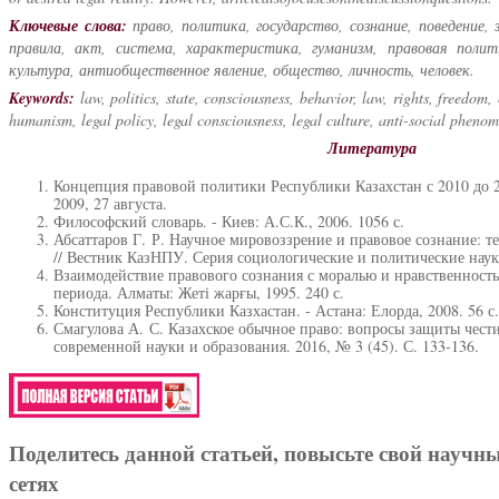
Ключевые слова:
право, политика, государство, сознание, поведение, з
правила, акт, система, характеристика, гуманизм, правовая полити
культура, антиобщественное явление, общество, личность, человек.
Keywords:
law, politics, state, consciousness, behavior, law, rights, freedom, 
humanism, legal policy, legal consciousness, legal culture, anti-social phenom
Литература
Концепция правовой политики Республики Казахстан с 2010 до 20
2009, 27 августа.
Философский словарь. - Киев: А.С.К., 2006. 1056 с.
Абсаттаров Г. Р. Научное мировоззрение и правовое сознание: 
// Вестник КазНПУ. Серия социологические и политические науки
Взаимодействие правового сознания с моралью и нравственность
периода. Алматы: Жеті жарғы, 1995. 240 с.
Конституция Республики Казхастан. - Астана: Елорда, 2008. 56 с.
Смагулова А. С. Казахское обычное право: вопросы защиты чести
современной науки и образования. 2016, № 3 (45). С. 133-136.
Поделитесь данной статьей, повысьте свой научн
сетях