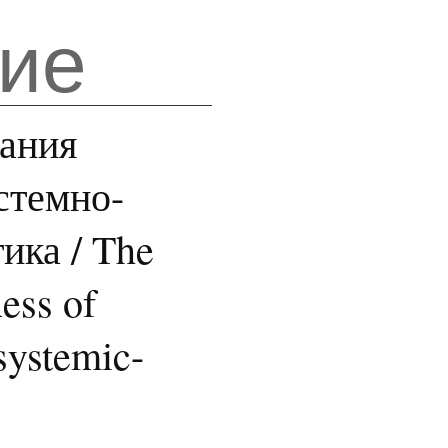
ие
нания
стемно-
ика / The
ess of
systemic-