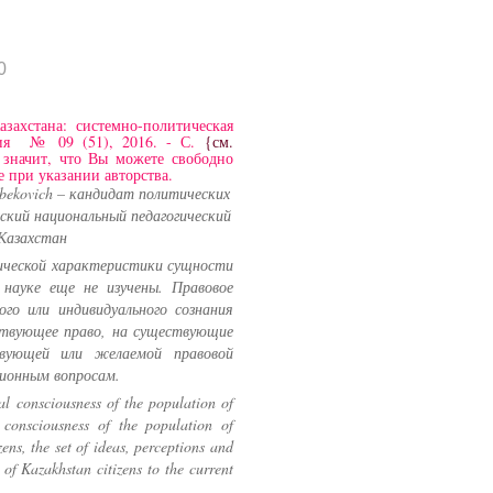
0
захстана: системно-политическая
ания № 09 (51), 2016. - С.
{см.
значит, что Вы можете свободно
 при указании авторства.
bekovich – кандидат политических
хский национальный педагогический
 Казахстан
ической характеристики сущности
 науке еще не изучены. Правовое
ого или индивидуального сознания
йствующее право, на существующие
вующей или желаемой правовой
сионным вопросам.
gal consciousness of the population of
 consciousness of the population of
ens, the set of ideas, perceptions and
e of Kazakhstan citizens to the current