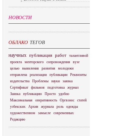
НОВОСТИ
ОБЛАКО
ТЕГОВ
научных
публикация
работ
талантливой
проекта
менторского
сопровождения
вузе
целью
выявления
развития
молодежи
отправлена
реализации
публикации
Реквизиты
издательства
Проблемы
науки
заявка
Сертификат
фильмов
подготовка
журнал
Заявка
публикацию
Просто
удобно
Максимальная
оперативность
Оргвзнос
статей
узбекских
Архив
журнала
роль
одежды
художественном
замысле
современных
Редакцию