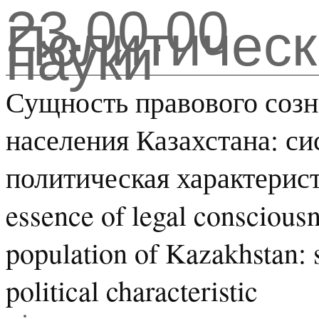
23.00.00
Политическ
науки
Сущность правового соз
населения Казахстана: си
политическая характерист
essence of legal consciousn
population of Kazakhstan: 
political characteristic