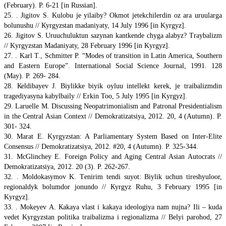
(February). P. 6-21 [in Russian].
25. . Jigitov S. Kulobu je yilaiby? Okmot jetekchilerdin oz ara uruularga
bolunushu // Кyrgyzstan madaniyaty, 14 July 1996 [in Kyrgyz].
26. Jigitov S. Uruuchuluktun sazynan kantkende chyga alabyz? Тraybalizm
// Kyrgyzstan Madaniyaty, 28 February 1996 [in Kyrgyz].
27. . Karl T., Schmitter P. “Modes of transition in Latin America, Southern
and Eastern Europe”. International Social Science Journal, 1991. 128
(May). P. 269- 284.
28. Кеldibayev J. Biylikke biyik oyluu intellekt kerek, je traibalizmdin
tragediyasyna kabylbaily // Erkin Too, 5 July 1995 [in Kyrgyz].
29. Laruelle M. Discussing Neopatrimonialism and Patronal Presidentialism
in the Central Asian Context // Demokratizatsiya, 2012. 20, 4 (Autumn). P.
301- 324.
30. Marat E. Kyrgyzstan: A Parliamentary System Based on Inter-Elite
Consensus // Demokratizatsiya, 2012. #20, 4 (Autumn). P. 325-344.
31. McGlinchey E. Foreign Policy and Aging Central Asian Autocrats //
Demokratizatsiya, 2012. 20 (3). P. 262-267.
32. . Мoldokasymov K. Тenirim tendi suyot: Biylik uchun tireshyuloor,
regionaldyk bolumdor jonundo // Кyrgyz Ruhu, 3 February 1995 [in
Kyrgyz].
33. . Моkeyev A. Кakaya vlast i kakaya ideologiya nam nujna? Ili – kuda
vedet Kyrgyzstan politika traibalizma i regionalizma // Belyi parohod, 27