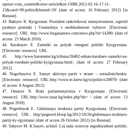
option=com_content&view=article&id-15086:2012-02-16-17-11-
15&catid=99:politic&Itemid=29/ (date of access: 16 February 2012) [in
Russian].
43. Bakiyev K. Кyrgyzstan: Prezident raskritikoval semeystvennost, zapretil
pyshnye pominki i Usomnilsya v neobhodimosti vyborov. [Electronic
resource]. URL: http://www.fergananews.com/news.php?id=14280/ (date of
access: 23 March 2010).
44. Кarabayev E. Zametki na polyah vnesgnei politiki Kyrgyzstana.
[Electronic resource]. URL:
45. http://www.barometer.kg/tribuna/26402-ednan-karabaev-zametki-na-
polyah-vneshnei-politiki-kyrgyzstana.html/, (date of access: 27 February
2012).
46. Nogoibayeva E. Samye aktivnye partii v strane – sotsialisticheskie.
[Electronic resource]. URL:http://www.m.knew.kg/ru/politics/20070/ (date
of access: 8 August 2012).
47. Оmarov N. Riski parlamentarizma v Kyrgyzstane. [Electronic
resource]. URL:http://www.tazar.kg/index.php?dn= / (date of access: 13
August 2010).
48. Pogrebnyak E. Glubinnaya struktura partiy Kyrgyzstana. [Electronic
resource]. URL: http//pognord.kloop.kg/2012/10/26/glubinnaya-struktura-
partij-ky-rgyzstana/ (date of access 26 October 2012) [in Russian].
49. Sabyrov M. К.Isayev, uchitel: Loj stala ocnovoy segodnyashnei politiki.