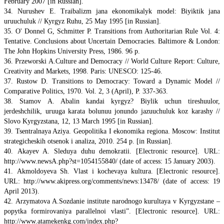
February 2007 [in Russian].
34. Nurushev E. Тraibalizm jana ekonomikalyk model: Biyiktik jana
uruuchuluk // Кyrgyz Ruhu, 25 May 1995 [in Russian].
35. O' Donnel G, Schmitter P. Transitions from Authoritarian Rule Vol. 4:
Tentative. Conclusions about Uncertain Democracies. Baltimore & London:
The John Hopkins University Press, 1986. 96 p.
36. Przeworski A.Culture and Democracy // World Culture Report: Culture,
Creativity and Markets, 1998. Paris: UNESCO: 125-46.
37. Rustow D. Transitions to Democracy: Toward a Dynamic Model //
Comparative Politics, 1970. Vol. 2, 3 (April), P. 337-363.
38. Stamov A. Abalin kandai kyrgyz? Biylik uchun tireshuulor,
jerdeshchilik, uruuga karata bolunuu jonundo jazuuchuluk koz karashy //
Slovo Kyrgyzstana, 12, 13 March 1995 [in Russian].
39. Tsentralnaya Aziya. Geopolitika I ekonomika regiona. Moscow: Institut
strategicheskih otsenok i analiza, 2010. 254 p. [in Russian].
40. Аkayev A. Sleduya duhu demokratii. [Electronic resource]. URL:
http://www.newsA.php?st=1054155840/ (date of access: 15 January 2003).
41. Аkmoldoyeva Sh. Vlast i kochevaya kultura. [Electronic resource].
URL: http://www.akipress.org/comments/news:13478/ (date of access: 19
April 2013).
42. Аrzymatova A.Sozdanie institute narodnogo kurultaya v Kyrgyzstane –
popytka formirovaniya parallelnoi vlasti”. [Electronic resource]. URL:
http://www.atamekenkg.com/index.php?