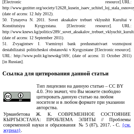
[Electronic resource].URL:
http://www.gezitter.org/society/12628_kusein_isaev_uchitel_loj_stala_osnovo
(date of access: 12 July 2012).
50. Тynayeva N. 2011. Sovet aksakalov trebuet vklyushit Kurultai v
Konstitutsiyu Kyrgyzstana. [Electronic resource]. URL:
http://www.knews.kg/politics/289/_sovet_aksakalov_trebuet_vklyuchit_kurult
(date of access: 12 September 2011).
51. Zvyagintsev I. Vsemirnyi bank predusmatrivaet vozmojnost
destabilizatsii politicheskoi obstanovki v Kyrgyzstane [Electronic resource].
URL: http://www.polit.kg/newskg/169/, (date of access: 11 October 2011)
[in Russian].
Ссылка для цитирования данной статьи
Тип лицензии на данную статью – CC BY
4.0. Это значит, что Вы можете свободно
цитировать данную статью на любом
носителе и в любом формате при указании
авторства.
Урманбетова Ж. К.
СОВРЕМЕННОЕ СОСТОЯНИЕ
КЫРГЫЗСТАНА: ПРОБЛЕМА ЭЛИТЫ // Проблемы
современной науки и образования № 5 (87), 2017. - С.
{см.
журнал}
.