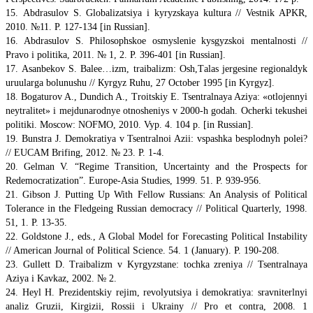
15. Аbdrasulov S. Globalizatsiya i kyryzskaya kultura // Vestnik APKR,
2010. №11. P. 127-134 [in Russian].
16. Аbdrasulov S. Philosophskoe osmyslenie kysgyzskoi mentalnosti //
Pravo i politika, 2011. № 1, 2. P. 396-401 [in Russian].
17. Аsanbekov S. Balee…izm, traibalizm: Оsh,Тalas jergesine regionaldyk
uruularga bolunushu // Кyrgyz Ruhu, 27 October 1995 [in Kyrgyz].
18. Bogaturov A., Dundich A., Troitskiy E. Tsentralnaya Aziya: «оtlojennyi
neytralitet» i mejdunarodnye otnosheniys v 2000-h godah. Оcherki tekushei
politiki. Мoscow: NOFMO, 2010. Vyp. 4. 104 p. [in Russian].
19. Bunstra J. Demokratiya v Tsentralnoi Azii: vspashka besplodnyh polei?
// EUCAM Brifing, 2012. № 23. P. 1-4.
20. Gelman V. “Regime Transition, Uncertainty and the Prospects for
Redemocratization”. Europe-Asia Studies, 1999. 51. P. 939-956.
21. Gibson J. Putting Up With Fellow Russians: An Analysis of Political
Tolerance in the Fledgeing Russian democracy // Political Quarterly, 1998.
51, 1. P. 13-35.
22. Goldstone J., eds., A Global Model for Forecasting Political Instability
// American Journal of Political Science. 54. 1 (January). P. 190-208.
23. Gullett D. Тraibalizm v Kyrgyzstane: tochka zreniya // Tsentralnaya
Aziya i Kavkaz, 2002. № 2.
24. Heyl H. Prezidentskiy rejim, revolyutsiya i demokratiya: sravniterlnyi
analiz Gruzii, Kirgizii, Rossii i Ukrainy // Pro et contra, 2008. 1