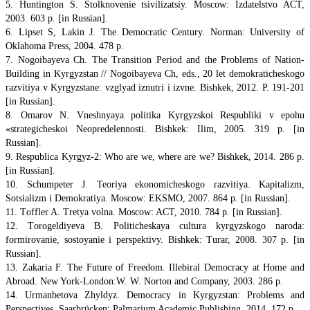
5. Huntington S. Stolknovenie tsivilizatsiy. Moscow: Izdatelstvo ACT,
2003. 603 p. [in Russian].
6. Lipset S, Lakin J. The Democratic Century. Norman: University of
Oklahoma Press, 2004. 478 p.
7. Nogoibayeva Ch. The Transition Period and the Problems of Nation-
Building in Kyrgyzstan // Nogoibayeva Ch, eds., 20 let demokraticheskogo
razvitiya v Kyrgyzstane: vzglyad iznutri i izvne. Bishkek, 2012. P. 191-201
[in Russian].
8. Omarov N. Vneshnyaya politika Kyrgyzskoi Respubliki v epohu
«strategicheskoi Neopredelennosti. Bishkek: Ilim, 2005. 319 p. [in
Russian].
9. Respublica Kyrgyz-2: Who are we, where are we? Bishkek, 2014. 286 p.
[in Russian].
10. Schumpeter J. Teoriya ekonomicheskogo razvitiya. Kapitalizm,
Sotsializm i Demokratiya. Мoscow: EKSMO, 2007. 864 p. [in Russian].
11. Тoffler A. Tretya volna. Moscow: ACT, 2010. 784 p. [in Russian].
12. Тorogeldiyeva B. Politicheskaya cultura kyrgyzskogo naroda:
formirovanie, sostoyanie i perspektivy. Bishkek: Тurar, 2008. 307 p. [in
Russian].
13. Zakaria F. The Future of Freedom. Illebiral Democracy at Home and
Abroad. New York-London:W. W. Norton and Company, 2003. 286 p.
14. Urmanbetova Zhyldyz. Democracy in Kyrgyzstan: Problems and
Perspectives. Saarbrücken: Palmarium Academic Publishing, 2014. 172 p.