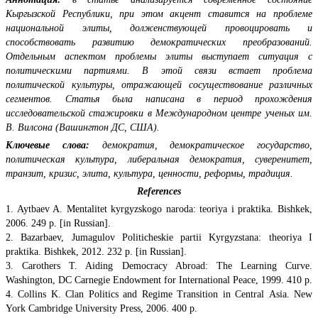
Кыргызской Республики, при этом акцент ставится на проблеме
национальной элиты, долженствующей провоцировать и
способствовать развитию демократических преобразований.
Отдельным аспектом проблемы элиты выступает ситуация с
политическими партиями. В этой связи встает проблема
политической культуры, отражающей сосуществование различных
сегментов. Статья была написана в период прохождения
исследовательской стажировки в Международном центре ученых им.
В. Вилсона (Вашингтон ДС, США).
Ключевые слова:
демократия, демократическое государство,
политическая культура, либеральная демократия, суверенитет,
транзит, кризис, элита, культура, ценности, реформы, традиция.
References
1. Aytbaev A. Mentalitet kyrgyzskogo naroda: teoriya i praktika. Bishkek,
2006. 249 p. [in Russian].
2. Bazarbaev, Jumagulov Politicheskie partii Kyrgyzstana: theoriya I
praktika. Bishkek, 2012. 232 p. [in Russian].
3. Carothers T. Aiding Democracy Abroad: The Learning Curve.
Washington, DC Carnegie Endowment for International Peace, 1999. 410 p.
4. Collins K. Clan Politics and Regime Transition in Central Аsia. New
York Cambridge University Press, 2006. 400 p.