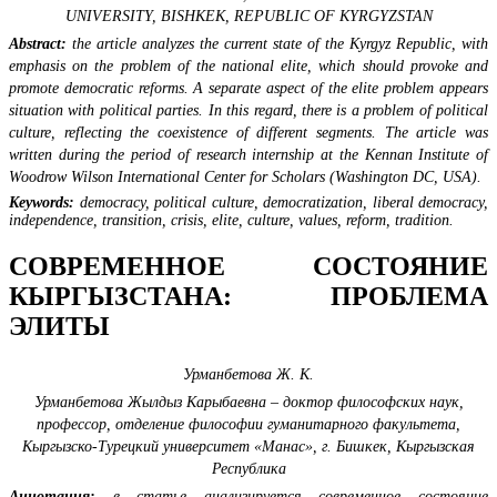
UNIVERSITY, BISHKEK, REPUBLIC OF KYRGYZSTAN
Abstract:
the article analyzes the current state of the Kyrgyz Republic, with
emphasis on the problem of the national elite, which should provoke and
promote democratic reforms. A separate aspect of the elite problem appears
situation with political parties. In this regard, there is a problem of political
culture, reflecting the coexistence of different segments. The article was
written during the period of research internship at the Kennan Institute of
Woodrow Wilson International Center for Scholars (Washington DC, USA).
Keywords:
democracy, political culture, democratization, liberal democracy,
independence, transition, crisis, elite, culture, values, reform, tradition.
СОВРЕМЕННОЕ СОСТОЯНИЕ
КЫРГЫЗСТАНА: ПРОБЛЕМА
ЭЛИТЫ
Урманбетова Ж. К.
Урманбетова Жылдыз Карыбаевна – доктор философских наук,
профессор, отделение философии гуманитарного факультета,
Кыргызско-Турецкий университет «Манас», г. Бишкек, Кыргызская
Республика
Аннотация:
в статье анализируется современное состояние