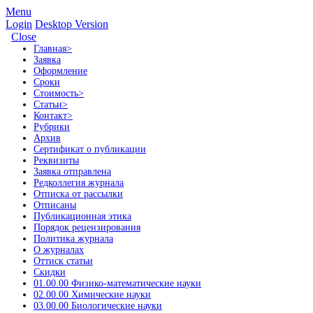
Menu
Login
Desktop Version
Close
Главная
>
Заявка
Оформление
Сроки
Стоимость
>
Статьи
>
Контакт
>
Рубрики
Архив
Сертификат о публикации
Реквизиты
Заявка отправлена
Редколлегия журнала
Отписка от рассылки
Отписаны
Публикационная этика
Порядок рецензирования
Политика журнала
О журналах
Оттиск статьи
Скидки
01.00.00 Физико-математические науки
02.00.00 Химические науки
03.00.00 Биологические науки