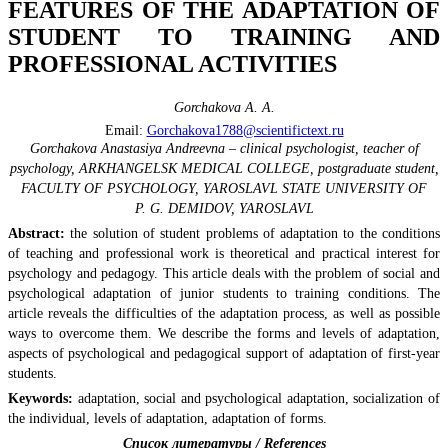
FEATURES OF THE ADAPTATION OF
STUDENT TO TRAINING AND
PROFESSIONAL ACTIVITIES
Gorchakovа A. A.
Email:
Gorchakova1788@scientifictext.ru
Gorchakova Anastasiya Andreevna – clinical psychologist, teacher of
psychology, ARKHANGELSK MEDICAL СOLLEGE, postgraduate student,
FACULTY OF PSYCHOLOGY, YAROSLAVL STATE UNIVERSITY OF
P. G. DEMIDOV, YAROSLAVL
Abstract:
the solution of student problems of adaptation to the conditions
of teaching and professional work is theoretical and practical interest for
psychology and pedagogy. This article deals with the problem of social and
psychological adaptation of junior students to training conditions. The
article reveals the difficulties of the adaptation process, as well as possible
ways to overcome them. We describe the forms and levels of adaptation,
aspects of psychological and pedagogical support of adaptation of first-year
students.
Keywords:
adaptation, social and psychological adaptation, socialization of
the individual, levels of adaptation, adaptation of forms.
Список литературы / References