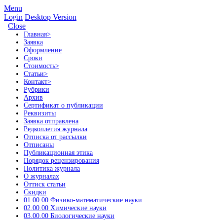
Menu
Login
Desktop Version
Close
Главная
>
Заявка
Оформление
Сроки
Стоимость
>
Статьи
>
Контакт
>
Рубрики
Архив
Сертификат о публикации
Реквизиты
Заявка отправлена
Редколлегия журнала
Отписка от рассылки
Отписаны
Публикационная этика
Порядок рецензирования
Политика журнала
О журналах
Оттиск статьи
Скидки
01.00.00 Физико-математические науки
02.00.00 Химические науки
03.00.00 Биологические науки