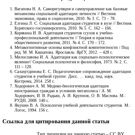
Вагапова Н. А. Саморегуляция и самоуправление как базовые
механизмы социальной адаптации личности // Вестник
экономики, права и социологии, 2010. № 3. С. 73 – 78.
Елгина Л. С. Социальная адаптация студентов в вузе // Вестник
Бурятского госуниверситета, 2010. № 5. С. 162 – 166.
Корякина И. В. Адаптация студентов ссузов к учебно-
профессиональной деятельности // Теория и практика
общественного развития, 2011. № 4. С. 170 – 172.
Метакогнитивные основы конфликтной компетентности / Под
ред. М. М. Кашапова. Ярославль: ЯрГУ, 2012. – 428 с.
Милославова И. А. Адаптация как социально-психологическое
явление// Социальная психология и философия, 1973. № 2. С.
111 – 120.
Салахутдинова Е. С. Педагогическое сопровождение адаптации
студентов в учебной группе: Дисс. … канд. пед. наук.
Кострома, 2014. 258 с.
Ходорович А. М. Медико-биологическая адаптация
иностранных граждан в условиях мегаполиса / А. М.
Ходорович, И. В. Радыш, А. И. Крупнов, О. В. Маслова. М.:
РУДН, 2008. 140 с.
Якунин В. А. Психология учебной деятельности студентов. М.:
Логос, 1994. 156 с.
Ссылка для цитирования данной статьи
Тип лицензии на данную статью – CC BY