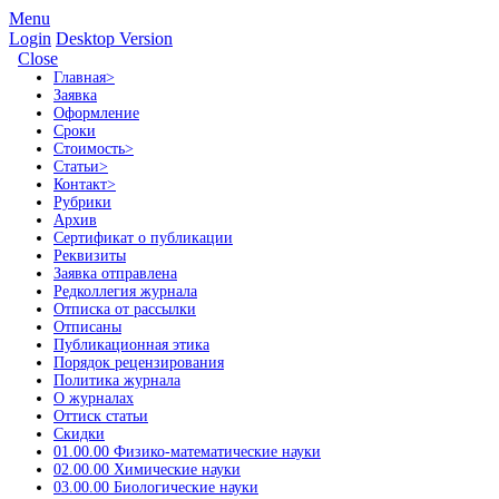
Menu
Login
Desktop Version
Close
Главная
>
Заявка
Оформление
Сроки
Стоимость
>
Статьи
>
Контакт
>
Рубрики
Архив
Сертификат о публикации
Реквизиты
Заявка отправлена
Редколлегия журнала
Отписка от рассылки
Отписаны
Публикационная этика
Порядок рецензирования
Политика журнала
О журналах
Оттиск статьи
Скидки
01.00.00 Физико-математические науки
02.00.00 Химические науки
03.00.00 Биологические науки