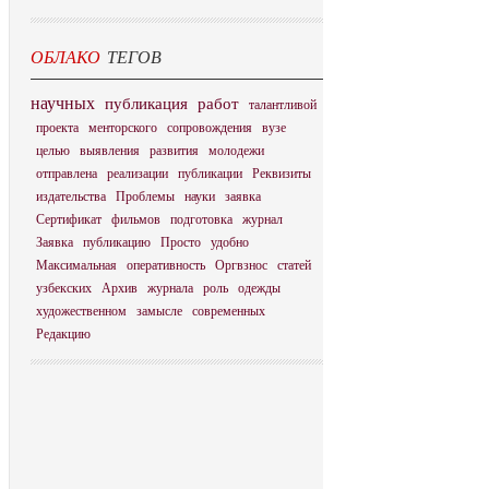
ОБЛАКО
ТЕГОВ
научных
публикация
работ
талантливой
проекта
менторского
сопровождения
вузе
целью
выявления
развития
молодежи
отправлена
реализации
публикации
Реквизиты
издательства
Проблемы
науки
заявка
Сертификат
фильмов
подготовка
журнал
Заявка
публикацию
Просто
удобно
Максимальная
оперативность
Оргвзнос
статей
узбекских
Архив
журнала
роль
одежды
художественном
замысле
современных
Редакцию