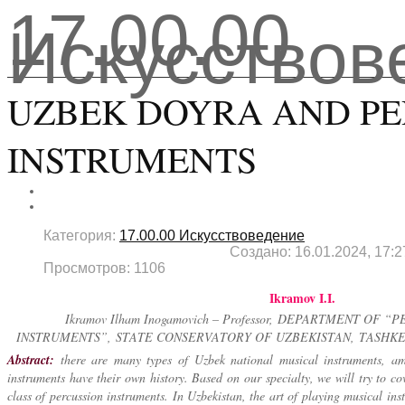
17.00.00
Искусствов
UZBEK DOYRA AND PE
INSTRUMENTS
Категория:
17.00.00 Искусствоведение
Создано: 16.01.2024, 17:2
Просмотров: 1106
Ikramov I.I.
Ikramov Ilham Inogamovich – Professor,
DEPARTMENT OF “P
INSTRUMENTS”,
STATE CONSERVATORY OF UZBEKISTAN,
TASHKE
Abstract
:
there are many types of Uzbek national musical instruments, a
instruments have their own history. Based on our specialty, we will try to cov
class of percussion instruments. In Uzbekistan, the art of playing musical ins