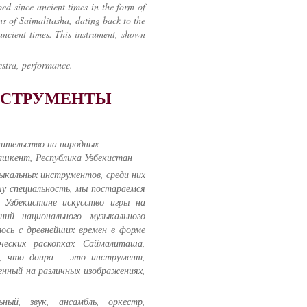
oped since ancient times in the form of
ns of Saimalitasha, dating back to the
ancient times. This instrument, shown
estra, performance.
ИНСТРУМЕНТЫ
ительство на народных
Ташкент, Республика Узбекистан
ыкальных инструментов, среди них
у специальность, мы постараемся
 Узбекистане искусство игры на
ий национального музыкального
лось с древнейших времен в форме
ческих раскопках Саймалиташа,
, что доира – это инструмент,
енный на различных изображениях,
ый, звук, ансамбль, оркестр,