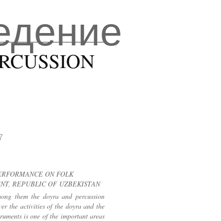
едение
RCUSSION
7
ERFORMANCE ON FOLK
NT, REPUBLIC OF UZBEKISTAN
mong them the doyra and percussion
er the activities of the doyra and the
truments is one of the important areas