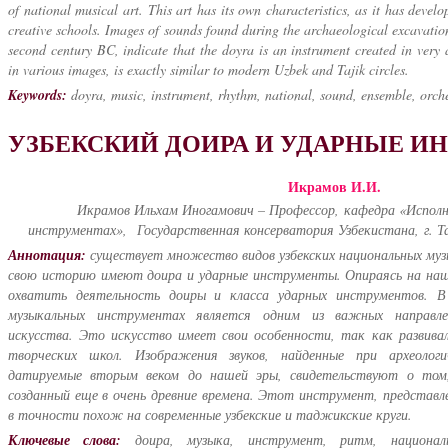
of national musical art. This art has its own characteristics, as it has devel
creative schools. Images of sounds found during the archaeological excavatio
second century BC, indicate that the doyra is an instrument created in very 
in various images, is exactly similar to modern Uzbek and Tajik circles.
Keywords:
doyra, music, instrument, rhythm, national, sound, ensemble, orch
УЗБЕКСКИЙ ДОИРА И УДАРНЫЕ 
Икрамов И.И.
Икрамов Ильхам Иногамович – Профессор,
кафедра «Исполн
инструментах»,
Государственная консерватория Узбекистана,
г. 
Аннотация:
существует множество видов узбекских национальных муз
свою историю имеют доира и ударные инструменты. Опираясь на наш
охватить деятельность доиры и класса ударных инструментов. В
музыкальных инструментах является одним из важных направлен
искусства. Это искусство имеет свои особенности, так как развива
творческих школ. Изображения звуков, найденные при археологи
датируемые вторым веком до нашей эры, свидетельствуют о том
созданный еще в очень древние времена. Этот инструмент, представл
в точности похож на современные узбекские и таджикские круги.
Ключев
ые слова:
доира, музыка, инструмент, ритм, национальн