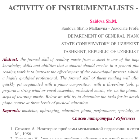
ACTIVITY OF INSTRUMENTALISTS -
Saidova Sh.М.
Saidova Sha’lo Mallaevna - Associate Profes
DEPARTMENT OF GENERAL PIANO
STATE CONSERVATORY OF UZBEKIST
TASHKENT, REPUBLIC OF UZBEKIS
Abstract:
the formed skill of reading music from a sheet is one of the im
knowledge, skills and abilities that a student should receive in a general pi
reading work is to increase the effectiveness of the educational process, whic
a highly qualified professional. The formed skill of fluent reading will all
quickly get acquainted with a piano composition, with a three-line (solo 
perform a string wind or vocal ensemble, orchestral music, etc. on the piano. T
steps of learning music. Below we will try to determine the tasks for its dev
piano course at three levels of musical education.
Keywords
:
musician, upbringing, education, piano, performance, specialty, ac
Список литературы / References
Стоянов А. Некоторые проблемы музыкальной педагогики в связи
М., 1986.
Талызина Н. Актуальные проблемы обучения в высшей школе. В