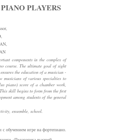
 PIANO PLAYERS
sor,
,
AN,
TAN
portant components in the complex of
ano course. The ultimate goal of sight
h ensures the education of a musician -
ow musicians of various specialties to
plus piano) score of a chamber work,
his skill begins to form from the first
elopment among students of the general
tivity, ensemble, school.
 с обучением игре на фортепиано.
 книге «Педагогика высшей