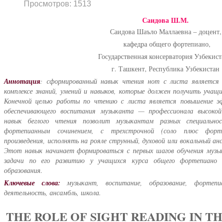
Просмотров: 1513
Саидова Ш.М.
Саидова Шаъло Маллаевна – доцент,
кафедра общего фортепиано,
Государственная консерватория Узбекист
г. Ташкент, Республика Узбекистан
Аннотация
: сформированный навык чтения нот с листа является
комплексе знаний, умений и навыков, которые должен получить учащ
Конечной целью работы по чтению с листа является повышение эф
обеспечивающего воспитания музыканта — профессионала высокой
навык беглого чтения позволит музыкантам разных специально
фортепианным сочинением, с трехстрочной (соло плюс форте
произведения, исполнять на рояле струнный, духовой или вокальный ан
Этот навык начинает формироваться с первых шагов обучения музы
задачи по его развитию у учащихся курса общего фортепиано 
образования.
Ключевые слова:
музыкант, воспитание, образование, фортепиа
деятельность, ансамбль, школа.
THE ROLE OF SIGHT READING IN T