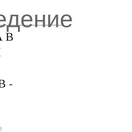
едение
 В
Й
 -
3