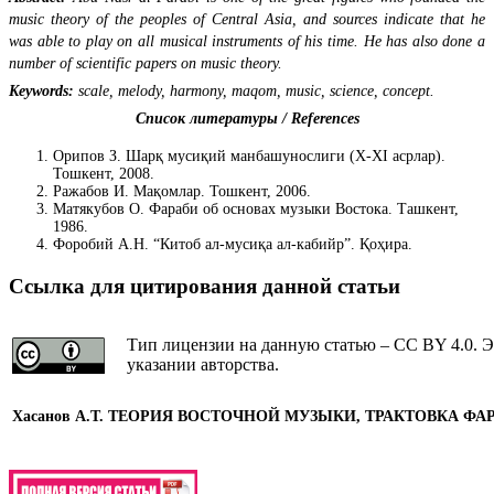
music theory of the peoples of Central Asia, and sources indicate that he
was able to play on all musical instruments of his time. He has also done a
number of scientific papers on music theory.
Keywords
:
scale, melody, harmony, maqom, music, science, concept.
Список литературы / References
Орипов З. Шарқ мусиқий манбашунослиги (X-XI асрлар).
Тошкент, 2008.
Ражабов И. Мақомлар. Тошкент, 2006.
Матякубов О. Фараби об основах музыки Востока. Ташкент,
1986.
Форобий А.Н. “Китоб ал-мусиқа ал-кабийр”. Қоҳира.
Ссылка для цитирования данной статьи
Тип лицензии на данную статью – CC BY 4.0. Э
указании авторства.
Хасанов А.Т. ТЕОРИЯ ВОСТОЧНОЙ МУЗЫКИ, ТРАКТОВКА ФА