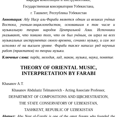
Государственная консерватория Узбекистана,
г. Ташкент, Республика Узбекистан
Аннотация:
Абу Наср аль-Фараби является одним из великих учёных
Востока, ученым-энциклопедистом, основавшим в том числе и
музыкальную теорию народов Центральной Азии. Источники
указывают, что помимо того, что он был учёным, он играл на всех
музыкальных инструментах своего времени, сочинял музыку, и сам же
исполнял её на высшем уровне. Фараби также написал ряд научных
работ (трактатов) по теории музыки.
Ключевые слова:
парда, мелодия, лад, маком, музыка, наука, понятие.
THEORY OF ORIENTAL MUSIC,
INTERPRETATION BY FARABI
Khasanov A.Т.
Khasanov Abdulaziz Telmanovich - Acting Associate Professor,
DEPARTMENT OF СOMPOSITIONS AND ЩRCHESTRATION,
THE STATE CONSERVATORY OF UZBEKISTAN,
TASHKENT, REPUBLIC OF UZBEKISTAN
Abstract:
Abu Nasr al-Farabi is one of the great figures who founded the