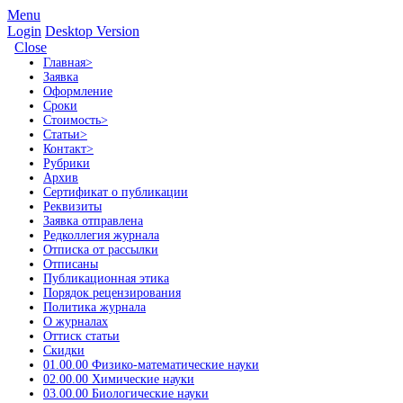
Menu
Login
Desktop Version
Close
Главная
>
Заявка
Оформление
Сроки
Стоимость
>
Статьи
>
Контакт
>
Рубрики
Архив
Сертификат о публикации
Реквизиты
Заявка отправлена
Редколлегия журнала
Отписка от рассылки
Отписаны
Публикационная этика
Порядок рецензирования
Политика журнала
О журналах
Оттиск статьи
Скидки
01.00.00 Физико-математические науки
02.00.00 Химические науки
03.00.00 Биологические науки