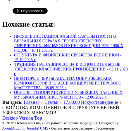
Похожие статьи:
ПРОЯВЛЕНИЕ НАЦИОНАЛЬНОЙ САМОБЫТНОСТИ В
ВИЗУАЛЬНЫХ ОБРАЗАХ ГЕРОЕВ УЗБЕКСКИХ
ЛИРИЧЕСКИХ ФИЛЬМОВ И КИНОКОМЕДИЙ 1920-1980-Х
ГОДОВ -
10.11.2025 г.
СТРУКТУРА И ФИЗИЧЕСКИЕ СВОЙСТВА ВСЕЛЕННОЙ -
12.10.2025 г.
ТРАДИЦИЯ НАСТАВНИЧЕСТВА В ИСПОЛНИТЕЛЬСТВЕ
УЗБЕКСКИХ КЛАССИЧЕСКИХ ПРОИЗВЕДЕНИЙ -
05.11.2023
г.
НЕКОТОРЫЕ ЧЕРТЫ АНАЛИЗА ОПЕР УЗБЕКСКИХ
КОМПОЗИТОРОВ В КЛАССЕ КОНЦЕРТМЕЙСТЕРСКОГО
МАСТЕРСТВА -
08.09.2023 г.
ОСНОВЫ ЭТНООРГАНОЛОГИИ УЗБЕКСКИХ НАРОДНЫХ
МУЗЫКАЛЬНЫХ ИНСТРУМЕНТОВ -
12.06.2023 г.
Вы здесь:
Главная
Статьи
17.00.00 Искусствоведение
СВОЙСТВА КОМПОНЕНТОВ В СТРУКТУРЕ ВЕТВЕЙ
УЗБЕКСКИХ МАКОМОВ
Desktop Version
Top
© 2026 Публикация научных работ. Все права защищены. Designed by
JoomlArt.com
.
Joomla! CMS
- бесплатное программное обеспечение,