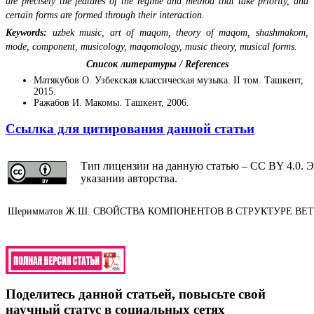
are precisely the features of the regime and method that take priority, and
certain forms are formed through their interaction.
Keywords:
uzbek music, art of maqom, theory of maqom, shashmakom,
mode, component, musicology, maqomology, music theory, musical forms.
Список литературы / References
Матякубов О. Узбекская классическая музыка. II том. Ташкент,
2015.
Ражабов И. Макомы. Ташкент, 2006.
Ссылка для цитирования данной статьи
Тип лицензии на данную статью – CC BY 4.0. Э
указании авторства.
Шеримматов Ж.Ш. СВОЙСТВА КОМПОНЕНТОВ В СТРУКТУРЕ ВЕТВЕЙ У
Поделитесь данной статьей, повысьте свой
научный статус в социальных сетях