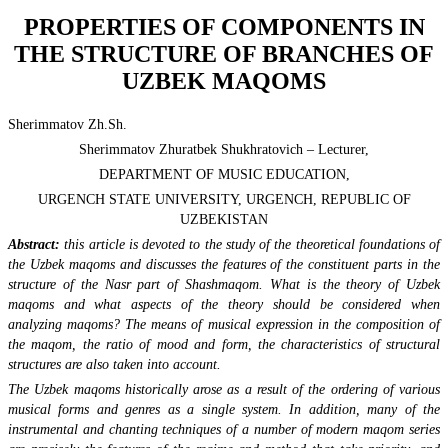
PROPERTIES OF COMPONENTS IN
THE STRUCTURE OF BRANCHES OF
UZBEK MAQOMS
Sherimmatov Zh.Sh.
Sherimmatov Zhuratbek Shukhratovich – Lecturer,
DEPARTMENT OF MUSIC EDUCATION,
URGENCH STATE UNIVERSITY, URGENCH, REPUBLIC OF
UZBEKISTAN
Abstract:
this article is devoted to the study of the theoretical foundations of
the Uzbek maqoms and discusses the features of the constituent parts in the
structure of the Nasr part of Shashmaqom. What is the theory of Uzbek
maqoms and what aspects of the theory should be considered when
analyzing maqoms? The means of musical expression in the composition of
the maqom, the ratio of mood and form, the characteristics of structural
structures are also taken into account.
The Uzbek maqoms historically arose as a result of the ordering of various
musical forms and genres as a single system. In addition, many of the
instrumental and chanting techniques of a number of modern maqom series