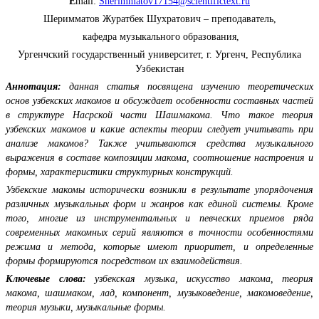
E
mail:
Sherimmatov17154@scientifictext.ru
Шеримматов Журатбек Шухратович – преподаватель,
кафедра музыкального образования,
Ургенчский государственный университет, г. Ургенч, Республика
Узбекистан
Аннотация:
данная статья посвящена изучению теоретических
основ узбекских макомов и обсуждает особенности составных частей
в структуре Насрской части Шашмакома. Что такое теория
узбекских макомов и какие аспекты теории следует учитывать при
анализе макомов? Также учитываются средства музыкального
выражения в составе композиции макома, соотношение настроения и
формы, характеристики структурных конструкций.
Узбекские макомы исторически возникли в результате упорядочения
различных музыкальных форм и жанров как единой системы. Кроме
того, многие из инструментальных и певческих приемов ряда
современных макомных серий являются в точности особенностями
режима и метода, которые имеют приоритет, и определенные
формы формируются посредством их взаимодействия.
Ключевые слова:
узбекская музыка, искусство макома, теория
макома, шашмаком, лад, компонент, музыковедение, макомоведение,
теория музыки, музыкальные формы.