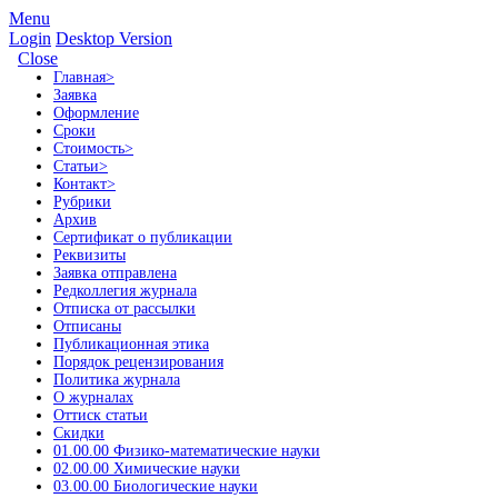
Menu
Login
Desktop Version
Close
Главная
>
Заявка
Оформление
Сроки
Стоимость
>
Статьи
>
Контакт
>
Рубрики
Архив
Сертификат о публикации
Реквизиты
Заявка отправлена
Редколлегия журнала
Отписка от рассылки
Отписаны
Публикационная этика
Порядок рецензирования
Политика журнала
О журналах
Оттиск статьи
Скидки
01.00.00 Физико-математические науки
02.00.00 Химические науки
03.00.00 Биологические науки