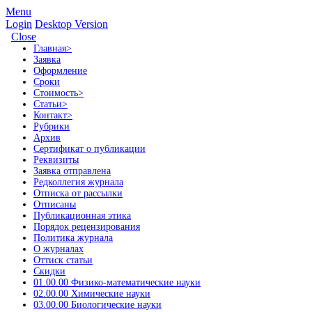
Menu
Login
Desktop Version
Close
Главная
>
Заявка
Оформление
Сроки
Стоимость
>
Статьи
>
Контакт
>
Рубрики
Архив
Сертификат о публикации
Реквизиты
Заявка отправлена
Редколлегия журнала
Отписка от рассылки
Отписаны
Публикационная этика
Порядок рецензирования
Политика журнала
О журналах
Оттиск статьи
Скидки
01.00.00 Физико-математические науки
02.00.00 Химические науки
03.00.00 Биологические науки