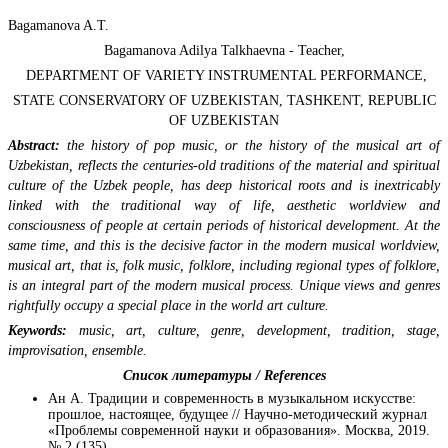
Bagamanova A.Т.
Bagamanova Adilya Talkhaevna - Teacher,
DEPARTMENT OF VARIETY INSTRUMENTAL PERFORMANCE,
STATE CONSERVATORY OF UZBEKISTAN, TASHKENT, REPUBLIC
OF UZBEKISTAN
Abstract:
the history of pop music, or the history of the musical art of
Uzbekistan, reflects the centuries-old traditions of the material and spiritual
culture of the Uzbek people, has deep historical roots and is inextricably
linked with the traditional way of life, aesthetic worldview and
consciousness of people at certain periods of historical development. At the
same time, and this is the decisive factor in the modern musical worldview,
musical art, that is, folk music, folklore, including regional types of folklore,
is an integral part of the modern musical process. Unique views and genres
rightfully occupy a special place in the world art culture.
Keywords:
music, art, culture, genre, development, tradition, stage,
improvisation, ensemble.
Список литературы / References
Ан А. Традиции и современность в музыкальном искусстве:
прошлое, настоящее, будущее // Научно-методический журнал
«Проблемы современной науки и образования». Москва, 2019.
№ 2 (135).