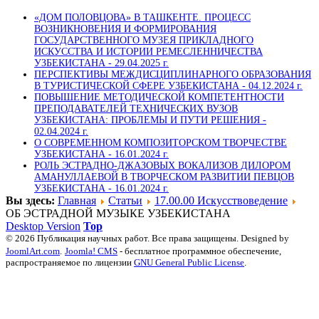
«ДОМ ПОЛОВЦОВА» В ТАШКЕНТЕ. ПРОЦЕСС
ВОЗНИКНОВЕНИЯ И ФОРМИРОВАНИЯ
ГОСУДАРСТВЕННОГО МУЗЕЯ ПРИКЛАДНОГО
ИСКУССТВА И ИСТОРИИ РЕМЕСЛЕННИЧЕСТВА
УЗБЕКИСТАНА -
29.04.2025 г.
ПЕРСПЕКТИВЫ МЕЖДИСЦИПЛИНАРНОГО ОБРАЗОВАНИЯ
В ТУРИСТИЧЕСКОЙ СФЕРЕ УЗБЕКИСТАНА -
04.12.2024 г.
ПОВЫШЕНИЕ МЕТОДИЧЕСКОЙ КОМПЕТЕНТНОСТИ
ПРЕПОДАВАТЕЛЕЙ ТЕХНИЧЕСКИХ ВУЗОВ
УЗБЕКИСТАНА: ПРОБЛЕМЫ И ПУТИ РЕШЕНИЯ -
02.04.2024 г.
О СОВРЕМЕННОМ КОМПОЗИТОРСКОМ ТВОРЧЕСТВЕ
УЗБЕКИСТАНА -
16.01.2024 г.
РОЛЬ ЭСТРАДНО-ДЖАЗОВЫХ ВОКАЛИЗОВ ДИЛОРОМ
АМАНУЛЛАЕВОЙ В ТВОРЧЕСКОМ РАЗВИТИИ ПЕВЦОВ
УЗБЕКИСТАНА -
16.01.2024 г.
Вы здесь:
Главная
Статьи
17.00.00 Искусствоведение
ОБ ЭСТРАДНОЙ МУЗЫКЕ УЗБЕКИСТАНА
Desktop Version
Top
© 2026 Публикация научных работ. Все права защищены. Designed by
JoomlArt.com
.
Joomla! CMS
- бесплатное программное обеспечение,
распространяемое по лицензии
GNU General Public License
.