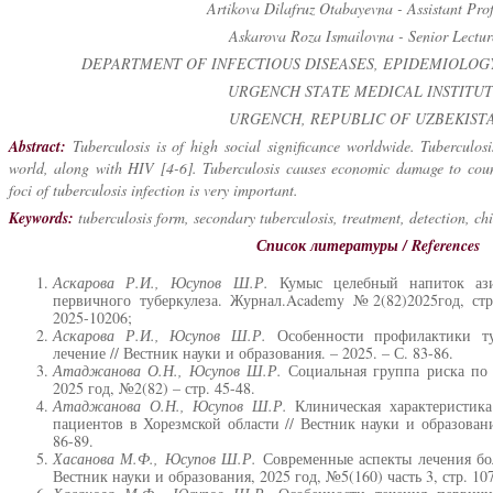
Artikova Dilafruz Otabayevna - Assistant Prof
Askarova Roza Ismailovna - Senior Lectur
DEPARTMENT OF INFECTIOUS DISEASES, EPIDEMIOLOGY
URGENCH STATE MEDICAL INSTITUT
URGENCH, REPUBLIC OF UZBEKIST
Abstract:
Tuberculosis is of high social significance worldwide. Tuberculos
world, along with HIV [4-6]. Tuberculosis causes economic damage to count
foci of tuberculosis infection is very important.
Keywords:
tuberculosis form, secondary tuberculosis, treatment, detection, chi
Список литературы / References
Аскарова Р.И., Юсупов Ш.Р.
Кумыс целебный напиток ази
первичного туберкулеза. Журнал.Academy №2(82)2025год, стр.
2025-10206;
Аскарова Р.И., Юсупов Ш.Р.
Особенности профилактики ту
лечение // Вестник науки и образования. – 2025. – С. 83-86.
Атаджанова О.Н., Юсупов Ш.Р.
Социальная группа риска по 
2025 год, №2(82) – стр. 45-48.
Атаджанова О.Н., Юсупов Ш.Р.
Клиническая характеристик
пациентов в Хорезмской области // Вестник науки и образовани
86-89.
Хасанова М.Ф., Юсупов Ш.Р.
Современные аспекты лечения бо
Вестник науки и образования, 2025 год, №5(160) часть 3, стр. 10