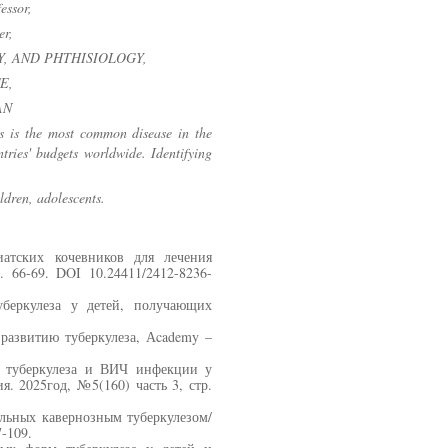
essor,
er,
, AND PHTHISIOLOGY,
E,
AN
is is the most common disease in the
ries' budgets worldwide. Identifying
ldren, adolescents.
атских кочевников для лечения
 66-69. DOI 10.24411/2412-8236-
беркулеза у детей, получающих
развитию туберкулеза, Аcademy –
а туберкулеза и ВИЧ инфекции у
я. 2025год, №5(160) часть 3, стр.
льных кавернозным туберкулезом/
7-109.