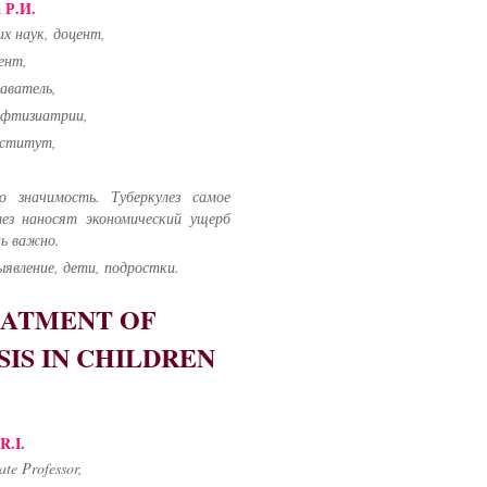
 Р.И.
х наук, доцент,
ент,
аватель,
и фтизиатрии,
нститут,
 значимость. Туберкулез самое
лез наносят экономический ущерб
нь важно.
ыявление, дети, подростки.
EATMENT OF
IS IN CHILDREN
R.I.
te Professor,