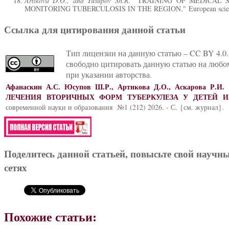
Artikova D.O., and Yusupov Sh.R.
"TRAINING OF MEDICAL 
MONITORING TUBERCULOSIS IN THE REGION." European science
Ссылка для цитирования данной статьи
Тип лицензии на данную статью – CC BY 4.0.
свободно цитировать данную статью на любо
при указании авторства.
Афанаскин А.С.
Юсупов Ш.Р., Артикова Д.О., Аскарова Р.И.
ЛЕЧЕНИЯ ВТОРИЧНЫХ ФОРМ ТУБЕРКУЛЕЗА У ДЕТЕЙ И
современной науки и образования №1 (212) 2026. - С. {см. журнал}.
Поделитесь данной статьей, повысьте свой научн
сетях
Похожие статьи: