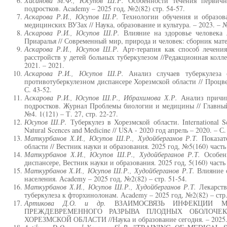
Хасанова М.Ф., Юсупов Ш.Р.
Особенности течения первич
подростков. Аcademy – 2025 год, №2(82) стр. 54-57.
Аскарова Р.И., Юсупов Ш.Р.
Технологии обучения и образова
медицинских ВУЗах // Наука, образование и культура. – 2023. – №.
Аскарова Р.И., Юсупов Ш.Р.
Влияние на здоровье человека 
Приаралья // Современный мир, природа и человек: сборник матер
Аскарова Р.И., Юсупов Ш.Р.
Арт-терапия как способ лечения
расстройств у детей больных туберкулезом //Редакционная кол
2021. – 2021.
Аскарова Р.И., Юсупов Ш.Р.
Анализ случаев туберкулеза
противотуберкулезном диспансере Хорезмской области // Процвет
С. 43-52.
А
скарова Р.И., Юсупов Ш.Р., Ибрахимова Х.Р.
Анализ причин
подростков. Журнал Проблемы биологии и медицины // Главны
№4. 1(121) – Т. 27, стр. 22-27.
Юсупов Ш.Р.
Туберкулез в Хорезмской области. International Sc
Natural Scences and Medicine // USA - 2020 год апрель – 2020. – С.
Маткурбанов Х.И., Юсупов Ш.Р., Худойберганов Р.Т.
Показате
области // Вестник науки и образования. 2025 год, №5(160) часть 
Маткурбанов Х.И., Юсупов Ш.Р., Худойберганов Р.Т.
Особен
диспансере, Вестник науки и образования. 2025 год, 5(160) часть 3
Маткурбанов Х.И., Юсупов Ш.Р., Худойберганов Р.Т.
Влияние о
населения. Аcademy – 2025 год, №2(82) – стр. 51-54.
Маткурбанов Х.И., Юсупов Ш.Р., Худойберганов Р.Т.
Лекарств
туберкулеза к фторхинолонам. Аcademy – 2025 год, №2(82) – стр.
Артикова Д.О. и др.
ВЗАИМОСВЯЗЬ ИНФЕКЦИИ М
ПРЕЖДЕВРЕМЕННОГО РАЗРЫВА ПЛОДНЫХ ОБОЛОЧ
ХОРЕЗМСКОЙ ОБЛАСТИ //Наука и образование сегодня. – 2025. – 