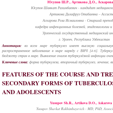
Юсупов Ш.Р., Артикова Д.О., Аскарова
Юсупов Шавкат Рахимбаевич - кандидат медицински
Артикова Дилафруз Отабаевна – Ассист
Аскарова Роза Исмаиловна - Старший препод
кафедра инфекционных болезней, эпидемиологии 
Ургенческий государственный медицинский и
г. Ургенч, Республика Узбекистан
Аннотация:
во всем мире туберкулез имеет высокую социальную
распространенное заболевание в мире наряду с ВИЧ [4-6]. Туберку
бюджету стран в мире. Выявление очагов туберкулёзной инфекции оче
Ключевые слова:
форма туберкулеза, вторичный туберкулез, лечение, в
FEATURES OF THE COURSE AND TR
SECONDARY FORMS OF TUBERCULOS
AND ADOLESCENTS
Yusupov Sh.R., Artikova D.O., Askarova 
Yusupov Shavkat Rakhimbayevich - MD, PhD, Associa