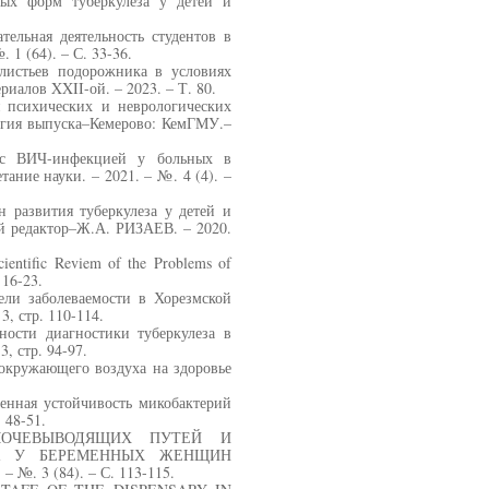
ных форм туберкулеза у детей и
тельная деятельность студентов в
 1 (64). – С. 33-36.
листьев подорожника в условиях
иалов XXII-ой. – 2023. – Т. 80.
 психических и неврологических
легия выпуска–Кемерово: КемГМУ.–
 с ВИЧ-инфекцией у больных в
ание науки. – 2021. – №. 4 (4). –
 развития туберкулеза у детей и
й редактор–Ж.А. РИЗАЕВ. – 2020.
ientific Reviem of the Problems of
 16-23.
ли заболеваемости в Хорезмской
3, стр. 110-114.
ности диагностики туберкулеза в
, стр. 94-97.
кружающего воздуха на здоровье
енная устойчивость микобактерий
 48-51.
ОЧЕВЫВОДЯЩИХ ПУТЕЙ И
ЕК У БЕРЕМЕННЫХ ЖЕНЩИН
№. 3 (84). – С. 113-115.