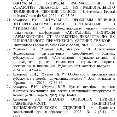
«АКТУАЛЬНЫЕ ВОПРОСЫ ФАРМАКОЛОГИИ: ОТ
РАЗРАБОТКИ ЛЕКАРСТВ ДО ИХ РАЦИОНАЛЬНОГО
ПРИМЕНЕНИЯ» СБОРНИК ТЕЗИСОВ. – Universidade Federal
do Mato Grosso do Sul, 2021. – С. 25-26.
Аскарова Р.И.
АКТУАЛЬНЫЕ ПРОБЛЕМЫ ЛЕЧЕНИЯ
ПРОТИВОТУБЕРКУЛЁЗНЫМИ ПРЕПАРАТАМИ В
ФТИЗИАТРИИ // II Международная онлайн научно-
практическая конференция «АКТУАЛЬНЫЕ ВОПРОСЫ
ФАРМАКОЛОГИИ: ОТ РАЗРАБОТКИ ЛЕКАРСТВ ДО ИХ
РАЦИОНАЛЬНОГО ПРИМЕНЕНИЯ» СБОРНИК ТЕЗИСОВ. –
Universidade Federal do Mato Grosso do Sul, 2021. – С. 24-25.
Рахимова Г.К., Рахимов А.К., Аскарова Р.И.
Арт-терапия-
Исследование литературных способностей больных
туберкулезом детей //Арт-терапия. Фундаментальные и
прикладные научные исследования: актуальные вопросы,
достижения и инновации. Редакционная коллегия выпуска. –
2024. – С. 425-432.
Аскарова Р.И., Юсупов Ш.Р.
Особенности профилактики
туберкулеза у детей, получающих лечение // Вестник науки и
образования. – 2025. – С. 83-86.
Аскарова Р.И., Юсупов Ш.Р.
Кумыс целебный напиток
азиатских кочевников для лечения первичного туберкулеза //
Аcademy–2025 год– № 2(82). Стр. 66-69.
Киличева Т.А.
АНАЛИЗ ОСНОВНЫХ ПРИЧИН
ЗАБОЛЕВАЕМОСТИ ПАЦИЕНТОВ
ПУЛЬМОНОЛОГИЧЕСКИХ ОТДЕЛЕНИЙ // Проблемы
современной науки и образования. – 2025. – №. 12 (211). – С.
77-80.