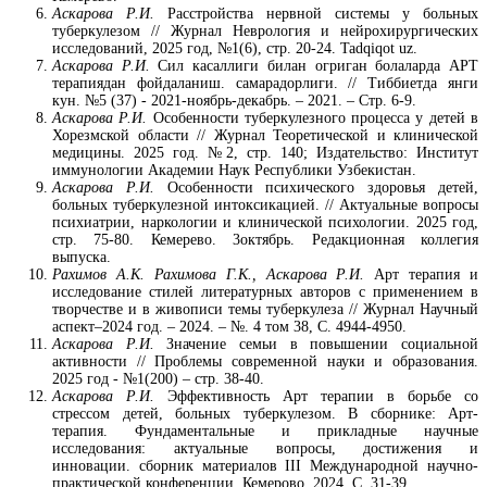
Аскарова Р.И.
Расстройства нервной системы у больных
туберкулезом // Журнал Неврология и нейрохирургических
исследований, 2025 год, №1(6), стр. 20-24. Tadqiqot uz.
Аскарова Р.И.
Сил касаллиги билан огриган болаларда АРТ
терапиядан фойдаланиш. самарадорлиги. // Тиббиетда янги
кун. №5 (37) - 2021-ноябрь-декабрь. – 2021. – Стр. 6-9.
Аскарова Р.И.
Особенности туберкулезного процесса у детей в
Хорезмской области // Журнал Теоретической и клинической
медицины. 2025 год. №2, стр. 140; Издательство: Институт
иммунологии Академии Наук Республики Узбекистан.
Аскарова Р.И.
Особенности психического здоровья детей,
больных туберкулезной интоксикацией. // Актуальные вопросы
психиатрии, наркологии и клинической психологии. 2025 год,
стр. 75-80. Кемерево. 3октябрь. Редакционная коллегия
выпуска.
Рахимов А.К. Рахимова Г.К., Аскарова Р.И.
Арт терапия и
исследование стилей литературных авторов с применением в
творчестве и в живописи темы туберкулеза // Журнал Научный
аспект–2024 год. – 2024. – №. 4 том 38, C. 4944-4950.
Аскарова Р.И.
Значение семьи в повышении социальной
активности // Проблемы современной науки и образования.
2025 год - №1(200) – стр. 38-40.
Аскарова Р.И.
Эффективность Арт терапии в борьбе со
стрессом детей, больных туберкулезом. В сборнике: Арт-
терапия. Фундаментальные и прикладные научные
исследования: актуальные вопросы, достижения и
инновации. сборник материалов III Международной научно-
практической конференции. Кемерово, 2024. С. 31-39.