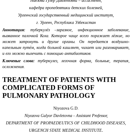
Ниезова Гулер Давлетовна – ассистент,
кафедра пропедевтики детских болезней,
Ургенчский государственный медицинский институт,
г. Ургенч, Республика Узбекистан
Аннотация:
туберкулёз –заразное, инфекционное заболевание,
вызванное палочкой Коха. Которое чаще всего поражает лёгкие, но
может затронуть и другие органы. Он передается воздушно-
капельным путём, когда больной кашляет, чихает или разговаривает,
и его можно вылечить с помощью антибиотиков.
Ключевые слова:
туберкулез, легочная форма, больные, терапия,
осложнения.
TREATMENT OF PATIENTS WITH
COMPLICATED FORMS OF
PULMONARY PATHOLOGY
Niyozova G.D.
Niyozova Gulyor Davletovna - Assistant Professor,
DEPARTMENT OF PROPAEDEUTICS OF CHILDHOOD DISEASES,
URGENCH STATE MEDICAL INSTITUTE,