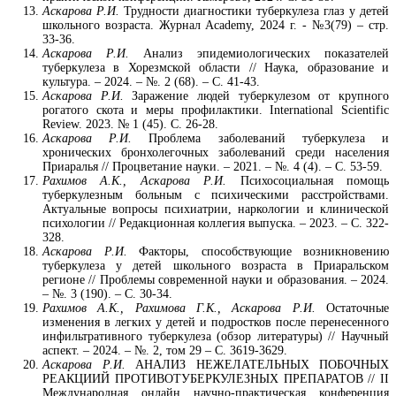
Аскарова Р.И.
Трудности диагностики туберкулеза глаз у детей
школьного возраста. Журнал Academy, 2024 г. - №3(79) – стр.
33-36.
Аскарова Р.И.
Анализ эпидемиологических показателей
туберкулеза в Хорезмской области // Наука, образование и
культура. – 2024. – №. 2 (68). – С. 41-43.
Аскарова Р.И.
Заражение людей туберкулезом от крупного
рогатого скота и меры профилактики. International Scientific
Review. 2023. № 1 (45). С. 26-28.
Аскарова Р.И.
Проблема заболеваний туберкулеза и
хронических бронхолегочных заболеваний среди населения
Приаралья // Процветание науки. – 2021. – №. 4 (4). – С. 53-59.
Рахимов А.К., Аскарова Р.И.
Психосоциальная помощь
туберкулезным больным с психическими расстройствами.
Актуальные вопросы психиатрии, наркологии и клинической
психологии // Редакционная коллегия выпуска. – 2023. – С. 322-
328.
Аскарова Р.И.
Факторы, способствующие возникновению
туберкулеза у детей школьного возраста в Приаральском
регионе // Проблемы современной науки и образования. – 2024.
– №. 3 (190). – С. 30-34.
Рахимов А.К., Рахимова Г.К., Аскарова Р.И.
Остаточные
изменения в легких у детей и подростков после перенесенного
инфильтративного туберкулеза (обзор литературы) // Научный
аспект. – 2024. – №. 2, том 29 – С. 3619-3629.
Аскарова Р.И.
АНАЛИЗ НЕЖЕЛАТЕЛЬНЫХ ПОБОЧНЫХ
РЕАКЦИИЙ ПРОТИВОТУБЕРКУЛЕЗНЫХ ПРЕПАРАТОВ // II
Международная онлайн научно-практическая конференция