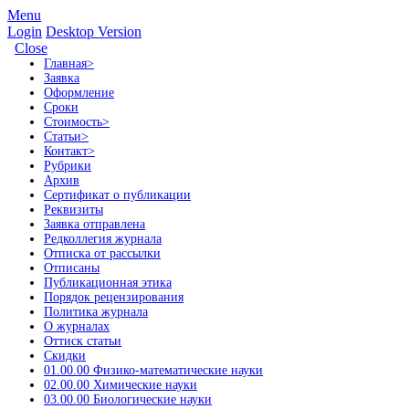
Menu
Login
Desktop Version
Close
Главная
>
Заявка
Оформление
Сроки
Стоимость
>
Статьи
>
Контакт
>
Рубрики
Архив
Сертификат о публикации
Реквизиты
Заявка отправлена
Редколлегия журнала
Отписка от рассылки
Отписаны
Публикационная этика
Порядок рецензирования
Политика журнала
О журналах
Оттиск статьи
Скидки
01.00.00 Физико-математические науки
02.00.00 Химические науки
03.00.00 Биологические науки