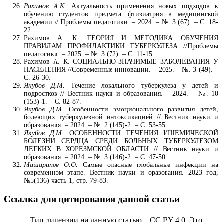
Рахимов А.К.
Актуальность применения новых подходов к
обучению студентов предмета фтизиатрия в медицинской
академии // Проблемы педагогики. – 2024. – №. 3 (67). – С. 18-
22.
Рахимов А. К. ТЕОРИЯ И МЕТОДИКА ОБУЧЕНИЯ
ПРАВИЛАМ ПРОФИЛАКТИКИ ТУБЕРКУЛЕЗА //Проблемы
педагогики. – 2025. – №. 3 (72). – С. 11-15.
Рахимов А. К. СОЦИАЛЬНО-ЗНАЧИМЫЕ ЗАБОЛЕВАНИЯ У
НАСЕЛЕНИЯ //Современные инновации. – 2025. – №. 3 (49). –
С. 26-30.
Якубов Д.М.
Течение локального туберкулеза у детей и
подростков // Вестник науки и образования. – 2024. – №. 10
(153)-1. – С. 82-87.
Якубов Д.М.
Особенности эмоционального развития детей,
болеющих туберкулезной интоксикацией // Вестник науки и
образования. – 2024. – №. 2 (145)-2. – С. 53-55.
Якубов Д.М.
ОСОБЕННОСТИ ТЕЧЕНИЯ ИШЕМИЧЕСКОЙ
БОЛЕЗНИ СЕРДЦА СРЕДИ БОЛЬНЫХ ТУБЕРКУЛЕЗОМ
ЛЕГКИХ В ХОРЕЗМСКОЙ ОБЛАСТИ // Вестник науки и
образования. – 2024. – №. 3 (146)-2. – С. 47-50.
Машарипов О.О.
Самые опасные глобальные инфекции на
современном этапе. Вестник науки и оразования. 2023 год,
№5(136) часть-1, стр. 79-83.
Ссылка для цитирования данной статьи
Тип лицензии на данную статью – CC BY 4.0. Это