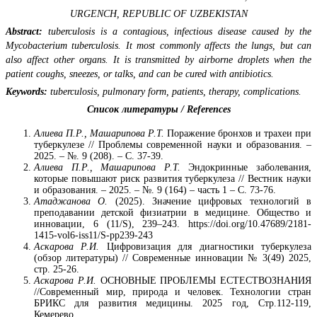
URGENCH, REPUBLIC OF UZBEKISTAN
Abstract:
tuberculosis is a contagious, infectious disease caused by the
Mycobacterium tuberculosis. It most commonly affects the lungs, but can
also affect other organs. It is transmitted by airborne droplets when the
patient coughs, sneezes, or talks, and can be cured with antibiotics.
Keywords:
tuberculosis, pulmonary form, patients, therapy, complications.
Список литературы / References
Алиева П.Р., Машарипова Р.Т.
Поражение бронхов и трахеи при
туберкулезе // Проблемы современной науки и образования. –
2025. – №. 9 (208). – С. 37-39.
Алиева П.Р., Машарипова Р.Т.
Эндокринные заболевания,
которые повышают риск развития туберкулеза // Вестник науки
и образования. – 2025. – №. 9 (164) – часть 1 – С. 73-76.
Атаджанова О.
(2025). Значение цифровых технологий в
преподавании детской физиатрии в медицине. Общество и
инновации, 6 (11/S), 239–243. https://doi.org/10.47689/2181-
1415-vol6-iss11/S-pp239-243
Аскарова Р.И.
Цифровизация для диагностики туберкулеза
(обзор литературы) // Современные инновации № 3(49) 2025,
стр. 25-26.
Аскарова Р.И.
ОСНОВНЫЕ ПРОБЛЕМЫ ЕСТЕСТВОЗНАНИЯ
//Современный мир, природа и человек. Технологии стран
БРИКС для развития медицины. 2025 год, Стр.112-119,
Кемерево.