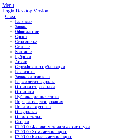
Menu
Login
Desktop Version
Close
Главная
>
Заявка
Оформление
Сроки
Стоимость
>
Статьи
>
Контакт
>
Рубрики
Архив
Сертификат о публикации
Реквизиты
Заявка отправлена
Редколлегия журнала
Отписка от рассылки
Отписаны
Публикационная этика
Порядок рецензирования
Политика журнала
О журналах
Оттиск статьи
Скидки
01.00.00 Физико-математические науки
02.00.00 Химические науки
03.00.00 Биологические науки