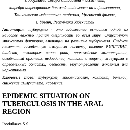
Ибодуллаева Севара Салибаевна – ассистент,
кафедра инфекционных болезней эпидемиологии и фтизиатрии,
Ташкентская медицинская академия, Ургенчский филиал,
г. Ургенч, Республика Узбекистан
Аннотация:
туберкулез - это заболевание остается одной из
наиболее важных причин смертности во всем мире. Существуют
множество факторов, влияющих на развитие туберкулеза. Следует
отметить ослабленную иммунную систему, наличие ВИЧ/СПИД,
диабета, некоторых видов рака, прохождение химиотерапии,
ослабленный организм, недоедание, контакт с лицами, живущими в
определенных областях, бедность, злоупотребление алкоголем или
наркотиками.
Ключевые слова:
туберкулез, эпидемиология, контакт, больной,
снижение иммунитета, население.
EPIDEMIC SITUATION ON
TUBERCULOSIS IN THE ARAL
REGION
Ibodullaeva S.S.