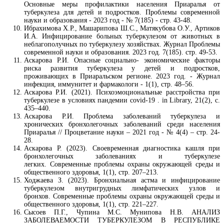
Основные меры профилактики населения Приаралья от
туберкулеза для детей и подростков. Проблемы современной
науки и образования - 2023 год - № 7(185) - стр. 43-48.
Ибрахимова Х.Р., Машарипова Ш.С., Матякубова О.У., Артиков
И.А. Инфицирование больных туберкулезом от животных в
неблагополучных по туберкулезу хозяйствах. Журнал Проблемы
современной науки и образования. 2023 год. 7(185). стр. 49-53.
Аскарова Р.И. Опасные социально- экономические факторы
риска развития туберкулеза у детей и подростков,
проживающих в Приаральском регионе. 2023 год. - Журнал
инфекция, иммунитет и фармакологи - 1(1), стр. 48–56.
Аскарова Р.И. (2021). Психоэмоциональные расстройства при
туберкулезе в условиях пандемии covid-19 . in Library, 21(2), с.
435–440.
Аскарова Р.И. Проблема заболеваний туберкулеза и
хронических бронхолегочных заболеваний среди населения
Приаралья // Процветание науки – 2021 год - № 4(4) – стр. 24-
28.
Аскарова Р. (2023). Своевременная диагностика кашля при
бронхолегочных заболеваниях и туберкулезе
легких. Современные проблемы охраны окружающей среды и
общественного здоровья, 1(1), стр. 207–213.
Ходжаева З. (2023). Бронхиальная астма и инфицирование
туберкулезом внутригрудных лимфатических узлов и
бронхов. Современные проблемы охраны окружающей среды и
общественного здоровья, 1(1), стр. 221–227.
Сысоев П.Г., Чупина М.С. Мунипова Н.В. АНАЛИЗ
ЗАБОЛЕВАЕМОСТИ ТУБЕРКУЛЕЗОМ В РЕСПУБЛИКЕ