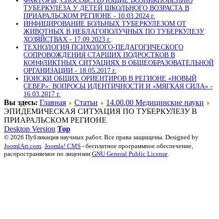
ФАКТОРЫ, СПОСОБСТВУЮЩИЕ ВОЗНИКНОВЕНИЮ
ТУБЕРКУЛЕЗА У ДЕТЕЙ ШКОЛЬНОГО ВОЗРАСТА В
ПРИАРАЛЬСКОМ РЕГИОНЕ -
10.03.2024 г.
ИНФИЦИРОВАНИЕ БОЛЬНЫХ ТУБЕРКУЛЕЗОМ ОТ
ЖИВОТНЫХ В НЕБЛАГОПОЛУЧНЫХ ПО ТУБЕРКУЛЕЗУ
ХОЗЯЙСТВАХ -
17.09.2023 г.
ТЕХНОЛОГИЯ ПСИХОЛОГО-ПЕДАГОГИЧЕСКОГО
СОПРОВОЖДЕНИЯ СТАРШИХ ПОДРОСТКОВ В
КОНФЛИКТНЫХ СИТУАЦИЯХ В ОБЩЕОБРАЗОВАТЕЛЬНОЙ
ОРГАНИЗАЦИИ -
18.05.2017 г.
ПОИСКИ ОБЩИХ ОРИЕНТИРОВ В РЕГИОНЕ «НОВЫЙ
СЕВЕР»: ВОПРОСЫ ИДЕНТИЧНОСТИ И «МЯГКАЯ СИЛА» -
16.03.2017 г.
Вы здесь:
Главная
Статьи
14.00.00 Медицинские науки
ЭПИДЕМИЧЕСКАЯ СИТУАЦИЯ ПО ТУБЕРКУЛЕЗУ В
ПРИАРАЛЬСКОМ РЕГИОНЕ
Desktop Version
Top
© 2026 Публикация научных работ. Все права защищены. Designed by
JoomlArt.com
.
Joomla! CMS
- бесплатное программное обеспечение,
распространяемое по лицензии
GNU General Public License
.