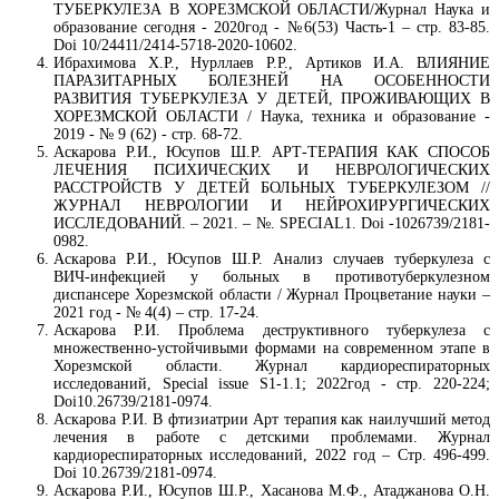
ТУБЕРКУЛЕЗА В ХОРЕЗМСКОЙ ОБЛАСТИ/Журнал Наука и
образование сегодня - 2020год - №6(53) Часть-1 – стр. 83-85.
Doi 10/24411/2414-5718-2020-10602.
Ибрахимова Х.Р., Нурллаев Р.Р., Артиков И.А. ВЛИЯНИЕ
ПАРАЗИТАРНЫХ БОЛЕЗНЕЙ НА ОСОБЕННОСТИ
РАЗВИТИЯ ТУБЕРКУЛЕЗА У ДЕТЕЙ, ПРОЖИВАЮЩИХ В
ХОРЕЗМСКОЙ ОБЛАСТИ / Наука, техника и образование -
2019 - № 9 (62) - стр. 68-72.
Аскарова Р.И., Юсупов Ш.Р. АРТ-ТЕРАПИЯ КАК СПОСОБ
ЛЕЧЕНИЯ ПСИХИЧЕСКИХ И НЕВРОЛОГИЧЕСКИХ
РАССТРОЙСТВ У ДЕТЕЙ БОЛЬНЫХ ТУБЕРКУЛЕЗОМ //
ЖУРНАЛ НЕВРОЛОГИИ И НЕЙРОХИРУРГИЧЕСКИХ
ИССЛЕДОВАНИЙ. – 2021. – №. SPECIAL1. Doi -1026739/2181-
0982.
Аскарова Р.И., Юсупов Ш.Р. Анализ случаев туберкулеза с
ВИЧ-инфекцией у больных в противотуберкулезном
диспансере Хорезмской области / Журнал Процветание науки –
2021 год - № 4(4) – стр. 17-24.
Аскарова Р.И. Проблема деструктивного туберкулеза с
множественно-устойчивыми формами на современном этапе в
Хорезмской области. Журнал кардиореспираторных
исследований, Special issue S1-1.1; 2022год - стр. 220-224;
Doi10.26739/2181-0974.
Аскарова Р.И. В фтизиатрии Арт терапия как наилучший метод
лечения в работе с детскими проблемами. Журнал
кардиореспираторных исследований, 2022 год – Стр. 496-499.
Doi 10.26739/2181-0974.
Аскарова Р.И., Юсупов Ш.Р., Хасанова М.Ф., Атаджанова О.Н.