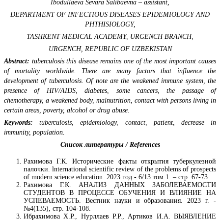
Ibodullaeva Sevara Salibaevna – assistant,
DEPARTMENT OF INFECTIOUS DISEASES EPIDEMIOLOGY AND
PHTHISIOLOGY,
TASHKENT MEDICAL ACADEMY, URGENCH BRANCH,
URGENCH, REPUBLIC OF UZBEKISTAN
Abstract:
tuberculosis this disease remains one of the most important causes
of mortality worldwide. There are many factors that influence the
development of tuberculosis. Of note are the weakened immune system, the
presence of HIV/AIDS, diabetes, some cancers, the passage of
chemotherapy, a weakened body, malnutrition, contact with persons living in
certain areas, poverty, alcohol or drug abuse.
Keywords:
tuberculosis, epidemiology, contact, patient, decrease in
immunity, population.
Список литературы / References
Рахимова Г.К. Исторические факты открытия туберкулезной
палочки. lnternational scientific review of the problems of prospects
of modern science education. 2023 год - 6/13 том 1. – стр. 67-73.
Рахимова Г.К. АНАЛИЗ ДАННЫХ ЗАБОЛЕВАЕМОСТИ
СТУДЕНТОВ В ПРОЦЕССЕ ОБУЧЕНИЯ И ВЛИЯНИЕ НА
УСПЕВАЕМОСТЬ. Вестник науки и образования. 2023 г. -
№4(135), стр. 104-108.
Ибрахимова Х.Р., Нурллаев Р.Р., Артиков И.А. ВЫЯВЛЕНИЕ