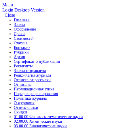
Menu
Login
Desktop Version
Close
Главная
>
Заявка
Оформление
Сроки
Стоимость
>
Статьи
>
Контакт
>
Рубрики
Архив
Сертификат о публикации
Реквизиты
Заявка отправлена
Редколлегия журнала
Отписка от рассылки
Отписаны
Публикационная этика
Порядок рецензирования
Политика журнала
О журналах
Оттиск статьи
Скидки
01.00.00 Физико-математические науки
02.00.00 Химические науки
03.00.00 Биологические науки