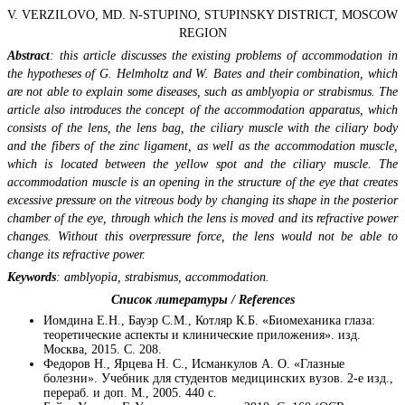
V. VERZILOVO, MD. N-STUPINO, STUPINSKY DISTRICT, MOSCOW
REGION
Abstract
: this article discusses the existing problems of accommodation in
the hypotheses of G. Helmholtz and W. Bates and their combination, which
are not able to explain some diseases, such as amblyopia or strabismus. The
article also introduces the concept of the accommodation apparatus, which
consists of the lens, the lens bag, the ciliary muscle with the ciliary body
and the fibers of the zinc ligament, as well as the accommodation muscle,
which is located between the yellow spot and the ciliary muscle. The
accommodation muscle is an opening in the structure of the eye that creates
excessive pressure on the vitreous body by changing its shape in the posterior
chamber of the eye, through which the lens is moved and its refractive power
changes. Without this overpressure force, the lens would not be able to
change its refractive power.
Keywords
: amblyopia, strabismus, accommodation.
Список литературы / References
Иомдина Е.Н., Бауэр С.М., Котляр К.Б. «Биомеханика глаза:
теоретические аспекты и клинические приложения». изд.
Москва, 2015. С. 208.
Федоров Н., Ярцева Н. С., Исманкулов А. О. «Глазные
болезни». Учебник для студентов медицинских вузов. 2-е изд.,
перераб. и доп. М., 2005. 440 с.