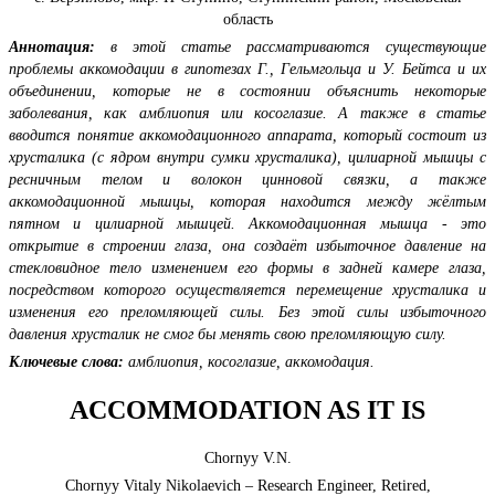
область
Аннотация:
в этой статье рассматриваются существующие
проблемы аккомодации в гипотезах Г., Гельмгольца и У. Бейтса и их
объединении, которые не в состоянии объяснить некоторые
заболевания, как амблиопия или косоглазие. А также в статье
вводится понятие аккомодационного аппарата, который состоит из
хрусталика (с ядром внутри сумки хрусталика), цилиарной мышцы с
ресничным телом и волокон цинновой связки, а также
аккомодационной мышцы, которая находится между жёлтым
пятном и цилиарной мышцей. Аккомодационная мышца - это
открытие в строении глаза, она создаёт избыточное давление на
стекловидное тело изменением его формы в задней камере глаза,
посредством которого осуществляется перемещение хрусталика и
изменения его преломляющей силы. Без этой силы избыточного
давления хрусталик не смог бы менять свою преломляющую силу.
Ключевые слова:
амблиопия, косоглазие, аккомодация.
ACCOMMODATION AS IT IS
Chornyy V.N.
Chornyy Vitaly Nikolaevich – Research Engineer, Retired,