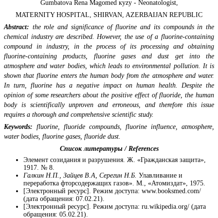
Gumbatova Rena Magomed кyzy - Neonatologist,
MATERNITY HOSPITAL, SHIRVAN, AZERBAIJAN REPUBLIC
Abstract:
the role and significance of fluorine and its compounds in the
chemical industry are described. However, the use of a fluorine-containing
compound in industry, in the process of its processing and obtaining
fluorine-containing products, fluorine gases and dust get into the
atmosphere and water bodies, which leads to environmental pollution. It is
shown that fluorine enters the human body from the atmosphere and water.
In turn, fluorine has a negative impact on human health. Despite the
opinion of some researchers about the positive effect of fluoride, the human
body is scientifically unproven and erroneous, and therefore this issue
requires a thorough and comprehensive scientific study.
Keywords:
fluorine, fluoride compounds, fluorine influence, atmosphere,
water bodies, fluorine gases,
fluoride dust.
Список литературы / References
Элемент созидания и разрушения. Ж. «Гражданская защита»,
1917. № 8.
Галкин Н.П., Зайцев В.А, Серегин Н.Б.
Улавливание и
переработка фторсодержащих газов». М., «Атомиздат», 1975.
[Электронный ресурс]. Режим доступа: www.booksmed.com/
(дата обращения: 07.02.21).
[Электронный ресурс]. Режим доступа: ru.wikipedia.org/ (дата
обращения: 05.02.21).