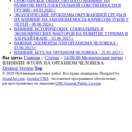
ГРАЖДАНСКОЕ ОБЩЕСТВО И ЕГО ВЛИЯНИЕ НА
РАЗВИТИЕ ИНТЕЛЛЕКТУАЛЬНОЙ СОБСТВЕННОСТИ В
ГРУЗИИ -
04.03.2026 г.
ЭКОЛОГИЧЕСКИЕ ПРОБЛЕМЫ ОКРУЖАЮЩЕЙ СРЕДЫ И
ИХ ВЛИЯНИЕ НА ЗАБОЛЕВАЕМОСТЬ КАРИЕСОМ ЗУБОВ У
ДЕТЕЙ -
08.06.2024 г.
ВЛИЯНИЕ ИСТОРИЧЕСКИХ, СОЦИАЛЬНЫХ И
ЭКОНОМИЧЕСКИХ ФАКТОРОВ НА РАЗВИТИЕ ТУРИЗМА В
АЗЕРБАЙДЖАНЕ -
03.06.2023 г.
ВАЖНЫЕ ЭЛЕМЕНТЫ ДЛЯ ОРГАНИЗМА ЧЕЛОВЕКА -
03.06.2023 г.
ВЛИЯНИЕ БЕГА НА ОРГАНИЗМ ЧЕЛОВЕКА -
25.05.2023 г.
Вы здесь:
Главная
Статьи
14.00.00 Медицинские науки
ВЛИЯНИЕ ФТОРА НА ОРГАНИЗМ ЧЕЛОВЕКА
Desktop Version
Top
© 2026 Публикация научных работ. Все права защищены. Designed by
JoomlArt.com
.
Joomla! CMS
- бесплатное программное обеспечение,
распространяемое по лицензии
GNU General Public License
.