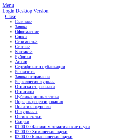
Menu
Login
Desktop Version
Close
Главная
>
Заявка
Оформление
Сроки
Стоимость
>
Статьи
>
Контакт
>
Рубрики
Архив
Сертификат о публикации
Реквизиты
Заявка отправлена
Редколлегия журнала
Отписка от рассылки
Отписаны
Публикационная этика
Порядок рецензирования
Политика журнала
О журналах
Оттиск статьи
Скидки
01.00.00 Физико-математические науки
02.00.00 Химические науки
03.00.00 Биологические науки