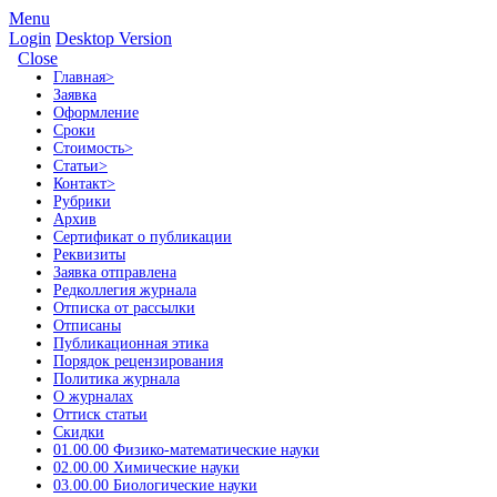
Menu
Login
Desktop Version
Close
Главная
>
Заявка
Оформление
Сроки
Стоимость
>
Статьи
>
Контакт
>
Рубрики
Архив
Сертификат о публикации
Реквизиты
Заявка отправлена
Редколлегия журнала
Отписка от рассылки
Отписаны
Публикационная этика
Порядок рецензирования
Политика журнала
О журналах
Оттиск статьи
Скидки
01.00.00 Физико-математические науки
02.00.00 Химические науки
03.00.00 Биологические науки