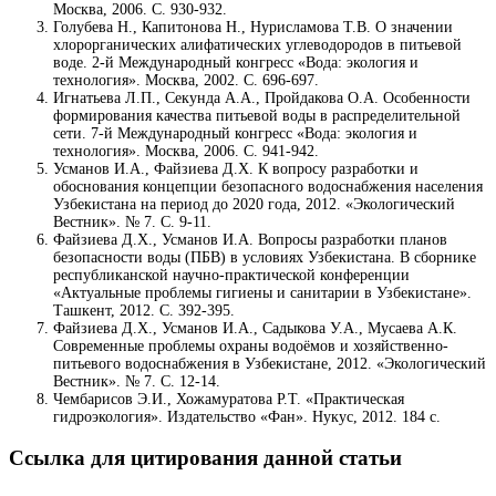
Москва, 2006. С. 930-932.
Голубева Н., Капитонова Н., Нурисламова Т.В. О значении
хлорорганических алифатических углеводородов в питьевой
воде. 2-й Международный конгресс «Вода: экология и
технология». Москва, 2002. С. 696-697.
Игнатьева Л.П., Секунда А.А., Пройдакова О.А. Особенности
формирования качества питьевой воды в распределительной
сети. 7-й Международный конгресс «Вода: экология и
технология». Москва, 2006. С. 941-942.
Усманов И.А., Файзиева Д.Х. К вопросу разработки и
обоснования концепции безопасного водоснабжения населения
Узбекистана на период до 2020 года, 2012. «Экологический
Вестник». № 7. С. 9-11.
Файзиева Д.Х., Усманов И.А. Вопросы разработки планов
безопасности воды (ПБВ) в условиях Узбекистана. В сборнике
республиканской научно-практической конференции
«Актуальные проблемы гигиены и санитарии в Узбекистане».
Ташкент, 2012. С. 392-395.
Файзиева Д.Х., Усманов И.А., Садыкова У.А., Мусаева А.К.
Современные проблемы охраны водоёмов и хозяйственно-
питьевого водоснабжения в Узбекистане, 2012. «Экологический
Вестник». № 7. С. 12-14.
Чембарисов Э.И., Хожамуратова Р.Т. «Практическая
гидроэкология». Издательство «Фан». Нукус, 2012. 184 с.
Ссылка для цитирования данной статьи