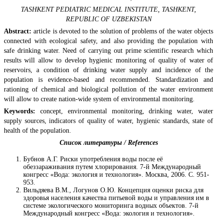
TASHKENT PEDIATRIC MEDICAL INSTITUTE, TASHKENT,
REPUBLIC OF UZBEKISTAN
Abstract:
аrticle is devoted to the solution of problems of the water objects
connected with ecological safety, and also providing the population with
safe drinking water. Need of carrying out prime scientific research which
results will allow to develop hygienic monitoring of quality of water of
reservoirs, a condition of drinking water supply and incidence of the
population is evidence-based and recommended. Standardization and
rationing of chemical and biological pollution of the water environment
will allow to create nation-wide system of environmental monitoring.
Keywords:
concept, environmental monitoring, drinking water, water
supply sources, indicators of quality of water, hygienic standards, state of
health of the population.
Список литературы / References
Бубнов А.Г. Риски употребления воды после её
обеззараживания путем хлорирования. 7-й Международный
конгресс «Вода: экология и технология». Москва, 2006. С. 951-
953.
Вильдяева В.М., Логунов О.Ю. Концепция оценки риска для
здоровья населения качества питьевой воды и управления им в
системе экологического мониторинга водных объектов. 7-й
Международный конгресс «Вода: экология и технология».