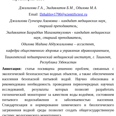
Джалилова Г.А., Эшдавлатов Б.М., Одилова М.А.
Email:
Dzhalilov1790@scientifictext.ru
Джалилова Гулчехра Азамовна – кандидат медицинских наук,
старший преподаватель;
Эшдавлатов Бахриддин Махаматкулович - кандидат медицинских
наук, старший преподаватель;
Одилова Мадина Абдужалиловна – ассистент,
кафедра общественного здоровья и управления здравоохранением,
Ташкентский педиатрический медицинский институт, г. Ташкент,
Республика Узбекистан
Аннотация:
статья посвящена решению проблем, связанных с
экологической безопасностью водных объектов, а также обеспечением
населения безопасной питьевой водой. Научно обоснована и
рекомендована необходимость проведения первоочередных научных
исследований, результаты которых позволят разработать
гигиенический мониторинг за качеством воды водоёмов, состоянием
питьевого водоснабжения и заболеваемостью населения.
Стандартизация и нормирование химического и биологического
загрязнения водной среды позволит создать общегосударственную
систему экологического мониторинга.