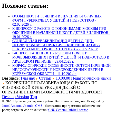
Похожие статьи:
ОСОБЕННОСТИ ТЕЧЕНИЯ И ЛЕЧЕНИЯ ВТОРИЧНЫХ
ФОРМ ТУБЕРКУЛЕЗА У ДЕТЕЙ И ПОДРОСТКОВ -
02.02.2026 г.
К ВОПРОСУ О РАБОТЕ С ТОПОНИМАМИ МОСКВЫ ПРИ
ОБУЧЕНИИ В НАЧАЛЬНОЙ ШКОЛЕ ДЕТЕЙ-БИЛИНГВОВ -
19.01.2026 г.
СОЦИАЛЬНАЯ РЕАБИЛИТАЦИЯ ДЕТЕЙ С ДЦП -
ИССЛЕДОВАНИЯ И ПРАКТИЧЕСКИЕ ИНИЦИАТИВЫ,
РЕАЛИЗУЕМЫЕ В РАЗНЫХ СТРАНАХ -
28.05.2025 г.
РАСПРОСТРАНЕННОСТЬ БОЛЕЗНИ ПОЧЕК И
МОЧЕВЫВОДЯЩИХ ПУТЕЙ У ДЕТЕЙ И ПОДРОСТКОВ В
АРАЛЬСКОМ РЕГИОНЕ -
29.04.2025 г.
МОРФОЛОГИЧСКИЕ ОСОБЕННОСТИ ОСТРОЙ ПОЧЕЧНОЙ
НЕДОСТАТОЧНОСТИ У НОВОРОЖДЕННЫХ ДЕТЕЙ В
ХОРЕЗМСКОЙ ОБЛАСТИ -
11.10.2024 г.
Вы здесь:
Главная
Статьи
13.00.00 Педагогические науки
КОРРЕКЦИОННО-РАЗВИВАЮЩАЯ РАБОТА ПО
ФИЗИЧЕСКОЙ КУЛЬТУРЕ ДЛЯ ДЕТЕЙ С
ОГРАНИЧЕННЫМИ ВОЗМОЖНОСТЯМИ ЗДОРОВЬЯ
Desktop Version
Top
© 2026 Публикация научных работ. Все права защищены. Designed by
JoomlArt.com
.
Joomla! CMS
- бесплатное программное обеспечение,
распространяемое по лицензии
GNU General Public License
.