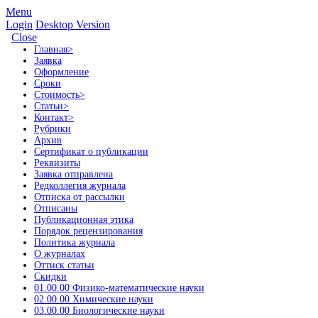
Menu
Login
Desktop Version
Close
Главная
>
Заявка
Оформление
Сроки
Стоимость
>
Статьи
>
Контакт
>
Рубрики
Архив
Сертификат о публикации
Реквизиты
Заявка отправлена
Редколлегия журнала
Отписка от рассылки
Отписаны
Публикационная этика
Порядок рецензирования
Политика журнала
О журналах
Оттиск статьи
Скидки
01.00.00 Физико-математические науки
02.00.00 Химические науки
03.00.00 Биологические науки